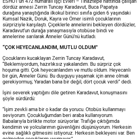
ESHOT’un 472 numaralı İşçi Evleri – Tınaztepe hattında çalışan
dördüz annesi Zerrin Tuncay Karadavut, Buca Papatya
durağına yanaştığında ilkokul birinci sınıfa giden 6 yaşındaki
Kumsal Nazik, Doruk, Kayra ve Ömer isimli çocuklarının
sürpriziyle karşılaştı. Çiçeklerle annelerini bekleyen dördüzler,
Karadavut’un durağa yanaşmasıyla otobüse bindi ve
annelerine sarılarak Anneler Günü’nü kutladı.
“ÇOK HEYECANLANDIM, MUTLU OLDUM"
Çocuklarını kucaklayan Zerrin Tuncay Karadavut,
“Beklemiyordum, hazırlıksız yakalandım. Bu sürpriz çok
hoşuma gitti. Çok heyecanlandım ve mutlu oldum. Heyecanlı
bir gün, Anneler Günü. Bu duyguyu yaşamak için anne olmak
gerekiyormuş; Yaradan bana bir değil, dört çocuk verdi” dedi.
İşini severek yaptığını dile getiren Karadavut, konuşmasını
şöyle sürdürdü:
“İşim zevkli ama bir o kadar da yorucu. Otobüs kullanmayı
seviyorum. Çocukluğumdan beri araba kullanıyorum.
Babalarıyla birlikte motor sürüyorlar. Trafiğe çıktığımda
kendimin ve yolcularımın güvenliğini düşünüyorum. Herkesin
evine sağlıklı gitmesini istiyoruz. Herkesin bekleyeni var. Ben
gelmeden çocuklarım uyumuyor.”