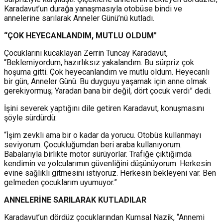
Karadavut’un durağa yanaşmasıyla otobüse bindi ve
annelerine sarılarak Anneler Günü’nü kutladı.
“ÇOK HEYECANLANDIM, MUTLU OLDUM"
Çocuklarını kucaklayan Zerrin Tuncay Karadavut,
“Beklemiyordum, hazırlıksız yakalandım. Bu sürpriz çok
hoşuma gitti. Çok heyecanlandım ve mutlu oldum. Heyecanlı
bir gün, Anneler Günü. Bu duyguyu yaşamak için anne olmak
gerekiyormuş; Yaradan bana bir değil, dört çocuk verdi” dedi.
İşini severek yaptığını dile getiren Karadavut, konuşmasını
şöyle sürdürdü:
“İşim zevkli ama bir o kadar da yorucu. Otobüs kullanmayı
seviyorum. Çocukluğumdan beri araba kullanıyorum.
Babalarıyla birlikte motor sürüyorlar. Trafiğe çıktığımda
kendimin ve yolcularımın güvenliğini düşünüyorum. Herkesin
evine sağlıklı gitmesini istiyoruz. Herkesin bekleyeni var. Ben
gelmeden çocuklarım uyumuyor.”
ANNELERİNE SARILARAK KUTLADILAR
Karadavut’un dördüz çocuklarından Kumsal Nazik, “Annemi