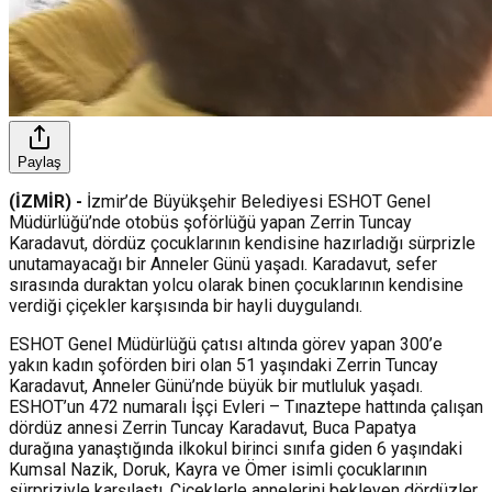
Paylaş
(İZMİR) -
İzmir’de Büyükşehir Belediyesi ESHOT Genel
Müdürlüğü’nde otobüs şoförlüğü yapan Zerrin Tuncay
Karadavut, dördüz çocuklarının kendisine hazırladığı sürprizle
unutamayacağı bir Anneler Günü yaşadı. Karadavut, sefer
sırasında duraktan yolcu olarak binen çocuklarının kendisine
verdiği çiçekler karşısında bir hayli duygulandı.
ESHOT Genel Müdürlüğü çatısı altında görev yapan 300’e
yakın kadın şoförden biri olan 51 yaşındaki Zerrin Tuncay
Karadavut, Anneler Günü’nde büyük bir mutluluk yaşadı.
ESHOT’un 472 numaralı İşçi Evleri – Tınaztepe hattında çalışan
dördüz annesi Zerrin Tuncay Karadavut, Buca Papatya
durağına yanaştığında ilkokul birinci sınıfa giden 6 yaşındaki
Kumsal Nazik, Doruk, Kayra ve Ömer isimli çocuklarının
sürpriziyle karşılaştı. Çiçeklerle annelerini bekleyen dördüzler,