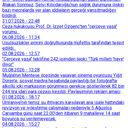
Atakan Sönmez, Selvi Kılıçdaroğlu’nun sağlık durumuna ilişkin
bazı mecralarda yer alan iddiaların gerçeği yansıtmadığını
bildirdi.
31.07.2026
-
22:48
Ceza hukukçusu Prof. Dr. İzzet Özgenç'ten "çerçeve yasa"
yorumu...
06.08.2026
-
11:34
Usulsüzlükler emrim doğrultusunda müfettiş tarafından tespit
edildi...
02.08.2026
-
12:57
"Çerçeve yasa" teklifine 242 isimden tepki: "Türk milleti 'hayır'
diyor"
05.08.2026
-
12:28
Muğla'nın Menteşe ilçesinde yaşayan sinema oyuncusu Yiğit
Dören'e, sosyal medya hesabında paylaştığı bir fotoğrafta
alkollü içki markasının görünmesi gerekçe gösterilerek 82 bin
244 lira idari para cezası kesildi. Paylaşımının reklam amacı
taşımadığını savunan Dören, cezanın iptali için yargıya
01.08.2026
-
18:17
başvurdu.
Ümraniye’nin temiz su ihtiyacını karşılayan ana isale hattındaki
revizyon ve iyileştirme çalışmaları nedeniyle 5 Ağustos
Çarşamba günü saat 22.00’den itibaren 9 mahalleye 14 saat
boyunca su verilemeyecek.
04.08.2026
-
15:27