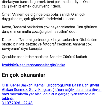
direksiyon başında görmek beni çok mutlu ediyor. Onu
çalışırken izlemek gurur verici” dedi.
Ömer, “Annem geldiğinde bizi öptü, sarıldı. O an çok
duygulandım, çok güzeldi” ifadelerini kullandı.
Kayra, “Annemi beklerken çok heyecanlandım. Onu görünce
dünyanın en mutlu çocuğu gibi hissettim” dedi.
Doruk ise “Annemi görünce çok heyecanlandım. Otobüsüne
bindik, birlikte gezdik ve fotoğraf çektirdik. Annemi çok
seviyorum” diye konuştu.
Çocuklar annelerine sarılarak Anneler Günü’nü kutladı.
izmir
büyükşehir
eshot
anneler günü
anka
En çok okunanlar
CHP Genel Başkanı Kemal Kılıçdaroğlu’nun Basın Danışmanı
Atakan Sönmez, Selvi Kılıçdaroğlu’nun sağlık durumuna ilişkin
bazı mecralarda yer alan iddiaların gerçeği yansıtmadığını
bildirdi.
31.07.2026
-
22:48