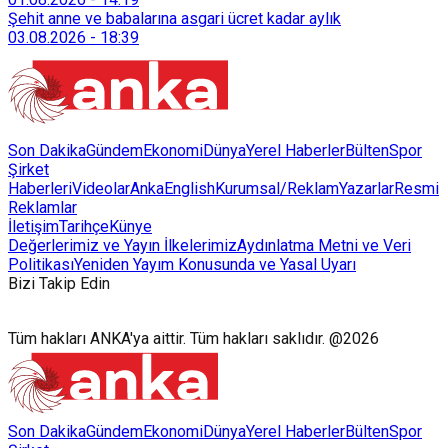
128 bokaşi kompost eğitimi düzenleyerek İzmirlileri
Şehit anne ve babalarına asgari ücret kadar aylık
sürdürülebilir atık yönetimi sistemine dahil etti.
03.08.2026
-
18:39
Son Dakika
Gündem
Ekonomi
Dünya
Yerel Haberler
Bülten
Spor
Şirket
Haberleri
Videolar
AnkaEnglish
Kurumsal/Reklam
Yazarlar
Resmi
Reklamlar
İletişim
Tarihçe
Künye
Değerlerimiz ve Yayın İlkelerimiz
Aydınlatma Metni ve Veri
Politikası
Yeniden Yayım Konusunda ve Yasal Uyarı
Bizi Takip Edin
Tüm hakları ANKA'ya aittir. Tüm hakları saklıdır. @2026
Son Dakika
Gündem
Ekonomi
Dünya
Yerel Haberler
Bülten
Spor