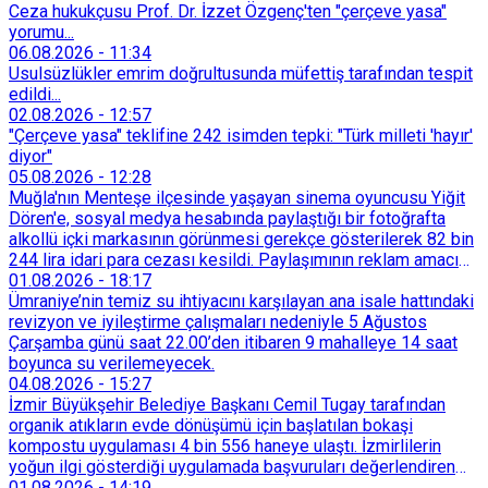
Ceza hukukçusu Prof. Dr. İzzet Özgenç'ten "çerçeve yasa"
yorumu...
06.08.2026
-
11:34
Usulsüzlükler emrim doğrultusunda müfettiş tarafından tespit
edildi...
02.08.2026
-
12:57
"Çerçeve yasa" teklifine 242 isimden tepki: "Türk milleti 'hayır'
diyor"
05.08.2026
-
12:28
Muğla'nın Menteşe ilçesinde yaşayan sinema oyuncusu Yiğit
Dören'e, sosyal medya hesabında paylaştığı bir fotoğrafta
alkollü içki markasının görünmesi gerekçe gösterilerek 82 bin
244 lira idari para cezası kesildi. Paylaşımının reklam amacı
taşımadığını savunan Dören, cezanın iptali için yargıya
01.08.2026
-
18:17
başvurdu.
Ümraniye’nin temiz su ihtiyacını karşılayan ana isale hattındaki
revizyon ve iyileştirme çalışmaları nedeniyle 5 Ağustos
Çarşamba günü saat 22.00’den itibaren 9 mahalleye 14 saat
boyunca su verilemeyecek.
04.08.2026
-
15:27
İzmir Büyükşehir Belediye Başkanı Cemil Tugay tarafından
organik atıkların evde dönüşümü için başlatılan bokaşi
kompostu uygulaması 4 bin 556 haneye ulaştı. İzmirlilerin
yoğun ilgi gösterdiği uygulamada başvuruları değerlendiren
Tarımsal Hizmetler Dairesi Başkanlığı, farklı ilçelerde toplam
01.08.2026
-
14:19