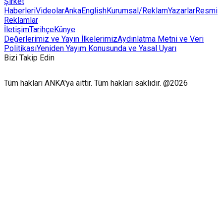
Şirket
Haberleri
Videolar
AnkaEnglish
Kurumsal/Reklam
Yazarlar
Resmi
Reklamlar
İletişim
Tarihçe
Künye
Değerlerimiz ve Yayın İlkelerimiz
Aydınlatma Metni ve Veri
Politikası
Yeniden Yayım Konusunda ve Yasal Uyarı
Bizi Takip Edin
Tüm hakları ANKA'ya aittir. Tüm hakları saklıdır. @2026