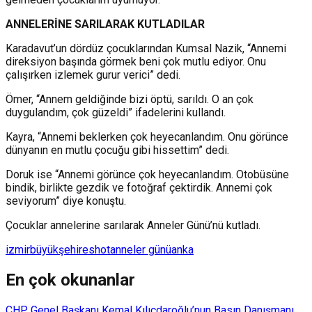
ANNELERİNE SARILARAK KUTLADILAR
Karadavut’un dördüz çocuklarından Kumsal Nazik, “Annemi
direksiyon başında görmek beni çok mutlu ediyor. Onu
çalışırken izlemek gurur verici” dedi.
Ömer, “Annem geldiğinde bizi öptü, sarıldı. O an çok
duygulandım, çok güzeldi” ifadelerini kullandı.
Kayra, “Annemi beklerken çok heyecanlandım. Onu görünce
dünyanın en mutlu çocuğu gibi hissettim” dedi.
Doruk ise “Annemi görünce çok heyecanlandım. Otobüsüne
bindik, birlikte gezdik ve fotoğraf çektirdik. Annemi çok
seviyorum” diye konuştu.
Çocuklar annelerine sarılarak Anneler Günü’nü kutladı.
izmir
büyükşehir
eshot
anneler günü
anka
En çok okunanlar
CHP Genel Başkanı Kemal Kılıçdaroğlu’nun Basın Danışmanı