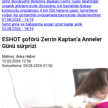
İzmir Büyükşehir Belediye Başkanı Cemil Tugay tarafından
organik atıkların evde dönüşümü için başlatılan bokaşi
kompostu uygulaması 4 bin 556 haneye ulaştı. İzmirlilerin
yoğun ilgi gösterdiği uygulamada başvuruları değerlendiren
Tarımsal Hizmetler Dairesi Başkanlığı, farklı ilçelerde toplam
01.08.2026
-
14:19
128 bokaşi kompost eğitimi düzenleyerek İzmirlileri
Şehit anne ve babalarına asgari ücret kadar aylık
sürdürülebilir atık yönetimi sistemine dahil etti.
03.08.2026
-
18:39
ESHOT şoförü Zerrin Kaptan’a Anneler
Günü sürprizi
Mahreç: Anka Haber
10.05.2026
12:56
Güncelleme
:
04.06.2026
01:50