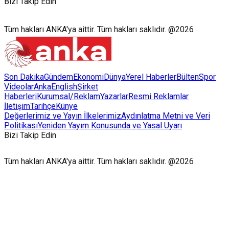
Bizi Takip Edin
Tüm hakları ANKA'ya aittir. Tüm hakları saklıdır. @2026
Son Dakika
Gündem
Ekonomi
Dünya
Yerel Haberler
Bülten
Spor
Videolar
AnkaEnglish
Şirket
Haberleri
Kurumsal/Reklam
Yazarlar
Resmi Reklamlar
İletişim
Tarihçe
Künye
Değerlerimiz ve Yayın İlkelerimiz
Aydınlatma Metni ve Veri
Politikası
Yeniden Yayım Konusunda ve Yasal Uyarı
Bizi Takip Edin
Tüm hakları ANKA'ya aittir. Tüm hakları saklıdır. @2026