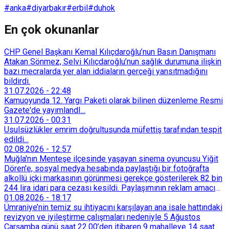
#anka
#diyarbakır
#erbil
#duhok
En çok okunanlar
CHP Genel Başkanı Kemal Kılıçdaroğlu’nun Basın Danışmanı
Atakan Sönmez, Selvi Kılıçdaroğlu’nun sağlık durumuna ilişkin
bazı mecralarda yer alan iddiaların gerçeği yansıtmadığını
bildirdi.
31.07.2026
-
22:48
Kamuoyunda 12. Yargı Paketi olarak bilinen düzenleme Resmi
Gazete'de yayımlandI...
31.07.2026
-
00:31
Usulsüzlükler emrim doğrultusunda müfettiş tarafından tespit
edildi...
02.08.2026
-
12:57
Muğla'nın Menteşe ilçesinde yaşayan sinema oyuncusu Yiğit
Dören'e, sosyal medya hesabında paylaştığı bir fotoğrafta
alkollü içki markasının görünmesi gerekçe gösterilerek 82 bin
244 lira idari para cezası kesildi. Paylaşımının reklam amacı
taşımadığını savunan Dören, cezanın iptali için yargıya
01.08.2026
-
18:17
başvurdu.
Ümraniye’nin temiz su ihtiyacını karşılayan ana isale hattındaki
revizyon ve iyileştirme çalışmaları nedeniyle 5 Ağustos
Çarşamba günü saat 22.00’den itibaren 9 mahalleye 14 saat