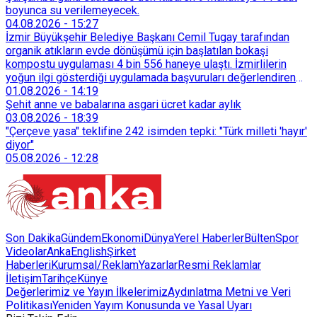
boyunca su verilemeyecek.
04.08.2026
-
15:27
İzmir Büyükşehir Belediye Başkanı Cemil Tugay tarafından
organik atıkların evde dönüşümü için başlatılan bokaşi
kompostu uygulaması 4 bin 556 haneye ulaştı. İzmirlilerin
yoğun ilgi gösterdiği uygulamada başvuruları değerlendiren
Tarımsal Hizmetler Dairesi Başkanlığı, farklı ilçelerde toplam
01.08.2026
-
14:19
128 bokaşi kompost eğitimi düzenleyerek İzmirlileri
Şehit anne ve babalarına asgari ücret kadar aylık
sürdürülebilir atık yönetimi sistemine dahil etti.
03.08.2026
-
18:39
"Çerçeve yasa" teklifine 242 isimden tepki: "Türk milleti 'hayır'
diyor"
05.08.2026
-
12:28
Son Dakika
Gündem
Ekonomi
Dünya
Yerel Haberler
Bülten
Spor
Videolar
AnkaEnglish
Şirket
Haberleri
Kurumsal/Reklam
Yazarlar
Resmi Reklamlar
İletişim
Tarihçe
Künye
Değerlerimiz ve Yayın İlkelerimiz
Aydınlatma Metni ve Veri
Politikası
Yeniden Yayım Konusunda ve Yasal Uyarı