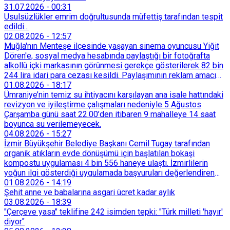
31.07.2026
-
00:31
Usulsüzlükler emrim doğrultusunda müfettiş tarafından tespit
edildi...
02.08.2026
-
12:57
Muğla'nın Menteşe ilçesinde yaşayan sinema oyuncusu Yiğit
Dören'e, sosyal medya hesabında paylaştığı bir fotoğrafta
alkollü içki markasının görünmesi gerekçe gösterilerek 82 bin
244 lira idari para cezası kesildi. Paylaşımının reklam amacı
taşımadığını savunan Dören, cezanın iptali için yargıya
01.08.2026
-
18:17
başvurdu.
Ümraniye’nin temiz su ihtiyacını karşılayan ana isale hattındaki
revizyon ve iyileştirme çalışmaları nedeniyle 5 Ağustos
Çarşamba günü saat 22.00’den itibaren 9 mahalleye 14 saat
boyunca su verilemeyecek.
04.08.2026
-
15:27
İzmir Büyükşehir Belediye Başkanı Cemil Tugay tarafından
organik atıkların evde dönüşümü için başlatılan bokaşi
kompostu uygulaması 4 bin 556 haneye ulaştı. İzmirlilerin
yoğun ilgi gösterdiği uygulamada başvuruları değerlendiren
Tarımsal Hizmetler Dairesi Başkanlığı, farklı ilçelerde toplam
01.08.2026
-
14:19
128 bokaşi kompost eğitimi düzenleyerek İzmirlileri
Şehit anne ve babalarına asgari ücret kadar aylık
sürdürülebilir atık yönetimi sistemine dahil etti.
03.08.2026
-
18:39
"Çerçeve yasa" teklifine 242 isimden tepki: "Türk milleti 'hayır'
diyor"