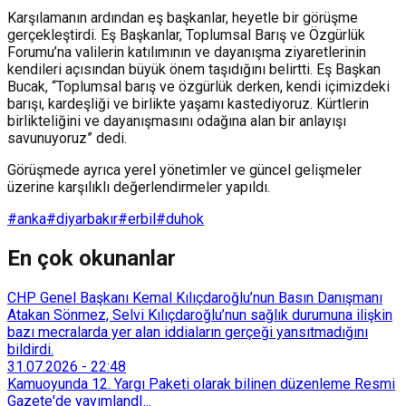
Karşılamanın ardından eş başkanlar, heyetle bir görüşme
gerçekleştirdi. Eş Başkanlar, Toplumsal Barış ve Özgürlük
Forumu’na valilerin katılımının ve dayanışma ziyaretlerinin
kendileri açısından büyük önem taşıdığını belirtti. Eş Başkan
Bucak, “Toplumsal barış ve özgürlük derken, kendi içimizdeki
barışı, kardeşliği ve birlikte yaşamı kastediyoruz. Kürtlerin
birlikteliğini ve dayanışmasını odağına alan bir anlayışı
savunuyoruz” dedi.
Görüşmede ayrıca yerel yönetimler ve güncel gelişmeler
üzerine karşılıklı değerlendirmeler yapıldı.
#anka
#diyarbakır
#erbil
#duhok
En çok okunanlar
CHP Genel Başkanı Kemal Kılıçdaroğlu’nun Basın Danışmanı
Atakan Sönmez, Selvi Kılıçdaroğlu’nun sağlık durumuna ilişkin
bazı mecralarda yer alan iddiaların gerçeği yansıtmadığını
bildirdi.
31.07.2026
-
22:48
Kamuoyunda 12. Yargı Paketi olarak bilinen düzenleme Resmi
Gazete'de yayımlandI...