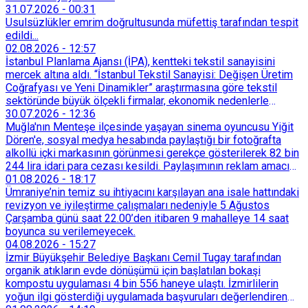
31.07.2026
-
00:31
Usulsüzlükler emrim doğrultusunda müfettiş tarafından tespit
edildi...
02.08.2026
-
12:57
İstanbul Planlama Ajansı (İPA), kentteki tekstil sanayisini
mercek altına aldı. “İstanbul Tekstil Sanayisi: Değişen Üretim
Coğrafyası ve Yeni Dinamikler” araştırmasına göre tekstil
sektöründe büyük ölçekli firmalar, ekonomik nedenlerle
İstanbul’dan devlet destekli teşvik bölgelerine veya
30.07.2026
-
12:36
Trakya’daki OSB’lere taşınmaya başladı. İstanbul içindeki
Muğla'nın Menteşe ilçesinde yaşayan sinema oyuncusu Yiğit
küçük ölçekli üretim merkezleri de Tarihi Yarımada’dan
Dören'e, sosyal medya hesabında paylaştığı bir fotoğrafta
Sultançiftliği, Esenyurt, Arnavutköy ve Güneşli gibi çevre
alkollü içki markasının görünmesi gerekçe gösterilerek 82 bin
ilçelere yöneldi.
244 lira idari para cezası kesildi. Paylaşımının reklam amacı
taşımadığını savunan Dören, cezanın iptali için yargıya
01.08.2026
-
18:17
başvurdu.
Ümraniye’nin temiz su ihtiyacını karşılayan ana isale hattındaki
revizyon ve iyileştirme çalışmaları nedeniyle 5 Ağustos
Çarşamba günü saat 22.00’den itibaren 9 mahalleye 14 saat
boyunca su verilemeyecek.
04.08.2026
-
15:27
İzmir Büyükşehir Belediye Başkanı Cemil Tugay tarafından
organik atıkların evde dönüşümü için başlatılan bokaşi
kompostu uygulaması 4 bin 556 haneye ulaştı. İzmirlilerin
yoğun ilgi gösterdiği uygulamada başvuruları değerlendiren