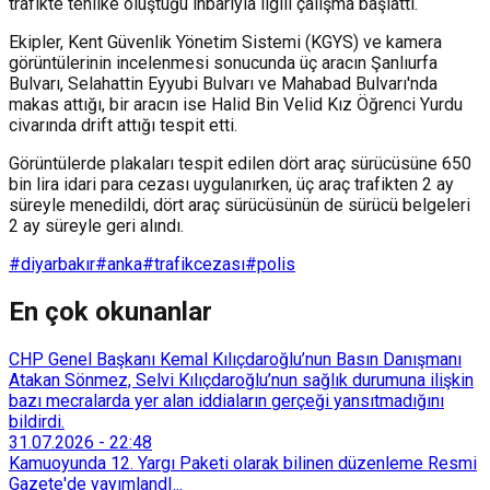
trafikte tehlike oluştuğu ihbarıyla ilgili çalışma başlattı.
Ekipler, Kent Güvenlik Yönetim Sistemi (KGYS) ve kamera
görüntülerinin incelenmesi sonucunda üç aracın Şanlıurfa
Bulvarı, Selahattin Eyyubi Bulvarı ve Mahabad Bulvarı'nda
makas attığı, bir aracın ise Halid Bin Velid Kız Öğrenci Yurdu
civarında drift attığı tespit etti.
Görüntülerde plakaları tespit edilen dört araç sürücüsüne 650
bin lira idari para cezası uygulanırken, üç araç trafikten 2 ay
süreyle menedildi, dört araç sürücüsünün de sürücü belgeleri
2 ay süreyle geri alındı.
#diyarbakır
#anka
#trafikcezası
#polis
En çok okunanlar
CHP Genel Başkanı Kemal Kılıçdaroğlu’nun Basın Danışmanı
Atakan Sönmez, Selvi Kılıçdaroğlu’nun sağlık durumuna ilişkin
bazı mecralarda yer alan iddiaların gerçeği yansıtmadığını
bildirdi.
31.07.2026
-
22:48
Kamuoyunda 12. Yargı Paketi olarak bilinen düzenleme Resmi
Gazete'de yayımlandI...