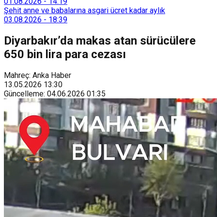
Tarımsal Hizmetler Dairesi Başkanlığı, farklı ilçelerde toplam
01.08.2026
-
14:19
128 bokaşi kompost eğitimi düzenleyerek İzmirlileri
Şehit anne ve babalarına asgari ücret kadar aylık
sürdürülebilir atık yönetimi sistemine dahil etti.
03.08.2026
-
18:39
Diyarbakır’da makas atan sürücülere
650 bin lira para cezası
Mahreç: Anka Haber
13.05.2026
13:30
Güncelleme
:
04.06.2026
01:35