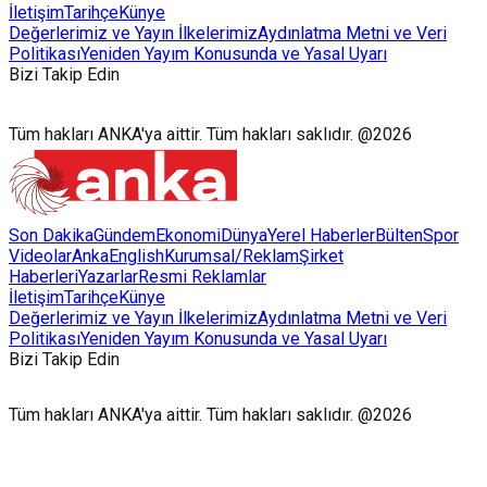
İletişim
Tarihçe
Künye
Değerlerimiz ve Yayın İlkelerimiz
Aydınlatma Metni ve Veri
Politikası
Yeniden Yayım Konusunda ve Yasal Uyarı
Bizi Takip Edin
Tüm hakları ANKA'ya aittir. Tüm hakları saklıdır. @2026
Son Dakika
Gündem
Ekonomi
Dünya
Yerel Haberler
Bülten
Spor
Videolar
AnkaEnglish
Kurumsal/Reklam
Şirket
Haberleri
Yazarlar
Resmi Reklamlar
İletişim
Tarihçe
Künye
Değerlerimiz ve Yayın İlkelerimiz
Aydınlatma Metni ve Veri
Politikası
Yeniden Yayım Konusunda ve Yasal Uyarı
Bizi Takip Edin
Tüm hakları ANKA'ya aittir. Tüm hakları saklıdır. @2026