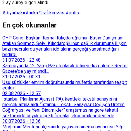
2 ay süreyle geri alındı.
#diyarbakır
#anka
#trafikcezası
#polis
En çok okunanlar
CHP Genel Başkanı Kemal Kılıçdaroğlu’nun Basın Danışmanı
Atakan Sönmez, Selvi Kılıçdaroğlu’nun sağlık durumuna ilişkin
bazı mecralarda yer alan iddiaların gerçeği yansıtmadığını
bildirdi.
31.07.2026
-
22:48
Kamuoyunda 12. Yargı Paketi olarak bilinen düzenleme Resmi
Gazete'de yayımlandI...
31.07.2026
-
00:31
Usulsüzlükler emrim doğrultusunda müfettiş tarafından tespit
edildi...
02.08.2026
-
12:57
İstanbul Planlama Ajansı (İPA), kentteki tekstil sanayisini
mercek altına aldı. “İstanbul Tekstil Sanayisi: Değişen Üretim
Coğrafyası ve Yeni Dinamikler” araştırmasına göre tekstil
sektöründe büyük ölçekli firmalar, ekonomik nedenlerle
İstanbul’dan devlet destekli teşvik bölgelerine veya
30.07.2026
-
12:36
Trakya’daki OSB’lere taşınmaya başladı. İstanbul içindeki
Muğla'nın Menteşe ilçesinde yaşayan sinema oyuncusu Yiğit