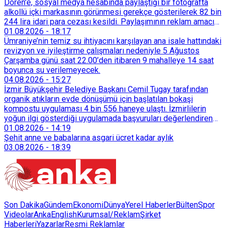
küçük ölçekli üretim merkezleri de Tarihi Yarımada’dan
Dören'e, sosyal medya hesabında paylaştığı bir fotoğrafta
Sultançiftliği, Esenyurt, Arnavutköy ve Güneşli gibi çevre
alkollü içki markasının görünmesi gerekçe gösterilerek 82 bin
ilçelere yöneldi.
244 lira idari para cezası kesildi. Paylaşımının reklam amacı
taşımadığını savunan Dören, cezanın iptali için yargıya
01.08.2026
-
18:17
başvurdu.
Ümraniye’nin temiz su ihtiyacını karşılayan ana isale hattındaki
revizyon ve iyileştirme çalışmaları nedeniyle 5 Ağustos
Çarşamba günü saat 22.00’den itibaren 9 mahalleye 14 saat
boyunca su verilemeyecek.
04.08.2026
-
15:27
İzmir Büyükşehir Belediye Başkanı Cemil Tugay tarafından
organik atıkların evde dönüşümü için başlatılan bokaşi
kompostu uygulaması 4 bin 556 haneye ulaştı. İzmirlilerin
yoğun ilgi gösterdiği uygulamada başvuruları değerlendiren
Tarımsal Hizmetler Dairesi Başkanlığı, farklı ilçelerde toplam
01.08.2026
-
14:19
128 bokaşi kompost eğitimi düzenleyerek İzmirlileri
Şehit anne ve babalarına asgari ücret kadar aylık
sürdürülebilir atık yönetimi sistemine dahil etti.
03.08.2026
-
18:39
Son Dakika
Gündem
Ekonomi
Dünya
Yerel Haberler
Bülten
Spor
Videolar
AnkaEnglish
Kurumsal/Reklam
Şirket
Haberleri
Yazarlar
Resmi Reklamlar