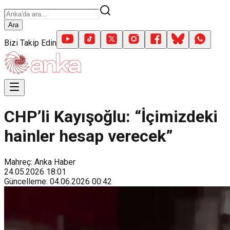
Ara
Bizi Takip Edin
CHP’li Kayışoğlu: “İçimizdeki
hainler hesap verecek”
Mahreç: Anka Haber
24.05.2026
18:01
Güncelleme
:
04.06.2026
00:42