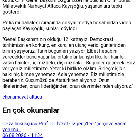
katta, CHP Genel Başkanı Özgür Özel ile bulunan CHP Bursa
Milletvekili Nurhayat Altaca Kayışoğlu, yaşananlara tepki
gösterdi.
Polis müdahalesi sırasında sosyal medya hesabından video
paylaşan Kayışoğlu, şunları söyledi:
"Genel Başkanımızın olduğu 12. kattayız. Demokrasi
tarihimizin en korkunç, en kara, en utanç verici günlerinden
birini yaşıyoruz. Tarih bugünleri yazıyor. Elbet hesabını
verecekler bunu yapanlar, ortak olanlar, işbirlikçiler, hainler,
vatan hainleri, içimizdeki, dışımızdaki… Bugünler geçecek. Söz
veriyoruz milletimize. Yeter ki birlikte olalım. Birleşmiş bir
halkı hiç kimse yenemez. Asla yenemez. Biz milletimizle
beraberiz. Gücümüzü de Atatürk’ten alıyoruz. Onun
ilkelerinden, onun liderliğinden, onun devrimlerinden alıyoruz."
chp
nurhayat altaca
En çok okunanlar
Ceza hukukçusu Prof. Dr. İzzet Özgenç'ten "çerçeve yasa"
yorumu...
06.08.2026
-
11:34