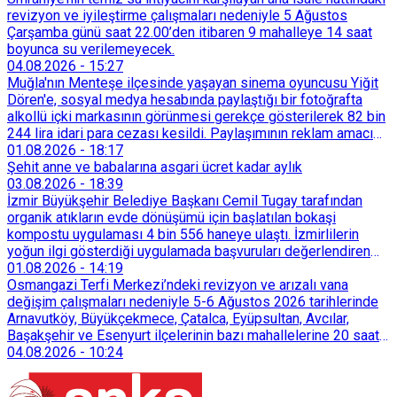
revizyon ve iyileştirme çalışmaları nedeniyle 5 Ağustos
Çarşamba günü saat 22.00’den itibaren 9 mahalleye 14 saat
boyunca su verilemeyecek.
04.08.2026
-
15:27
Muğla'nın Menteşe ilçesinde yaşayan sinema oyuncusu Yiğit
Dören'e, sosyal medya hesabında paylaştığı bir fotoğrafta
alkollü içki markasının görünmesi gerekçe gösterilerek 82 bin
244 lira idari para cezası kesildi. Paylaşımının reklam amacı
taşımadığını savunan Dören, cezanın iptali için yargıya
01.08.2026
-
18:17
başvurdu.
Şehit anne ve babalarına asgari ücret kadar aylık
03.08.2026
-
18:39
İzmir Büyükşehir Belediye Başkanı Cemil Tugay tarafından
organik atıkların evde dönüşümü için başlatılan bokaşi
kompostu uygulaması 4 bin 556 haneye ulaştı. İzmirlilerin
yoğun ilgi gösterdiği uygulamada başvuruları değerlendiren
Tarımsal Hizmetler Dairesi Başkanlığı, farklı ilçelerde toplam
01.08.2026
-
14:19
128 bokaşi kompost eğitimi düzenleyerek İzmirlileri
Osmangazi Terfi Merkezi’ndeki revizyon ve arızalı vana
sürdürülebilir atık yönetimi sistemine dahil etti.
değişim çalışmaları nedeniyle 5-6 Ağustos 2026 tarihlerinde
Arnavutköy, Büyükçekmece, Çatalca, Eyüpsultan, Avcılar,
Başakşehir ve Esenyurt ilçelerinin bazı mahallelerine 20 saat
süreyle su verilemeyecek.
04.08.2026
-
10:24