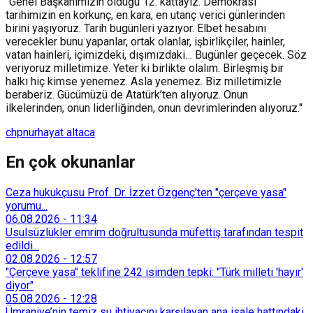
"Genel Başkanımızın olduğu 12. kattayız. Demokrasi
tarihimizin en korkunç, en kara, en utanç verici günlerinden
birini yaşıyoruz. Tarih bugünleri yazıyor. Elbet hesabını
verecekler bunu yapanlar, ortak olanlar, işbirlikçiler, hainler,
vatan hainleri, içimizdeki, dışımızdaki… Bugünler geçecek. Söz
veriyoruz milletimize. Yeter ki birlikte olalım. Birleşmiş bir
halkı hiç kimse yenemez. Asla yenemez. Biz milletimizle
beraberiz. Gücümüzü de Atatürk’ten alıyoruz. Onun
ilkelerinden, onun liderliğinden, onun devrimlerinden alıyoruz."
chp
nurhayat altaca
En çok okunanlar
Ceza hukukçusu Prof. Dr. İzzet Özgenç'ten "çerçeve yasa"
yorumu...
06.08.2026
-
11:34
Usulsüzlükler emrim doğrultusunda müfettiş tarafından tespit
edildi...
02.08.2026
-
12:57
"Çerçeve yasa" teklifine 242 isimden tepki: "Türk milleti 'hayır'
diyor"
05.08.2026
-
12:28
Ümraniye’nin temiz su ihtiyacını karşılayan ana isale hattındaki