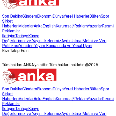
Son Dakika
Gündem
Ekonomi
Dünya
Yerel Haberler
Bülten
Spor
Şirket
Haberleri
Videolar
AnkaEnglish
Kurumsal/Reklam
Yazarlar
Resmi
Reklamlar
İletişim
Tarihçe
Künye
Değerlerimiz ve Yayın İlkelerimiz
Aydınlatma Metni ve Veri
Politikası
Yeniden Yayım Konusunda ve Yasal Uyarı
Bizi Takip Edin
Tüm hakları ANKA'ya aittir. Tüm hakları saklıdır. @2026
Son Dakika
Gündem
Ekonomi
Dünya
Yerel Haberler
Bülten
Spor
Şirket
Haberleri
Videolar
AnkaEnglish
Kurumsal/Reklam
Yazarlar
Resmi
Reklamlar
İletişim
Tarihçe
Künye
Değerlerimiz ve Yayın İlkelerimiz
Aydınlatma Metni ve Veri