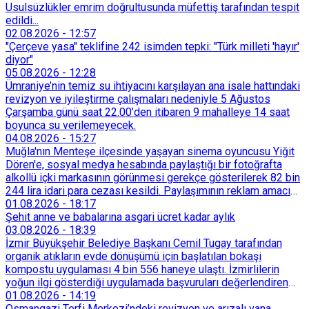
Usulsüzlükler emrim doğrultusunda müfettiş tarafından tespit
edildi...
02.08.2026
-
12:57
"Çerçeve yasa" teklifine 242 isimden tepki: "Türk milleti 'hayır'
diyor"
05.08.2026
-
12:28
Ümraniye’nin temiz su ihtiyacını karşılayan ana isale hattındaki
revizyon ve iyileştirme çalışmaları nedeniyle 5 Ağustos
Çarşamba günü saat 22.00’den itibaren 9 mahalleye 14 saat
boyunca su verilemeyecek.
04.08.2026
-
15:27
Muğla'nın Menteşe ilçesinde yaşayan sinema oyuncusu Yiğit
Dören'e, sosyal medya hesabında paylaştığı bir fotoğrafta
alkollü içki markasının görünmesi gerekçe gösterilerek 82 bin
244 lira idari para cezası kesildi. Paylaşımının reklam amacı
taşımadığını savunan Dören, cezanın iptali için yargıya
01.08.2026
-
18:17
başvurdu.
Şehit anne ve babalarına asgari ücret kadar aylık
03.08.2026
-
18:39
İzmir Büyükşehir Belediye Başkanı Cemil Tugay tarafından
organik atıkların evde dönüşümü için başlatılan bokaşi
kompostu uygulaması 4 bin 556 haneye ulaştı. İzmirlilerin
yoğun ilgi gösterdiği uygulamada başvuruları değerlendiren
Tarımsal Hizmetler Dairesi Başkanlığı, farklı ilçelerde toplam
01.08.2026
-
14:19
128 bokaşi kompost eğitimi düzenleyerek İzmirlileri
Osmangazi Terfi Merkezi’ndeki revizyon ve arızalı vana