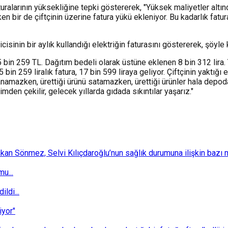
ralarının yüksekliğine tepki göstererek, "Yüksek maliyetler altınd
n bir de çiftçinin üzerine fatura yükü ekleniyor. Bu kadarlık fatur
sinin bir aylık kullandığı elektriğin faturasını göstererek, şöyle 
ı 5 bin 259 TL. Dağıtım bedeli olarak üstüne eklenen 8 bin 312 lira. 
bin 259 liralık fatura, 17 bin 599 liraya geliyor. Çiftçinin yaktığ
azanamazken, ürettiği ürünü satamazken, ürettiği ürünler hala depod
mden çekilir, gelecek yıllarda gıdada sıkıntılar yaşarız."
 Sönmez, Selvi Kılıçdaroğlu’nun sağlık durumuna ilişkin bazı mec
u...
ldi...
iyor"