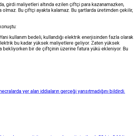
a, girdi maliyetleri altında ezilen çiftçi para kazanamazken,
a olmaz. Bu çiftçi ayakta kalamaz. Bu şartlarda üretimden çekilir,
konuştu:
Yani kullanım bedeli, kullandığı elektrik enerjisinden fazla olarak
ı elektrik bu kadar yüksek maliyetlere geliyor. Zaten yüksek
a bekliyorken bir de çiftçinin üzerine fatura yükü ekleniyor. Bu
ralarda yer alan iddiaların gerçeği yansıtmadığını bildirdi.