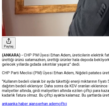
Paylaş
(ANKARA) -
CHP PM Üyesi Erhan Adem, üreticilerin elektrik fatu
ürettiği ürünü satamazken, ürettiği ürünler hala depoda bekliyorke
gelecek yıllarda gıdada sıkıntılar yaşarız" dedi.
CHP Parti Meclisi (PM) Üyesi Erhan Adem, Niğdeli patates üretici
"Kullanım bedeli olarak bir ayda tükettiği enerji miktarının fiyat
dağıtım bedeli ekleniyor. Daha sonra da KDV oranları eklenince 5 
maliyetler altında, girdi maliyetleri altında ezilen çiftçi para k
kadarlık fatura olmaz. Bu çiftçi ayakta kalamaz. Bu şartlarda üreti
anka
anka haber ajansı
erhan adem
çiftçi