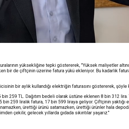
ralarının yüksekliğine tepki göstererek, "Yüksek maliyetler altınd
n bir de çiftçinin üzerine fatura yükü ekleniyor. Bu kadarlık fatur
sinin bir aylık kullandığı elektriğin faturasını göstererek, şöyle 
ı 5 bin 259 TL. Dağıtım bedeli olarak üstüne eklenen 8 bin 312 lira. 
bin 259 liralık fatura, 17 bin 599 liraya geliyor. Çiftçinin yaktığ
azanamazken, ürettiği ürünü satamazken, ürettiği ürünler hala depod
mden çekilir, gelecek yıllarda gıdada sıkıntılar yaşarız."