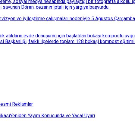
n'e, sosyal medya hesabında paylaştığı bir fotoğrafta alkollü i
ı savunan Dören, cezanın iptali için yargıya başvurdu.
i revizyon ve iyileştirme çalışmaları nedeniyle 5 Ağustos Çarşam
k atıkların evde dönüşümü için başlatılan bokaşi kompostu uygulam
 Başkanlığı, farklı ilçelerde toplam 128 bokaşi kompost eğitimi d
esmi Reklamlar
ikası
Yeniden Yayım Konusunda ve Yasal Uyarı