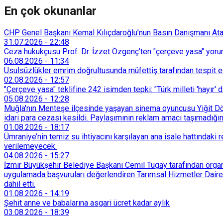
En çok okunanlar
CHP Genel Başkanı Kemal Kılıçdaroğlu’nun Basın Danışmanı Atakan
31.07.2026
-
22:48
Ceza hukukçusu Prof. Dr. İzzet Özgenç'ten "çerçeve yasa" yorum
06.08.2026
-
11:34
Usulsüzlükler emrim doğrultusunda müfettiş tarafından tespit edi
02.08.2026
-
12:57
"Çerçeve yasa" teklifine 242 isimden tepki: "Türk milleti 'hayır' d
05.08.2026
-
12:28
Muğla'nın Menteşe ilçesinde yaşayan sinema oyuncusu Yiğit Döre
idari para cezası kesildi. Paylaşımının reklam amacı taşımadığın
01.08.2026
-
18:17
Ümraniye’nin temiz su ihtiyacını karşılayan ana isale hattındak
verilemeyecek.
04.08.2026
-
15:27
İzmir Büyükşehir Belediye Başkanı Cemil Tugay tarafından organi
uygulamada başvuruları değerlendiren Tarımsal Hizmetler Dairesi
dahil etti.
01.08.2026
-
14:19
Şehit anne ve babalarına asgari ücret kadar aylık
03.08.2026
-
18:39