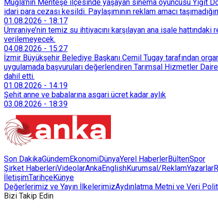
Muğla'nın Menteşe ilçesinde yaşayan sinema oyuncusu Yiğit Döre
idari para cezası kesildi. Paylaşımının reklam amacı taşımadığın
01.08.2026
-
18:17
Ümraniye’nin temiz su ihtiyacını karşılayan ana isale hattındak
verilemeyecek.
04.08.2026
-
15:27
İzmir Büyükşehir Belediye Başkanı Cemil Tugay tarafından organi
uygulamada başvuruları değerlendiren Tarımsal Hizmetler Dairesi
dahil etti.
01.08.2026
-
14:19
Şehit anne ve babalarına asgari ücret kadar aylık
03.08.2026
-
18:39
Son Dakika
Gündem
Ekonomi
Dünya
Yerel Haberler
Bülten
Spor
Şirket Haberleri
Videolar
AnkaEnglish
Kurumsal/Reklam
Yazarlar
R
İletişim
Tarihçe
Künye
Değerlerimiz ve Yayın İlkelerimiz
Aydınlatma Metni ve Veri Polit
Bizi Takip Edin