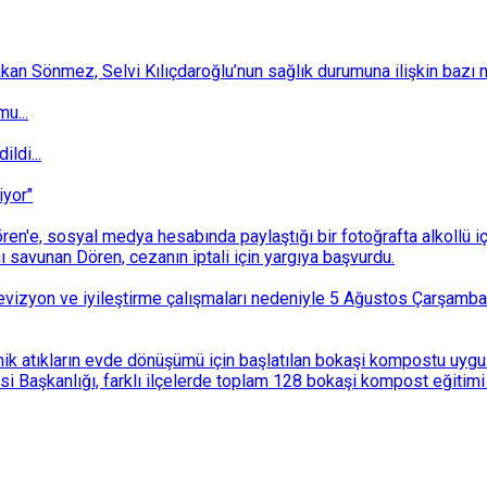
 Sönmez, Selvi Kılıçdaroğlu’nun sağlık durumuna ilişkin bazı mec
u...
ldi...
iyor"
n'e, sosyal medya hesabında paylaştığı bir fotoğrafta alkollü i
ı savunan Dören, cezanın iptali için yargıya başvurdu.
i revizyon ve iyileştirme çalışmaları nedeniyle 5 Ağustos Çarşam
k atıkların evde dönüşümü için başlatılan bokaşi kompostu uygulam
 Başkanlığı, farklı ilçelerde toplam 128 bokaşi kompost eğitimi d