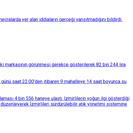
ralarda yer alan iddiaların gerçeği yansıtmadığını bildirdi.
çki markasının görünmesi gerekçe gösterilerek 82 bin 244 lira
ba günü saat 22.00’den itibaren 9 mahalleye 14 saat boyunca su
ası 4 bin 556 haneye ulaştı. İzmirlilerin yoğun ilgi gösterdiği
üzenleyerek İzmirlileri sürdürülebilir atık yönetimi sistemine