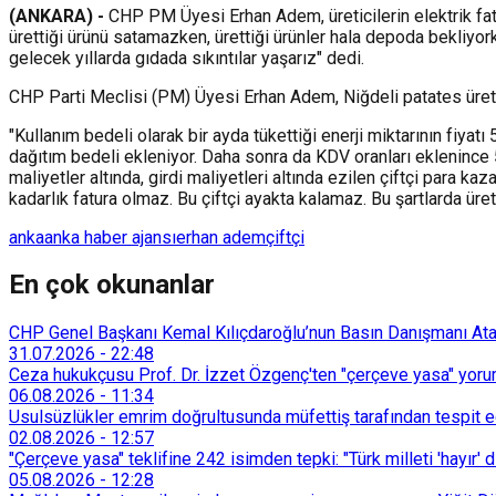
(ANKARA) -
CHP PM Üyesi Erhan Adem, üreticilerin elektrik fatu
ürettiği ürünü satamazken, ürettiği ürünler hala depoda bekliyorke
gelecek yıllarda gıdada sıkıntılar yaşarız" dedi.
CHP Parti Meclisi (PM) Üyesi Erhan Adem, Niğdeli patates üretici
"Kullanım bedeli olarak bir ayda tükettiği enerji miktarının fiyat
dağıtım bedeli ekleniyor. Daha sonra da KDV oranları eklenince 5 
maliyetler altında, girdi maliyetleri altında ezilen çiftçi para k
kadarlık fatura olmaz. Bu çiftçi ayakta kalamaz. Bu şartlarda üreti
anka
anka haber ajansı
erhan adem
çiftçi
En çok okunanlar
CHP Genel Başkanı Kemal Kılıçdaroğlu’nun Basın Danışmanı Atakan
31.07.2026
-
22:48
Ceza hukukçusu Prof. Dr. İzzet Özgenç'ten "çerçeve yasa" yorum
06.08.2026
-
11:34
Usulsüzlükler emrim doğrultusunda müfettiş tarafından tespit edi
02.08.2026
-
12:57
"Çerçeve yasa" teklifine 242 isimden tepki: "Türk milleti 'hayır' d
05.08.2026
-
12:28