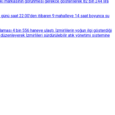
çki markasının görünmesi gerekçe gösterilerek 82 bin 244 lira
ba günü saat 22.00’den itibaren 9 mahalleye 14 saat boyunca su
ası 4 bin 556 haneye ulaştı. İzmirlilerin yoğun ilgi gösterdiği
üzenleyerek İzmirlileri sürdürülebilir atık yönetimi sistemine