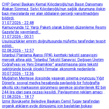
CHP Genel Başkanı Kemal Kılıçdaroğlu’nun Basın Danışmanı
Atakan Sönmez, Selvi Kılıçdaroğlu’nun sağlık durumuna ilişkin
bazı mecralarda yer alan iddiaların gerçeği yansıtmadığını
bildirdi.
31.07.2026
-
22:48
Kamuoyunda 12. Yargı Paketi olarak bilinen düzenleme Resmi
Gazete'de yayımlandI...
31.07.2026
-
00:31
Usulsüzlükler emrim doğrultusunda müfettiş tarafından tespit
edildi...
02.08.2026
-
12:57
İstanbul Planlama Ajansı (İPA), kentteki tekstil sanayisini
mercek altına aldı. “İstanbul Tekstil Sanayisi: Değişen Üretim
Coğrafyası ve Yeni Dinamikler” araştırmasına göre tekstil
sektöründe büyük ölçekli firmalar, ekonomik nedenlerle
İstanbul’dan devlet destekli teşvik bölgelerine veya
30.07.2026
-
12:36
Trakya’daki OSB’lere taşınmaya başladı. İstanbul içindeki
Muğla'nın Menteşe ilçesinde yaşayan sinema oyuncusu Yiğit
küçük ölçekli üretim merkezleri de Tarihi Yarımada’dan
Dören'e, sosyal medya hesabında paylaştığı bir fotoğrafta
Sultançiftliği, Esenyurt, Arnavutköy ve Güneşli gibi çevre
alkollü içki markasının görünmesi gerekçe gösterilerek 82 bin
ilçelere yöneldi.
244 lira idari para cezası kesildi. Paylaşımının reklam amacı
taşımadığını savunan Dören, cezanın iptali için yargıya
01.08.2026
-
18:17
başvurdu.
İzmir Büyükşehir Belediye Başkanı Cemil Tugay tarafından
organik atıkların evde dönüşümü için başlatılan bokaşi