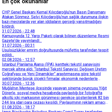
En çok okunanlar
CHP Genel Başkanı Kemal Kılıçdaroğlu’nun Basın Danışmanı
Atakan Sönmez, Selvi Kılıçdaroğlu’nun sağlık durumuna ilişkin
bazı mecralarda yer alan iddiaların gerçeği yansıtmadığını
bildirdi.
31.07.2026
-
22:48
Kamuoyunda 12. Yargı Paketi olarak bilinen düzenleme Resmi
Gazete'de yayımlandI...
31.07.2026
-
00:31
Usulsüzlükler emrim doğrultusunda müfettiş tarafından tespit
edildi...
02.08.2026
-
12:57
İstanbul Planlama Ajansı (İPA), kentteki tekstil sanayisini
mercek altına aldı. “İstanbul Tekstil Sanayisi: Değişen Üretim
Coğrafyası ve Yeni Dinamikler” araştırmasına göre tekstil
sektöründe büyük ölçekli firmalar, ekonomik nedenlerle
İstanbul’dan devlet destekli teşvik bölgelerine veya
30.07.2026
-
12:36
Trakya’daki OSB’lere taşınmaya başladı. İstanbul içindeki
Muğla'nın Menteşe ilçesinde yaşayan sinema oyuncusu Yiğit
küçük ölçekli üretim merkezleri de Tarihi Yarımada’dan
Dören'e, sosyal medya hesabında paylaştığı bir fotoğrafta
Sultançiftliği, Esenyurt, Arnavutköy ve Güneşli gibi çevre
alkollü içki markasının görünmesi gerekçe gösterilerek 82 bin
ilçelere yöneldi.
244 lira idari para cezası kesildi. Paylaşımının reklam amacı
taşımadığını savunan Dören, cezanın iptali için yargıya
01.08.2026
-
18:17
başvurdu.
İzmir Büyükşehir Belediye Başkanı Cemil Tugay tarafından