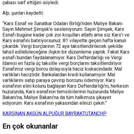
çabası sarf ettiğini söyledi.
Alp, şunları kaydetti:
“Kars Esnaf ve Sanatkar Odaları Birliği'nden Maliye Bakanı
Sayın Mehmet Şimşek'e sesleniyorum. Sayın Şimşek, Kars
Esnafı bugüne kadar çok zor koşulları atlattı ama siz Kars'ı ve
Kars esnafını batırıyorsunuz. 81 vilayette geçen hafta kanun
çıkardık. Vergi borçlarının 72 aya taksitlendirilecek şekilde
tahsil edilebileceğine ilişkin bir düzenleme yaptık. Fakat Kars
esnafı bundan faydalanamıyor. Kars Defterdarlığı ve Vergi
İdaresi en fazla üç taksitle vergi borçlarını taksitlendiriyor.
Esnafımız vergi borcu dolayısıyla haciz kıskacındadır. Mal
varlıkları hacizlidir. Bankalardan kredi kullanamıyor. Mal
varlıklarını satıp paraya çevirip borcunu ödemiyor. Kars
esnafının elini kolunu bağlayan Kars Defterdarlığı'nı, herkesin
huzurunda, Kars esnafının temsilcilerinin huzurunda Maliye
Bakanı'na, Maliye Bakanı'na da tüm halkımıza şikayet
ediyorum. Kars esnafının yakasından elinizi çekin.”
KARS
İNAN AKGÜN ALP
UĞUR BAYRAKTUTAN
CHP
En çok okunanlar