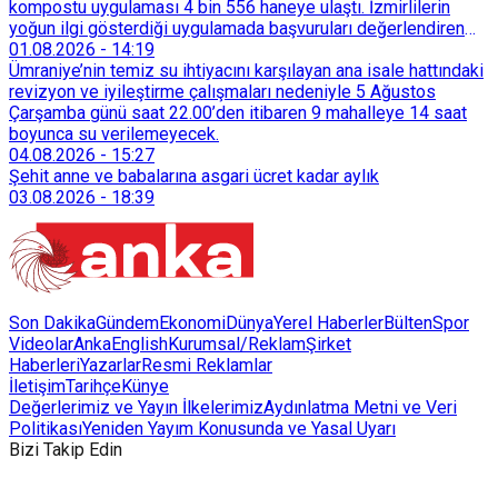
kompostu uygulaması 4 bin 556 haneye ulaştı. İzmirlilerin
yoğun ilgi gösterdiği uygulamada başvuruları değerlendiren
Tarımsal Hizmetler Dairesi Başkanlığı, farklı ilçelerde toplam
01.08.2026
-
14:19
128 bokaşi kompost eğitimi düzenleyerek İzmirlileri
Ümraniye’nin temiz su ihtiyacını karşılayan ana isale hattındaki
sürdürülebilir atık yönetimi sistemine dahil etti.
revizyon ve iyileştirme çalışmaları nedeniyle 5 Ağustos
Çarşamba günü saat 22.00’den itibaren 9 mahalleye 14 saat
boyunca su verilemeyecek.
04.08.2026
-
15:27
Şehit anne ve babalarına asgari ücret kadar aylık
03.08.2026
-
18:39
Son Dakika
Gündem
Ekonomi
Dünya
Yerel Haberler
Bülten
Spor
Videolar
AnkaEnglish
Kurumsal/Reklam
Şirket
Haberleri
Yazarlar
Resmi Reklamlar
İletişim
Tarihçe
Künye
Değerlerimiz ve Yayın İlkelerimiz
Aydınlatma Metni ve Veri
Politikası
Yeniden Yayım Konusunda ve Yasal Uyarı
Bizi Takip Edin