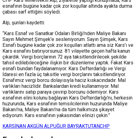
CHP Kars Milletvekili Alp, ziyarette yaptığı konuşmada, Kars
esnafının bugüne kadar çok zor koşullar altında ayakta durma
çabası sarf ettiğini söyledi.
Alp, şunları kaydetti:
“Kars Esnaf ve Sanatkar Odaları Birliği'nden Maliye Bakanı
Sayın Mehmet Şimşek'e sesleniyorum. Sayın Şimşek, Kars
Esnafı bugüne kadar çok zor koşulları atlattı ama siz Kars'ı ve
Kars esnafını batırıyorsunuz. 81 vilayette geçen hafta kanun
çıkardık. Vergi borçlarının 72 aya taksitlendirilecek şekilde
tahsil edilebileceğine ilişkin bir düzenleme yaptık. Fakat Kars
esnafı bundan faydalanamıyor. Kars Defterdarlığı ve Vergi
İdaresi en fazla üç taksitle vergi borçlarını taksitlendiriyor.
Esnafımız vergi borcu dolayısıyla haciz kıskacındadır. Mal
varlıkları hacizlidir. Bankalardan kredi kullanamıyor. Mal
varlıklarını satıp paraya çevirip borcunu ödemiyor. Kars
esnafının elini kolunu bağlayan Kars Defterdarlığı'nı, herkesin
huzurunda, Kars esnafının temsilcilerinin huzurunda Maliye
Bakanı'na, Maliye Bakanı'na da tüm halkımıza şikayet
ediyorum. Kars esnafının yakasından elinizi çekin.”
KARS
İNAN AKGÜN ALP
UĞUR BAYRAKTUTAN
CHP