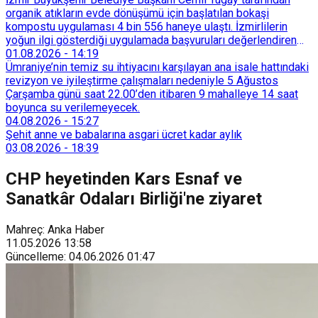
organik atıkların evde dönüşümü için başlatılan bokaşi
kompostu uygulaması 4 bin 556 haneye ulaştı. İzmirlilerin
yoğun ilgi gösterdiği uygulamada başvuruları değerlendiren
Tarımsal Hizmetler Dairesi Başkanlığı, farklı ilçelerde toplam
01.08.2026
-
14:19
128 bokaşi kompost eğitimi düzenleyerek İzmirlileri
Ümraniye’nin temiz su ihtiyacını karşılayan ana isale hattındaki
sürdürülebilir atık yönetimi sistemine dahil etti.
revizyon ve iyileştirme çalışmaları nedeniyle 5 Ağustos
Çarşamba günü saat 22.00’den itibaren 9 mahalleye 14 saat
boyunca su verilemeyecek.
04.08.2026
-
15:27
Şehit anne ve babalarına asgari ücret kadar aylık
03.08.2026
-
18:39
CHP heyetinden Kars Esnaf ve
Sanatkâr Odaları Birliği'ne ziyaret
Mahreç: Anka Haber
11.05.2026
13:58
Güncelleme
:
04.06.2026
01:47