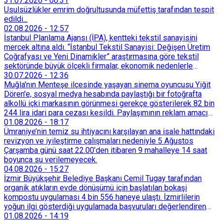
31.07.2026
-
00:31
Usulsüzlükler emrim doğrultusunda müfettiş tarafından tespit
edildi...
02.08.2026
-
12:57
İstanbul Planlama Ajansı (İPA), kentteki tekstil sanayisini
mercek altına aldı. “İstanbul Tekstil Sanayisi: Değişen Üretim
Coğrafyası ve Yeni Dinamikler” araştırmasına göre tekstil
sektöründe büyük ölçekli firmalar, ekonomik nedenlerle
İstanbul’dan devlet destekli teşvik bölgelerine veya
30.07.2026
-
12:36
Trakya’daki OSB’lere taşınmaya başladı. İstanbul içindeki
Muğla'nın Menteşe ilçesinde yaşayan sinema oyuncusu Yiğit
küçük ölçekli üretim merkezleri de Tarihi Yarımada’dan
Dören'e, sosyal medya hesabında paylaştığı bir fotoğrafta
Sultançiftliği, Esenyurt, Arnavutköy ve Güneşli gibi çevre
alkollü içki markasının görünmesi gerekçe gösterilerek 82 bin
ilçelere yöneldi.
244 lira idari para cezası kesildi. Paylaşımının reklam amacı
taşımadığını savunan Dören, cezanın iptali için yargıya
01.08.2026
-
18:17
başvurdu.
Ümraniye’nin temiz su ihtiyacını karşılayan ana isale hattındaki
revizyon ve iyileştirme çalışmaları nedeniyle 5 Ağustos
Çarşamba günü saat 22.00’den itibaren 9 mahalleye 14 saat
boyunca su verilemeyecek.
04.08.2026
-
15:27
İzmir Büyükşehir Belediye Başkanı Cemil Tugay tarafından
organik atıkların evde dönüşümü için başlatılan bokaşi
kompostu uygulaması 4 bin 556 haneye ulaştı. İzmirlilerin
yoğun ilgi gösterdiği uygulamada başvuruları değerlendiren
Tarımsal Hizmetler Dairesi Başkanlığı, farklı ilçelerde toplam
01.08.2026
-
14:19