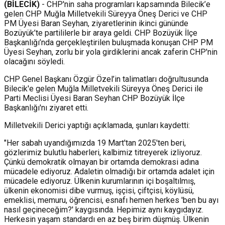
(BİLECİK)
- CHP'nin saha programları kapsamında Bilecik’e
gelen CHP Muğla Milletvekili Süreyya Öneş Derici ve CHP
PM Üyesi Baran Seyhan, ziyaretlerinin ikinci gününde
Bozüyük’te partililerle bir araya geldi. CHP Bozüyük İlçe
Başkanlığı’nda gerçekleştirilen buluşmada konuşan CHP PM
Üyesi Seyhan, zorlu bir yola girdiklerini ancak zaferin CHP'nin
olacağını söyledi.
CHP Genel Başkanı Özgür Özel’in talimatları doğrultusunda
Bilecik'e gelen Muğla Milletvekili Süreyya Öneş Derici ile
Parti Meclisi Üyesi Baran Seyhan CHP Bozüyük İlçe
Başkanlığı'nı ziyaret etti.
Milletvekili Derici yaptığı açıklamada, şunları kaydetti:
"Her sabah uyandığımızda 19 Mart'tan 2025'ten beri,
gözlerimiz bulutlu haberleri, kalbimiz titreyerek izliyoruz.
Çünkü demokratik olmayan bir ortamda demokrasi adına
mücadele ediyoruz. Adaletin olmadığı bir ortamda adalet için
mücadele ediyoruz. Ülkenin kurumlarının içi boşaltılmış,
ülkenin ekonomisi dibe vurmuş, işçisi, çiftçisi, köylüsü,
emeklisi, memuru, öğrencisi, esnafı hemen herkes 'ben bu ayı
nasıl geçineceğim?' kaygısında. Hepimiz aynı kaygıdayız.
Herkesin yaşam standardı en az beş birim düşmüş. Ülkenin