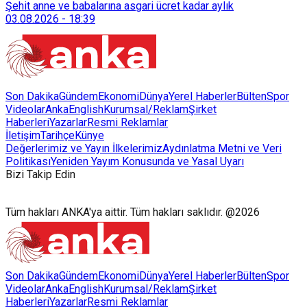
128 bokaşi kompost eğitimi düzenleyerek İzmirlileri
Şehit anne ve babalarına asgari ücret kadar aylık
sürdürülebilir atık yönetimi sistemine dahil etti.
03.08.2026
-
18:39
Son Dakika
Gündem
Ekonomi
Dünya
Yerel Haberler
Bülten
Spor
Videolar
AnkaEnglish
Kurumsal/Reklam
Şirket
Haberleri
Yazarlar
Resmi Reklamlar
İletişim
Tarihçe
Künye
Değerlerimiz ve Yayın İlkelerimiz
Aydınlatma Metni ve Veri
Politikası
Yeniden Yayım Konusunda ve Yasal Uyarı
Bizi Takip Edin
Tüm hakları ANKA'ya aittir. Tüm hakları saklıdır. @2026
Son Dakika
Gündem
Ekonomi
Dünya
Yerel Haberler
Bülten
Spor
Videolar
AnkaEnglish
Kurumsal/Reklam
Şirket
Haberleri
Yazarlar
Resmi Reklamlar