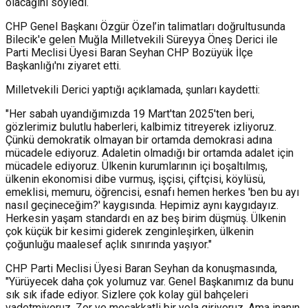
olacağını söyledi.
CHP Genel Başkanı Özgür Özel’in talimatları doğrultusunda
Bilecik'e gelen Muğla Milletvekili Süreyya Öneş Derici ile
Parti Meclisi Üyesi Baran Seyhan CHP Bozüyük İlçe
Başkanlığı'nı ziyaret etti.
Milletvekili Derici yaptığı açıklamada, şunları kaydetti:
"Her sabah uyandığımızda 19 Mart'tan 2025'ten beri,
gözlerimiz bulutlu haberleri, kalbimiz titreyerek izliyoruz.
Çünkü demokratik olmayan bir ortamda demokrasi adına
mücadele ediyoruz. Adaletin olmadığı bir ortamda adalet için
mücadele ediyoruz. Ülkenin kurumlarının içi boşaltılmış,
ülkenin ekonomisi dibe vurmuş, işçisi, çiftçisi, köylüsü,
emeklisi, memuru, öğrencisi, esnafı hemen herkes 'ben bu ayı
nasıl geçineceğim?' kaygısında. Hepimiz aynı kaygıdayız.
Herkesin yaşam standardı en az beş birim düşmüş. Ülkenin
çok küçük bir kesimi giderek zenginleşirken, ülkenin
çoğunluğu maalesef açlık sınırında yaşıyor."
CHP Parti Meclisi Üyesi Baran Seyhan da konuşmasında,
"Yürüyecek daha çok yolumuz var. Genel Başkanımız da bunu
sık sık ifade ediyor. Sizlere çok kolay gül bahçeleri
vadetmiyoruz. Zor ve meşakkatli bir yola giriyoruz. Ama inanın