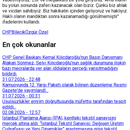
bu yolun sonunda zaferi kazanacak olan biziz. Çünkü biz ahlak
ve vicdan sahibiyiz. Biz hakikatin içinden geliyoruz ve haklıyız.
Haklı olanın inandıktan sonra kazanamadığı görülmemiştir"
ifadelerini kullandı.
CHP
Bilecik
Özgür Özel
En çok okunanlar
CHP Genel Başkanı Kemal Kılıçdaroğlu’nun Basın Danışmanı
Atakan Sönmez, Selvi Kılıçdaroğlu’nun sağlık durumuna ilişkin
bazı mecralarda yer alan iddiaların gerçeği yansıtmadığını
bildirdi.
31.07.2026
-
22:48
Kamuoyunda 12. Yargı Paketi olarak bilinen düzenleme Resmi
Gazete'de yayımlandI...
31.07.2026
-
00:31
Usulsüzlükler emrim doğrultusunda müfettiş tarafından tespit
edildi...
02.08.2026
-
12:57
İstanbul Planlama Ajansı (İPA), kentteki tekstil sanayisini
mercek altına aldı. “İstanbul Tekstil Sanayisi: Değişen Üretim
Coğrafyası ve Yeni Dinamikler” araştırmasına göre tekstil