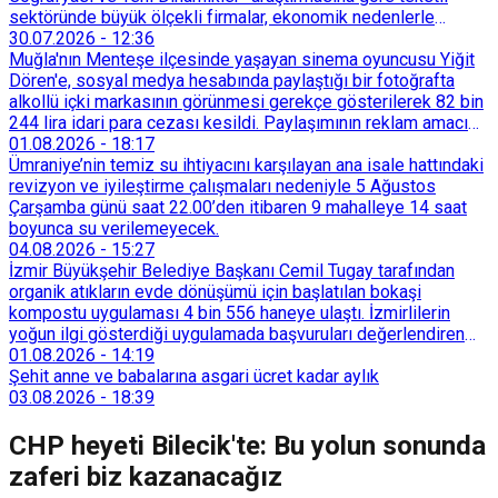
sektöründe büyük ölçekli firmalar, ekonomik nedenlerle
İstanbul’dan devlet destekli teşvik bölgelerine veya
30.07.2026
-
12:36
Trakya’daki OSB’lere taşınmaya başladı. İstanbul içindeki
Muğla'nın Menteşe ilçesinde yaşayan sinema oyuncusu Yiğit
küçük ölçekli üretim merkezleri de Tarihi Yarımada’dan
Dören'e, sosyal medya hesabında paylaştığı bir fotoğrafta
Sultançiftliği, Esenyurt, Arnavutköy ve Güneşli gibi çevre
alkollü içki markasının görünmesi gerekçe gösterilerek 82 bin
ilçelere yöneldi.
244 lira idari para cezası kesildi. Paylaşımının reklam amacı
taşımadığını savunan Dören, cezanın iptali için yargıya
01.08.2026
-
18:17
başvurdu.
Ümraniye’nin temiz su ihtiyacını karşılayan ana isale hattındaki
revizyon ve iyileştirme çalışmaları nedeniyle 5 Ağustos
Çarşamba günü saat 22.00’den itibaren 9 mahalleye 14 saat
boyunca su verilemeyecek.
04.08.2026
-
15:27
İzmir Büyükşehir Belediye Başkanı Cemil Tugay tarafından
organik atıkların evde dönüşümü için başlatılan bokaşi
kompostu uygulaması 4 bin 556 haneye ulaştı. İzmirlilerin
yoğun ilgi gösterdiği uygulamada başvuruları değerlendiren
Tarımsal Hizmetler Dairesi Başkanlığı, farklı ilçelerde toplam
01.08.2026
-
14:19
128 bokaşi kompost eğitimi düzenleyerek İzmirlileri
Şehit anne ve babalarına asgari ücret kadar aylık
sürdürülebilir atık yönetimi sistemine dahil etti.
03.08.2026
-
18:39
CHP heyeti Bilecik'te: Bu yolun sonunda
zaferi biz kazanacağız