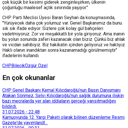
çok küçük bir kesimi giderek zenginleşirken, ülkenin
çoğunluğu maalesef açlık sınırında yaşıyor."
CHP Parti Meclisi Üyesi Baran Seyhan da konuşmasında,
"Yürüyecek daha çok yolumuz var. Genel Başkanımız da bunu
sık sık ifade ediyor. Sizlere çok kolay gül bahçeleri
vadetmiyoruz. Zor ve meşakkatli bir yola giriyoruz. Ama inanın
bu yolun sonunda zaferi kazanacak olan biziz. Çünkü biz ahlak
ve vicdan sahibiyiz. Biz hakikatin içinden geliyoruz ve haklıyız.
Haklı olanın inandıktan sonra kazanamadığı görülmemiştir"
ifadelerini kullandı.
CHP
Bilecik
Özgür Özel
En çok okunanlar
CHP Genel Başkanı Kemal Kılıçdaroğlu’nun Basın Danışmanı
Atakan Sönmez, Selvi Kılıçdaroğlu’nun sağlık durumuna ilişkin
bazı mecralarda yer alan iddiaların gerçeği yansıtmadığını
bildirdi.
31.07.2026
-
22:48
Kamuoyunda 12. Yargı Paketi olarak bilinen düzenleme Resmi
Gazete'de yayımlandI...