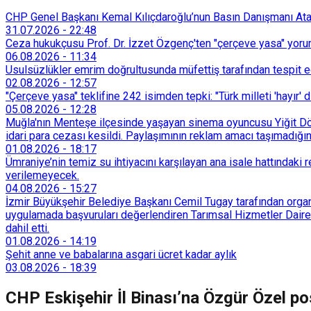
CHP Genel Başkanı Kemal Kılıçdaroğlu’nun Basın Danışmanı Atakan
31.07.2026
-
22:48
Ceza hukukçusu Prof. Dr. İzzet Özgenç'ten "çerçeve yasa" yorum
06.08.2026
-
11:34
Usulsüzlükler emrim doğrultusunda müfettiş tarafından tespit edi
02.08.2026
-
12:57
"Çerçeve yasa" teklifine 242 isimden tepki: "Türk milleti 'hayır' d
05.08.2026
-
12:28
Muğla'nın Menteşe ilçesinde yaşayan sinema oyuncusu Yiğit Döre
idari para cezası kesildi. Paylaşımının reklam amacı taşımadığın
01.08.2026
-
18:17
Ümraniye’nin temiz su ihtiyacını karşılayan ana isale hattındak
verilemeyecek.
04.08.2026
-
15:27
İzmir Büyükşehir Belediye Başkanı Cemil Tugay tarafından organi
uygulamada başvuruları değerlendiren Tarımsal Hizmetler Dairesi
dahil etti.
01.08.2026
-
14:19
Şehit anne ve babalarına asgari ücret kadar aylık
03.08.2026
-
18:39
CHP Eskişehir İl Binası’na Özgür Özel pos