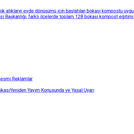
k atıkların evde dönüşümü için başlatılan bokaşi kompostu uygulam
 Başkanlığı, farklı ilçelerde toplam 128 bokaşi kompost eğitimi d
esmi Reklamlar
ikası
Yeniden Yayım Konusunda ve Yasal Uyarı