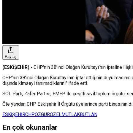
Paylaş
(ESKİŞEHİR) -
CHP'nin 38’inci Olağan Kurultayı’nın iptaline ilişk
CHP'nin 38’inci Olağan Kurultayı’nın iptal ettiğinin duyulmasının
dışında kimseyi tanımadıklarını" ifade etti.
SOL Parti, Zafer Partisi, EMEP ile çeşitli sivil toplum örgütü, 
Öte yandan CHP Eskişehir İl Örgütü üyelerince parti binasının dı
ESKİŞEHİR
CHP
ÖZGÜRÖZEL
MUTLAKBUTLAN
En çok okunanlar