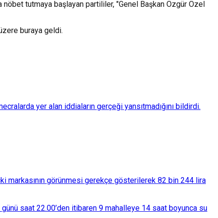
rada nöbet tutmaya başlayan partililer, "Genel Başkan Özgür Özel
üzere buraya geldi.
ralarda yer alan iddiaların gerçeği yansıtmadığını bildirdi.
çki markasının görünmesi gerekçe gösterilerek 82 bin 244 lira
ba günü saat 22.00’den itibaren 9 mahalleye 14 saat boyunca su