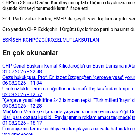
CHP'nin 38’inci Olağan Kurultayı’nın iptal ettiğinin duyulmasının
dışında kimseyi tanımadıklarını" ifade etti.
SOL Parti, Zafer Partisi, EMEP ile çeşitli sivil toplum örgütü, 
Öte yandan CHP Eskişehir İl Örgütü üyelerince parti binasının dı
ESKİŞEHİR
CHP
ÖZGÜRÖZEL
MUTLAKBUTLAN
En çok okunanlar
CHP Genel Başkanı Kemal Kılıçdaroğlu’nun Basın Danışmanı Atakan
31.07.2026
-
22:48
Ceza hukukçusu Prof. Dr. İzzet Özgenç'ten "çerçeve yasa" yorum
06.08.2026
-
11:34
Usulsüzlükler emrim doğrultusunda müfettiş tarafından tespit edi
02.08.2026
-
12:57
"Çerçeve yasa" teklifine 242 isimden tepki: "Türk milleti 'hayır' d
05.08.2026
-
12:28
Muğla'nın Menteşe ilçesinde yaşayan sinema oyuncusu Yiğit Döre
idari para cezası kesildi. Paylaşımının reklam amacı taşımadığın
01.08.2026
-
18:17
Ümraniye’nin temiz su ihtiyacını karşılayan ana isale hattındak
verilemeyecek.