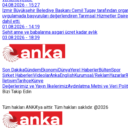
04.08.2026
-
15:27
İzmir Büyükşehir Belediye Başkanı Cemil Tugay tarafından organi
uygulamada başvuruları değerlendiren Tarımsal Hizmetler Dairesi
dahil etti.
01.08.2026
-
14:19
Şehit anne ve babalarına asgari ücret kadar aylık
03.08.2026
-
18:39
Son Dakika
Gündem
Ekonomi
Dünya
Yerel Haberler
Bülten
Spor
Şirket Haberleri
Videolar
AnkaEnglish
Kurumsal/Reklam
Yazarlar
R
İletişim
Tarihçe
Künye
Değerlerimiz ve Yayın İlkelerimiz
Aydınlatma Metni ve Veri Polit
Bizi Takip Edin
Tüm hakları ANKA'ya aittir. Tüm hakları saklıdır. @2026