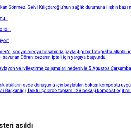
 Sönmez, Selvi Kılıçdaroğlu’nun sağlık durumuna ilişkin bazı mec
u...
ldi...
iyor"
n'e, sosyal medya hesabında paylaştığı bir fotoğrafta alkollü i
ı savunan Dören, cezanın iptali için yargıya başvurdu.
i revizyon ve iyileştirme çalışmaları nedeniyle 5 Ağustos Çarşam
k atıkların evde dönüşümü için başlatılan bokaşi kompostu uygulam
 Başkanlığı, farklı ilçelerde toplam 128 bokaşi kompost eğitimi d
teri asıldı