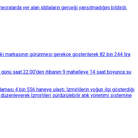
ralarda yer alan iddiaların gerçeği yansıtmadığını bildirdi.
çki markasının görünmesi gerekçe gösterilerek 82 bin 244 lira
ba günü saat 22.00’den itibaren 9 mahalleye 14 saat boyunca su
ası 4 bin 556 haneye ulaştı. İzmirlilerin yoğun ilgi gösterdiği
üzenleyerek İzmirlileri sürdürülebilir atık yönetimi sistemine