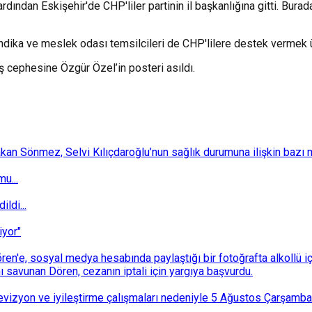
 ardından Eskişehir'de CHP'liler partinin il başkanlığına gitti. Bu
sendika ve meslek odası temsilcileri de CHP'lilere destek vermek 
ş cephesine Özgür Özel’in posteri asıldı.
 Sönmez, Selvi Kılıçdaroğlu’nun sağlık durumuna ilişkin bazı mec
u...
ldi...
iyor"
n'e, sosyal medya hesabında paylaştığı bir fotoğrafta alkollü i
ı savunan Dören, cezanın iptali için yargıya başvurdu.
i revizyon ve iyileştirme çalışmaları nedeniyle 5 Ağustos Çarşam