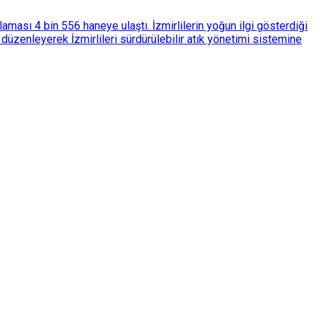
ası 4 bin 556 haneye ulaştı. İzmirlilerin yoğun ilgi gösterdiği
üzenleyerek İzmirlileri sürdürülebilir atık yönetimi sistemine