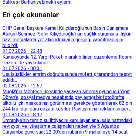
Balıkesir
Burhaniye
Emekli eylemi
En çok okunanlar
CHP Genel Başkanı Kemal Kılıçdaroğlu’nun Basın Danışmanı
Atakan Sönmez, Selvi Kılıçdaroğlu’nun sağlık durumuna ilişkin
bazı mecralarda yer alan iddiaların gerçeği yansıtmadığını
bildirdi.
31.07.2026
-
22:48
Kamuoyunda 12. Yargı Paketi olarak bilinen düzenleme Resmi
Gazete'de yayımlandI...
31.07.2026
-
00:31
Usulsüzlükler emrim doğrultusunda müfettiş tarafından tespit
edildi...
02.08.2026
-
12:57
Muğla'nın Menteşe ilçesinde yaşayan sinema oyuncusu Yiğit
Dören'e, sosyal medya hesabında paylaştığı bir fotoğrafta
alkollü içki markasının görünmesi gerekçe gösterilerek 82 bin
244 lira idari para cezası kesildi. Paylaşımının reklam amacı
taşımadığını savunan Dören, cezanın iptali için yargıya
01.08.2026
-
18:17
başvurdu.
Ümraniye’nin temiz su ihtiyacını karşılayan ana isale hattındaki
revizyon ve iyileştirme çalışmaları nedeniyle 5 Ağustos
Çarşamba günü saat 22.00’den itibaren 9 mahalleye 14 saat