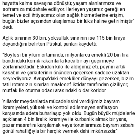
hayatta kalma savaşına dönüştü; yaşam alanlarımıza ve
soframıza müdahale ediliyor. İlerleyen yaşımız gereği en
temel ve acil ihtiyacımız olan sağlık hizmetlerine erişim,
bugün bizler açısından ulaşılamaz bir lüks haline getirilmiştir"
dedi.
Açlık sınırının 30 bin, yoksulluk sınırının ise 115 bin liraya
dayandığını belirten Püskül, şunları kaydetti:
"Böylesi bir yıkım ortamında, milyonlarca emekli 20 bin lira
bandındaki komik rakamlarla koca bir ayı geçirmeye
zorlanmaktadır. Eskiden kilo ile aldığımız eti, peyniri artık
kasabın ve şarküterinin önünden geçerken sadece uzaktan
seyrediyoruz. Avrupa'daki emekliler dünyayı gezerken, bizim
tatil rotamızın sınırları maalesef iktidar tarafından çiziliyor;
mutfak ile oturma odası arasındaki o dar koridor.
Yıllardır meydanlarda mücadelesini verdiğimiz bayram
ikramiyeleri, yüksek ve kontrol edilemeyen enflasyon
karşısında adeta buharlaşıp yok oldu. Bugün büyük müjdelerle
açıklanan 4 bin liralık ikramiye ile kurbanlık almak bir yana,
pazar masrafını karşılamak veya torunlarımıza bayram sabahı
gönül rahatlığıyla bir harçlık vermek dahi imkânsızdır."