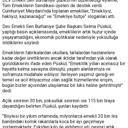
DEV Emekli Sen Burhaniye Şubesi’nin düzenlediği eyleme,
Tüm Emeklilerin Sendikası üyeleri de destek verdi.
Cumhuriyet Meydanı’nda toplanan emekliler, "Emekliyiz,
haklıyız, kazanacağız" ve "Emekliye bütçe" sloganları attı.
Dev Emekli Sen Burhaniye Şube Başkanı Selma Püskül,
yaptığı basın açıklamasında, emeklilerin artık huzur içinde
yaşayamadığını, ekonomik politikalar nedeniyle yoksulluğa
itildiklerini söyledi.
Emeklilerin fabrikalardan okullara, tarlalardan hastanelere
kadar değer ürettiklerini ancak iktidar tarafından yük olarak
görüldüklerini ifade eden Püskül, "Emeklilik yılları acımasız bir
hayatta kalma savaşına dönüştü; yaşam alanlarımıza ve
soframıza müdahale ediliyor. İlerleyen yaşımız gereği en
temel ve acil ihtiyacımız olan sağlık hizmetlerine erişim,
bugün bizler açısından ulaşılamaz bir lüks haline getirilmiştir"
dedi.
Açlık sınırının 30 bin, yoksulluk sınırının ise 115 bin liraya
dayandığını belirten Püskül, şunları kaydetti:
"Böylesi bir yıkım ortamında, milyonlarca emekli 20 bin lira
bandındaki komik rakamlarla koca bir ayı geçirmeye
zorlanmaktadır. Eskiden kilo ile aldığımız eti, peyniri artık