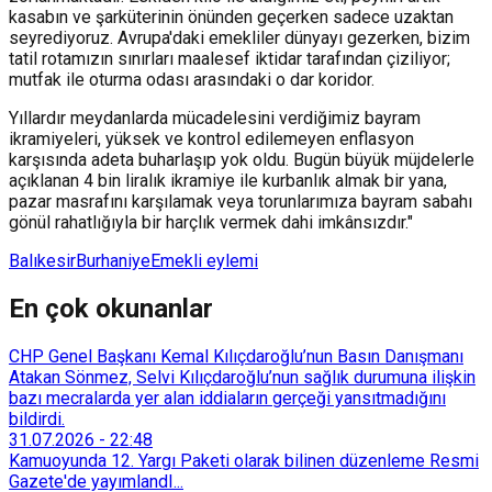
kasabın ve şarküterinin önünden geçerken sadece uzaktan
seyrediyoruz. Avrupa'daki emekliler dünyayı gezerken, bizim
tatil rotamızın sınırları maalesef iktidar tarafından çiziliyor;
mutfak ile oturma odası arasındaki o dar koridor.
Yıllardır meydanlarda mücadelesini verdiğimiz bayram
ikramiyeleri, yüksek ve kontrol edilemeyen enflasyon
karşısında adeta buharlaşıp yok oldu. Bugün büyük müjdelerle
açıklanan 4 bin liralık ikramiye ile kurbanlık almak bir yana,
pazar masrafını karşılamak veya torunlarımıza bayram sabahı
gönül rahatlığıyla bir harçlık vermek dahi imkânsızdır."
Balıkesir
Burhaniye
Emekli eylemi
En çok okunanlar
CHP Genel Başkanı Kemal Kılıçdaroğlu’nun Basın Danışmanı
Atakan Sönmez, Selvi Kılıçdaroğlu’nun sağlık durumuna ilişkin
bazı mecralarda yer alan iddiaların gerçeği yansıtmadığını
bildirdi.
31.07.2026
-
22:48
Kamuoyunda 12. Yargı Paketi olarak bilinen düzenleme Resmi
Gazete'de yayımlandI...