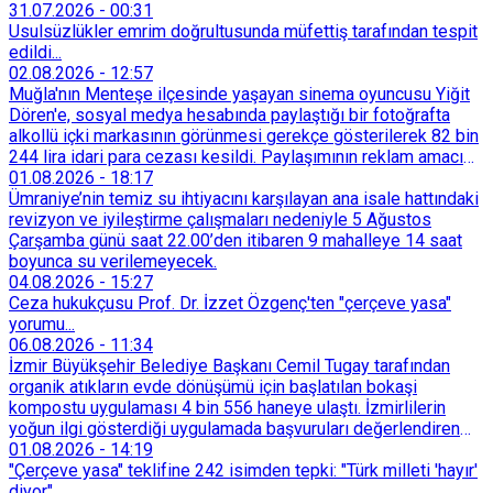
31.07.2026
-
00:31
Usulsüzlükler emrim doğrultusunda müfettiş tarafından tespit
edildi...
02.08.2026
-
12:57
Muğla'nın Menteşe ilçesinde yaşayan sinema oyuncusu Yiğit
Dören'e, sosyal medya hesabında paylaştığı bir fotoğrafta
alkollü içki markasının görünmesi gerekçe gösterilerek 82 bin
244 lira idari para cezası kesildi. Paylaşımının reklam amacı
taşımadığını savunan Dören, cezanın iptali için yargıya
01.08.2026
-
18:17
başvurdu.
Ümraniye’nin temiz su ihtiyacını karşılayan ana isale hattındaki
revizyon ve iyileştirme çalışmaları nedeniyle 5 Ağustos
Çarşamba günü saat 22.00’den itibaren 9 mahalleye 14 saat
boyunca su verilemeyecek.
04.08.2026
-
15:27
Ceza hukukçusu Prof. Dr. İzzet Özgenç'ten "çerçeve yasa"
yorumu...
06.08.2026
-
11:34
İzmir Büyükşehir Belediye Başkanı Cemil Tugay tarafından
organik atıkların evde dönüşümü için başlatılan bokaşi
kompostu uygulaması 4 bin 556 haneye ulaştı. İzmirlilerin
yoğun ilgi gösterdiği uygulamada başvuruları değerlendiren
Tarımsal Hizmetler Dairesi Başkanlığı, farklı ilçelerde toplam
01.08.2026
-
14:19
128 bokaşi kompost eğitimi düzenleyerek İzmirlileri
"Çerçeve yasa" teklifine 242 isimden tepki: "Türk milleti 'hayır'
sürdürülebilir atık yönetimi sistemine dahil etti.
diyor"