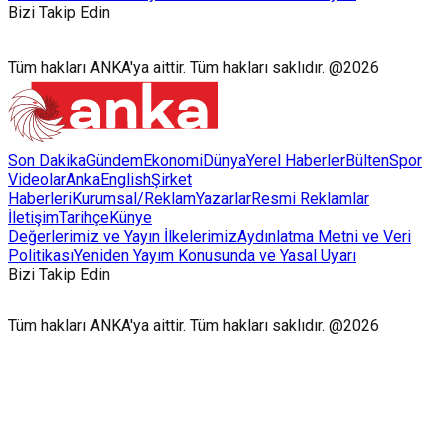
Bizi Takip Edin
Tüm hakları ANKA'ya aittir. Tüm hakları saklıdır. @2026
Son Dakika
Gündem
Ekonomi
Dünya
Yerel Haberler
Bülten
Spor
Videolar
AnkaEnglish
Şirket
Haberleri
Kurumsal/Reklam
Yazarlar
Resmi Reklamlar
İletişim
Tarihçe
Künye
Değerlerimiz ve Yayın İlkelerimiz
Aydınlatma Metni ve Veri
Politikası
Yeniden Yayım Konusunda ve Yasal Uyarı
Bizi Takip Edin
Tüm hakları ANKA'ya aittir. Tüm hakları saklıdır. @2026