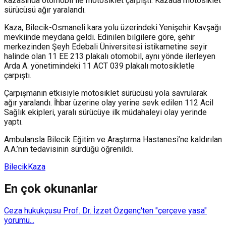
kazasında otomobil ile motosiklet çarpıştı. Kazada motosiklet
sürücüsü ağır yaralandı.
Kaza, Bilecik-Osmaneli kara yolu üzerindeki Yenişehir Kavşağı
mevkiinde meydana geldi. Edinilen bilgilere göre, şehir
merkezinden Şeyh Edebali Üniversitesi istikametine seyir
halinde olan 11 EE 213 plakalı otomobil, aynı yönde ilerleyen
Arda A. yönetimindeki 11 ACT 039 plakalı motosikletle
çarpıştı.
Çarpışmanın etkisiyle motosiklet sürücüsü yola savrularak
ağır yaralandı. İhbar üzerine olay yerine sevk edilen 112 Acil
Sağlık ekipleri, yaralı sürücüye ilk müdahaleyi olay yerinde
yaptı.
Ambulansla Bilecik Eğitim ve Araştırma Hastanesi’ne kaldırılan
A.A.’nın tedavisinin sürdüğü öğrenildi.
Bilecik
Kaza
En çok okunanlar
Ceza hukukçusu Prof. Dr. İzzet Özgenç'ten "çerçeve yasa"
yorumu...