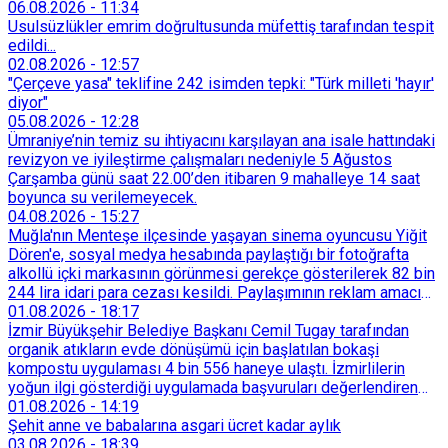
06.08.2026
-
11:34
Usulsüzlükler emrim doğrultusunda müfettiş tarafından tespit
edildi...
02.08.2026
-
12:57
"Çerçeve yasa" teklifine 242 isimden tepki: "Türk milleti 'hayır'
diyor"
05.08.2026
-
12:28
Ümraniye’nin temiz su ihtiyacını karşılayan ana isale hattındaki
revizyon ve iyileştirme çalışmaları nedeniyle 5 Ağustos
Çarşamba günü saat 22.00’den itibaren 9 mahalleye 14 saat
boyunca su verilemeyecek.
04.08.2026
-
15:27
Muğla'nın Menteşe ilçesinde yaşayan sinema oyuncusu Yiğit
Dören'e, sosyal medya hesabında paylaştığı bir fotoğrafta
alkollü içki markasının görünmesi gerekçe gösterilerek 82 bin
244 lira idari para cezası kesildi. Paylaşımının reklam amacı
taşımadığını savunan Dören, cezanın iptali için yargıya
01.08.2026
-
18:17
başvurdu.
İzmir Büyükşehir Belediye Başkanı Cemil Tugay tarafından
organik atıkların evde dönüşümü için başlatılan bokaşi
kompostu uygulaması 4 bin 556 haneye ulaştı. İzmirlilerin
yoğun ilgi gösterdiği uygulamada başvuruları değerlendiren
Tarımsal Hizmetler Dairesi Başkanlığı, farklı ilçelerde toplam
01.08.2026
-
14:19
128 bokaşi kompost eğitimi düzenleyerek İzmirlileri
Şehit anne ve babalarına asgari ücret kadar aylık
sürdürülebilir atık yönetimi sistemine dahil etti.
03.08.2026
-
18:39