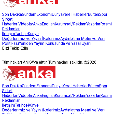
Son Dakika
Gündem
Ekonomi
Dünya
Yerel Haberler
Bülten
Spor
Şirket
Haberleri
Videolar
AnkaEnglish
Kurumsal/Reklam
Yazarlar
Resmi
Reklamlar
İletişim
Tarihçe
Künye
Değerlerimiz ve Yayın İlkelerimiz
Aydınlatma Metni ve Veri
Politikası
Yeniden Yayım Konusunda ve Yasal Uyarı
Bizi Takip Edin
Tüm hakları ANKA'ya aittir. Tüm hakları saklıdır. @2026
Son Dakika
Gündem
Ekonomi
Dünya
Yerel Haberler
Bülten
Spor
Şirket
Haberleri
Videolar
AnkaEnglish
Kurumsal/Reklam
Yazarlar
Resmi
Reklamlar
İletişim
Tarihçe
Künye
Değerlerimiz ve Yayın İlkelerimiz
Aydınlatma Metni ve Veri