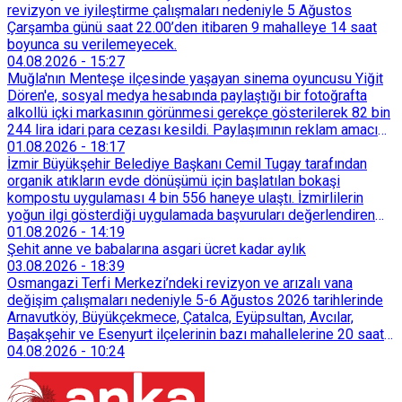
revizyon ve iyileştirme çalışmaları nedeniyle 5 Ağustos
Çarşamba günü saat 22.00’den itibaren 9 mahalleye 14 saat
boyunca su verilemeyecek.
04.08.2026
-
15:27
Muğla'nın Menteşe ilçesinde yaşayan sinema oyuncusu Yiğit
Dören'e, sosyal medya hesabında paylaştığı bir fotoğrafta
alkollü içki markasının görünmesi gerekçe gösterilerek 82 bin
244 lira idari para cezası kesildi. Paylaşımının reklam amacı
taşımadığını savunan Dören, cezanın iptali için yargıya
01.08.2026
-
18:17
başvurdu.
İzmir Büyükşehir Belediye Başkanı Cemil Tugay tarafından
organik atıkların evde dönüşümü için başlatılan bokaşi
kompostu uygulaması 4 bin 556 haneye ulaştı. İzmirlilerin
yoğun ilgi gösterdiği uygulamada başvuruları değerlendiren
Tarımsal Hizmetler Dairesi Başkanlığı, farklı ilçelerde toplam
01.08.2026
-
14:19
128 bokaşi kompost eğitimi düzenleyerek İzmirlileri
Şehit anne ve babalarına asgari ücret kadar aylık
sürdürülebilir atık yönetimi sistemine dahil etti.
03.08.2026
-
18:39
Osmangazi Terfi Merkezi’ndeki revizyon ve arızalı vana
değişim çalışmaları nedeniyle 5-6 Ağustos 2026 tarihlerinde
Arnavutköy, Büyükçekmece, Çatalca, Eyüpsultan, Avcılar,
Başakşehir ve Esenyurt ilçelerinin bazı mahallelerine 20 saat
süreyle su verilemeyecek.
04.08.2026
-
10:24