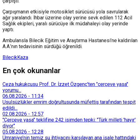
çarpıştı.
Çarpışmanın etkisiyle motosiklet sürücüsü yola savrularak
ağır yaralandı. İhbar üzerine olay yerine sevk edilen 112 Acil
Sağlık ekipleri, yaralı sürücüye ilk müdahaleyi olay yerinde
yaptı.
Ambulansla Bilecik Eğitim ve Araştırma Hastanesi’ne kaldırılan
A.A.’nın tedavisinin sürdüğü öğrenildi.
Bilecik
Kaza
En çok okunanlar
Ceza hukukçusu Prof. Dr. İzzet Özgenç'ten "çerçeve yasa"
yorumu...
06.08.2026
-
11:34
Usulsüzlükler emrim doğrultusunda müfettiş tarafından tespit
edildi...
02.08.2026
-
12:57
"Çerçeve yasa" teklifine 242 isimden tepki: "Türk milleti 'hayır'
diyor"
05.08.2026
-
12:28
Ümraniye’nin temiz su ihtiyacını karşılayan ana isale hattındaki