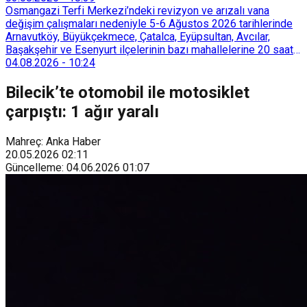
Osmangazi Terfi Merkezi’ndeki revizyon ve arızalı vana
değişim çalışmaları nedeniyle 5-6 Ağustos 2026 tarihlerinde
Arnavutköy, Büyükçekmece, Çatalca, Eyüpsultan, Avcılar,
Başakşehir ve Esenyurt ilçelerinin bazı mahallelerine 20 saat
süreyle su verilemeyecek.
04.08.2026
-
10:24
Bilecik’te otomobil ile motosiklet
çarpıştı: 1 ağır yaralı
Mahreç: Anka Haber
20.05.2026
02:11
Güncelleme
:
04.06.2026
01:07