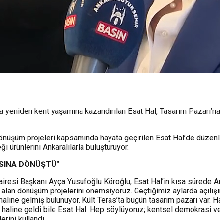
yeniden kent yaşamına kazandırılan Esat Hal, Tasarım Pazarı’na ev
önüşüm projeleri kapsamında hayata geçirilen Esat Hal’de düzenlen
i ürünlerini Ankaralılarla buluşturuyor.
ASINA DÖNÜŞTÜ"
iresi Başkanı Ayça Yusufoğlu Köroğlu, Esat Hal’in kısa sürede Ank
 alan dönüşüm projelerini önemsiyoruz. Geçtiğimiz aylarda açılışı
 haline gelmiş bulunuyor. Kült Teras’ta bugün tasarım pazarı var
haline geldi bile Esat Hal. Hep söylüyoruz; kentsel demokrasi ve 
rini kullandı.