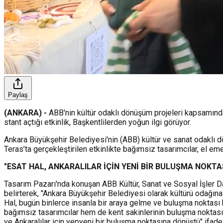
Paylaş
(ANKARA) -
ABB'nin kültür odaklı dönüşüm projeleri kapsamında 
stant açtığı etkinlik, Başkentlilerden yoğun ilgi görüyor.
Ankara Büyükşehir Belediyesi'nin (ABB) kültür ve sanat odaklı d
Teras’ta gerçekleştirilen etkinlikte bağımsız tasarımcılar, el emeğ
"ESAT HAL, ANKARALILAR İÇİN YENİ BİR BULUŞMA NOKT
Tasarım Pazarı'nda konuşan ABB Kültür, Sanat ve Sosyal İşler Da
belirterek, "Ankara Büyükşehir Belediyesi olarak kültürü odağına
Hal, bugün binlerce insanla bir araya gelme ve buluşma noktası
bağımsız tasarımcılar hem de kent sakinlerinin buluşma noktası 
ve Ankaralılar için yepyeni bir buluşma noktasına dönüştü" ifadele