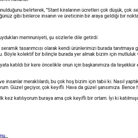
sunulduğunu belirterek, "Stant kiralarının ücretleri çok düşük, çok 
ğünüz gibi binlerce insanın ve üreticinin bir araya geldiği bir nokt
uydukları memnuniyeti, şu sözlerle dile getirdi:
seramik tasarımcısı olarak kendi ürünlerimizi burada tanıtmaya gel
. Böyle kolektif bir bilinçle burada yer almak bizim için mutluluk v
yata katıldı bir kere öncelikle onun için başkanımıza da teşekkü
nsanlar meraklılardı, bu çok hoş bizim için tabii ki. Nasıl yaptı
orum. Güzel geçiyor, çok keyifli. Hava da güzel şansımıza. Bence h
k kez katılıyorum buraya ama çok keyifli bir ortam. İyi ki katılmı
u...