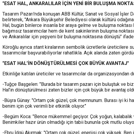
"ESAT HAL, ANKARALILAR İÇİN YENİ BİR BULUŞMA NOKT
Tasarım Pazarı'nda konuşan ABB Kültür, Sanat ve Sosyal İşler Da
belirterek, "Ankara Büyükşehir Belediyesi olarak kültürü odağına
Hal, bugün binlerce insanla bir araya gelme ve buluşma noktası
bağımsız tasarımcılar hem de kent sakinlerinin buluşma noktası 
ve Ankaralılar için yepyeni bir buluşma noktasına dönüştü" ifadele
Köroğlu ayrıca stant kiralarının sembolik ücretlerle üreticilere 
tasarımcılar başvurabiliyorlar rahatlıkla. Açık alanda zaten gördü
"ESAT HAL’İN DÖNÜŞTÜRÜLMESİ ÇOK BÜYÜK AVANTAJ"
Etkinliğe katılan üreticiler ve tasarımcılar da organizasyondan d
-Tuğçe Başgelen: "Burada bir tasarım pazarı için buluştuk ve biz 
Hal’in dönüştürülmesi zaten bizler için çok büyük bir avantaj oldu
-Büşra Günay: "Ortam çok güzel, çok memnunum. Burası iyi ki ha
benim için çok verimli bir etkinlik oluyor."
-Begüm Koca: "Bence mükemmel geçiyor. Çok yoğun, kalabalık ve i
Benimkiler hazır ürün olmadığı için tabii bununla çok mutlu oluy
-Ebru İdgü Akırmak: "Ortam çok güzel, enerjisi çok yüksek. Ben il