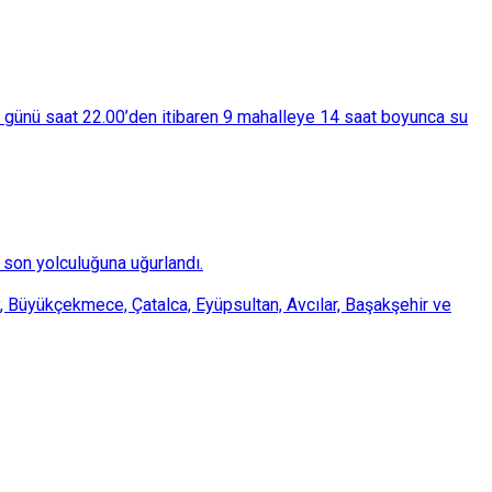
ba günü saat 22.00’den itibaren 9 mahalleye 14 saat boyunca su
son yolculuğuna uğurlandı.
, Büyükçekmece, Çatalca, Eyüpsultan, Avcılar, Başakşehir ve