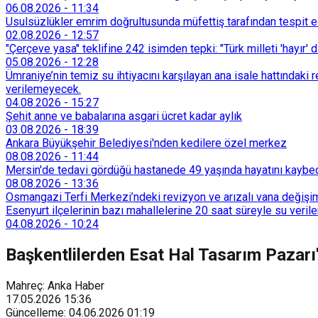
06.08.2026
-
11:34
Usulsüzlükler emrim doğrultusunda müfettiş tarafından tespit edi
02.08.2026
-
12:57
"Çerçeve yasa" teklifine 242 isimden tepki: "Türk milleti 'hayır' d
05.08.2026
-
12:28
Ümraniye’nin temiz su ihtiyacını karşılayan ana isale hattındak
verilemeyecek.
04.08.2026
-
15:27
Şehit anne ve babalarına asgari ücret kadar aylık
03.08.2026
-
18:39
Ankara Büyükşehir Belediyesi'nden kedilere özel merkez
08.08.2026
-
11:44
Mersin'de tedavi gördüğü hastanede 49 yaşında hayatını kaybe
08.08.2026
-
13:36
Osmangazi Terfi Merkezi’ndeki revizyon ve arızalı vana değişim
Esenyurt ilçelerinin bazı mahallelerine 20 saat süreyle su veri
04.08.2026
-
10:24
Başkentlilerden Esat Hal Tasarım Pazarı'
Mahreç: Anka Haber
17.05.2026
15:36
Güncelleme
:
04.06.2026
01:19