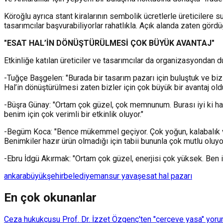
Köroğlu ayrıca stant kiralarının sembolik ücretlerle üreticilere 
tasarımcılar başvurabiliyorlar rahatlıkla. Açık alanda zaten gördü
"ESAT HAL’İN DÖNÜŞTÜRÜLMESİ ÇOK BÜYÜK AVANTAJ"
Etkinliğe katılan üreticiler ve tasarımcılar da organizasyondan d
-Tuğçe Başgelen: "Burada bir tasarım pazarı için buluştuk ve biz 
Hal’in dönüştürülmesi zaten bizler için çok büyük bir avantaj oldu
-Büşra Günay: "Ortam çok güzel, çok memnunum. Burası iyi ki ha
benim için çok verimli bir etkinlik oluyor."
-Begüm Koca: "Bence mükemmel geçiyor. Çok yoğun, kalabalık ve i
Benimkiler hazır ürün olmadığı için tabii bununla çok mutlu oluy
-Ebru İdgü Akırmak: "Ortam çok güzel, enerjisi çok yüksek. Ben il
ankara
büyükşehir
belediye
mansur yavaş
esat hal pazarı
En çok okunanlar
Ceza hukukçusu Prof. Dr. İzzet Özgenç'ten "çerçeve yasa" yorum