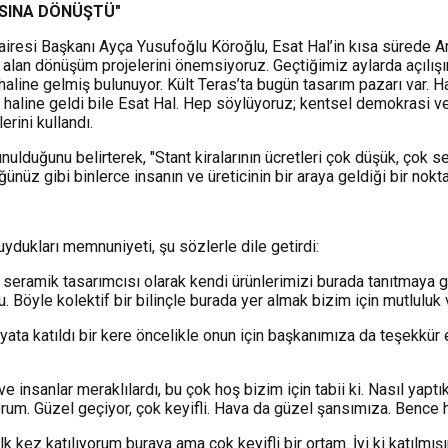
ASINA DÖNÜŞTÜ"
iresi Başkanı Ayça Yusufoğlu Köroğlu, Esat Hal’in kısa sürede Ank
 alan dönüşüm projelerini önemsiyoruz. Geçtiğimiz aylarda açılışı
 haline gelmiş bulunuyor. Kült Teras’ta bugün tasarım pazarı var
haline geldi bile Esat Hal. Hep söylüyoruz; kentsel demokrasi ve 
rini kullandı.
sunulduğunu belirterek, "Stant kiralarının ücretleri çok düşük, çok 
ğünüz gibi binlerce insanın ve üreticinin bir araya geldiği bir nokt
uydukları memnuniyeti, şu sözlerle dile getirdi:
seramik tasarımcısı olarak kendi ürünlerimizi burada tanıtmaya gel
. Böyle kolektif bir bilinçle burada yer almak bizim için mutluluk v
yata katıldı bir kere öncelikle onun için başkanımıza da teşekkü
nsanlar meraklılardı, bu çok hoş bizim için tabii ki. Nasıl yaptı
orum. Güzel geçiyor, çok keyifli. Hava da güzel şansımıza. Bence h
k kez katılıyorum buraya ama çok keyifli bir ortam. İyi ki katılmı