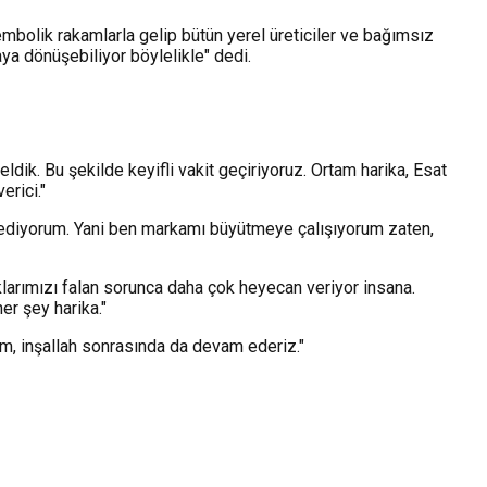
sembolik rakamlarla gelip bütün yerel üreticiler ve bağımsız
aya dönüşebiliyor böylelikle" dedi.
dik. Bu şekilde keyifli vakit geçiriyoruz. Ortam harika, Esat
erici."
r ediyorum. Yani ben markamı büyütmeye çalışıyorum zaten,
klarımızı falan sorunca daha çok heyecan veriyor insana.
er şey harika."
şım, inşallah sonrasında da devam ederiz."