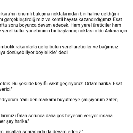
ara’nın önemli buluşma noktalarından biri haline geldiğini
nı gerçekleştirdiğimiz ve kentli hayata kazandırdığımız Esat
. Hafta sonu boyunca devam edecek. Hem yerel üreticiler hem
yerel kültür yönetiminin bir başlangıç noktası oldu Ankara için
sembolik rakamlarla gelip bütün yerel üreticiler ve bağımsız
aya dönüşebiliyor böylelikle" dedi.
dik. Bu şekilde keyifli vakit geçiriyoruz. Ortam harika, Esat
erici."
r ediyorum. Yani ben markamı büyütmeye çalışıyorum zaten,
klarımızı falan sorunca daha çok heyecan veriyor insana.
er şey harika."
şım, inşallah sonrasında da devam ederiz."