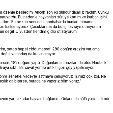
ı özenle besledim. Ancak son iki gündür dışarı bıraktım. Çünkü
 tutuyordu. Bu nedenle hayvanları sürüye kattım ve kurban işini
ye kattım. Bu sezon sonunda, sonbaharda bunları tamamen
ndan kalkamıyoruz. Çocuklarıma da bu işi tavsiye etmiyorum.
ün değil. O yüzden kendim gidip otlatıyorum.
biçim, patos hepsi ciddi masraf. 280 dönüm arazim var ama
 değil, vatandaş da kullanamıyor.
ancak 18’i doğum yaptı. Doğanlardan bazıları da öldü.Hastalık
raya çıktı. Bir çuval yemle artık hiçbir şey yapılamıyor.
sonra senetle, vadeyle satmaya çalışıyoruz. İşimiz çok zor. Ne
ılık da biterse, burada ne yaparız bilmiyoruz.”
nenin yarısı kadar hayvan bağladım. Onların da hâlâ yarısı elimde