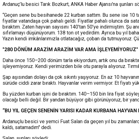
Ardanuç’lu besici Tarık Bozkurt, ANKA Haber Ajansı'na şunları sö
“Geçen sene bu besihanede 22 kurban sattım. Bu sene ise 10 tane
fiyatlar vatandaşa çok pahalı geldi. Fiyatlar pahalı olunca da s
bıraktım. Zaten hayvan sayısını 140’tan 50’ye indirmiştim. Şu a
sıfırlamayı düşünüyorum. 138 ton ot yedirdim. Ayrıca bu yıl bah
Yazın kendi imkânlarımızla otlatacağız, çoban da tutmuyoruz. Ç
"280 DÖNÜM ARAZİM ARAZİM VAR AMA İŞLEYEMİYORUZ"
Daha önce 150–200 dönüm tarla ekiyordum, artık onu da bıraktım
işleyemiyoruz. Kendi yerimizden bile otu parayla alıyoruz. Tırmı
Şap aşısından dolayı da çok sıkıntı yaşıyoruz. En az 10 hayvan
sürüde ciddi zarar bıraktı. Hayvanlar verim vermiyor. Et fiyatı yü
Bu yüzden kurban işini de bıraktım. 140–150 bin lira fiyat söyl
olacağı belli değil. Bir yandan büyüyor gibi görünüyoruz, bir ya
“
B
U
YI
L
G
EÇEN
S
ENEN
İ
N
Y
AR
I
S
I
K
ADAR
KURBANA
H
AYVAN
Ardanuçlu besici ve yemci Fuat Salan da geçen yıl bu zamanlarda 
kaldı, satamadım" dedi.
Salan, şunları söyledi: