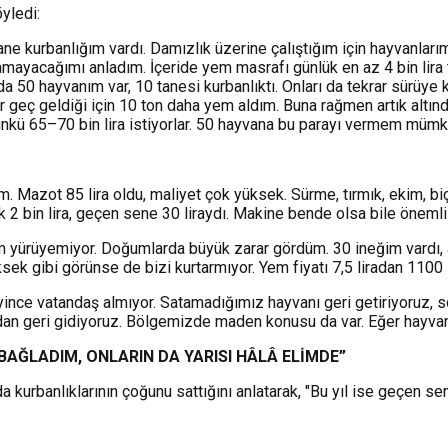
yledi:
 kurbanlığım vardı. Damızlık üzerine çalıştığım için hayvanlarım
atamayacağımı anladım. İçeride yem masrafı günlük en az 4 bin lira
nda 50 hayvanım var, 10 tanesi kurbanlıktı. Onları da tekrar sürü
ar geç geldiği için 10 ton daha yem aldım. Buna rağmen artık altı
ünkü 65–70 bin lira istiyorlar. 50 hayvana bu parayı vermem mümk
. Mazot 85 lira oldu, maliyet çok yüksek. Sürme, tırmık, ekim, 
k 2 bin lira, geçen sene 30 liraydı. Makine bende olsa bile önemli
ım yürüyemiyor. Doğumlarda büyük zarar gördüm. 30 ineğim vardı, 
ksek gibi görünse de bizi kurtarmıyor. Yem fiyatı 7,5 liradan 1100 li
eyince vatandaş almıyor. Satamadığımız hayvanı geri getiriyoruz, 
ndan geri gidiyoruz. Bölgemizde maden konusu da var. Eğer hayvanc
B
AĞLAD
I
M,
O
NLAR
I
N DA
Y
AR
I
S
I
H
ÂLÂ
E
L
İ
MDE”
kurbanlıklarının çoğunu sattığını anlatarak, "Bu yıl ise geçen se