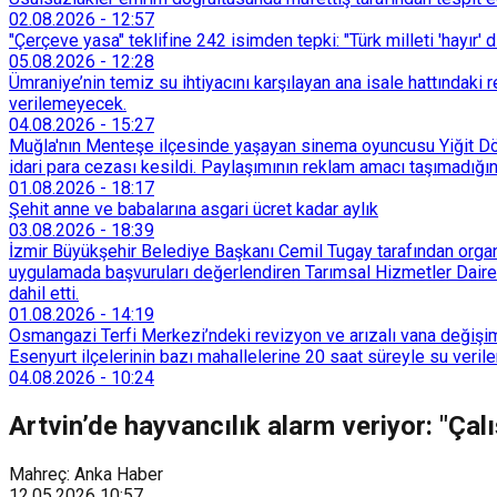
02.08.2026
-
12:57
"Çerçeve yasa" teklifine 242 isimden tepki: "Türk milleti 'hayır' d
05.08.2026
-
12:28
Ümraniye’nin temiz su ihtiyacını karşılayan ana isale hattındak
verilemeyecek.
04.08.2026
-
15:27
Muğla'nın Menteşe ilçesinde yaşayan sinema oyuncusu Yiğit Döre
idari para cezası kesildi. Paylaşımının reklam amacı taşımadığın
01.08.2026
-
18:17
Şehit anne ve babalarına asgari ücret kadar aylık
03.08.2026
-
18:39
İzmir Büyükşehir Belediye Başkanı Cemil Tugay tarafından organi
uygulamada başvuruları değerlendiren Tarımsal Hizmetler Dairesi
dahil etti.
01.08.2026
-
14:19
Osmangazi Terfi Merkezi’ndeki revizyon ve arızalı vana değişim
Esenyurt ilçelerinin bazı mahallelerine 20 saat süreyle su veri
04.08.2026
-
10:24
Artvin’de hayvancılık alarm veriyor: "Çal
Mahreç: Anka Haber
12.05.2026
10:57