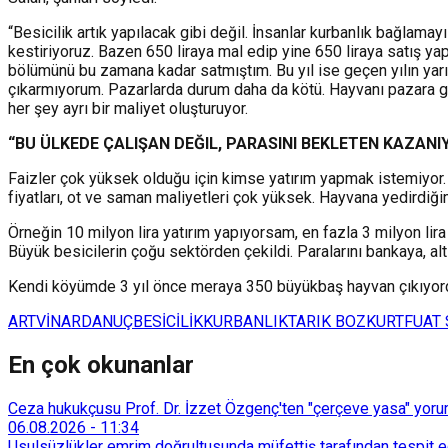
“Besicilik artık yapılacak gibi değil. İnsanlar kurbanlık bağlama
kestiriyoruz. Bazen 650 liraya mal edip yine 650 liraya satış yap
bölümünü bu zamana kadar satmıştım. Bu yıl ise geçen yılın yarı
çıkarmıyorum. Pazarlarda durum daha da kötü. Hayvanı pazara gö
her şey ayrı bir maliyet oluşturuyor.
“BU
ÜLKEDE ÇAL
I
ŞAN DEĞIL, PARAS
I
N
I
BEKLETEN KAZAN
I
Faizler çok yüksek olduğu için kimse yatırım yapmak istemiyo
fiyatları, ot ve saman maliyetleri çok yüksek. Hayvana yedirdiği
Örneğin 10 milyon lira yatırım yapıyorsam, en fazla 3 milyon lir
Büyük besicilerin çoğu sektörden çekildi. Paralarını bankaya, alt
Kendi köyümde 3 yıl önce meraya 350 büyükbaş hayvan çıkıyordu.
ARTVİN
ARDANUÇ
BESİCİLİK
KURBANLIK
TARIK BOZKURT
FUAT
En çok okunanlar
Ceza hukukçusu Prof. Dr. İzzet Özgenç'ten "çerçeve yasa" yorum
06.08.2026
-
11:34
Usulsüzlükler emrim doğrultusunda müfettiş tarafından tespit edi