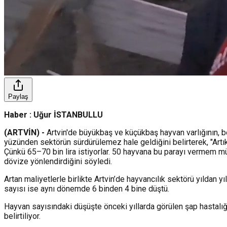
Paylaş
Haber : Uğur İSTANBULLU
(ARTVİN) -
Artvin'de büyükbaş ve küçükbaş hayvan varlığının, besi
yüzünden sektörün sürdürülemez hale geldiğini belirterek, "Artı
Çünkü 65–70 bin lira istiyorlar. 50 hayvana bu parayı vermem müm
dövize yönlendirdiğini söyledi.
Artan maliyetlerle birlikte Artvin’de hayvancılık sektörü yıldan 
sayısı ise aynı dönemde 6 binden 4 bine düştü.
Hayvan sayısındaki düşüşte önceki yıllarda görülen şap hastalığ
belirtiliyor.