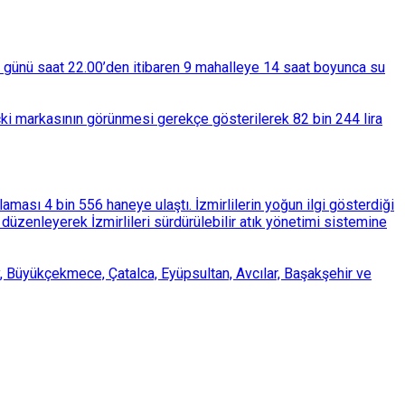
ba günü saat 22.00’den itibaren 9 mahalleye 14 saat boyunca su
çki markasının görünmesi gerekçe gösterilerek 82 bin 244 lira
ası 4 bin 556 haneye ulaştı. İzmirlilerin yoğun ilgi gösterdiği
üzenleyerek İzmirlileri sürdürülebilir atık yönetimi sistemine
, Büyükçekmece, Çatalca, Eyüpsultan, Avcılar, Başakşehir ve