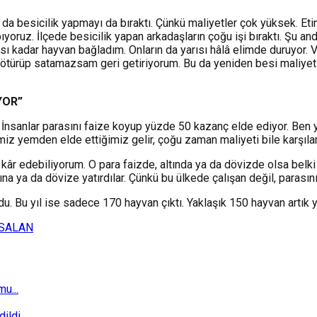
yı da besicilik yapmayı da bıraktı. Çünkü maliyetler çok yüksek. Eti
ıyoruz. İlçede besicilik yapan arkadaşların çoğu işi bıraktı. Şu a
sı kadar hayvan bağladım. Onların da yarısı hâlâ elimde duruyor. 
türüp satamazsam geri getiriyorum. Bu da yeniden besi maliyeti de
YOR
”
r. İnsanlar parasını faize koyup yüzde 50 kazanç elde ediyor. 
miz yemden elde ettiğimiz gelir, çoğu zaman maliyeti bile karşıla
a kâr edebiliyorum. O para faizde, altında ya da dövizde olsa belk
ına ya da dövize yatırdılar. Çünkü bu ülkede çalışan değil, parası
 Bu yıl ise sadece 170 hayvan çıktı. Yaklaşık 150 hayvan artık y
 SALAN
u...
ldi...