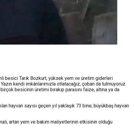
vinli besici Tarık Bozkurt, yüksek yem ve üretim giderleri
 Yazın kendi imkânlarımızla otlatacağız, çoban da tutmuyoruz.
rçok besicinin üretimi bırakıp parasını faize, altına ya da
n olan hayvan sayısı geçen yıl yaklaşık 73 bine; büyükbaş hayvan
ali, artan yem ve bakım maliyetlerinin etkisinin olduğu