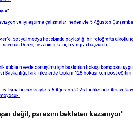
iyor"
i revizyon ve iyileştirme çalışmaları nedeniyle 5 Ağustos Çarşam
n'e, sosyal medya hesabında paylaştığı bir fotoğrafta alkollü i
ı savunan Dören, cezanın iptali için yargıya başvurdu.
k atıkların evde dönüşümü için başlatılan bokaşi kompostu uygulam
 Başkanlığı, farklı ilçelerde toplam 128 bokaşi kompost eğitimi d
 çalışmaları nedeniyle 5-6 Ağustos 2026 tarihlerinde Arnavutköy
lemeyecek.
ışan değil, parasını bekleten kazanıyor"