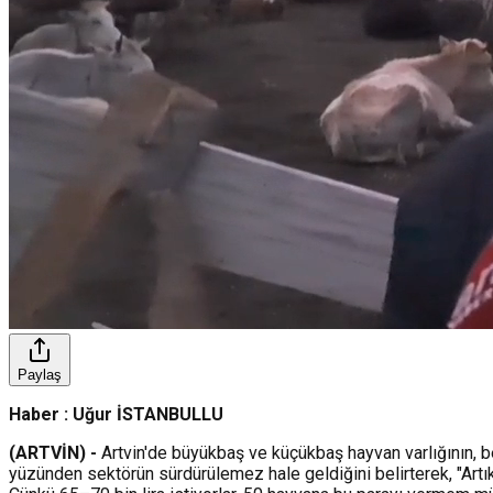
Paylaş
Haber : Uğur İSTANBULLU
(ARTVİN) -
Artvin'de büyükbaş ve küçükbaş hayvan varlığının, besi
yüzünden sektörün sürdürülemez hale geldiğini belirterek, "Artı