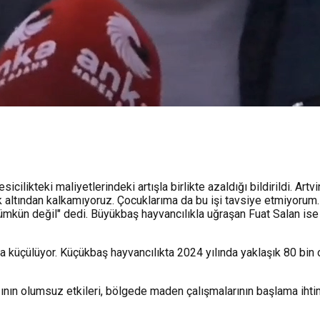
cilikteki maliyetlerindeki artışla birlikte azaldığı bildirildi. Art
k altından kalkamıyoruz. Çocuklarıma da bu işi tavsiye etmiyorum.
kün değil" dedi. Büyükbaş hayvancılıkla uğraşan Fuat Salan ise bi
yıla küçülüyor. Küçükbaş hayvancılıkta 2024 yılında yaklaşık 80 bi
ının olumsuz etkileri, bölgede maden çalışmalarının başlama ihtim