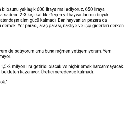
n kilosunu yaklaşık 600 liraya mal ediyoruz, 650 liraya
nda sadece 2-3 kişi kaldık. Geçen yıl hayvanlarımın büyük
Vatandaşın alım gücü kalmadı. Ben hayvanları pazara da
mek. Yer parası, araç parası, nakliye ve işçi giderleri derken
Ben yem de satıyorum ama buna rağmen yetişemiyorum. Yem
mıyor.
i 1,5-2 milyon lira getirisi olacak ve hiçbir emek harcanmayacak.
nı bekleten kazanıyor. Üretici neredeyse kalmadı.
ok.”