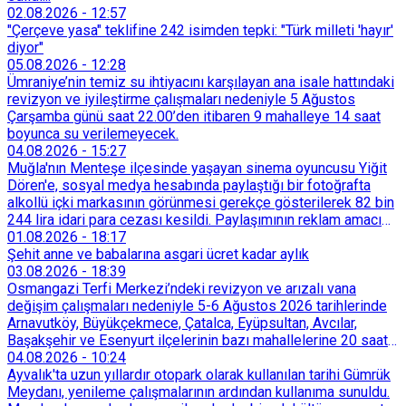
02.08.2026
-
12:57
"Çerçeve yasa" teklifine 242 isimden tepki: "Türk milleti 'hayır'
diyor"
05.08.2026
-
12:28
Ümraniye’nin temiz su ihtiyacını karşılayan ana isale hattındaki
revizyon ve iyileştirme çalışmaları nedeniyle 5 Ağustos
Çarşamba günü saat 22.00’den itibaren 9 mahalleye 14 saat
boyunca su verilemeyecek.
04.08.2026
-
15:27
Muğla'nın Menteşe ilçesinde yaşayan sinema oyuncusu Yiğit
Dören'e, sosyal medya hesabında paylaştığı bir fotoğrafta
alkollü içki markasının görünmesi gerekçe gösterilerek 82 bin
244 lira idari para cezası kesildi. Paylaşımının reklam amacı
taşımadığını savunan Dören, cezanın iptali için yargıya
01.08.2026
-
18:17
başvurdu.
Şehit anne ve babalarına asgari ücret kadar aylık
03.08.2026
-
18:39
Osmangazi Terfi Merkezi’ndeki revizyon ve arızalı vana
değişim çalışmaları nedeniyle 5-6 Ağustos 2026 tarihlerinde
Arnavutköy, Büyükçekmece, Çatalca, Eyüpsultan, Avcılar,
Başakşehir ve Esenyurt ilçelerinin bazı mahallelerine 20 saat
süreyle su verilemeyecek.
04.08.2026
-
10:24
Ayvalık'ta uzun yıllardır otopark olarak kullanılan tarihi Gümrük
Meydanı, yenileme çalışmalarının ardından kullanıma sunuldu.