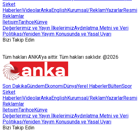
Şirket
Haberleri
Videolar
AnkaEnglish
Kurumsal/Reklam
Yazarlar
Resmi
Reklamlar
İletişim
Tarihçe
Künye
Değerlerimiz ve Yayın İlkelerimiz
Aydınlatma Metni ve Veri
Politikası
Yeniden Yayım Konusunda ve Yasal Uyarı
Bizi Takip Edin
Tüm hakları ANKA'ya aittir. Tüm hakları saklıdır. @2026
Son Dakika
Gündem
Ekonomi
Dünya
Yerel Haberler
Bülten
Spor
Şirket
Haberleri
Videolar
AnkaEnglish
Kurumsal/Reklam
Yazarlar
Resmi
Reklamlar
İletişim
Tarihçe
Künye
Değerlerimiz ve Yayın İlkelerimiz
Aydınlatma Metni ve Veri
Politikası
Yeniden Yayım Konusunda ve Yasal Uyarı
Bizi Takip Edin