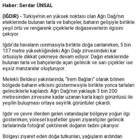
Haber: Serdar ÜNSAL
(IĞDIR) -
Türkiye’nin en yüksek noktası olan Ağrı Dağı’nın
eteklerinde bulunan tarla ve bahçeler, baharın gelişiyle birlikte
yeşil örtü ve rengarenk çiçeklerle doğaseverlerin ilgisini
çekiyor.
Iğdır’da havaların ısınmasıyla birlikte doğa canlanırken, 5 bin
137 metre yüksekliğindeki Ağrı Dağı zirvesindeki kar
örtüsüyle dikkat çekmeye devam ediyor. Dağın eteklerinde
bulunan tarla ve bahçelerde açan gelincik ve sarı çiçekler ise
eşsiz manzaralar oluşturuyor.
Melekli Beldesi yakınlarında, “İrem Bağları” olarak bilinen
bölgede baharın etkisini göstermesiyle birlikte yonca tarlaları
gelinciklerle kaplandı. Ağrı Dağı’nın yaklaşık 3 bin 200
metresinden zirvesine kadar uzanan karla kaplı görüntüsü ile
yeşilin buluşması ortaya seyirlik görüntüler çıkardı.
Iğdır ve çevre illerden gelen vatandaşlar bölgeye yoğun ilgi
gösterirken, yöresel kıyafetler giyen ziyaretçiler gelincik
tarlalarında fotoğraf çektirerek doğanın tadını çıkarıyor.
Bölgeyi ziyaret eden doğa tutkunları, yağışların ardından