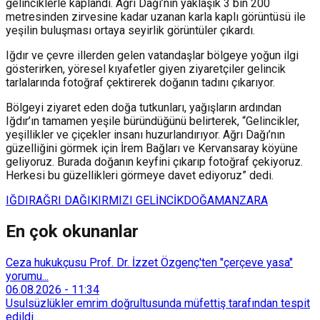
gelinciklerle kaplandı. Ağrı Dağı’nın yaklaşık 3 bin 200
metresinden zirvesine kadar uzanan karla kaplı görüntüsü ile
yeşilin buluşması ortaya seyirlik görüntüler çıkardı.
Iğdır ve çevre illerden gelen vatandaşlar bölgeye yoğun ilgi
gösterirken, yöresel kıyafetler giyen ziyaretçiler gelincik
tarlalarında fotoğraf çektirerek doğanın tadını çıkarıyor.
Bölgeyi ziyaret eden doğa tutkunları, yağışların ardından
Iğdır’ın tamamen yeşile büründüğünü belirterek, “Gelincikler,
yeşillikler ve çiçekler insanı huzurlandırıyor. Ağrı Dağı’nın
güzelliğini görmek için İrem Bağları ve Kervansaray köyüne
geliyoruz. Burada doğanın keyfini çıkarıp fotoğraf çekiyoruz.
Herkesi bu güzellikleri görmeye davet ediyoruz” dedi.
IĞDIR
AĞRI DAĞI
KIRMIZI GELİNCİK
DOĞA
MANZARA
En çok okunanlar
Ceza hukukçusu Prof. Dr. İzzet Özgenç'ten "çerçeve yasa"
yorumu...
06.08.2026
-
11:34
Usulsüzlükler emrim doğrultusunda müfettiş tarafından tespit
edildi...