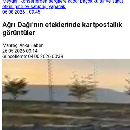
Meydan, konserlerden sergilere kadar birçok kültür ve sanat
etkinliğine ev sahipliği yapacak.
06.08.2026
-
09:45
Ağrı Dağı’nın eteklerinde kartpostallık
görüntüler
Mahreç: Anka Haber
26.05.2026
09:14
Güncelleme
:
04.06.2026
00:39