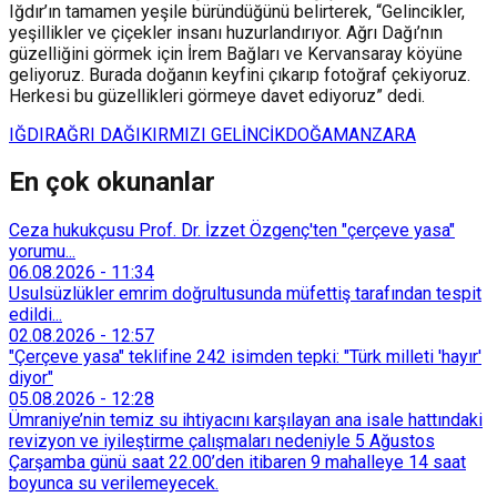
Iğdır’ın tamamen yeşile büründüğünü belirterek, “Gelincikler,
yeşillikler ve çiçekler insanı huzurlandırıyor. Ağrı Dağı’nın
güzelliğini görmek için İrem Bağları ve Kervansaray köyüne
geliyoruz. Burada doğanın keyfini çıkarıp fotoğraf çekiyoruz.
Herkesi bu güzellikleri görmeye davet ediyoruz” dedi.
IĞDIR
AĞRI DAĞI
KIRMIZI GELİNCİK
DOĞA
MANZARA
En çok okunanlar
Ceza hukukçusu Prof. Dr. İzzet Özgenç'ten "çerçeve yasa"
yorumu...
06.08.2026
-
11:34
Usulsüzlükler emrim doğrultusunda müfettiş tarafından tespit
edildi...
02.08.2026
-
12:57
"Çerçeve yasa" teklifine 242 isimden tepki: "Türk milleti 'hayır'
diyor"
05.08.2026
-
12:28
Ümraniye’nin temiz su ihtiyacını karşılayan ana isale hattındaki
revizyon ve iyileştirme çalışmaları nedeniyle 5 Ağustos
Çarşamba günü saat 22.00’den itibaren 9 mahalleye 14 saat
boyunca su verilemeyecek.