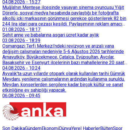
04.08.2026
-
15:27
Muğla'nın Menteşe ilçesinde yaşayan sinema oyuncusu Yiğit
Dören'e, sosyal medya hesabında paylaştığı bir fotoğrafta
alkollü içki markasının görünmesi gerekçe gösterilerek 82 bin
244 lira idari para cezası kesildi. Paylaşımının reklam amacı
taşımadığını savunan Dören, cezanın iptali için yargıya
01.08.2026
-
18:17
başvurdu.
Şehit anne ve babalarına asgari ücret kadar aylık
03.08.2026
-
18:39
Osmangazi Terfi Merkezi’ndeki revizyon ve arızalı vana
değişim çalışmaları nedeniyle 5-6 Ağustos 2026 tarihlerinde
Arnavutköy, Büyükçekmece, Çatalca, Eyüpsultan, Avcılar,
Başakşehir ve Esenyurt ilçelerinin bazı mahallelerine 20 saat
süreyle su verilemeyecek.
04.08.2026
-
10:24
Ayvalık'ta uzun yıllardır otopark olarak kullanılan tarihi Gümrük
Meydanı, yenileme çalışmalarının ardından kullanıma sunuldu.
Meydan, konserlerden sergilere kadar birçok kültür ve sanat
etkinliğine ev sahipliği yapacak.
06.08.2026
-
09:45
Son Dakika
Gündem
Ekonomi
Dünya
Yerel Haberler
Bülten
Spor