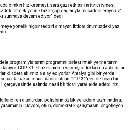
uda bırakın hız kesmeyi, sera gazı etkisini arttırıcı ivmesi
mücadele etmek yerine bize ‘çöp dağlarıyla mücadele ediyoruz’
 katkı sunmaya devam ediyor” dedi.
önlemeye yönelik hiçbir tedbiri almayan iktidar önümüzdeki yaz
ştu.
adele programıyla tarım programını birleştirmek yerine tarım
rlanıyor. COP 31'e hazırlanırken yapmış oldukları da aslında ne
ar ki adeta aklımızla alay ediyorlar. Antalya gibi bir yerde
orsunuz ki bakan olsun, iktidar olsun COP 31'den de ticari bir
çerçevesinde aslında ‘nasıl bir ticari yarar elde edebiliriz,
gilendiren alanlardan, polislerin özlük ve kıdem tazminatlara,
tık yasamanın işlevsel, etkin, demokratik çalışmasını engelleyen