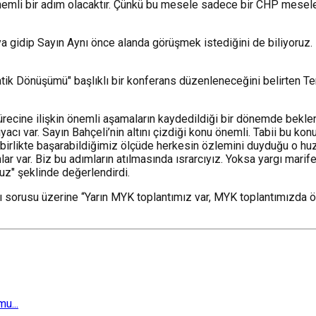
 önemli bir adım olacaktır. Çünkü bu mesele sadece bir CHP mese
'ya gidip Sayın Aynı önce alanda görüşmek istediğini de biliyoruz. 
ik Dönüşümü" başlıklı bir konferans düzenleneceğini belirten Temel
 sürecine ilişkin önemli aşamaların kaydedildiği bir dönemde bek
iyacı var. Sayın Bahçeli’nin altını çizdiği konu önemli. Tabii bu k
p birlikte başarabildiğimiz ölçüde herkesin özlemini duyduğu o h
r var. Biz bu adımların atılmasında ısrarcıyız. Yoksa yargı marife
z" şeklinde değerlendirdi.
cağı sorusu üzerine “Yarın MYK toplantımız var, MYK toplantımızd
u...