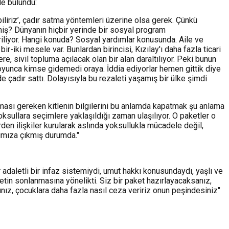
de bulundu:
liriz’,
çadır satma yöntemleri üzerine olsa gerek. Çünkü
miş? Dünyanın hiçbir yerinde bir sosyal program
ştiriliyor. Hangi konuda? Sosyal yardımlar konusunda. Aile ve
iki mesele var. Bunlardan birincisi, Kızılay'ı daha fazla ticari
e, sivil topluma açılacak olan bir alan daraltılıyor. Peki bunun
oyunca kimse gidemedi oraya. İddia ediyorlar hemen gittik diye
e çadır sattı. Dolayısıyla bu rezaleti yaşamış bir ülke şimdi
ması gereken kitlenin bilgilerini bu anlamda kapatmak şu anlama
ksullara seçimlere yaklaşıldığı zaman ulaşılıyor. O paketler o
rden ilişkiler kurularak aslında yoksullukla mücadele değil,
şımıza çıkmış durumda."
r adaletli bir infaz sistemiydi, umut hakkı konusundaydı, yaşlı ve
etin sonlanmasına yönelikti. Siz bir paket hazırlayacaksanız,
ız, çocuklara daha fazla nasıl ceza veririz onun peşindesiniz"