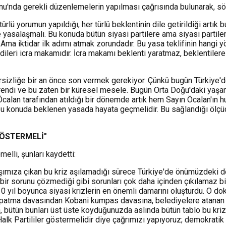
u'nda gerekli düzenlemelerin yapılması çağrısında bulunarak,
sö
rlü yorumun yapıldığı, her türlü beklentinin dile getirildiği artık
 yasalaşmalı. Bu konuda bütün siyasi partilere ama siyasi partile
l. Ama iktidar ilk adımı atmak zorundadır. Bu yasa teklifinin hang
ileri icra makamıdır. İcra makamı beklenti yaratmaz, beklentilere y
irsizliğe bir an önce son vermek gerekiyor. Çünkü bugün Türkiye'
endi ve bu zaten bir küresel mesele. Bugün Orta Doğu'daki yaşa
calan tarafından atıldığı bir dönemde artık hem Sayın Öcalan'ın
bu konuda beklenen yasada hayata geçmelidir. Bu sağlandığı ölçü
GÖSTERMELİ"
lli, şunları kaydetti:
şımıza çıkan bu kriz aşılamadığı sürece Türkiye'de önümüzdeki dö
içbir sorunu çözmediği gibi sorunları çok daha içinden çıkılamaz b
ıl boyunca siyasi krizlerin en önemli damarını oluşturdu. O dokun
apatma davasından Kobani kumpas davasına, belediyelere atanan 
 bütün bunları üst üste koyduğunuzda aslında bütün tablo bu krizl
alk Partililer göstermelidir diye çağrımızı yapıyoruz; demokratik 