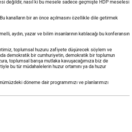
lesi değildir, nasıl ki bu mesele sadece geçmişte HDP meselesi
Bu kanalların bir an önce açılmasını özellikle dile getirmek
li, aydın, yazar ve bilim insanlarının katılacağı bu konferansın
lentimiz, toplumsal huzuru zafiyete düşürecek söylem ve
onuda demokratik bir cumhuriyetin, demokratik bir toplumun
uzura, toplumsal barışa mutlaka kavuşacağımıza biz de
tiyle bu tür müdahalelerin huzur ortamını ya da huzur
a önümüzdeki döneme dair programımızı ve planlarımızı