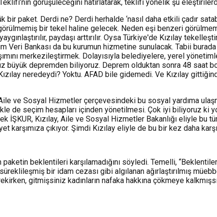
lifi’nin görüşüleceğini hatırlatarak, teklifi yönelik şu eleştiriler
 bir paket. Derdi ne? Derdi herhalde ‘nasıl daha etkili çadır satabi
ri görülmemiş bir tekel haline gelecek. Neden eşi benzeri görülme
ygınlaştırılır, paydaşı arttırılır. Oysa Türkiye'de Kızılay tekelle
 Veri Bankası da bu kurumun hizmetine sunulacak. Tabii burada bir-
şımını merkezileştirmek. Dolayısıyla belediyelere, yerel yönetimler
ımız büyük depremden biliyoruz. Deprem olduktan sonra 48 saat b
 Kızılay neredeydi? Yoktu. AFAD bile gidemedi. Ve Kızılay gittiğind
, Aile ve Sosyal Hizmetler çerçevesindeki bu sosyal yardıma ulaş
e de seçim hesapları içinden yönetilmesi. Çok iyi biliyoruz ki yo
rek İŞKUR, Kızılay, Aile ve Sosyal Hizmetler Bakanlığı eliyle bu tü
et karşımıza çıkıyor. Şimdi Kızılay eliyle de bu bir kez daha kar
 paketin beklentileri karşılamadığını söyledi. Temelli, “Beklentile
üreklileşmiş bir idam cezası gibi algılanan ağırlaştırılmış müebb
irken, gitmişsiniz kadınların nafaka hakkına çökmeye kalkmışsın