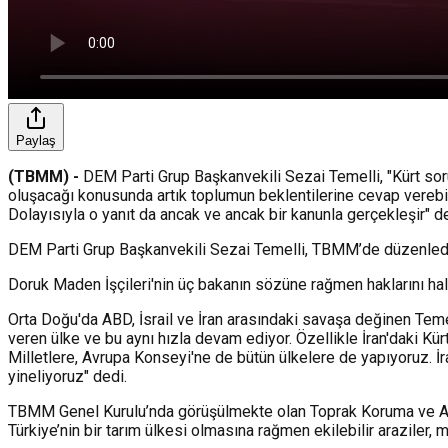
Paylaş
(TBMM) -
DEM Parti Grup Başkanvekili Sezai Temelli, "Kürt soru
oluşacağı konusunda artık toplumun beklentilerine cevap verebile
Dolayısıyla o yanıt da ancak ve ancak bir kanunla gerçekleşir" de
DEM Parti Grup Başkanvekili Sezai Temelli, TBMM’de düzenlediğ
Doruk Maden İşçileri'nin üç bakanın sözüne rağmen haklarını halen
Orta Doğu'da ABD, İsrail ve İran arasındaki savaşa değinen Temel
veren ülke ve bu aynı hızla devam ediyor. Özellikle İran'daki Kü
Milletlere, Avrupa Konseyi'ne de bütün ülkelere de yapıyoruz. İra
yineliyoruz" dedi.
TBMM Genel Kurulu’nda görüşülmekte olan Toprak Koruma ve Araz
Türkiye’nin bir tarım ülkesi olmasına rağmen ekilebilir araziler, 