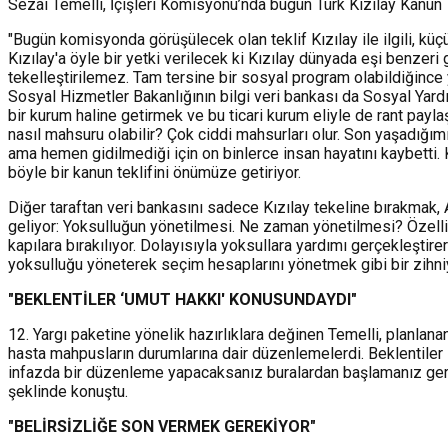
Sezai Temelli, İçişleri Komisyonu’nda bugün Türk Kızılay Kanun Tek
"Bugün komisyonda görüşülecek olan teklif Kızılay ile ilgili, küçük
Kızılay'a öyle bir yetki verilecek ki Kızılay dünyada eşi benze
tekelleştirilemez. Tam tersine bir sosyal program olabildiğince ya
Sosyal Hizmetler Bakanlığının bilgi veri bankası da Sosyal Yardım
bir kurum haline getirmek ve bu ticari kurum eliyle de rant payla
nasıl mahsuru olabilir? Çok ciddi mahsurları olur. Son yaşadığ
ama hemen gidilmediği için on binlerce
insan hayatını kaybetti.
böyle bir kanun teklifini önümüze getiriyor.
Diğer taraftan veri bankasını sadece Kızılay tekeline bırakmak
geliyor: Yoksulluğun yönetilmesi. Ne zaman yönetilmesi? Özellikl
kapılara bırakılıyor. Dolayısıyla yoksullara yardımı gerçekleştire
yoksulluğu yöneterek seçim hesaplarını yönetmek gibi bir zihniy
"BEKLENTİLER ‘UMUT HAKKI' KONUSUNDAYDI"
12. Yargı paketine yönelik hazırlıklara değinen Temelli, planlanan
hasta mahpusların durumlarına dair düzenlemelerdi. Beklentiler s
infazda bir düzenleme yapacaksanız buralardan başlamanız gerek
şeklinde konuştu.
"BELİRSİZLİĞE SON VERMEK GEREKİYOR"