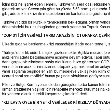
İklim krizine işaret eden Temelli, Türkiye’nin sera gazı etkisine 
giderek artıyor. Geçen yıla göre bu yüzde 5,63 artmış durumda. 
gibi, adeta iklim krizi ile mücadelenin bir karikatürünü gösterip 
Türkiye’yi ciddi bir kuraklık tehlikesinin beklediğini, orman yan
dönemindeki bu riski bugünden görmek yerine bu Toprak Kanunu g
"COP 31 İÇİN VERİMLİ TARIM ARAZİSİNİ OTOPARKA ÇEVİ
Ülkede gıda ve beslenme krizi yaşandığını ifade eden temelli, s
"Türkiye'de artık ciddi bir açlık gözlenmekte. Açlıkla mücadele 
arazilerini adeta betonlaşmaya açmaya devam ediyor. Tabii bütün
denli çarpık bir zihniyete sahip olduklarını bize gösteriyor. COP 
verimli tarım arazilerinin üzerine otopark yapmak nasıl bir anlay
yarar sağlama peşindeler. Yani bu meseleye yaklaşırken iklim kriz
ticareti nasıl arttırabiliriz’ bunun peşinde olduklarını görüyorsunu
Plan ve Bütçe Komisyonu’nda dün görüşülen torba kanun teklifine
orman arazilerine yaşlılar için rehabilite merkezi kurulmasına ka
bir yöntem olarak sürekli karşımıza çıkmakta" dedi.
"KIZILAY’A ÖYLE BİR YETKİ VERİLECEK Kİ KIZILAY DÜNY