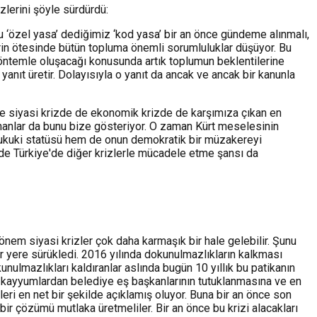
zlerini şöyle sürdürdü:
 bu ‘özel yasa’ dediğimiz ‘kod yasa’ bir an önce gündeme alınmalı,
rin ötesinde bütün topluma önemli sorumluluklar düşüyor. Bu
i yöntemle oluşacağı konusunda artık toplumun beklentilerine
anıt üretir. Dolayısıyla o yanıt da ancak ve ancak bir kanunla
de siyasi krizde de ekonomik krizde de karşımıza çıkan en
nanlar da bunu bize gösteriyor. O zaman Kürt meselesinin
 hukuki statüsü hem de onun demokratik bir müzakereyi
de Türkiye'de diğer krizlerle mücadele etme şansı da
nem siyasi krizler çok daha karmaşık bir hale gelebilir. Şunu
ir yere sürükledi. 2016 yılında dokunulmazlıkların kalkması
ulmazlıkları kaldıranlar aslında bugün 10 yıllık bu patikanın
kayyumlardan belediye eş başkanlarının tutuklanmasına ve en
eri en net bir şekilde açıklamış oluyor. Buna bir an önce son
bir çözümü mutlaka üretmeliler. Bir an önce bu krizi alacakları