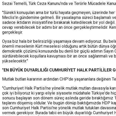
Sezai Temelli, Türk Ceza Kanunu’nda ve Terörle Mücadele Kanun
"Sürekli konuşulan ama bir türlü hayata geçmeyen, üzerinde her tü
Meclis'in gündemine gelmeli. Bir yasalaşma süreci başlamalı ve
sadece iktidarın inisiyatifine bırakarak katedilecek bir yol deği
cevap verebilecek bir adımı bir an önce gerçekleştirmelidir. Kend
gerçekleşir.
Oysa biz hala bir belirsizliği yaşamaya devam ediyoruz. Bu bel
önemli meselenin Kürt meselesi olduğunu artık bütün dünya öğr
demokratik çözümü konusunda bu denli bir güçlü adımın Sayın Ö
sürdürebilecek koşullara kavuşması bir an önce sağlanmalı ve 
yükselecektir."
"EN BÜYÜK DUYARLILIĞI CUMHURİYET HALK PARTİLİLER 
Mutlak butlan kararının ardından CHP’de yaşananlara değinen Teme
"Cumhuriyet Halk Partisi'ne yönelik mutlak mutlan davasıyla kar
çok iyi biliyoruz ki yargı eliyle siyasete müdahale Türkiye'de h
sonucu başlayan son dönem süreç aslında geride bıraktığımız 10 y
taşlarını döşemiş oldular. Ve bugün dönüp baktığımızda HDP k
son Cumhuriyet Halk Partisi'ne yönelik mutlak tutuklan davasına,
vermek gerekiyor. Burada tabii en büyük duyarlılığı Cumhuriyet H