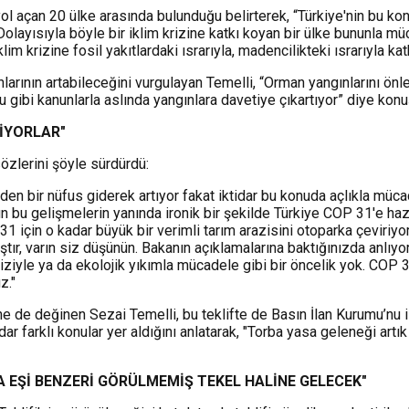
yol açan 20 ülke arasında bulunduğu belirterek, “Türkiye'nin bu kon
Dolayısıyla böyle bir iklim krizine katkı koyan bir ülke bununla 
iklim krizine fosil yakıtlardaki ısrarıyla, madencilikteki ısrarıyla
gınlarının artabileceğini vurgulayan Temelli, “Orman yangınlarını 
ibi kanunlarla aslında yangınlara davetiye çıkartıyor” diye konu
RİYORLAR"
özlerini şöyle sürdürdü:
eden bir nüfus giderek artıyor fakat iktidar bu konuda açlıkla müc
 bu gelişmelerin yanında ironik bir şekilde Türkiye COP 31'e hazı
31 için o kadar büyük bir verimli tarım arazisini otoparka çeviriyorl
ıştır, varın siz düşünün. Bakanın açıklamalarına baktığınızda anlıy
iyle ya da ekolojik yıkımla mücadele gibi bir öncelik yok. COP 31 
z."
 de değinen Sezai Temelli, bu teklifte de Basın İlan Kurumu’nu il
dar farklı konular yer aldığını anlatarak, "Torba yasa geleneği ar
ADA EŞİ BENZERİ GÖRÜLMEMİŞ TEKEL HALİNE GELECEK"