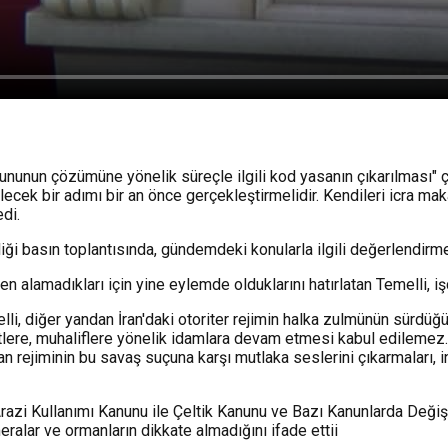
nunun çözümüne yönelik süreçle ilgili kod yasanın çıkarılması" ça
cek bir adımı bir an önce gerçekleştirmelidir. Kendileri icra maka
di.
i basın toplantısında, gündemdeki konularla ilgili değerlendirm
 alamadıkları için yine eylemde olduklarını hatırlatan Temelli, işç
li, diğer yandan İran'daki otoriter rejimin halka zulmünün sürdüğ
rtlere, muhaliflere yönelik idamlara devam etmesi kabul edilemez. 
n rejiminin bu savaş suçuna karşı mutlaka seslerini çıkarmaları, in
i Kullanımı Kanunu ile Çeltik Kanunu ve Bazı Kanunlarda Değişik
meralar ve ormanların dikkate almadığını ifade ettii