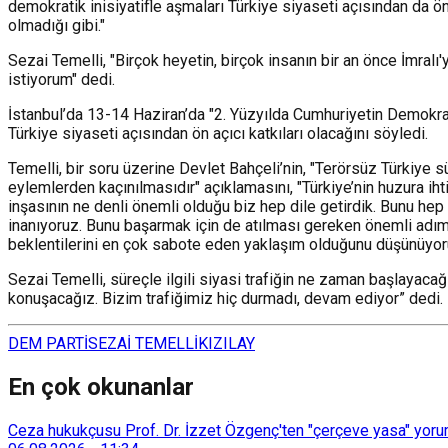
demokratik inisiyatifle aşmaları Türkiye siyaseti açısından da
olmadığı gibi."
Sezai Temelli, "Birçok heyetin, birçok insanın bir an önce İmralı
istiyorum" dedi.
İstanbul’da 13-14 Haziran’da "2. Yüzyılda Cumhuriyetin Demokrat
Türkiye siyaseti açısından ön açıcı katkıları olacağını söyledi.
Temelli, bir soru üzerine Devlet Bahçeli’nin, "Terörsüz Türkiye
eylemlerden kaçınılmasıdır" açıklamasını, "Türkiye’nin huzura iht
inşasının ne denli önemli olduğu biz hep dile getirdik. Bunu he
inanıyoruz. Bunu başarmak için de atılması gereken önemli adımla
beklentilerini en çok sabote eden yaklaşım olduğunu düşünüyoru
Sezai Temelli, süreçle ilgili siyasi trafiğin ne zaman başlaya
konuşacağız. Bizim trafiğimiz hiç durmadı, devam ediyor” dedi.
DEM PARTİ
SEZAİ TEMELLİ
KIZILAY
En çok okunanlar
Ceza hukukçusu Prof. Dr. İzzet Özgenç'ten "çerçeve yasa" yorum