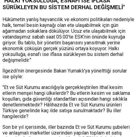
"HALKI YOKSULLUĞA, ESNAFI İSE İFLASA
SÜRÜKLEYEN BU SİSTEM DERHAL DEĞİŞMELİ"
Hükümetin yanlış hayvancılık ve ekonomi politikaları nedeniyle
halk, temel besin kaynağı olan ete ulaşabilmek için gün
ağarmadan sokaklara dökülüyor. Ucuz ete ulaşabilmek için
vatandaşımız sabah saat 05.00’te ESK’nin önünde kuyruğa
giriyor. Bu tablo, bir yönetim başarısını yansıtmak yerine
ekonomik çöküşün gerçek yüzünü ortaya koyuyor. Halkı
yoksulluğa, esnafı ise iflasa sürükleyen bu sistem derhal
değişmelidir.”
İlgezdi’nin önergesinde Bakan Yumaklı'ya yönelttiği sorular
ise şöyle:
"Et ve Süt Kurumu aracılığıyla gerçekleştirilen ithal kesim
etlerin menşei hangi ülkelerdir? Bu etlerin kesim ve saklama
koşulları, gıda güvenliği standartları açısından hangi sıklıkla
denetlenmektedir? Hâlihazırda Et ve Süt Kurumu ürünleri
Türkiye genelinde kaç ilde satışa sunulmaktadır? Bu iller
hangileridir?
Son bir yıl içerisinde, iller bazında Et ve Süt Kurumu şubeleri
ve anlaşmalı marketler üzerinden yapılan toplam et satış