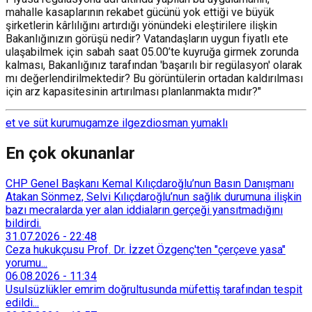
mahalle kasaplarının rekabet gücünü yok ettiği ve büyük
şirketlerin kârlılığını artırdığı yönündeki eleştirilere ilişkin
Bakanlığınızın görüşü nedir? Vatandaşların uygun fiyatlı ete
ulaşabilmek için sabah saat 05.00’te kuyruğa girmek zorunda
kalması, Bakanlığınız tarafından 'başarılı bir regülasyon' olarak
mı değerlendirilmektedir? Bu görüntülerin ortadan kaldırılması
için arz kapasitesinin artırılması planlanmakta mıdır?"
et ve süt kurumu
gamze ilgezdi
osman yumaklı
En çok okunanlar
CHP Genel Başkanı Kemal Kılıçdaroğlu’nun Basın Danışmanı
Atakan Sönmez, Selvi Kılıçdaroğlu’nun sağlık durumuna ilişkin
bazı mecralarda yer alan iddiaların gerçeği yansıtmadığını
bildirdi.
31.07.2026
-
22:48
Ceza hukukçusu Prof. Dr. İzzet Özgenç'ten "çerçeve yasa"
yorumu...
06.08.2026
-
11:34
Usulsüzlükler emrim doğrultusunda müfettiş tarafından tespit
edildi...