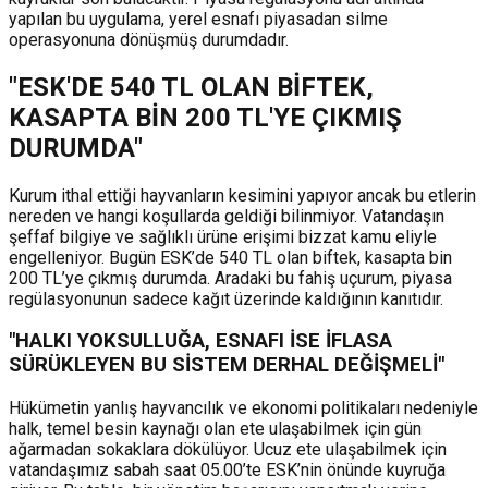
yapılan bu uygulama, yerel esnafı piyasadan silme
operasyonuna dönüşmüş durumdadır.
"ESK'DE 540 TL OLAN BİFTEK,
KASAPTA BİN 200 TL'YE ÇIKMIŞ
DURUMDA"
Kurum ithal ettiği hayvanların kesimini yapıyor ancak bu etlerin
nereden ve hangi koşullarda geldiği bilinmiyor. Vatandaşın
şeffaf bilgiye ve sağlıklı ürüne erişimi bizzat kamu eliyle
engelleniyor. Bugün ESK’de 540 TL olan biftek, kasapta bin
200 TL’ye çıkmış durumda. Aradaki bu fahiş uçurum, piyasa
regülasyonunun sadece kağıt üzerinde kaldığının kanıtıdır.
"HALKI YOKSULLUĞA, ESNAFI İSE İFLASA
SÜRÜKLEYEN BU SİSTEM DERHAL DEĞİŞMELİ"
Hükümetin yanlış hayvancılık ve ekonomi politikaları nedeniyle
halk, temel besin kaynağı olan ete ulaşabilmek için gün
ağarmadan sokaklara dökülüyor. Ucuz ete ulaşabilmek için
vatandaşımız sabah saat 05.00’te ESK’nin önünde kuyruğa