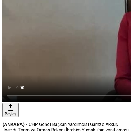
Paylaş
(ANKARA) -
CHP Genel Başkan Yardımcısı Gamze Akkuş
İlgezdi, Tarım ve Orman Bakanı İbrahim Yumaklı'nın yanıtlaması