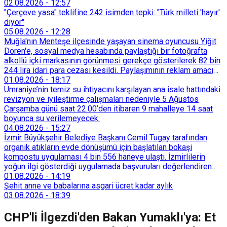
02.08.2026
-
12:57
"Çerçeve yasa" teklifine 242 isimden tepki: "Türk milleti 'hayır'
diyor"
05.08.2026
-
12:28
Muğla'nın Menteşe ilçesinde yaşayan sinema oyuncusu Yiğit
Dören'e, sosyal medya hesabında paylaştığı bir fotoğrafta
alkollü içki markasının görünmesi gerekçe gösterilerek 82 bin
244 lira idari para cezası kesildi. Paylaşımının reklam amacı
taşımadığını savunan Dören, cezanın iptali için yargıya
01.08.2026
-
18:17
başvurdu.
Ümraniye’nin temiz su ihtiyacını karşılayan ana isale hattındaki
revizyon ve iyileştirme çalışmaları nedeniyle 5 Ağustos
Çarşamba günü saat 22.00’den itibaren 9 mahalleye 14 saat
boyunca su verilemeyecek.
04.08.2026
-
15:27
İzmir Büyükşehir Belediye Başkanı Cemil Tugay tarafından
organik atıkların evde dönüşümü için başlatılan bokaşi
kompostu uygulaması 4 bin 556 haneye ulaştı. İzmirlilerin
yoğun ilgi gösterdiği uygulamada başvuruları değerlendiren
Tarımsal Hizmetler Dairesi Başkanlığı, farklı ilçelerde toplam
01.08.2026
-
14:19
128 bokaşi kompost eğitimi düzenleyerek İzmirlileri
Şehit anne ve babalarına asgari ücret kadar aylık
sürdürülebilir atık yönetimi sistemine dahil etti.
03.08.2026
-
18:39
CHP'li İlgezdi'den Bakan Yumaklı'ya: Et