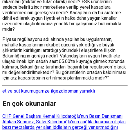
rakamları (miktar ve tutar olarak) nedir? ESK ürünlerinin
sadece belirli zincir marketlere verilip yerel kasaplara
verilmemesinin gerekçesi nedir? Kasapların da bu sisteme
dâhil edilerek uygun fiyatlı etin halka daha yaygın kanallar
üzerinden ulaştırılmasına yönelik bir çalışmanız bulunmakta
mıdır?
Piyasa regülasyonu adı altında yapılan bu uygulamanın,
mahalle kasaplarının rekabet gücünü yok ettiği ve büyük
şirketlerin kârlılığını artırdığı yönündeki eleştirilere ilişkin
Bakanlığınızın görüşü nedir? Vatandaşların uygun fiyatlı ete
ulaşabilmek için sabah saat 05.00’te kuyruğa girmek zorunda
kalması, Bakanlığınız tarafından 'başarılı bir regülasyon' olarak
mı değerlendirilmektedir? Bu görüntülerin ortadan kaldırılması
için arz kapasitesinin artırılması planlanmakta mıdır?"
et ve süt kurumu
gamze ilgezdi
osman yumaklı
En çok okunanlar
CHP Genel Başkanı Kemal Kılıçdaroğlu’nun Basın Danışmanı
Atakan Sönmez, Selvi Kılıçdaroğlu’nun sağlık durumuna ilişkin
bazı mecralarda yer alan iddiaların gerçeği yansıtmadığını