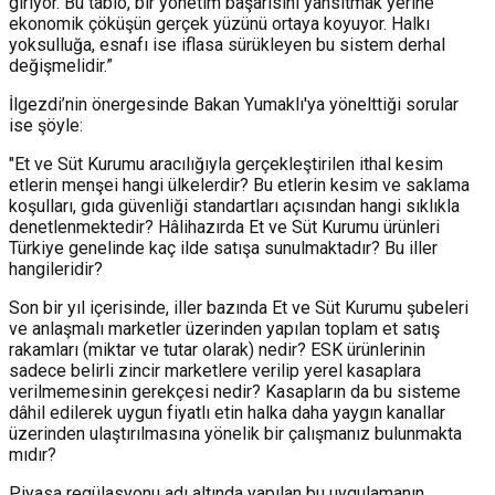
giriyor. Bu tablo, bir yönetim başarısını yansıtmak yerine
ekonomik çöküşün gerçek yüzünü ortaya koyuyor. Halkı
yoksulluğa, esnafı ise iflasa sürükleyen bu sistem derhal
değişmelidir.”
İlgezdi’nin önergesinde Bakan Yumaklı'ya yönelttiği sorular
ise şöyle:
"Et ve Süt Kurumu aracılığıyla gerçekleştirilen ithal kesim
etlerin menşei hangi ülkelerdir? Bu etlerin kesim ve saklama
koşulları, gıda güvenliği standartları açısından hangi sıklıkla
denetlenmektedir? Hâlihazırda Et ve Süt Kurumu ürünleri
Türkiye genelinde kaç ilde satışa sunulmaktadır? Bu iller
hangileridir?
Son bir yıl içerisinde, iller bazında Et ve Süt Kurumu şubeleri
ve anlaşmalı marketler üzerinden yapılan toplam et satış
rakamları (miktar ve tutar olarak) nedir? ESK ürünlerinin
sadece belirli zincir marketlere verilip yerel kasaplara
verilmemesinin gerekçesi nedir? Kasapların da bu sisteme
dâhil edilerek uygun fiyatlı etin halka daha yaygın kanallar
üzerinden ulaştırılmasına yönelik bir çalışmanız bulunmakta
mıdır?
Piyasa regülasyonu adı altında yapılan bu uygulamanın,