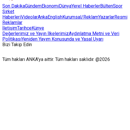
Son Dakika
Gündem
Ekonomi
Dünya
Yerel Haberler
Bülten
Spor
Şirket
Haberleri
Videolar
AnkaEnglish
Kurumsal/Reklam
Yazarlar
Resmi
Reklamlar
İletişim
Tarihçe
Künye
Değerlerimiz ve Yayın İlkelerimiz
Aydınlatma Metni ve Veri
Politikası
Yeniden Yayım Konusunda ve Yasal Uyarı
Bizi Takip Edin
Tüm hakları ANKA'ya aittir. Tüm hakları saklıdır. @2026