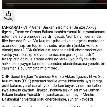
Paylaş
(ANKARA) -
CHP Genel Başkan Yardımcısı Gamze Akkuş
İlgezdi, Tarım ve Orman Bakanı İbrahim Yumaklı'nın yanıtlaması
istemiyle soru önergesi verdi. İlgezdi, "Son bir yıl içerisinde,
iller bazında Et ve Süt Kurumu şubeleri ve anlaşmalı marketler
üzerinden yapılan toplam et satış rakamları (miktar ve tutar
olarak) nedir? ESK ürünlerinin sadece belirli zincir marketlere
verilip yerel kasaplara verilmemesinin gerekçesi nedir?
Kasapların da bu sisteme dâhil edilerek uygun fiyatlı etin
halka daha yaygın kanallar üzerinden ulaştırılmasına yönelik bir
çalışmanız bulunmakta mıdır" dedi.
CHP Genel Başkan Yardımcısı Gamze Akkuş İlgezdi, Et ve Süt
Kurumu’nun (ESK) piyasayı regüle etme iddiasıyla uyguladığı
politikaların, yerel esnafı yok ederken büyük zincir marketleri
ihya ettiğini kaydetti. İlgezdi, konuya ilişkin Tarım ve Orman
Bakanı İbrahim Yumaklı'nın yanıtlaması istemiyle Meclis
Başkanlığı’na verdiği soru önergesinde, şunları kaydetti: