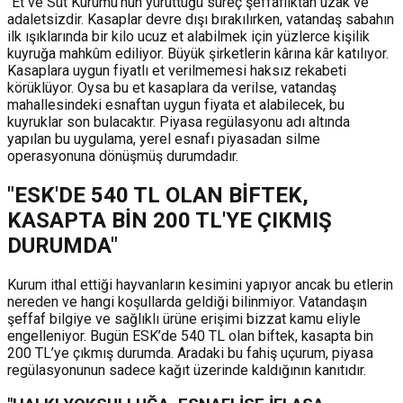
"Et ve Süt Kurumu’nun yürüttüğü süreç şeffaflıktan uzak ve
adaletsizdir. Kasaplar devre dışı bırakılırken, vatandaş sabahın
ilk ışıklarında bir kilo ucuz et alabilmek için yüzlerce kişilik
kuyruğa mahkûm ediliyor. Büyük şirketlerin kârına kâr katılıyor.
Kasaplara uygun fiyatlı et verilmemesi haksız rekabeti
körüklüyor. Oysa bu et kasaplara da verilse, vatandaş
mahallesindeki esnaftan uygun fiyata et alabilecek, bu
kuyruklar son bulacaktır. Piyasa regülasyonu adı altında
yapılan bu uygulama, yerel esnafı piyasadan silme
operasyonuna dönüşmüş durumdadır.
"ESK'DE 540 TL OLAN BİFTEK,
KASAPTA BİN 200 TL'YE ÇIKMIŞ
DURUMDA"
Kurum ithal ettiği hayvanların kesimini yapıyor ancak bu etlerin
nereden ve hangi koşullarda geldiği bilinmiyor. Vatandaşın
şeffaf bilgiye ve sağlıklı ürüne erişimi bizzat kamu eliyle
engelleniyor. Bugün ESK’de 540 TL olan biftek, kasapta bin
200 TL’ye çıkmış durumda. Aradaki bu fahiş uçurum, piyasa
regülasyonunun sadece kağıt üzerinde kaldığının kanıtıdır.