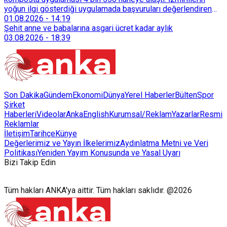
yoğun ilgi gösterdiği uygulamada başvuruları değerlendiren
Tarımsal Hizmetler Dairesi Başkanlığı, farklı ilçelerde toplam
01.08.2026
-
14:19
128 bokaşi kompost eğitimi düzenleyerek İzmirlileri
Şehit anne ve babalarına asgari ücret kadar aylık
sürdürülebilir atık yönetimi sistemine dahil etti.
03.08.2026
-
18:39
Son Dakika
Gündem
Ekonomi
Dünya
Yerel Haberler
Bülten
Spor
Şirket
Haberleri
Videolar
AnkaEnglish
Kurumsal/Reklam
Yazarlar
Resmi
Reklamlar
İletişim
Tarihçe
Künye
Değerlerimiz ve Yayın İlkelerimiz
Aydınlatma Metni ve Veri
Politikası
Yeniden Yayım Konusunda ve Yasal Uyarı
Bizi Takip Edin
Tüm hakları ANKA'ya aittir. Tüm hakları saklıdır. @2026