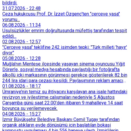
bildirdi.
31.07.2026
-
22:48
Ceza hukukçusu Prof. Dr. İzzet Özgenç'ten "çerçeve yasa"
yorumu...
06.08.2026
-
11:34
Usulsüzlükler emrim doğrultusunda müfettiş tarafından tespit
edildi...
02.08.2026
-
12:57
"Çerçeve yasa" teklifine 242 isimden tepki: "Türk milleti 'hayır'
diyor"
05.08.2026
-
12:28
Muğla'nın Menteşe ilçesinde yaşayan sinema oyuncusu Yiğit
Dören'e, sosyal medya hesabında paylaştığı bir fotoğrafta
alkollü içki markasının görünmesi gerekçe gösterilerek 82 bin
244 lira idari para cezası kesildi. Paylaşımının reklam amacı
taşımadığını savunan Dören, cezanın iptali için yargıya
01.08.2026
-
18:17
başvurdu.
Ümraniye’nin temiz su ihtiyacını karşılayan ana isale hattındaki
revizyon ve iyileştirme çalışmaları nedeniyle 5 Ağustos
Çarşamba günü saat 22.00’den itibaren 9 mahalleye 14 saat
boyunca su verilemeyecek.
04.08.2026
-
15:27
İzmir Büyükşehir Belediye Başkanı Cemil Tugay tarafından
organik atıkların evde dönüşümü için başlatılan bokaşi
kompostu uygulaması 4 bin 556 haneye ulaştı. İzmirlilerin