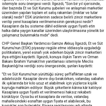
istemiyle soru önergesi verdi. İlgezdi, "Son bir yıl içerisinde,
iller bazında Et ve Süt Kurumu şubeleri ve anlaşmalı marketler
üzerinden yapılan toplam et satış rakamları (miktar ve tutar
olarak) nedir? ESK ürünlerinin sadece belirli zincir marketlere
verilip yerel kasaplara verilmemesinin gerekçesi nedir?
Kasapların da bu sisteme dâhil edilerek uygun fiyatlı etin
halka daha yaygın kanallar üzerinden ulaştırılmasına yönelik bir
çalışmanız bulunmakta mıdır" dedi.
CHP Genel Başkan Yardımcısı Gamze Akkuş İlgezdi, Et ve Süt
Kurumu’nun (ESK) piyasayı regüle etme iddiasıyla uyguladığı
politikaların, yerel esnafı yok ederken büyük zincir marketleri
ihya ettiğini kaydetti. İlgezdi, konuya ilişkin Tarım ve Orman
Bakanı İbrahim Yumaklı'nın yanıtlaması istemiyle Meclis
Başkanlığı’na verdiği soru önergesinde, şunları kaydetti:
"Et ve Süt Kurumu’nun yürüttüğü süreç şeffaflıktan uzak ve
adaletsizdir. Kasaplar devre dışı bırakılırken, vatandaş sabahın
ilk ışıklarında bir kilo ucuz et alabilmek için yüzlerce kişilik
kuyruğa mahkûm ediliyor. Büyük şirketlerin kârına kâr katılıyor.
Kasaplara uygun fiyatlı et verilmemesi haksız rekabeti
körüklüyor. Oysa bu et kasaplara da verilse, vatandaş
mahallesindeki esnaftan uygun fiyata et alabilecek, bu
kuyruklar son bulacaktır. Piyasa regülasyonu adı altında