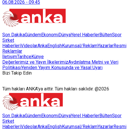
06.08.2026
-
09:45
Son Dakika
Gündem
Ekonomi
Dünya
Yerel Haberler
Bülten
Spor
Şirket
Haberleri
Videolar
AnkaEnglish
Kurumsal/Reklam
Yazarlar
Resmi
Reklamlar
İletişim
Tarihçe
Künye
Değerlerimiz ve Yayın İlkelerimiz
Aydınlatma Metni ve Veri
Politikası
Yeniden Yayım Konusunda ve Yasal Uyarı
Bizi Takip Edin
Tüm hakları ANKA'ya aittir. Tüm hakları saklıdır. @2026
Son Dakika
Gündem
Ekonomi
Dünya
Yerel Haberler
Bülten
Spor
Şirket
Haberleri
Videolar
AnkaEnglish
Kurumsal/Reklam
Yazarlar
Resmi