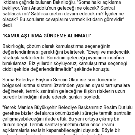
İktidara çağrıda bulunan Bakırlıoğlu, "Soma halkı açıklama
bekliyor. Yeni Anadolu'nun geleceği ne olacak? Santral
satılacak mı? Satılırsa üretim devam edecek mi? İşçiler ne
olacak? Bu soruların cevaplarını vermek iktidarın görevidir"
dedi.
"KAMULAŞTIRMA GÜNDEME ALINMALI"
Bakırlıoğlu, çözüm olarak kamulaştırma seçeneğinin
değerlendirilmesi gerektiğini belirterek, "Enerji ve madencilik
stratejik sektörlerdir. Soma'nın geleceği piyasanın insafına
bırakılamaz. Biz yıllardır söylüyoruz; kamulaştırma seçeneği
ciddi şekilde değerlendirilmelidir" şeklinde konuştu.
Soma Belediye Başkanı Sercan Okur ise son dönemde
bölgesel ısıtma sistemi üzerinden yapılan siyasi tartışmalara
değinerek, termik santralin geleceğine ilişkin risklerin uzun
süredir bilindiğini ifade ederek, şunları söyledi:
"Gerek Manisa Büyükşehir Belediye Başkanımız Besim Dutlulu
gerekse bizler defalarca önümüzdeki süreçte termik santralin
çalışmayabileceğini ifade ettik. Bu yeni ortaya çıkmış bir
durum değil. Termik santral yönetimi daha önce resmi
açıklamalarla tesisin kapanabileceğini duyurdu. Böyle bir