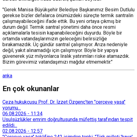
"Gerek Manisa Büyükşehir Belediye Başkanımız Besim Dutlulu
gerekse bizler defalarca önümüzdeki süreçte termik santralin
çalışmayabileceğini ifade ettik. Bu yeni ortaya çıkmış bir
durum değil. Termik santral yönetimi daha önce resmi
açıklamalarla tesisin kapanabileceğini duyurdu. Böyle bir
ortamda vatandaşlarımızın geleceğini belirsizliğe
bırakamazdık. Üç gündür santral çalışmıyor. Arıza nedeniyle
değil, yakıt alınamadığı için çalışmıyor. Böyle bir yapıya
güvenerek yüz milyonlarca liralık yatırımları riske atamazdık.
Bizim görevimiz vatandaşımızı mağdur etmemektir."
anka
En çok okunanlar
Ceza hukukçusu Prof. Dr. İzzet Özgenç'ten "çerçeve yasa"
yorumu...
06.08.2026
-
11:34
Usulsüzlükler emrim doğrultusunda müfettiş tarafından tespit
edildi...
02.08.2026
-
12:57
"Çerçeve yasa" teklifine 242 isimden tepki: "Türk milleti 'hayır'