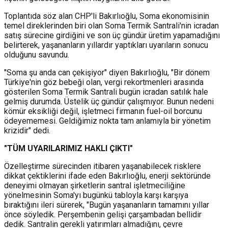
Toplantıda söz alan CHP'li Bakırlıoğlu, Soma ekonomisinin
temel direklerinden biri olan Soma Termik Santrali'nin icradan
satış sürecine girdiğini ve son üç gündür üretim yapamadığını
belirterek, yaşananların yıllardır yaptıkları uyarıların sonucu
olduğunu savundu.
"Soma şu anda can çekişiyor" diyen Bakırlıoğlu, "Bir dönem
Türkiye'nin göz bebeği olan, vergi rekortmenleri arasında
gösterilen Soma Termik Santrali bugün icradan satılık hale
gelmiş durumda. Üstelik üç gündür çalışmıyor. Bunun nedeni
kömür eksikliği değil, işletmeci firmanın fuel-oil borcunu
ödeyememesi. Geldiğimiz nokta tam anlamıyla bir yönetim
krizidir" dedi.
"TÜM UYARILARIMIZ HAKLI ÇIKTI"
Özelleştirme sürecinden itibaren yaşanabilecek risklere
dikkat çektiklerini ifade eden Bakırlıoğlu, enerji sektöründe
deneyimi olmayan şirketlerin santral işletmeciliğine
yönelmesinin Soma'yı bugünkü tabloyla karşı karşıya
bıraktığını ileri sürerek, "Bugün yaşananların tamamını yıllar
önce söyledik. Perşembenin gelişi çarşambadan bellidir
dedik. Santralin gerekli yatırımları almadığını, çevre