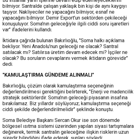
Bu insanlar yarın işlerine devam edip edemeyeceklerini
bilmiyor. Santralde çalışan yaklaşık bin kişi de aynı kaygıyı
taşıyor. Nakliyeciler ne yapacağını bilmiyor, esnaf ne
yapacağını bilmiyor. Demir Export'un sektörden çekileceği
konuşuluyor. Soma'nın geleceğiyle ilgili ciddi soru işaretleri
var" ifadelerini kullandı.
İktidara çağrıda bulunan Bakırlıoğlu, "Soma halkı açıklama
bekliyor. Yeni Anadolu'nun geleceği ne olacak? Santral
satılacak mı? Satılırsa üretim devam edecek mi? İşçiler ne
olacak? Bu soruların cevaplarını vermek iktidarın görevidir"
dedi.
"KAMULAŞTIRMA GÜNDEME ALINMALI"
Bakırlıoğlu, çözüm olarak kamulaştırma seçeneğinin
değerlendirilmesi gerektiğini belirterek, "Enerji ve madencilik
stratejik sektörlerdir. Soma'nın geleceği piyasanın insafına
bırakılamaz. Biz yıllardır söylüyoruz; kamulaştırma seçeneği
ciddi şekilde değerlendirilmelidir" şeklinde konuştu.
Soma Belediye Başkanı Sercan Okur ise son dönemde
bölgesel ısıtma sistemi üzerinden yapılan siyasi tartışmalara
değinerek, termik santralin geleceğine ilişkin risklerin uzun
süredir bilindiğini ifade ederek, şunları söyledi: