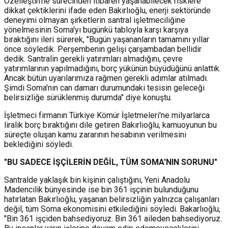
Özelleştirme sürecinden itibaren yaşanabilecek risklere
dikkat çektiklerini ifade eden Bakırlıoğlu, enerji sektöründe
deneyimi olmayan şirketlerin santral işletmeciliğine
yönelmesinin Soma'yı bugünkü tabloyla karşı karşıya
bıraktığını ileri sürerek, "Bugün yaşananların tamamını yıllar
önce söyledik. Perşembenin gelişi çarşambadan bellidir
dedik. Santralin gerekli yatırımları almadığını, çevre
yatırımlarının yapılmadığını, borç yükünün büyüdüğünü anlattık.
Ancak bütün uyarılarımıza rağmen gerekli adımlar atılmadı.
Şimdi Soma'nın can damarı durumundaki tesisin geleceği
belirsizliğe sürüklenmiş durumda" diye konuştu.
İşletmeci firmanın Türkiye Kömür İşletmeleri'ne milyarlarca
liralık borç bıraktığını dile getiren Bakırlıoğlu, kamuoyunun bu
süreçte oluşan kamu zararının hesabının verilmesini
beklediğini söyledi.
"BU SADECE İŞÇİLERİN DEĞİL, TÜM SOMA'NIN SORUNU"
Santralde yaklaşık bin kişinin çalıştığını, Yeni Anadolu
Madencilik bünyesinde ise bin 361 işçinin bulunduğunu
hatırlatan Bakırlıoğlu, yaşanan belirsizliğin yalnızca çalışanları
değil, tüm Soma ekonomisini etkilediğini söyledi. Bakarlıoğlu,
"Bin 361 işçiden bahsediyoruz. Bin 361 aileden bahsediyoruz.