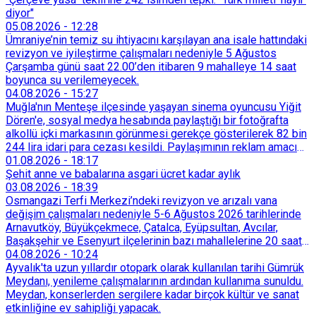
diyor"
05.08.2026
-
12:28
Ümraniye’nin temiz su ihtiyacını karşılayan ana isale hattındaki
revizyon ve iyileştirme çalışmaları nedeniyle 5 Ağustos
Çarşamba günü saat 22.00’den itibaren 9 mahalleye 14 saat
boyunca su verilemeyecek.
04.08.2026
-
15:27
Muğla'nın Menteşe ilçesinde yaşayan sinema oyuncusu Yiğit
Dören'e, sosyal medya hesabında paylaştığı bir fotoğrafta
alkollü içki markasının görünmesi gerekçe gösterilerek 82 bin
244 lira idari para cezası kesildi. Paylaşımının reklam amacı
taşımadığını savunan Dören, cezanın iptali için yargıya
01.08.2026
-
18:17
başvurdu.
Şehit anne ve babalarına asgari ücret kadar aylık
03.08.2026
-
18:39
Osmangazi Terfi Merkezi’ndeki revizyon ve arızalı vana
değişim çalışmaları nedeniyle 5-6 Ağustos 2026 tarihlerinde
Arnavutköy, Büyükçekmece, Çatalca, Eyüpsultan, Avcılar,
Başakşehir ve Esenyurt ilçelerinin bazı mahallelerine 20 saat
süreyle su verilemeyecek.
04.08.2026
-
10:24
Ayvalık'ta uzun yıllardır otopark olarak kullanılan tarihi Gümrük
Meydanı, yenileme çalışmalarının ardından kullanıma sunuldu.
Meydan, konserlerden sergilere kadar birçok kültür ve sanat
etkinliğine ev sahipliği yapacak.