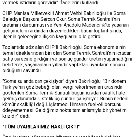
vermek iktidarın görevidir" ifadelerini kullandı.
CHP Manisa Milletvekili Ahmet Vehbi Bakırlıoğlu ile Soma
Belediye Başkanı Sercan Okur, Soma Termik Santrali'nin
üretimini durdurması ve Yeni Anadolu Madencilik'te yaşanan
gelişmelerin ardından düzenledikleri basın toplantısında,
ilçenin geleceğine ilişkin kaygılarını dile getirdi.
Toplantıda söz alan CHP'li Bakırlıoğlu, Soma ekonomisinin
temel direklerinden biri olan Soma Termik Santrali'nin icradan
satış sürecine girdiğini ve son üç gündür üretim yapamadığını
belirterek, yaşananların yıllardır yaptıkları uyarıların sonucu
olduğunu savundu.
"Soma şu anda can çekişiyor" diyen Bakırlıoğlu, "Bir dönem
Türkiye'nin göz bebeği olan, vergi rekortmenleri arasında
gösterilen Soma Termik Santrali bugün icradan satılık hale
gelmiş durumda. Üstelik üç gündür çalışmıyor. Bunun nedeni
kömür eksikliği değil, işletmeci firmanın fuel-oil borcunu
ödeyememesi. Geldiğimiz nokta tam anlamıyla bir yönetim
krizidir" dedi.
"TÜM UYARILARIMIZ HAKLI ÇIKTI"