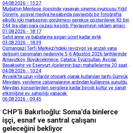
04.08.2026
-
15:27
Muğla'nın Menteşe ilçesinde yaşayan sinema oyuncusu Yiğit
Dören'e, sosyal medya hesabında paylaştığı bir fotoğrafta
alkollü içki markasının görünmesi gerekçe gösterilerek 82 bin
244 lira idari para cezası kesildi. Paylaşımının reklam amacı
taşımadığını savunan Dören, cezanın iptali için yargıya
01.08.2026
-
18:17
başvurdu.
Şehit anne ve babalarına asgari ücret kadar aylık
03.08.2026
-
18:39
Osmangazi Terfi Merkezi’ndeki revizyon ve arızalı vana
değişim çalışmaları nedeniyle 5-6 Ağustos 2026 tarihlerinde
Arnavutköy, Büyükçekmece, Çatalca, Eyüpsultan, Avcılar,
Başakşehir ve Esenyurt ilçelerinin bazı mahallelerine 20 saat
süreyle su verilemeyecek.
04.08.2026
-
10:24
Ayvalık'ta uzun yıllardır otopark olarak kullanılan tarihi Gümrük
Meydanı, yenileme çalışmalarının ardından kullanıma sunuldu.
Meydan, konserlerden sergilere kadar birçok kültür ve sanat
etkinliğine ev sahipliği yapacak.
06.08.2026
-
09:45
CHP’li Bakırlıoğlu: Soma’da binlerce
işçi, esnaf ve santral çalışanı
geleceğini bekliyor