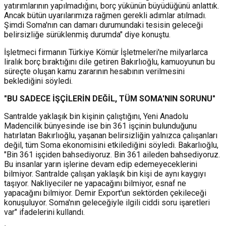
yatırımlarının yapılmadığını, borç yükünün büyüdüğünü anlattık.
Ancak bütün uyarılarımıza rağmen gerekli adımlar atılmadı.
Şimdi Soma'nın can damarı durumundaki tesisin geleceği
belirsizliğe sürüklenmiş durumda" diye konuştu.
İşletmeci firmanın Türkiye Kömür İşletmeleri'ne milyarlarca
liralık borç bıraktığını dile getiren Bakırlıoğlu, kamuoyunun bu
süreçte oluşan kamu zararının hesabının verilmesini
beklediğini söyledi.
"BU SADECE İŞÇİLERİN DEĞİL, TÜM SOMA'NIN SORUNU"
Santralde yaklaşık bin kişinin çalıştığını, Yeni Anadolu
Madencilik bünyesinde ise bin 361 işçinin bulunduğunu
hatırlatan Bakırlıoğlu, yaşanan belirsizliğin yalnızca çalışanları
değil, tüm Soma ekonomisini etkilediğini söyledi. Bakarlıoğlu,
"Bin 361 işçiden bahsediyoruz. Bin 361 aileden bahsediyoruz.
Bu insanlar yarın işlerine devam edip edemeyeceklerini
bilmiyor. Santralde çalışan yaklaşık bin kişi de aynı kaygıyı
taşıyor. Nakliyeciler ne yapacağını bilmiyor, esnaf ne
yapacağını bilmiyor. Demir Export'un sektörden çekileceği
konuşuluyor. Soma'nın geleceğiyle ilgili ciddi soru işaretleri
var" ifadelerini kullandı.