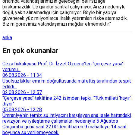
ortamda vatandaşlarımızın geleceğini belirsizliğe
bırakamazdık. Üç gündür santral çalışmıyor. Arıza nedeniyle
değil, yakıt alınamadığı için çalışmıyor. Böyle bir yapıya
güvenerek yüz milyonlarca liralık yatırımları riske atamazdık.
Bizim görevimiz vatandaşımızı mağdur etmemektir."
anka
En çok okunanlar
Ceza hukukçusu Prof. Dr. İzzet Özgenç'ten "çerçeve yasa"
yorumu...
06.08.2026
-
11:34
Usulsüzlükler emrim doğrultusunda müfettiş tarafından tespit
edildi...
02.08.2026
-
12:57
"Çerçeve yasa" teklifine 242 isimden tepki: "Türk milleti 'hayır'
diyor"
05.08.2026
-
12:28
Ümraniye’nin temiz su ihtiyacını karşılayan ana isale hattındaki
revizyon ve iyileştirme çalışmaları nedeniyle 5 Ağustos
Çarşamba günü saat 22.00’den itibaren 9 mahalleye 14 saat
boyunca su verilemeyecek.