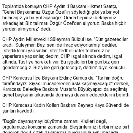
Toplantıda konuşan CHP Aydın İl Başkanı Hikmet Saatçı,
"Genel Başkanımız Özgür Özel'in söylediği gibi ya bir yol
bulacağız ya bir yol açacağız. Orada hepinizi bekliyoruz
arkadaşlar. Biz talimatı Özgür Özel'den alıyoruz. Başka hiçbir
yerden almıyoruz" dedi.
CHP Aydın Milletvekili Süleyman Bülbül ise, "Dün gazeteciler
aradı. 'Süleyman Bey, seni de ihraç ediyorlarmış' dediler.
İstediklerini yapsınlar. İster tedbirli ister tedbirsiz ne
yaparlarsa yapsınlar, dedim. CHP işgal altında dedim, işgal
altında. Tasfiye hareketi var. Bu işgalcileri bir gün biz geri
göndereceğiz. Biz yine geri geleceğiz, dedim" diye konuştu.
CHP Karacasu İlçe Başkanı Erdinç Gümüş de, “Tarihin doğru
tarafındayız. Siyasi mücadeleden asla kaçmayacağız” derken,
Karacasu Belediye Başkanı Mustafa Büyükyapıcı da seçilmiş
genel başkanın arkasında durmaya devam edeceklerini belirtti.
CHP Karacasu Kadın Kolları Başkanı Zeynep Kaya Güvendi de
şunları kaydetti:
"Bugün dayanışmayı büyütme zamanı. Kişileri değil,
örgütümüzü konuşma zamanıdır. Eleştirilerinizi birbirimize sırt
dönerek değil, ortak dayanışma duygusuyla aynı masada