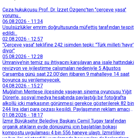
Ceza hukukçusu Prof. Dr. İzzet Özgenç'ten "çerçeve yasa"
yorumu...
06.08.2026
-
11:34
Usulsüzlükler emrim doğrultusunda müfettiş tarafından tespit
edildi...
02.08.2026
-
12:57
"Çerçeve yasa" teklifine 242 isimden tepki: "Türk milleti 'hayır'
diyor"
05.08.2026
-
12:28
Ümraniye’nin temiz su ihtiyacını karşılayan ana isale hattındaki
revizyon ve iyileştirme çalışmaları nedeniyle 5 Ağustos
Çarşamba günü saat 22.00’den itibaren 9 mahalleye 14 saat
boyunca su verilemeyecek.
04.08.2026
-
15:27
Muğla'nın Menteşe ilçesinde yaşayan sinema oyuncusu Yiğit
Dören'e, sosyal medya hesabında paylaştığı bir fotoğrafta
alkollü içki markasının görünmesi gerekçe gösterilerek 82 bin
244 lira idari para cezası kesildi. Paylaşımının reklam amacı
taşımadığını savunan Dören, cezanın iptali için yargıya
01.08.2026
-
18:17
başvurdu.
İzmir Büyükşehir Belediye Başkanı Cemil Tugay tarafından
organik atıkların evde dönüşümü için başlatılan bokaşi
kompostu uygulaması 4 bin 556 haneye ulaştı. İzmirlilerin