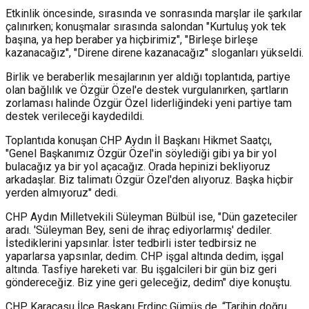
Etkinlik öncesinde, sırasında ve sonrasında marşlar ile şarkılar
çalınırken; konuşmalar sırasında salondan "Kurtuluş yok tek
başına, ya hep beraber ya hiçbirimiz", "Birleşe birleşe
kazanacağız", "Direne direne kazanacağız" sloganları yükseldi.
​Birlik ve beraberlik mesajlarının yer aldığı toplantıda, partiye
olan bağlılık ve Özgür Özel'e destek vurgulanırken, şartların
zorlaması halinde Özgür Özel liderliğindeki yeni partiye tam
destek verileceği kaydedildi. ​
Toplantıda konuşan CHP Aydın İl Başkanı Hikmet Saatçı,
"Genel Başkanımız Özgür Özel'in söylediği gibi ya bir yol
bulacağız ya bir yol açacağız. Orada hepinizi bekliyoruz
arkadaşlar. Biz talimatı Özgür Özel'den alıyoruz. Başka hiçbir
yerden almıyoruz" dedi.
CHP Aydın Milletvekili Süleyman Bülbül ise, "Dün gazeteciler
aradı. 'Süleyman Bey, seni de ihraç ediyorlarmış' dediler.
İstediklerini yapsınlar. İster tedbirli ister tedbirsiz ne
yaparlarsa yapsınlar, dedim. CHP işgal altında dedim, işgal
altında. Tasfiye hareketi var. Bu işgalcileri bir gün biz geri
göndereceğiz. Biz yine geri geleceğiz, dedim" diye konuştu.
CHP Karacasu İlçe Başkanı Erdinç Gümüş de, “Tarihin doğru