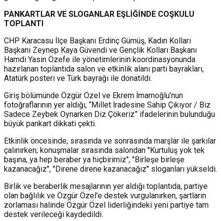
PANKARTLAR VE SLOGANLAR EŞLİĞİNDE COŞKULU
TOPLANTI
CHP Karacasu İlçe Başkanı Erdinç Gümüş, Kadın Kolları
Başkanı Zeynep Kaya Güvendi ve Gençlik Kolları Başkanı
Hamdi Yasin Özefe ile yönetimlerinin koordinasyonunda
hazırlanan toplantıda salon ve etkinlik alanı parti bayrakları,
Atatürk posteri ve Türk bayrağı ile donatıldı.
Giriş bölümünde Özgür Özel ve Ekrem İmamoğlu’nun
fotoğraflarının yer aldığı, “Millet İradesine Sahip Çıkıyor / Biz
Sadece Zeybek Oynarken Diz Çökeriz” ifadelerinin bulunduğu
büyük pankart dikkati çekti.
Etkinlik öncesinde, sırasında ve sonrasında marşlar ile şarkılar
çalınırken; konuşmalar sırasında salondan "Kurtuluş yok tek
başına, ya hep beraber ya hiçbirimiz", "Birleşe birleşe
kazanacağız", "Direne direne kazanacağız" sloganları yükseldi.
​Birlik ve beraberlik mesajlarının yer aldığı toplantıda, partiye
olan bağlılık ve Özgür Özel'e destek vurgulanırken, şartların
zorlaması halinde Özgür Özel liderliğindeki yeni partiye tam
destek verileceği kaydedildi. ​