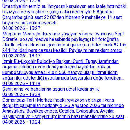
05.08.2026
-
12:28
Ümraniye’nin temiz su ihtiyacını karşılayan ana isale hattındaki
revizyon ve iyileştirme çalışmaları nedeniyle 5 Ağustos
Çarşamba günü saat 22.00’den itibaren 9 mahalleye 14 saat
boyunca su verilemeyecek.
04.08.2026
-
15:27
Muğla'nın Menteşe ilçesinde yaşayan sinema oyuncusu Yiğit
Dören'e, sosyal medya hesabında paylaştığı bir fotoğrafta
alkollü içki markasının görünmesi gerekçe gösterilerek 82 bin
244 lira idari para cezası kesildi. Paylaşımının reklam amacı
taşımadığını savunan Dören, cezanın iptali için yargıya
01.08.2026
-
18:17
başvurdu.
İzmir Büyükşehir Belediye Başkanı Cemil Tugay tarafından
organik atıkların evde dönüşümü için başlatılan bokaşi
kompostu uygulaması 4 bin 556 haneye ulaştı. İzmirlilerin
yoğun ilgi gösterdiği uygulamada başvuruları değerlendiren
Tarımsal Hizmetler Dairesi Başkanlığı, farklı ilçelerde toplam
01.08.2026
-
14:19
128 bokaşi kompost eğitimi düzenleyerek İzmirlileri
Şehit anne ve babalarına asgari ücret kadar aylık
sürdürülebilir atık yönetimi sistemine dahil etti.
03.08.2026
-
18:39
Osmangazi Terfi Merkezi’ndeki revizyon ve arızalı vana
değişim çalışmaları nedeniyle 5-6 Ağustos 2026 tarihlerinde
Arnavutköy, Büyükçekmece, Çatalca, Eyüpsultan, Avcılar,
Başakşehir ve Esenyurt ilçelerinin bazı mahallelerine 20 saat
süreyle su verilemeyecek.
04.08.2026
-
10:24