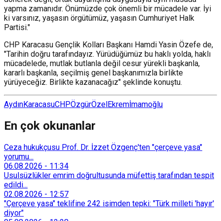
yapma zamanıdır. Önümüzde çok önemli bir mücadele var. İyi
ki varsınız, yaşasın örgütümüz, yaşasın Cumhuriyet Halk
Partisi."
CHP Karacasu Gençlik Kolları Başkanı Hamdi Yasin Özefe de,
"Tarihin doğru tarafındayız. Yürüdüğümüz bu haklı yolda, haklı
mücadelede, mutlak butlanla değil cesur yürekli başkanla,
kararlı başkanla, seçilmiş genel başkanımızla birlikte
yürüyeceğiz. Birlikte kazanacağız" şeklinde konuştu.
Aydın
Karacasu
CHP
ÖzgürÖzel
Ekremİmamoğlu
En çok okunanlar
Ceza hukukçusu Prof. Dr. İzzet Özgenç'ten "çerçeve yasa"
yorumu...
06.08.2026
-
11:34
Usulsüzlükler emrim doğrultusunda müfettiş tarafından tespit
edildi...
02.08.2026
-
12:57
"Çerçeve yasa" teklifine 242 isimden tepki: "Türk milleti 'hayır'
diyor"