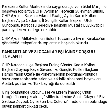
Karacasu Kültür Merkezi’nde saygı duruşu ve İstiklal Marşı ile
başlayan toplantıya CHP Aydın Milletvekili Süleyman Bülbül,
CHP Aydın İl Başkanı Hikmet Saatçı, Aydın Kadın Kolları
Başkanı Ayşe Özdemir, İl Gençlik Kolları Başkanı Ufuk
Gündoğdu, Karacasu Belediye Başkanı Mustafa Büyükyapıcı,
parti üyeleri ve delegeler katıldı.
CHP Aydın Milletvekilleri Bülent Tezcan ve Evrim Karakoz'un
gönderdiği telgraflar da toplantının başında okundu. ​
PANKARTLAR VE SLOGANLAR EŞLİĞİNDE COŞKULU
TOPLANTI
CHP Karacasu İlçe Başkanı Erdinç Gümüş, Kadın Kolları
Başkanı Zeynep Kaya Güvendi ve Gençlik Kolları Başkanı
Hamdi Yasin Özefe ile yönetimlerinin koordinasyonunda
hazırlanan toplantıda salon ve etkinlik alanı parti bayrakları,
Atatürk posteri ve Türk bayrağı ile donatıldı.
Giriş bölümünde Özgür Özel ve Ekrem İmamoğlu’nun
fotoğraflarının yer aldığı, “Millet İradesine Sahip Çıkıyor / Biz
Sadece Zeybek Oynarken Diz Çökeriz” ifadelerinin bulunduğu
büyük pankart dikkati çekti.