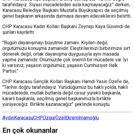
tarafındayız. Siyasi mücadeleden asla kaçmayacağız” derken,
Karacasu Belediye Başkanı Mustafa Büyükyapıcı da seçilmiş
genel başkanın arkasında durmaya devam edeceklerini belirtti.
CHP Karacasu Kadın Kolları Başkanı Zeynep Kaya Güvendi de
şunları kaydetti:
"Bugün dayanışmayı büyütme zamanı. Kişileri değil,
örgütümüzü konuşma zamanıdır. Eleştirilerinizi birbirimize sırt
dönerek değil, ortak dayanışma duygusuyla aynı masada
yapma zamanıdır. Önümüzde çok önemli bir mücadele var. İyi
ki varsınız, yaşasın örgütümüz, yaşasın Cumhuriyet Halk
Partisi."
CHP Karacasu Gençlik Kolları Başkanı Hamdi Yasin Özefe de,
"Tarihin doğru tarafındayız. Yürüdüğümüz bu haklı yolda, haklı
mücadelede, mutlak butlanla değil cesur yürekli başkanla,
kararlı başkanla, seçilmiş genel başkanımızla birlikte
yürüyeceğiz. Birlikte kazanacağız" şeklinde konuştu.
Aydın
Karacasu
CHP
ÖzgürÖzel
Ekremİmamoğlu
En çok okunanlar