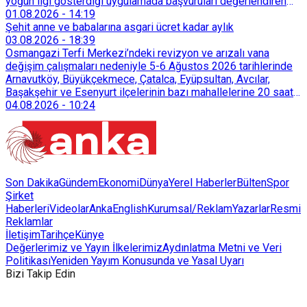
yoğun ilgi gösterdiği uygulamada başvuruları değerlendiren
Tarımsal Hizmetler Dairesi Başkanlığı, farklı ilçelerde toplam
01.08.2026
-
14:19
128 bokaşi kompost eğitimi düzenleyerek İzmirlileri
Şehit anne ve babalarına asgari ücret kadar aylık
sürdürülebilir atık yönetimi sistemine dahil etti.
03.08.2026
-
18:39
Osmangazi Terfi Merkezi’ndeki revizyon ve arızalı vana
değişim çalışmaları nedeniyle 5-6 Ağustos 2026 tarihlerinde
Arnavutköy, Büyükçekmece, Çatalca, Eyüpsultan, Avcılar,
Başakşehir ve Esenyurt ilçelerinin bazı mahallelerine 20 saat
süreyle su verilemeyecek.
04.08.2026
-
10:24
Son Dakika
Gündem
Ekonomi
Dünya
Yerel Haberler
Bülten
Spor
Şirket
Haberleri
Videolar
AnkaEnglish
Kurumsal/Reklam
Yazarlar
Resmi
Reklamlar
İletişim
Tarihçe
Künye
Değerlerimiz ve Yayın İlkelerimiz
Aydınlatma Metni ve Veri
Politikası
Yeniden Yayım Konusunda ve Yasal Uyarı
Bizi Takip Edin