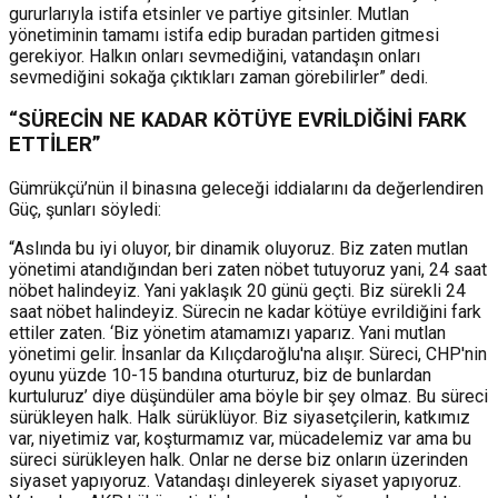
gururlarıyla istifa etsinler ve partiye gitsinler. Mutlan
yönetiminin tamamı istifa edip buradan partiden gitmesi
gerekiyor. Halkın onları sevmediğini, vatandaşın onları
sevmediğini sokağa çıktıkları zaman görebilirler” dedi.
“SÜRECİN NE KADAR KÖTÜYE EVRİLDİĞİNİ FARK
ETTİLER”
Gümrükçü’nün il binasına geleceği iddialarını da değerlendiren
Güç, şunları söyledi:
“Aslında bu iyi oluyor, bir dinamik oluyoruz. Biz zaten mutlan
yönetimi atandığından beri zaten nöbet tutuyoruz yani, 24 saat
nöbet halindeyiz. Yani yaklaşık 20 günü geçti. Biz sürekli 24
saat nöbet halindeyiz. Sürecin ne kadar kötüye evrildiğini fark
ettiler zaten. ‘Biz yönetim atamamızı yaparız. Yani mutlan
yönetimi gelir. İnsanlar da Kılıçdaroğlu'na alışır. Süreci, CHP'nin
oyunu yüzde 10-15 bandına oturturuz, biz de bunlardan
kurtuluruz’ diye düşündüler ama böyle bir şey olmaz. Bu süreci
sürükleyen halk. Halk sürüklüyor. Biz siyasetçilerin, katkımız
var, niyetimiz var, koşturmamız var, mücadelemiz var ama bu
süreci sürükleyen halk. Onlar ne derse biz onların üzerinden
siyaset yapıyoruz. Vatandaşı dinleyerek siyaset yapıyoruz.