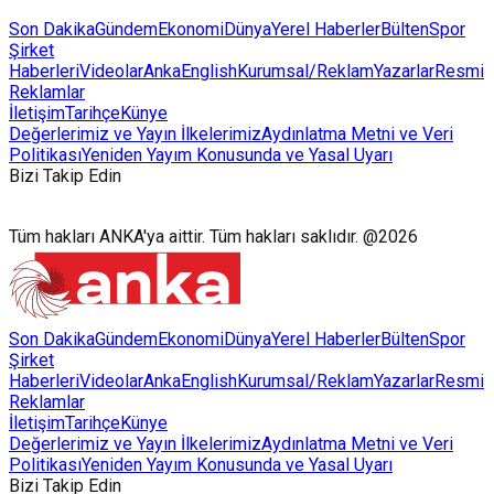
Son Dakika
Gündem
Ekonomi
Dünya
Yerel Haberler
Bülten
Spor
Şirket
Haberleri
Videolar
AnkaEnglish
Kurumsal/Reklam
Yazarlar
Resmi
Reklamlar
İletişim
Tarihçe
Künye
Değerlerimiz ve Yayın İlkelerimiz
Aydınlatma Metni ve Veri
Politikası
Yeniden Yayım Konusunda ve Yasal Uyarı
Bizi Takip Edin
Tüm hakları ANKA'ya aittir. Tüm hakları saklıdır. @2026
Son Dakika
Gündem
Ekonomi
Dünya
Yerel Haberler
Bülten
Spor
Şirket
Haberleri
Videolar
AnkaEnglish
Kurumsal/Reklam
Yazarlar
Resmi
Reklamlar
İletişim
Tarihçe
Künye
Değerlerimiz ve Yayın İlkelerimiz
Aydınlatma Metni ve Veri
Politikası
Yeniden Yayım Konusunda ve Yasal Uyarı
Bizi Takip Edin