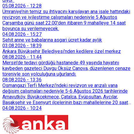
diyor"
05.08.2026
-
12:28
Ümraniye’nin temiz su ihtiyacını karşılayan ana isale hattındaki
revizyon ve iyileştirme çalışmaları nedeniyle 5 Ağustos
Çarşamba günü saat 22.00’den itibaren 9 mahalleye 14 saat
boyunca su verilemeyecek.
04.08.2026
-
15:27
Şehit anne ve babalarına asgari ücret kadar aylık
03.08.2026
-
18:39
Ankara Büyükşehir Belediyesi'nden kedilere özel merkez
08.08.2026
-
11:44
Mersin'de tedavi gördüğü hastanede 49 yaşında hayatını
kaybeden gazeteci Duygu Öksüz Canova, düzenlenen cenaze
töreniyle son yolculuğuna uğurlandı.
08.08.2026
-
13:36
Osmangazi Terfi Merkezi’ndeki revizyon ve arızalı vana
değişim çalışmaları nedeniyle 5-6 Ağustos 2026 tarihlerinde
Arnavutköy, Büyükçekmece, Çatalca, Eyüpsultan, Avcılar,
Başakşehir ve Esenyurt ilçelerinin bazı mahallelerine 20 saat
süreyle su verilemeyecek.
04.08.2026
-
10:24