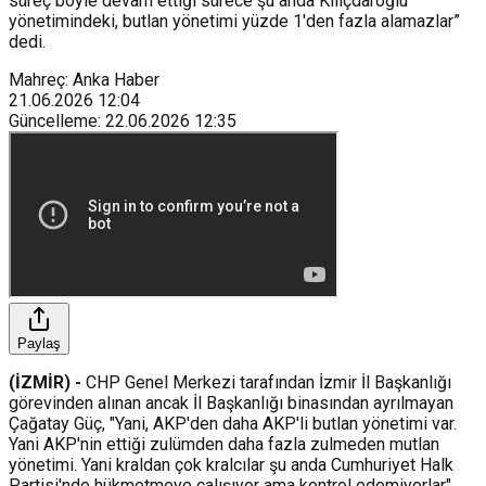
süreç böyle devam ettiği sürece şu anda Kılıçdaroğlu
yönetimindeki, butlan yönetimi yüzde 1'den fazla alamazlar”
dedi.
Mahreç: Anka Haber
21.06.2026
12:04
Güncelleme
:
22.06.2026
12:35
Paylaş
(İZMİR) -
CHP Genel Merkezi tarafından İzmir İl Başkanlığı
görevinden alınan ancak İl Başkanlığı binasından ayrılmayan
Çağatay Güç, "Yani, AKP'den daha AKP'li butlan yönetimi var.
Yani AKP'nin ettiği zulümden daha fazla zulmeden mutlan
yönetimi. Yani kraldan çok kralcılar şu anda Cumhuriyet Halk
Partisi'nde hükmetmeye çalışıyor ama kontrol edemiyorlar"