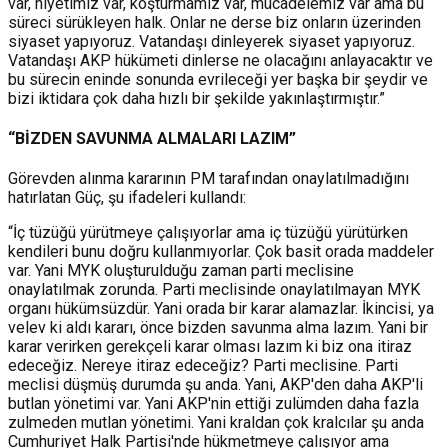
var, niyetimiz var, koşturmamız var, mücadelemiz var ama bu
süreci sürükleyen halk. Onlar ne derse biz onların üzerinden
siyaset yapıyoruz. Vatandaşı dinleyerek siyaset yapıyoruz.
Vatandaşı AKP hükümeti dinlerse ne olacağını anlayacaktır ve
bu sürecin eninde sonunda evrileceği yer başka bir şeydir ve
bizi iktidara çok daha hızlı bir şekilde yakınlaştırmıştır.”
“BİZDEN SAVUNMA ALMALARI LAZIM”
Görevden alınma kararının PM tarafından onaylatılmadığını
hatırlatan Güç, şu ifadeleri kullandı:
“İç tüzüğü yürütmeye çalışıyorlar ama iç tüzüğü yürütürken
kendileri bunu doğru kullanmıyorlar. Çok basit orada maddeler
var. Yani MYK oluşturulduğu zaman parti meclisine
onaylatılmak zorunda. Parti meclisinde onaylatılmayan MYK
organı hükümsüzdür. Yani orada bir karar alamazlar. İkincisi, ya
velev ki aldı kararı, önce bizden savunma alma lazım. Yani bir
karar verirken gerekçeli karar olması lazım ki biz ona itiraz
edeceğiz. Nereye itiraz edeceğiz? Parti meclisine. Parti
meclisi düşmüş durumda şu anda. Yani, AKP'den daha AKP'li
butlan yönetimi var. Yani AKP'nin ettiği zulümden daha fazla
zulmeden mutlan yönetimi. Yani kraldan çok kralcılar şu anda
Cumhuriyet Halk Partisi'nde hükmetmeye çalışıyor ama