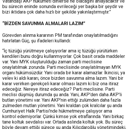
Vatandaşı AKP hükümeti dinlerse ne olacağını anlayacaktır ve
bu sürecin eninde sonunda evrileceği yer başka bir şeydir ve
bizi iktidara çok daha hızlı bir şekilde yakınlaştırmıştır.”
“BİZDEN SAVUNMA ALMALARI LAZIM”
Görevden alınma kararının PM tarafından onaylatılmadığını
hatırlatan Güç, şu ifadeleri kullandı:
“İç tüzüğü yürütmeye çalışıyorlar ama iç tüzüğü yürütürken
kendileri bunu doğru kullanmıyorlar. Çok basit orada maddeler
var. Yani MYK oluşturulduğu zaman parti meclisine
onaylatılmak zorunda. Parti meclisinde onaylatılmayan MYK
organı hükümsüzdür. Yani orada bir karar alamazlar. İkincisi, ya
velev ki aldı kararı, önce bizden savunma alma lazım. Yani bir
karar verirken gerekçeli karar olması lazım ki biz ona itiraz
edeceğiz. Nereye itiraz edeceğiz? Parti meclisine. Parti
meclisi düşmüş durumda şu anda. Yani, AKP'den daha AKP'li
butlan yönetimi var. Yani AKP'nin ettiği zulümden daha fazla
zulmeden mutlan yönetimi. Yani kraldan çok kralcılar şu anda
Cumhuriyet Halk Partisi'nde hükmetmeye çalışıyor ama
kontrol edemiyorlar. Çünkü kimse yok etraflarında. Yani birkaç
tane koltuk sevdalısı var. Ortada aslında koltuk yok. Bu süreç
böyle devam ettiği sürece şu anda Kılıçdaroğlu yönetimindeki,