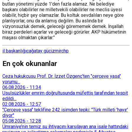
butlan yönetimi yüzde 1'den fazla alamaz. Ne belediye
başkanı olabilirler ne milletvekili olabilirler ne meclis üyesi
olabilir, hiçbir şey olamazlar. Bu koltuk sevdalıları neye göre
planlıyorlar, onu da anlamış değilim. Bu aslında bir
vizyonsuzluk demek, geleceği görememek demek. İnşallah
biraz perdeleri açarlar ve geleceği görürler. AKP hükümetinin
maşası olmaktan çıkarlar.”
il başkanlığı
çağatay güç
izmir
chp
En çok okunanlar
Ceza hukukçusu Prof. Dr. İzzet Özgenç'ten "çerçeve yasa"
yorumu...
06.08.2026
-
11:34
Usulsüzlükler emrim doğrultusunda müfettiş tarafından tespit
edildi...
02.08.2026
-
12:57
"Çerçeve yasa" teklifine 242 isimden tepki: "Türk milleti 'hayır'
diyor"
05.08.2026
-
12:28
Ümraniye’nin temiz su ihtiyacını karşılayan ana isale hattındaki