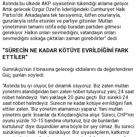
Aslında bu ülkede AKP siyasetinin tükendiği anlama geliyor.
Artık gelecek Özgür Özel'in liderliğindeki Cumhuriyet Halk
Partisi'dir. Arkadaşlara tek tavsiyemiz, lütfen onurlarıyla,
gururlarıyla istifa etsinler ve partiye gitsinler. Mutlan
yönetiminin tamamı istifa edip buradan partiden gitmesi
gerekiyor. Halkın onları sevmediğini, vatandaşın onları
sevmediğini sokağa çıktıkları zaman görebilirler” dedi.
“SÜRECİN NE KADAR KÖTÜYE EVRİLDİĞİNİ FARK
ETTİLER”
Gümrükçü’nün il binasına geleceği iddialarını da değerlendiren
Güç, şunları söyledi:
“Aslında bu iyi oluyor, bir dinamik oluyoruz. Biz zaten mutlan
yönetimi atandığından beri zaten nöbet tutuyoruz yani, 24 saat
nöbet halindeyiz. Yani yaklaşık 20 günü geçti. Biz sürekli 24
saat nöbet halindeyiz. Sürecin ne kadar kötüye evrildiğini fark
ettiler zaten. ‘Biz yönetim atamamızı yaparız. Yani mutlan
yönetimi gelir. İnsanlar da Kılıçdaroğlu'na alışır. Süreci, CHP'nin
oyunu yüzde 10-15 bandına oturturuz, biz de bunlardan
kurtuluruz’ diye düşündüler ama böyle bir şey olmaz. Bu süreci
sürükleyen halk. Halk sürüklüyor. Biz siyasetçilerin, katkımız