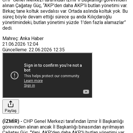
alınan Çağatay Güç, “AKP'den daha AKP'li butlan yönetimi var.
Birkaç tane koltuk sevdalısı var. Ortada aslında koltuk yok. Bu
süreç böyle devam ettiği sürece şu anda Kılıçdaroğlu
yönetimindeki, butlan yönetimi yüzde 1'den fazla alamazlar”
dedi.
Mahreç: Anka Haber
21.06.2026
12:04
Güncelleme
:
22.06.2026
12:35
Paylaş
(İZMİR) -
CHP Genel Merkezi tarafından İzmir İl Başkanlığı
görevinden alınan ancak İl Başkanlığı binasından ayrılmayan
Çağatay Güç, "Yani, AKP'den daha AKP'li butlan yönetimi var.