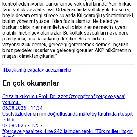
kontrol edemiyorlar. Çünkü kimse yok etraflarında. Yani birkaç
tane koltuk sevdalısı var. Ortada aslında koltuk yok. Bu süreç
böyle devam ettiği sürece şu anda Kılıçdaroğlu yönetimindeki,
butlan yönetimi yüzde 1'den fazla alamaz. Ne belediye
başkanı olabilirler ne milletvekili olabilirler ne meclis üyesi
olabilir, hiçbir şey olamazlar. Bu koltuk sevdalıları neye göre
planlıyorlar, onu da anlamış değilim. Bu aslında bir
vizyonsuzluk demek, geleceği görememek demek. İnşallah
biraz perdeleri açarlar ve geleceği görürler. AKP hükümetinin
maşası olmaktan çıkarlar.”
il başkanlığı
çağatay güç
izmir
chp
En çok okunanlar
Ceza hukukçusu Prof. Dr. İzzet Özgenç'ten "çerçeve yasa"
yorumu...
06.08.2026
-
11:34
Usulsüzlükler emrim doğrultusunda müfettiş tarafından tespit
edildi...
02.08.2026
-
12:57
"Çerçeve yasa" teklifine 242 isimden tepki: "Türk milleti 'hayır'