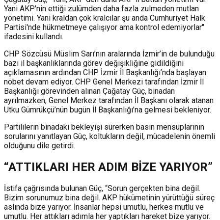
Yani AKP'nin ettiği zulümden daha fazla zulmeden mutlan
yönetimi. Yani kraldan çok kralcılar şu anda Cumhuriyet Halk
Partisi'nde hükmetmeye çalışıyor ama kontrol edemiyorlar"
ifadesini kullandı.
CHP Sözcüsü Müslim Sarı’nın aralarında İzmir’in de bulunduğu
bazı il başkanlıklarında görev değişikliğine gidildiğini
açıklamasının ardından CHP İzmir İl Başkanlığı’nda başlayan
nöbet devam ediyor. CHP Genel Merkezi tarafından İzmir İl
Başkanlığı görevinden alınan Çağatay Güç, binadan
ayrılmazken, Genel Merkez tarafından İl Başkanı olarak atanan
Utku Gümrükçü’nün bugün İl Başkanlığı’na gelmesi bekleniyor.
Partililerin binadaki bekleyişi sürerken basın mensuplarının
sorularını yanıtlayan Güç, koltukların değil, mücadelenin önemli
olduğunu dile getirdi.
“ATTIKLARI HER ADIM BİZE YARIYOR”
İstifa çağrısında bulunan Güç, “Sorun gerçekten bina değil.
Bizim sorunumuz bina değil. AKP hükümetinin yürüttüğü süreç
aslında bize yarıyor. İnsanlar hepsi umutlu, herkes mutlu ve
umutlu. Her attıkları adımla her yaptıkları hareket bize yarıyor.