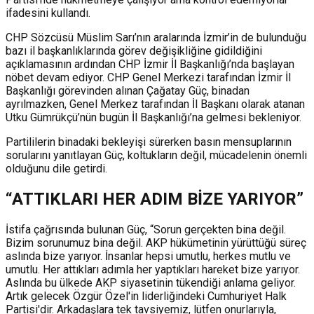
ifadesini kullandı.
CHP Sözcüsü Müslim Sarı’nın aralarında İzmir’in de bulunduğu
bazı il başkanlıklarında görev değişikliğine gidildiğini
açıklamasının ardından CHP İzmir İl Başkanlığı’nda başlayan
nöbet devam ediyor. CHP Genel Merkezi tarafından İzmir İl
Başkanlığı görevinden alınan Çağatay Güç, binadan
ayrılmazken, Genel Merkez tarafından İl Başkanı olarak atanan
Utku Gümrükçü’nün bugün İl Başkanlığı’na gelmesi bekleniyor.
Partililerin binadaki bekleyişi sürerken basın mensuplarının
sorularını yanıtlayan Güç, koltukların değil, mücadelenin önemli
olduğunu dile getirdi.
“ATTIKLARI HER ADIM BİZE YARIYOR”
İstifa çağrısında bulunan Güç, “Sorun gerçekten bina değil.
Bizim sorunumuz bina değil. AKP hükümetinin yürüttüğü süreç
aslında bize yarıyor. İnsanlar hepsi umutlu, herkes mutlu ve
umutlu. Her attıkları adımla her yaptıkları hareket bize yarıyor.
Aslında bu ülkede AKP siyasetinin tükendiği anlama geliyor.
Artık gelecek Özgür Özel'in liderliğindeki Cumhuriyet Halk
Partisi'dir. Arkadaşlara tek tavsiyemiz, lütfen onurlarıyla,