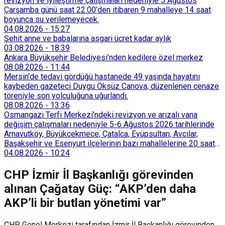
revizyon ve iyileştirme çalışmaları nedeniyle 5 Ağustos
Çarşamba günü saat 22.00’den itibaren 9 mahalleye 14 saat
boyunca su verilemeyecek.
04.08.2026
-
15:27
Şehit anne ve babalarına asgari ücret kadar aylık
03.08.2026
-
18:39
Ankara Büyükşehir Belediyesi'nden kedilere özel merkez
08.08.2026
-
11:44
Mersin'de tedavi gördüğü hastanede 49 yaşında hayatını
kaybeden gazeteci Duygu Öksüz Canova, düzenlenen cenaze
töreniyle son yolculuğuna uğurlandı.
08.08.2026
-
13:36
Osmangazi Terfi Merkezi’ndeki revizyon ve arızalı vana
değişim çalışmaları nedeniyle 5-6 Ağustos 2026 tarihlerinde
Arnavutköy, Büyükçekmece, Çatalca, Eyüpsultan, Avcılar,
Başakşehir ve Esenyurt ilçelerinin bazı mahallelerine 20 saat
süreyle su verilemeyecek.
04.08.2026
-
10:24
CHP İzmir İl Başkanlığı görevinden
alınan Çağatay Güç: “AKP’den daha
AKP’li bir butlan yönetimi var”
CHP Genel Merkezi tarafından İzmir İl Başkanlığı görevinden