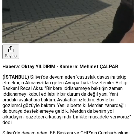
Paylaş
Habera: Oktay YILDIRIM - Kamera: Mehmet ÇALPAR
(İSTANBUL)
Silivri'de devam eden 'casusluk davası'nı takip
etmek için Almanya'dan gelen Avrupa Türk Gazeteciler Birligi
Baskani Recai Aksu "Bir kere iddianameye baktığın zaman
iddianameyi kabul edilebilir bir durum da değil yani. Yani
oradaki avukatlara baktım. Avukatları izledim. Böyle bir
gözlemci gözüyle baktım. Yani elbette ki Merdan Yanardağ'ı
da buraya desteklemeye geldik. Merdan da benim yol
arkadaşım, gazeteci arkadaşımdır birlikte mücadele veriyoruz"
dedi.
Silivri'de devam eden İBB Başkanı ve CHP'nin Cumhurbaşkanı