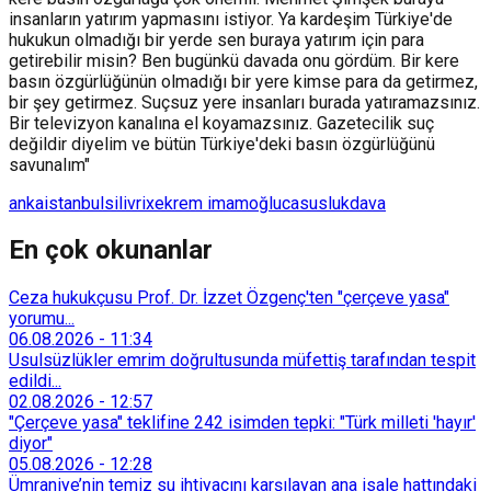
insanların yatırım yapmasını istiyor. Ya kardeşim Türkiye'de
hukukun olmadığı bir yerde sen buraya yatırım için para
getirebilir misin? Ben bugünkü davada onu gördüm. Bir kere
basın özgürlüğünün olmadığı bir yere kimse para da getirmez,
bir şey getirmez. Suçsuz yere insanları burada yatıramazsınız.
Bir televizyon kanalına el koyamazsınız. Gazetecilik suç
değildir diyelim ve bütün Türkiye'deki basın özgürlüğünü
savunalım"
anka
istanbul
silivrix
ekrem imamoğlu
casusluk
dava
En çok okunanlar
Ceza hukukçusu Prof. Dr. İzzet Özgenç'ten "çerçeve yasa"
yorumu...
06.08.2026
-
11:34
Usulsüzlükler emrim doğrultusunda müfettiş tarafından tespit
edildi...
02.08.2026
-
12:57
"Çerçeve yasa" teklifine 242 isimden tepki: "Türk milleti 'hayır'
diyor"
05.08.2026
-
12:28
Ümraniye’nin temiz su ihtiyacını karşılayan ana isale hattındaki