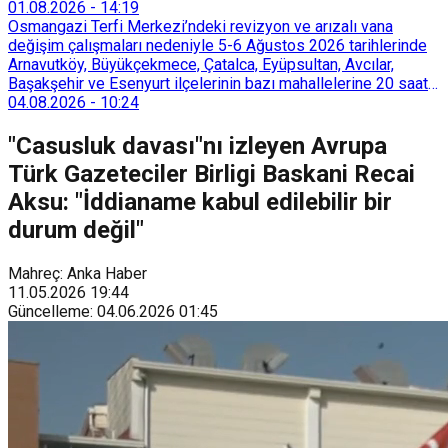
Tarımsal Hizmetler Dairesi Başkanlığı, farklı ilçelerde toplam
01.08.2026
-
14:19
128 bokaşi kompost eğitimi düzenleyerek İzmirlileri
Osmangazi Terfi Merkezi’ndeki revizyon ve arızalı vana
sürdürülebilir atık yönetimi sistemine dahil etti.
değişim çalışmaları nedeniyle 5-6 Ağustos 2026 tarihlerinde
Arnavutköy, Büyükçekmece, Çatalca, Eyüpsultan, Avcılar,
Başakşehir ve Esenyurt ilçelerinin bazı mahallelerine 20 saat
süreyle su verilemeyecek.
04.08.2026
-
10:24
"Casusluk davası"nı izleyen Avrupa
Türk Gazeteciler Birligi Baskani Recai
Aksu: "İddianame kabul edilebilir bir
durum değil"
Mahreç: Anka Haber
11.05.2026
19:44
Güncelleme
:
04.06.2026
01:45