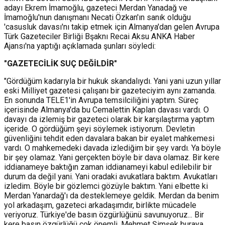
adayı Ekrem İmamoğlu, gazeteci Merdan Yanadağ ve
İmamoğlu'nun danışmanı Necati Özkan'ın sanık olduğu
'casusluk davası'nı takip etmek için Almanya'dan gelen Avrupa
Türk Gazeteciler Birliği Bşaknı Recai Aksu ANKA Haber
Ajansı'na yaptığı açıklamada şunları söyledi:
"GAZETECİLİK SUÇ DEĞİLDİR"
"Gördüğüm kadarıyla bir hukuk skandalıydı. Yani yani uzun yıllar
eski Milliyet gazetesi çalışanı bir gazeteciyim aynı zamanda.
En sonunda TELE1'in Avrupa temsilciliğini yaptım. Süreç
içerisinde Almanya'da bu Cemalettin Kaplan davası vardı. O
davayı da izlemiş bir gazeteci olarak bir karşılaştırma yaptım
içeride. O gördüğüm şeyi söylemek istiyorum. Devletin
güvenliğini tehdit eden davalara bakan bir eyalet mahkemesi
vardı. O mahkemedeki davada izlediğim bir şey vardı. Ya böyle
bir şey olamaz. Yani gerçekten böyle bir dava olamaz. Bir kere
iddianameye baktığın zaman iddianameyi kabul edilebilir bir
durum da değil yani. Yani oradaki avukatlara baktım. Avukatları
izledim. Böyle bir gözlemci gözüyle baktım. Yani elbette ki
Merdan Yanardağ'ı da desteklemeye geldik. Merdan da benim
yol arkadaşım, gazeteci arkadaşımdır, birlikte mücadele
veriyoruz. Türkiye'de basın özgürlüğünü savunuyoruz... Bir
kere basın özgürlüğü çok önemli. Mehmet Şimşek buraya