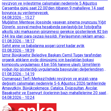
revizyon ve iyileştirme çalışmaları nedeniyle 5 Ağustos
Çarşamba günü saat 22.00’den itibaren 9 mahalleye 14 saat
boyunca su verilemeyecek.
04.08.2026
-
15:27
Muğla'nın Menteşe ilçesinde yaşayan sinema oyuncusu Yiğit
Dören'e, sosyal medya hesabında paylaştığı bir fotoğrafta
alkollü içki markasının görünmesi gerekçe gösterilerek 82 bin
244 lira idari para cezası kesildi. Paylaşımının reklam amacı
taşımadığını savunan Dören, cezanın iptali için yargıya
01.08.2026
-
18:17
başvurdu.
Şehit anne ve babalarına asgari ücret kadar aylık
03.08.2026
-
18:39
İzmir Büyükşehir Belediye Başkanı Cemil Tugay tarafından
organik atıkların evde dönüşümü için başlatılan bokaşi
kompostu uygulaması 4 bin 556 haneye ulaştı. İzmirlilerin
yoğun ilgi gösterdiği uygulamada başvuruları değerlendiren
Tarımsal Hizmetler Dairesi Başkanlığı, farklı ilçelerde toplam
01.08.2026
-
14:19
128 bokaşi kompost eğitimi düzenleyerek İzmirlileri
Osmangazi Terfi Merkezi’ndeki revizyon ve arızalı vana
sürdürülebilir atık yönetimi sistemine dahil etti.
değişim çalışmaları nedeniyle 5-6 Ağustos 2026 tarihlerinde
Arnavutköy, Büyükçekmece, Çatalca, Eyüpsultan, Avcılar,
Başakşehir ve Esenyurt ilçelerinin bazı mahallelerine 20 saat
süreyle su verilemeyecek.
04.08.2026
-
10:24