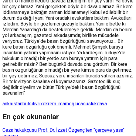
vardı. O mahkemedeki davada izlediğim bir şey vardı. Ya böyle
bir şey olamaz. Yani gerçekten böyle bir dava olamaz. Bir kere
iddianameye baktığın zaman iddianameyi kabul edilebilir bir
durum da değil yani. Yani oradaki avukatlara baktım. Avukatları
izledim. Böyle bir gözlemci gözüyle baktım. Yani elbette ki
Merdan Yanardağ'ı da desteklemeye geldik. Merdan da benim
yol arkadaşım, gazeteci arkadaşımdır, birlikte mücadele
veriyoruz. Türkiye'de basın özgürlüğünü savunuyoruz... Bir
kere basın özgürlüğü çok önemli. Mehmet Şimşek buraya
insanların yatırım yapmasını istiyor. Ya kardeşim Türkiye'de
hukukun olmadığı bir yerde sen buraya yatırım için para
getirebilir misin? Ben bugünkü davada onu gördüm. Bir kere
basın özgürlüğünün olmadığı bir yere kimse para da getirmez,
bir şey getirmez. Suçsuz yere insanları burada yatıramazsınız.
Bir televizyon kanalına el koyamazsınız. Gazetecilik suç
değildir diyelim ve bütün Türkiye'deki basın özgürlüğünü
savunalım"
anka
istanbul
silivrix
ekrem imamoğlu
casusluk
dava
En çok okunanlar
Ceza hukukçusu Prof. Dr. İzzet Özgenç'ten "çerçeve yasa"
yorumu...