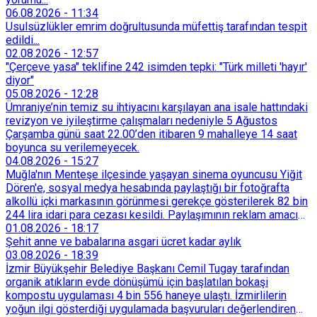
06.08.2026
-
11:34
Usulsüzlükler emrim doğrultusunda müfettiş tarafından tespit
edildi...
02.08.2026
-
12:57
"Çerçeve yasa" teklifine 242 isimden tepki: "Türk milleti 'hayır'
diyor"
05.08.2026
-
12:28
Ümraniye’nin temiz su ihtiyacını karşılayan ana isale hattındaki
revizyon ve iyileştirme çalışmaları nedeniyle 5 Ağustos
Çarşamba günü saat 22.00’den itibaren 9 mahalleye 14 saat
boyunca su verilemeyecek.
04.08.2026
-
15:27
Muğla'nın Menteşe ilçesinde yaşayan sinema oyuncusu Yiğit
Dören'e, sosyal medya hesabında paylaştığı bir fotoğrafta
alkollü içki markasının görünmesi gerekçe gösterilerek 82 bin
244 lira idari para cezası kesildi. Paylaşımının reklam amacı
taşımadığını savunan Dören, cezanın iptali için yargıya
01.08.2026
-
18:17
başvurdu.
Şehit anne ve babalarına asgari ücret kadar aylık
03.08.2026
-
18:39
İzmir Büyükşehir Belediye Başkanı Cemil Tugay tarafından
organik atıkların evde dönüşümü için başlatılan bokaşi
kompostu uygulaması 4 bin 556 haneye ulaştı. İzmirlilerin
yoğun ilgi gösterdiği uygulamada başvuruları değerlendiren