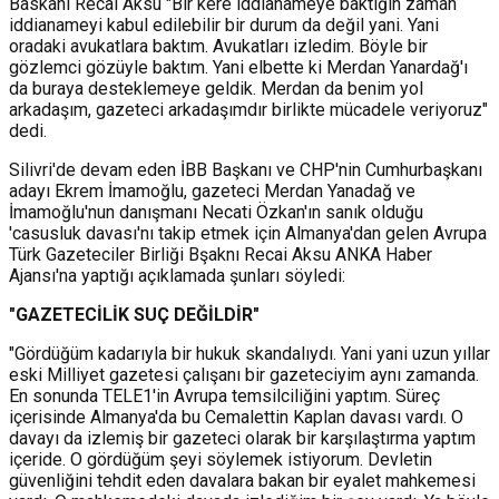
Baskani Recai Aksu "Bir kere iddianameye baktığın zaman
iddianameyi kabul edilebilir bir durum da değil yani. Yani
oradaki avukatlara baktım. Avukatları izledim. Böyle bir
gözlemci gözüyle baktım. Yani elbette ki Merdan Yanardağ'ı
da buraya desteklemeye geldik. Merdan da benim yol
arkadaşım, gazeteci arkadaşımdır birlikte mücadele veriyoruz"
dedi.
Silivri'de devam eden İBB Başkanı ve CHP'nin Cumhurbaşkanı
adayı Ekrem İmamoğlu, gazeteci Merdan Yanadağ ve
İmamoğlu'nun danışmanı Necati Özkan'ın sanık olduğu
'casusluk davası'nı takip etmek için Almanya'dan gelen Avrupa
Türk Gazeteciler Birliği Bşaknı Recai Aksu ANKA Haber
Ajansı'na yaptığı açıklamada şunları söyledi:
"GAZETECİLİK SUÇ DEĞİLDİR"
"Gördüğüm kadarıyla bir hukuk skandalıydı. Yani yani uzun yıllar
eski Milliyet gazetesi çalışanı bir gazeteciyim aynı zamanda.
En sonunda TELE1'in Avrupa temsilciliğini yaptım. Süreç
içerisinde Almanya'da bu Cemalettin Kaplan davası vardı. O
davayı da izlemiş bir gazeteci olarak bir karşılaştırma yaptım
içeride. O gördüğüm şeyi söylemek istiyorum. Devletin
güvenliğini tehdit eden davalara bakan bir eyalet mahkemesi