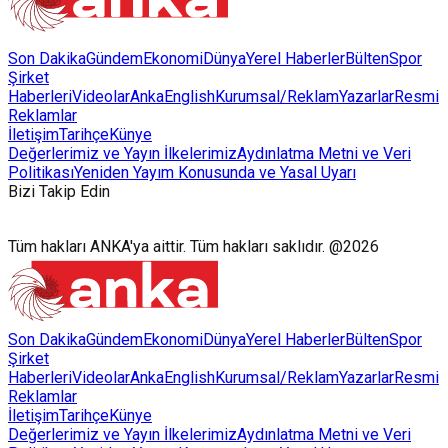
Son Dakika
Gündem
Ekonomi
Dünya
Yerel Haberler
Bülten
Spor
Şirket
Haberleri
Videolar
AnkaEnglish
Kurumsal/Reklam
Yazarlar
Resmi
Reklamlar
İletişim
Tarihçe
Künye
Değerlerimiz ve Yayın İlkelerimiz
Aydınlatma Metni ve Veri
Politikası
Yeniden Yayım Konusunda ve Yasal Uyarı
Bizi Takip Edin
Tüm hakları ANKA'ya aittir. Tüm hakları saklıdır. @2026
Son Dakika
Gündem
Ekonomi
Dünya
Yerel Haberler
Bülten
Spor
Şirket
Haberleri
Videolar
AnkaEnglish
Kurumsal/Reklam
Yazarlar
Resmi
Reklamlar
İletişim
Tarihçe
Künye
Değerlerimiz ve Yayın İlkelerimiz
Aydınlatma Metni ve Veri