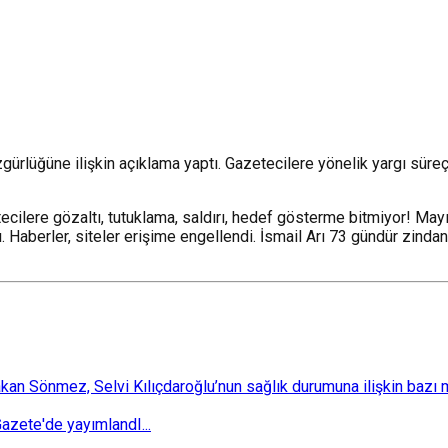
gürlüğüne ilişkin açıklama yaptı. Gazetecilere yönelik yargı süreç
ilere gözaltı, tutuklama, saldırı, hedef gösterme bitmiyor! Mayıs
ı. Haberler, siteler erişime engellendi. İsmail Arı 73 gündür zind
 Sönmez, Selvi Kılıçdaroğlu’nun sağlık durumuna ilişkin bazı mec
zete'de yayımlandI...