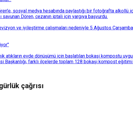
n'e, sosyal medya hesabında paylaştığı bir fotoğrafta alkollü i
ı savunan Dören, cezanın iptali için yargıya başvurdu.
i revizyon ve iyileştirme çalışmaları nedeniyle 5 Ağustos Çarşam
iyor"
k atıkların evde dönüşümü için başlatılan bokaşi kompostu uygulam
 Başkanlığı, farklı ilçelerde toplam 128 bokaşi kompost eğitimi d
gürlük çağrısı