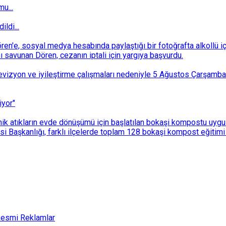
u...
ldi...
n'e, sosyal medya hesabında paylaştığı bir fotoğrafta alkollü i
ı savunan Dören, cezanın iptali için yargıya başvurdu.
i revizyon ve iyileştirme çalışmaları nedeniyle 5 Ağustos Çarşam
iyor"
k atıkların evde dönüşümü için başlatılan bokaşi kompostu uygulam
 Başkanlığı, farklı ilçelerde toplam 128 bokaşi kompost eğitimi d
esmi Reklamlar