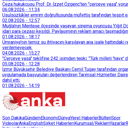
Ceza hukukçusu Prof. Dr. İzzet Özgenç'ten "çerçeve yasa" yorum
06.08.2026
-
11:34
Usulsüzlükler emrim doğrultusunda müfettiş tarafından tespit edi
02.08.2026
-
12:57
Muğla'nın Menteşe ilçesinde yaşayan sinema oyuncusu Yiğit Döre
idari para cezası kesildi. Paylaşımının reklam amacı taşımadığın
01.08.2026
-
18:17
Ümraniye’nin temiz su ihtiyacını karşılayan ana isale hattındak
verilemeyecek.
04.08.2026
-
15:27
"Çerçeve yasa" teklifine 242 isimden tepki: "Türk milleti 'hayır' d
05.08.2026
-
12:28
İzmir Büyükşehir Belediye Başkanı Cemil Tugay tarafından organi
uygulamada başvuruları değerlendiren Tarımsal Hizmetler Dairesi
dahil etti.
01.08.2026
-
14:19
Son Dakika
Gündem
Ekonomi
Dünya
Yerel Haberler
Bülten
Spor
Videolar
AnkaEnglish
Şirket Haberleri
Kurumsal/Reklam
Yazarlar
R