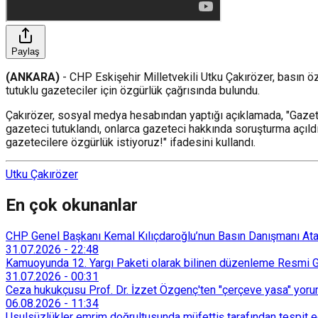
Paylaş
(ANKARA)
- CHP Eskişehir Milletvekili Utku Çakırözer, basın öz
tutuklu gazeteciler için özgürlük çağrısında bulundu.
Çakırözer, sosyal medya hesabından yaptığı açıklamada, "Gazetec
gazeteci tutuklandı, onlarca gazeteci hakkında soruşturma açıld
gazetecilere özgürlük istiyoruz!" ifadesini kullandı.
Utku Çakırözer
En çok okunanlar
CHP Genel Başkanı Kemal Kılıçdaroğlu’nun Basın Danışmanı Atakan
31.07.2026
-
22:48
Kamuoyunda 12. Yargı Paketi olarak bilinen düzenleme Resmi Ga
31.07.2026
-
00:31
Ceza hukukçusu Prof. Dr. İzzet Özgenç'ten "çerçeve yasa" yorum
06.08.2026
-
11:34
Usulsüzlükler emrim doğrultusunda müfettiş tarafından tespit edi