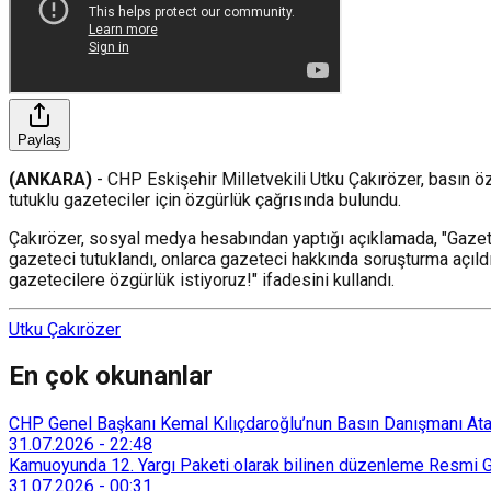
Paylaş
(ANKARA)
- CHP Eskişehir Milletvekili Utku Çakırözer, basın öz
tutuklu gazeteciler için özgürlük çağrısında bulundu.
Çakırözer, sosyal medya hesabından yaptığı açıklamada, "Gazetec
gazeteci tutuklandı, onlarca gazeteci hakkında soruşturma açıld
gazetecilere özgürlük istiyoruz!" ifadesini kullandı.
Utku Çakırözer
En çok okunanlar
CHP Genel Başkanı Kemal Kılıçdaroğlu’nun Basın Danışmanı Atakan
31.07.2026
-
22:48
Kamuoyunda 12. Yargı Paketi olarak bilinen düzenleme Resmi Ga
31.07.2026
-
00:31