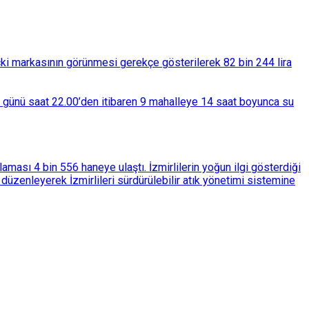
çki markasının görünmesi gerekçe gösterilerek 82 bin 244 lira
ba günü saat 22.00’den itibaren 9 mahalleye 14 saat boyunca su
ası 4 bin 556 haneye ulaştı. İzmirlilerin yoğun ilgi gösterdiği
üzenleyerek İzmirlileri sürdürülebilir atık yönetimi sistemine