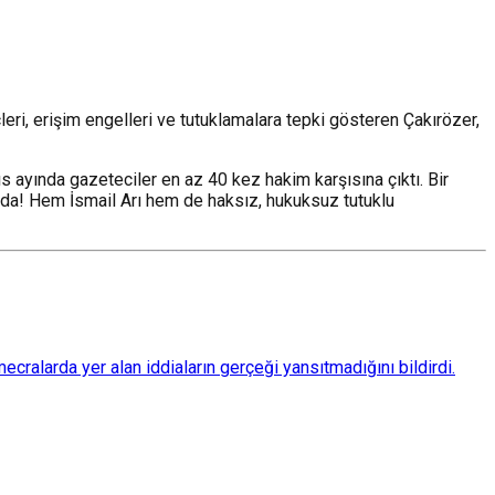
leri, erişim engelleri ve tutuklamalara tepki gösteren Çakırözer,
 ayında gazeteciler en az 40 kez hakim karşısına çıktı. Bir
anda! Hem İsmail Arı hem de haksız, hukuksuz tutuklu
ralarda yer alan iddiaların gerçeği yansıtmadığını bildirdi.