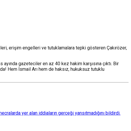
leri, erişim engelleri ve tutuklamalara tepki gösteren Çakırözer,
 ayında gazeteciler en az 40 kez hakim karşısına çıktı. Bir
anda! Hem İsmail Arı hem de haksız, hukuksuz tutuklu
ralarda yer alan iddiaların gerçeği yansıtmadığını bildirdi.