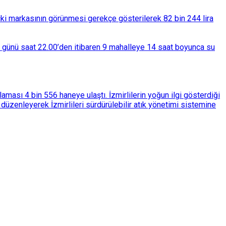
çki markasının görünmesi gerekçe gösterilerek 82 bin 244 lira
ba günü saat 22.00’den itibaren 9 mahalleye 14 saat boyunca su
ası 4 bin 556 haneye ulaştı. İzmirlilerin yoğun ilgi gösterdiği
üzenleyerek İzmirlileri sürdürülebilir atık yönetimi sistemine