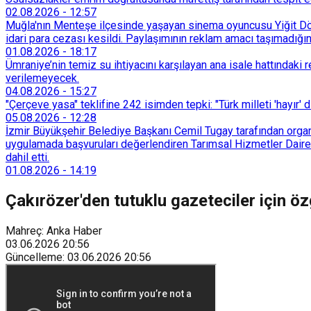
02.08.2026
-
12:57
Muğla'nın Menteşe ilçesinde yaşayan sinema oyuncusu Yiğit Döre
idari para cezası kesildi. Paylaşımının reklam amacı taşımadığın
01.08.2026
-
18:17
Ümraniye’nin temiz su ihtiyacını karşılayan ana isale hattındak
verilemeyecek.
04.08.2026
-
15:27
"Çerçeve yasa" teklifine 242 isimden tepki: "Türk milleti 'hayır' d
05.08.2026
-
12:28
İzmir Büyükşehir Belediye Başkanı Cemil Tugay tarafından organi
uygulamada başvuruları değerlendiren Tarımsal Hizmetler Dairesi
dahil etti.
01.08.2026
-
14:19
Çakırözer'den tutuklu gazeteciler için öz
Mahreç: Anka Haber
03.06.2026
20:56
Güncelleme
:
03.06.2026
20:56