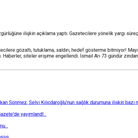
gürlüğüne ilişkin açıklama yaptı. Gazetecilere yönelik yargı süreç
ilere gözaltı, tutuklama, saldırı, hedef gösterme bitmiyor! Mayıs
ı. Haberler, siteler erişime engellendi. İsmail Arı 73 gündür zind
 Sönmez, Selvi Kılıçdaroğlu’nun sağlık durumuna ilişkin bazı mec
zete'de yayımlandI...
u...
ldi...