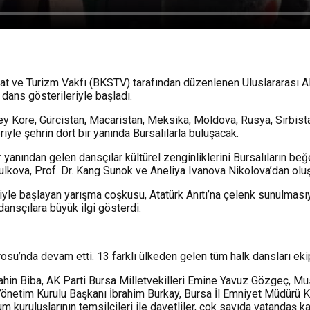
t ve Turizm Vakfı (BKSTV) tarafından düzenlenen Uluslararası Al
dans gösterileriyle başladı.
ey Kore, Gürcistan, Macaristan, Meksika, Moldova, Rusya, Sırbistan
eriyle şehrin dört bir yanında Bursalılarla buluşacak.
nından gelen dansçılar kültürel zenginliklerini Bursalıların beğen
lkova, Prof. Dr. Kang Sunok ve Aneliya Ivanova Nikolova’dan oluş
yle başlayan yarışma coşkusu, Atatürk Anıtı’na çelenk sunulmasıy
dansçılara büyük ilgi gösterdi.
su’nda devam etti. 13 farklı ülkeden gelen tüm halk dansları ekipl
Şahin Biba, AK Parti Bursa Milletvekilleri Emine Yavuz Gözgeç,
Yönetim Kurulu Başkanı İbrahim Burkay, Bursa İl Emniyet Müdürü
plum kuruluşlarının temsilcileri ile davetliler, çok sayıda vatandaş kat