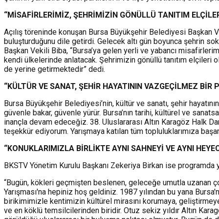
“
MİSAFİRLERİMİZ, ŞEHRİMİZİN GÖNÜLLÜ TANITIM ELÇİL
Açılış töreninde konuşan Bursa Büyükşehir Belediyesi Başkan Vekil
buluşturduğunu dile getirdi. Gelecek altı gün boyunca şehrin soka
Başkan Vekili Biba, “Bursa’ya gelen yerli ve yabancı misafirlerimiz
kendi ülkelerinde anlatacak. Şehrimizin gönüllü tanıtım elçileri ol
de yerine getirmektedir” dedi.
“KÜLTÜR VE SANAT, ŞEHİR HAYATININ VAZGEÇİLMEZ BİR 
Bursa Büyükşehir Belediyesi’nin, kültür ve sanatı, şehir hayatın
güvenle bakar, güvenle yürür. Bursa’nın tarihi, kültürel ve sanat
inançla devam edeceğiz. 38. Uluslararası Altın Karagöz Halk Da
teşekkür ediyorum. Yarışmaya katılan tüm topluluklarımıza başarı
“
KONUKLARIMIZLA BİRLİKTE AYNI SAHNEYİ VE AYNI HE
BKSTV Yönetim Kurulu Başkanı Zekeriya Birkan ise programda y
“Bugün, kökleri geçmişten beslenen, geleceğe umutla uzanan çok 
Yarışması'na hepiniz hoş geldiniz. 1987 yılından bu yana Bursa'
birikimimizle kentimizin kültürel mirasını korumaya, geliştirme
ve en köklü temsilcilerinden biridir. Otuz sekiz yıldır Altın Karagöz