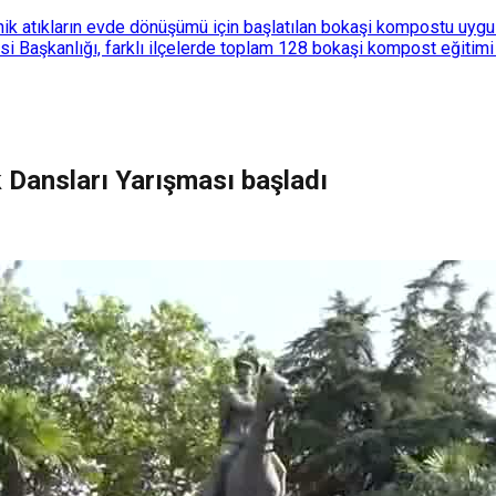
k atıkların evde dönüşümü için başlatılan bokaşi kompostu uygulam
 Başkanlığı, farklı ilçelerde toplam 128 bokaşi kompost eğitimi d
 Dansları Yarışması başladı