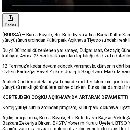
Paylaş
(
BURSA
)
– Bursa Büyükşehir Belediyesi adına Bursa Kültür Sana
yürüyüşünün ardından Kültürpark Açıkhava Tiyatrosu’ndaki renkli 
Bu yıl 38'incisi düzenlenen yarışmaya, Bulgaristan, Cezayir, Gün
katılıyor. Ayrıca 23 yerli halk oyunları topluluğu da özel gösteril
12 Temmuz’a kadar devam edecek yarışmayla, dünyanın dört bir ya
Özlem Kadirağa, Pavel Zinkov, Joseph Szigetvári, Marketa Vasu
Atatürk Caddesi’ndeki heykel önünde mehter takımının gösterisi
yürüyüşü renkli görüntülere sahne olurken, Bursalılar da misafir 
KORTEJDEKİ COŞKU AÇIKHAVA’DA ARTARAK DEVAM ETTİ
Kortej yürüyüşünün ardından program, Kültürpark Açıkhava Tiyatro
Açılış programına; Bursa Büyükşehir Belediyesi Başkan Vekili 
Başkanı Zekeriya Birkan, BKSTV Yönetim Kurulu Üyeleri, BTSO 
Şahin’in yanı sıra siyasi partilerin il ve ilçe yöneticileri, sivil to