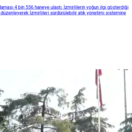
ası 4 bin 556 haneye ulaştı. İzmirlilerin yoğun ilgi gösterdiği
üzenleyerek İzmirlileri sürdürülebilir atık yönetimi sistemine