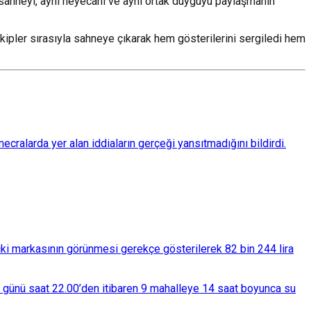
ı sahneyi, aynı heyecanı ve aynı ortak duyguyu paylaşmanın
kipler sırasıyla sahneye çıkarak hem gösterilerini sergiledi hem
ralarda yer alan iddiaların gerçeği yansıtmadığını bildirdi.
çki markasının görünmesi gerekçe gösterilerek 82 bin 244 lira
ba günü saat 22.00’den itibaren 9 mahalleye 14 saat boyunca su