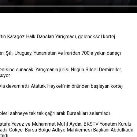
tın Karagöz Halk Dansları Yarışması, geleneksel kortej
, Şili, Uruguay, Yunanistan ve İran’dan 700’e yakın dansçı
isine sunacak. Yarışmanın jürisi Nilgün Bilsel Demireller,
uyor.
la devam etti. Atatürk Heykeli’nin önünden başlayan kortej
eri sahneye tek tek çağrılarak Bursalıları selamladı.
 Mustafa Yavuz ve Muhammet Müfit Aydın, BKSTV Yönetim Kurulu
 Kadir Gökçe, Bursa Bölge Adliye Mahkemesi Başkanı Abdulkadir
ıldı.