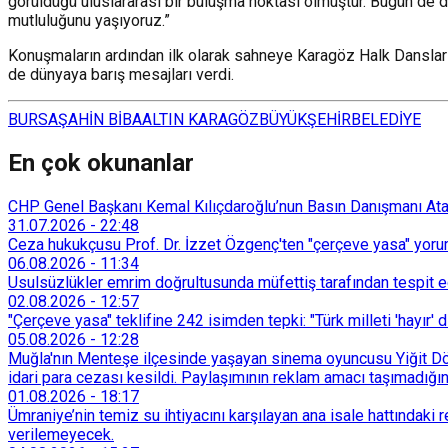
görüldüğü uluslararası bir buluşma noktası olmuştur. Bugün de d
mutluluğunu yaşıyoruz.”
Konuşmaların ardından ilk olarak sahneye Karagöz Halk Dansları 
de dünyaya barış mesajları verdi.
BURSA
ŞAHİN BİBA
ALTIN KARAGÖZ
BÜYÜKŞEHİR
BELEDİYE
En çok okunanlar
CHP Genel Başkanı Kemal Kılıçdaroğlu’nun Basın Danışmanı Atakan
31.07.2026
-
22:48
Ceza hukukçusu Prof. Dr. İzzet Özgenç'ten "çerçeve yasa" yorum
06.08.2026
-
11:34
Usulsüzlükler emrim doğrultusunda müfettiş tarafından tespit edi
02.08.2026
-
12:57
"Çerçeve yasa" teklifine 242 isimden tepki: "Türk milleti 'hayır' d
05.08.2026
-
12:28
Muğla'nın Menteşe ilçesinde yaşayan sinema oyuncusu Yiğit Döre
idari para cezası kesildi. Paylaşımının reklam amacı taşımadığın
01.08.2026
-
18:17
Ümraniye’nin temiz su ihtiyacını karşılayan ana isale hattındak
verilemeyecek.