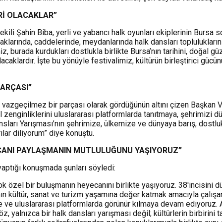
ERİ OLACAKLAR
”
i Şahin Biba, yerli ve yabancı halk oyunları ekiplerinin Bursa sok
klarında, caddelerinde, meydanlarında halk dansları topluluklarını
, burada kurdukları dostlukla birlikte Bursa’nın tarihini, doğal güz
acaklardır. İşte bu yönüyle festivalimiz, kültürün birleştirici gücü
PARÇASI”
ın vazgeçilmez bir parçası olarak gördüğünün altını çizen Başkan Ve
sal zenginliklerini uluslararası platformlarda tanıtmaya, şehrimizi
nsları Yarışması’nın şehrimize, ülkemize ve dünyaya barış, dost
lar diliyorum” diye konuştu.
YECANI PAYLAŞMANIN MUTLULUĞUNU YAŞIYORUZ
”
aptığı konuşmada şunları söyledi:
özel bir buluşmanın heyecanını birlikte yaşıyoruz. 38'incisini d
nın kültür, sanat ve turizm yaşamına değer katmak amacıyla çalışa
ye ve uluslararası platformlarda görünür kılmaya devam ediyoruz.
, yalnızca bir halk dansları yarışması değil; kültürlerin birbirini ta