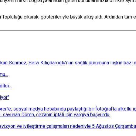
ünyanın farklı coğrafyalarından gelen konuklarımızla birlikte ayn
Topluluğu çıkarak, gösterileriyle büyük alkış aldı. Ardından tüm e
 Sönmez, Selvi Kılıçdaroğlu’nun sağlık durumuna ilişkin bazı mec
u...
ldi...
iyor"
n'e, sosyal medya hesabında paylaştığı bir fotoğrafta alkollü i
ı savunan Dören, cezanın iptali için yargıya başvurdu.
i revizyon ve iyileştirme çalışmaları nedeniyle 5 Ağustos Çarşam