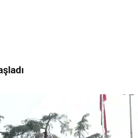
aşladı