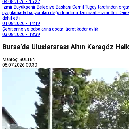
04.08.2026
-
15:27
İzmir Büyükşehir Belediye Başkanı Cemil Tugay tarafından organi
uygulamada başvuruları değerlendiren Tarımsal Hizmetler Dairesi
dahil etti.
01.08.2026
-
14:19
Şehit anne ve babalarına asgari ücret kadar aylık
03.08.2026
-
18:39
Bursa’da Uluslararası Altın Karagöz Halk
Mahreç: BULTEN
08.07.2026
09:30