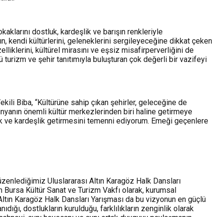
aklarını dostluk, kardeşlik ve barışın renkleriyle
n, kendi kültürlerini, geleneklerini sergileyeceğine dikkat çeken
elliklerini, kültürel mirasını ve eşsiz misafirperverliğini de
nü turizm ve şehir tanıtımıyla buluşturan çok değerli bir vazifeyi
kili Biba, “Kültürüne sahip çıkan şehirler, geleceğine de
 dünyanın önemli kültür merkezlerinden biri haline getirmeye
luk ve kardeşlik getirmesini temenni ediyorum. Emeği geçenlere
üzenlediğimiz Uluslararası Altın Karagöz Halk Dansları
n Bursa Kültür Sanat ve Turizm Vakfı olarak, kurumsal
 Altın Karagöz Halk Dansları Yarışması da bu vizyonun en güçlü
nıdığı, dostlukların kurulduğu, farklılıkların zenginlik olarak