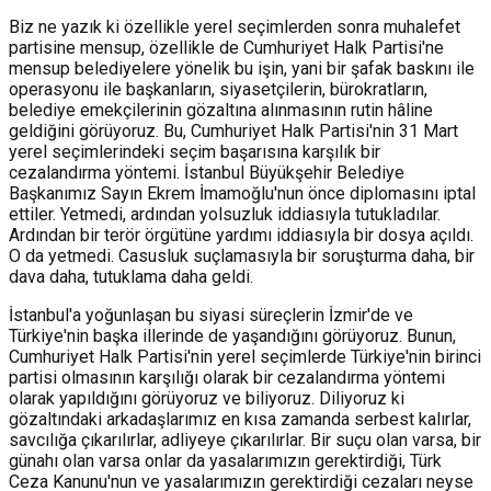
Biz ne yazık ki özellikle yerel seçimlerden sonra muhalefet
partisine mensup, özellikle de Cumhuriyet Halk Partisi'ne
mensup belediyelere yönelik bu işin, yani bir şafak baskını ile
operasyonu ile başkanların, siyasetçilerin, bürokratların,
belediye emekçilerinin gözaltına alınmasının rutin hâline
geldiğini görüyoruz. Bu, Cumhuriyet Halk Partisi'nin 31 Mart
yerel seçimlerindeki seçim başarısına karşılık bir
cezalandırma yöntemi. İstanbul Büyükşehir Belediye
Başkanımız Sayın Ekrem İmamoğlu'nun önce diplomasını iptal
ettiler. Yetmedi, ardından yolsuzluk iddiasıyla tutukladılar.
Ardından bir terör örgütüne yardımı iddiasıyla bir dosya açıldı.
O da yetmedi. Casusluk suçlamasıyla bir soruşturma daha, bir
dava daha, tutuklama daha geldi.
İstanbul'a yoğunlaşan bu siyasi süreçlerin İzmir'de ve
Türkiye'nin başka illerinde de yaşandığını görüyoruz. Bunun,
Cumhuriyet Halk Partisi'nin yerel seçimlerde Türkiye'nin birinci
partisi olmasının karşılığı olarak bir cezalandırma yöntemi
olarak yapıldığını görüyoruz ve biliyoruz. Diliyoruz ki
gözaltındaki arkadaşlarımız en kısa zamanda serbest kalırlar,
savcılığa çıkarılırlar, adliyeye çıkarılırlar. Bir suçu olan varsa, bir
günahı olan varsa onlar da yasalarımızın gerektirdiği, Türk
Ceza Kanunu'nun ve yasalarımızın gerektirdiği cezaları neyse