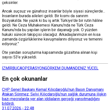
çeksinler.
Ancak suçsuz ve günahsız insanlar böyle siyasi süreçlerde...
İnsanların burada aileleri geldi. Bir kısmı da sanırım
Bozyaka'da. Ne yazık ki bu iş artık Türkiye'de bir rutin hâline
geldi. Ne Ceza Muhakemesi Kanunu'nda ne Türk Ceza
Kanunu'nda bu yapılan işlerin bir dayanağı yok. O yüzden
hukuki sürecin takipçisi olacağız. Arkadaşlarımızın en kısa
zamanda özgürlüklerine kavuşmalarını diliyoruz ve temenni
ediyoruz.”
Öte yandan soruşturma kapsamında gözaltına alınan kişi
sayısı 53'e yükseldi.
İZMİR
BUCA
OPERASYON
GÖRKEM DUMAN
DENİZ YÜCEL
En çok okunanlar
CHP Genel Başkanı Kemal Kılıçdaroğlu’nun Basın Danışmanı
Atakan Sönmez, Selvi Kılıçdaroğlu’nun sağlık durumuna ilişkin
bazı mecralarda yer alan iddiaların gerçeği yansıtmadığını
bildirdi.
31.07.2026
-
22:48