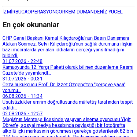
İZMİR
BUCA
OPERASYON
GÖRKEM DUMAN
DENİZ YÜCEL
En çok okunanlar
CHP Genel Başkanı Kemal Kılıçdaroğlu’nun Basın Danışmanı
Atakan Sönmez, Selvi Kılıçdaroğlu’nun sağlık durumuna ilişkin
bazı mecralarda yer alan iddiaların gerçeği yansıtmadığını
bildirdi.
31.07.2026
-
22:48
Kamuoyunda 12. Yargı Paketi olarak bilinen düzenleme Resmi
Gazete'de yayımlandI...
31.07.2026
-
00:31
Ceza hukukçusu Prof. Dr. İzzet Özgenç'ten "çerçeve yasa"
yorumu...
06.08.2026
-
11:34
Usulsüzlükler emrim doğrultusunda müfettiş tarafından tespit
edildi...
02.08.2026
-
12:57
Muğla'nın Menteşe ilçesinde yaşayan sinema oyuncusu Yiğit
Dören'e, sosyal medya hesabında paylaştığı bir fotoğrafta
alkollü içki markasının görünmesi gerekçe gösterilerek 82 bin
244 lira idari para cezası kesildi. Paylaşımının reklam amacı