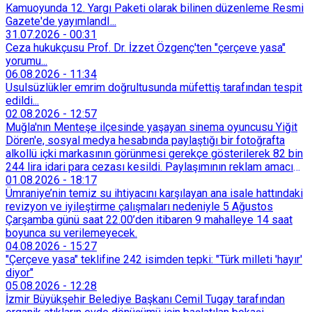
Kamuoyunda 12. Yargı Paketi olarak bilinen düzenleme Resmi
Gazete'de yayımlandI...
31.07.2026
-
00:31
Ceza hukukçusu Prof. Dr. İzzet Özgenç'ten "çerçeve yasa"
yorumu...
06.08.2026
-
11:34
Usulsüzlükler emrim doğrultusunda müfettiş tarafından tespit
edildi...
02.08.2026
-
12:57
Muğla'nın Menteşe ilçesinde yaşayan sinema oyuncusu Yiğit
Dören'e, sosyal medya hesabında paylaştığı bir fotoğrafta
alkollü içki markasının görünmesi gerekçe gösterilerek 82 bin
244 lira idari para cezası kesildi. Paylaşımının reklam amacı
taşımadığını savunan Dören, cezanın iptali için yargıya
01.08.2026
-
18:17
başvurdu.
Ümraniye’nin temiz su ihtiyacını karşılayan ana isale hattındaki
revizyon ve iyileştirme çalışmaları nedeniyle 5 Ağustos
Çarşamba günü saat 22.00’den itibaren 9 mahalleye 14 saat
boyunca su verilemeyecek.
04.08.2026
-
15:27
"Çerçeve yasa" teklifine 242 isimden tepki: "Türk milleti 'hayır'
diyor"
05.08.2026
-
12:28
İzmir Büyükşehir Belediye Başkanı Cemil Tugay tarafından