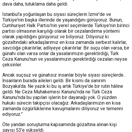
dava daha, tutuklama daha geldi.
İstanbul'a yoğunlaşan bu siyasi süreçlerin İzmir'de ve
Türkiye'nin başka illerinde de yaşandığını görüyoruz. Bunun,
Cumhuriyet Halk Partisi'nin yerel seçimlerde Türkiye'nin birinci
partisi olmasının karşılığı olarak bir cezalandırma yöntemi
olarak yapıldığını görüyoruz ve biliyoruz. Diliyoruz ki
gözaltındaki arkadaşlarımız en kısa zamanda serbest kalırlar,
savcılığa çıkarılırlar, adliyeye çıkarılırlar. Bir suçu olan varsa, bir
günahı olan varsa onlar da yasalarımızın gerektirdiği, Türk
Ceza Kanunu'nun ve yasalarımızın gerektirdiği cezaları neyse
çeksinler.
Ancak suçsuz ve günahsız insanlar böyle siyasi süreçlerde...
İnsanların burada aileleri geldi. Bir kısmı da sanırım
Bozyaka'da. Ne yazık ki bu iş artık Türkiye'de bir rutin hâline
geldi. Ne Ceza Muhakemesi Kanunu'nda ne Türk Ceza
Kanunu'nda bu yapılan işlerin bir dayanağı yok. O yüzden
hukuki sürecin takipçisi olacağız. Arkadaşlarımızın en kısa
zamanda özgürlüklerine kavuşmalarını diliyoruz ve temenni
ediyoruz.”
Öte yandan soruşturma kapsamında gözaltına alınan kişi
sayısı 53'e yükseldi.