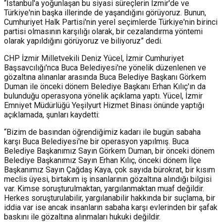
“İstanbul'a yoğunlaşan bu siyasi süreçlerin İzmir'de ve
Türkiye'nin başka illerinde de yaşandığını görüyoruz. Bunun,
Cumhuriyet Halk Partisi'nin yerel seçimlerde Türkiye'nin birinci
partisi olmasının karşılığı olarak, bir cezalandırma yöntemi
olarak yapıldığını görüyoruz ve biliyoruz” dedi.
CHP İzmir Milletvekili Deniz Yücel, İzmir Cumhuriyet
Başsavcılığı'nca Buca Belediyesi'ne yönelik düzenlenen ve
gözaltına alınanlar arasında Buca Belediye Başkanı Görkem
Duman ile önceki dönem Belediye Başkanı Erhan Kılıç'ın da
bulunduğu operasyona yönelik açıklama yaptı. Yücel, İzmir
Emniyet Müdürlüğü Yeşilyurt Hizmet Binası önünde yaptığı
açıklamada, şunları kaydetti:
“Bizim de basından öğrendiğimiz kadarı ile bugün sabaha
karşı Buca Belediyesi'ne bir operasyon yapılmış. Buca
Belediye Başkanımız Sayın Görkem Duman, bir önceki dönem
Belediye Başkanımız Sayın Erhan Kılıç, önceki dönem İlçe
Başkanımız Sayın Çağdaş Kaya, çok sayıda bürokrat, bir kısım
meclis üyesi, birtakım iş insanlarının gözaltına alındığı bilgisi
var. Kimse soruşturulmaktan, yargılanmaktan muaf değildir.
Herkes soruşturulabilir, yargılanabilir hakkında bir suçlama, bir
iddia var ise ancak insanların sabaha karşı evlerinden bir şafak
baskını ile gözaltına alınmaları hukuki değildir.