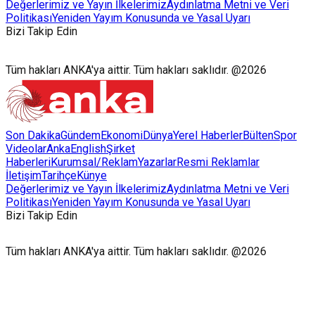
Değerlerimiz ve Yayın İlkelerimiz
Aydınlatma Metni ve Veri
Politikası
Yeniden Yayım Konusunda ve Yasal Uyarı
Bizi Takip Edin
Tüm hakları ANKA'ya aittir. Tüm hakları saklıdır. @2026
Son Dakika
Gündem
Ekonomi
Dünya
Yerel Haberler
Bülten
Spor
Videolar
AnkaEnglish
Şirket
Haberleri
Kurumsal/Reklam
Yazarlar
Resmi Reklamlar
İletişim
Tarihçe
Künye
Değerlerimiz ve Yayın İlkelerimiz
Aydınlatma Metni ve Veri
Politikası
Yeniden Yayım Konusunda ve Yasal Uyarı
Bizi Takip Edin
Tüm hakları ANKA'ya aittir. Tüm hakları saklıdır. @2026