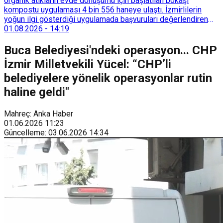
organik atıkların evde dönüşümü için başlatılan bokaşi
kompostu uygulaması 4 bin 556 haneye ulaştı. İzmirlilerin
yoğun ilgi gösterdiği uygulamada başvuruları değerlendiren
Tarımsal Hizmetler Dairesi Başkanlığı, farklı ilçelerde toplam
01.08.2026
-
14:19
128 bokaşi kompost eğitimi düzenleyerek İzmirlileri
sürdürülebilir atık yönetimi sistemine dahil etti.
Buca Belediyesi'ndeki operasyon... CHP
İzmir Milletvekili Yücel: “CHP’li
belediyelere yönelik operasyonlar rutin
haline geldi"
Mahreç: Anka Haber
01.06.2026
11:23
Güncelleme
:
03.06.2026
14:34