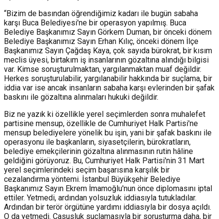
“Bizim de basından öğrendiğimiz kadarı ile bugün sabaha
karşı Buca Belediyesi'ne bir operasyon yapılmış. Buca
Belediye Başkanımız Sayın Görkem Duman, bir önceki dönem
Belediye Başkanımız Sayın Erhan Kılıç, önceki dönem İlçe
Başkanımız Sayın Çağdaş Kaya, çok sayıda bürokrat, bir kısım
meclis üyesi, birtakım iş insanlarının gözaltına alındığı bilgisi
var. Kimse soruşturulmaktan, yargılanmaktan muaf değildir.
Herkes soruşturulabilir, yargılanabilir hakkında bir suçlama, bir
iddia var ise ancak insanların sabaha karşı evlerinden bir şafak
baskını ile gözaltına alınmaları hukuki değildir.
Biz ne yazık ki özellikle yerel seçimlerden sonra muhalefet
partisine mensup, özellikle de Cumhuriyet Halk Partisi'ne
mensup belediyelere yönelik bu işin, yani bir şafak baskını ile
operasyonu ile başkanların, siyasetçilerin, bürokratların,
belediye emekçilerinin gözaltına alınmasının rutin hâline
geldiğini görüyoruz. Bu, Cumhuriyet Halk Partisi'nin 31 Mart
yerel seçimlerindeki seçim başarısına karşılık bir
cezalandırma yöntemi. İstanbul Büyükşehir Belediye
Başkanımız Sayın Ekrem İmamoğlu'nun önce diplomasını iptal
ettiler. Yetmedi, ardından yolsuzluk iddiasıyla tutukladılar.
Ardından bir terör örgütüne yardımı iddiasıyla bir dosya açıldı.
O da yetmedi. Casusluk suçlamasıyla bir soruşturma daha, bir