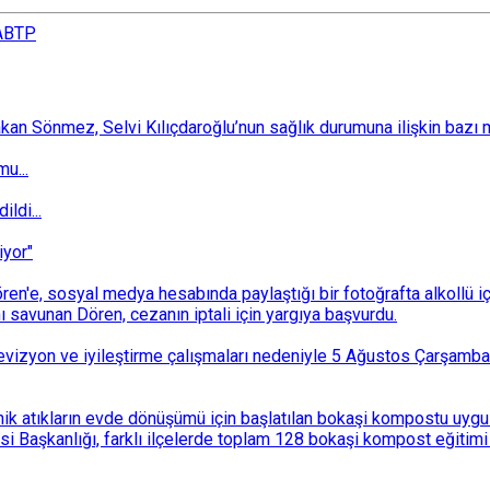
A
BTP
 Sönmez, Selvi Kılıçdaroğlu’nun sağlık durumuna ilişkin bazı mec
u...
ldi...
iyor"
n'e, sosyal medya hesabında paylaştığı bir fotoğrafta alkollü i
ı savunan Dören, cezanın iptali için yargıya başvurdu.
i revizyon ve iyileştirme çalışmaları nedeniyle 5 Ağustos Çarşam
k atıkların evde dönüşümü için başlatılan bokaşi kompostu uygulam
 Başkanlığı, farklı ilçelerde toplam 128 bokaşi kompost eğitimi d