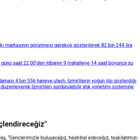
çki markasının görünmesi gerekçe gösterilerek 82 bin 244 lira
ba günü saat 22.00’den itibaren 9 mahalleye 14 saat boyunca su
ası 4 bin 556 haneye ulaştı. İzmirlilerin yoğun ilgi gösterdiği
üzenleyerek İzmirlileri sürdürülebilir atık yönetimi sistemine
çlendireceğiz"
, “Gençlerimizle buluşacağız, hasbihal edeceğiz, teşkilatımızı