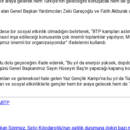
bir araya gelerek hem Türkiye'nin geleceğini konuşacak hem de ge
 alan Genel Başkan Yardımcıları Zeki Garaçoğlu ve Fatih Akburak 
ce bir sosyal etkinlik olmadığını belirterek, “BTP kampları aslı
 nasıl inşa edileceği konusunda çok önemli toplantılar yapılıyor, 
mız önemli bir organizasyondur” ifadelerini kullandı.
olu dolu geçeceğini ifade ederek, “Bu yıl da enerjisi yüksek, dop
ünü Genel Başkanımız Sayın Hüseyin Baş'ın yapacağı kapanış ko
lan ve geleneksel hale gelen Yaz Gençlik Kampı'na bu yıl da Türk
arı ve sosyal etkinliklerle gençler hem bir araya gelecek hem de T
A
BTP
 Sönmez, Selvi Kılıçdaroğlu’nun sağlık durumuna ilişkin bazı mec