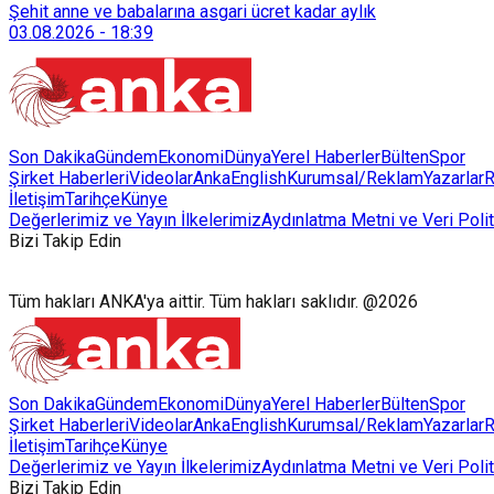
Şehit anne ve babalarına asgari ücret kadar aylık
03.08.2026
-
18:39
Son Dakika
Gündem
Ekonomi
Dünya
Yerel Haberler
Bülten
Spor
Şirket Haberleri
Videolar
AnkaEnglish
Kurumsal/Reklam
Yazarlar
R
İletişim
Tarihçe
Künye
Değerlerimiz ve Yayın İlkelerimiz
Aydınlatma Metni ve Veri Polit
Bizi Takip Edin
Tüm hakları ANKA'ya aittir. Tüm hakları saklıdır. @2026
Son Dakika
Gündem
Ekonomi
Dünya
Yerel Haberler
Bülten
Spor
Şirket Haberleri
Videolar
AnkaEnglish
Kurumsal/Reklam
Yazarlar
R
İletişim
Tarihçe
Künye
Değerlerimiz ve Yayın İlkelerimiz
Aydınlatma Metni ve Veri Polit
Bizi Takip Edin