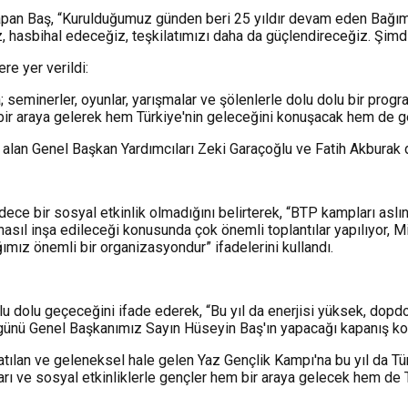
pan Baş, “Kurulduğumuz günden beri 25 yıldır devam eden Bağıms
 hasbihal edeceğiz, teşkilatımızı daha da güçlendireceğiz. Şimdide
re yer verildi:
eminerler, oyunlar, yarışmalar ve şölenlerle dolu dolu bir progra
bir araya gelerek hem Türkiye'nin geleceğini konuşacak hem de ge
 alan Genel Başkan Yardımcıları Zeki Garaçoğlu ve Fatih Akburak 
ce bir sosyal etkinlik olmadığını belirterek, “BTP kampları aslı
 nasıl inşa edileceği konusunda çok önemli toplantılar yapılıyor, 
mız önemli bir organizasyondur” ifadelerini kullandı.
olu dolu geçeceğini ifade ederek, “Bu yıl da enerjisi yüksek, dop
ünü Genel Başkanımız Sayın Hüseyin Baş'ın yapacağı kapanış ko
lan ve geleneksel hale gelen Yaz Gençlik Kampı'na bu yıl da Türk
arı ve sosyal etkinliklerle gençler hem bir araya gelecek hem de T