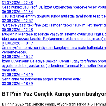
31.07.2026
-
22:48
Ceza hukukçusu Prof. Dr. İzzet Özgenç'ten "çerçeve yasa" yorum
06.08.2026
-
11:34
Usulsüzlükler emrim doğrultusunda müfettiş tarafından tespit edi
02.08.2026
-
12:57
"Çerçeve yasa" teklifine 242 isimden tepki: "Türk milleti 'hayır' d
05.08.2026
-
12:28
Muğla'nın Menteşe ilçesinde yaşayan sinema oyuncusu Yiğit Döre
idari para cezası kesildi. Paylaşımının reklam amacı taşımadığın
01.08.2026
-
18:17
Ümraniye’nin temiz su ihtiyacını karşılayan ana isale hattındak
verilemeyecek.
04.08.2026
-
15:27
İzmir Büyükşehir Belediye Başkanı Cemil Tugay tarafından organi
uygulamada başvuruları değerlendiren Tarımsal Hizmetler Dairesi
dahil etti.
01.08.2026
-
14:19
Şehit anne ve babalarına asgari ücret kadar aylık
03.08.2026
-
18:39
BTP'nin Yaz Gençlik Kampı yarın başlıyor
BTP’nin 2026 Yaz Gençlik Kampı, Afyonkarahisar'da 3-5 Temmuz 