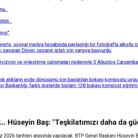
u...
ldi...
iyor"
n'e, sosyal medya hesabında paylaştığı bir fotoğrafta alkollü i
ı savunan Dören, cezanın iptali için yargıya başvurdu.
i revizyon ve iyileştirme çalışmaları nedeniyle 5 Ağustos Çarşam
k atıkların evde dönüşümü için başlatılan bokaşi kompostu uygulam
 Başkanlığı, farklı ilçelerde toplam 128 bokaşi kompost eğitimi d
... Hüseyin Baş: "Teşkilatımızı daha da gü
2026 tarihleri arasında yapılacak. BTP Genel Başkanı Hüseyin Baş