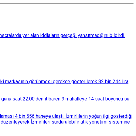
ralarda yer alan iddiaların gerçeği yansıtmadığını bildirdi.
çki markasının görünmesi gerekçe gösterilerek 82 bin 244 lira
ba günü saat 22.00’den itibaren 9 mahalleye 14 saat boyunca su
ası 4 bin 556 haneye ulaştı. İzmirlilerin yoğun ilgi gösterdiği
üzenleyerek İzmirlileri sürdürülebilir atık yönetimi sistemine