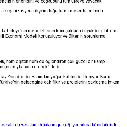
nçliğin enerjisini ve coşkusunu tüm ülkeye yayacak."
da organizasyona ilişkin değerlendirmelerde bulundu.
nda Türkiye'nin meselelerinin konuşulduğu büyük bir platform
Milli Ekonomi Modeli konuşuluyor ve ülkenin sorunlarına
dolu, hem eğiten hem de eğlendiren çok güzel bir kamp
nuşmasıyla sona erecek” dedi.
iye'nin dört bir yanından yoğun katılım bekleniyor. Kamp
ürkiye'nin geleceğine dair fikir ve projelerini paylaşma imkanı
ralarda yer alan iddiaların gerçeği yansıtmadığını bildirdi.