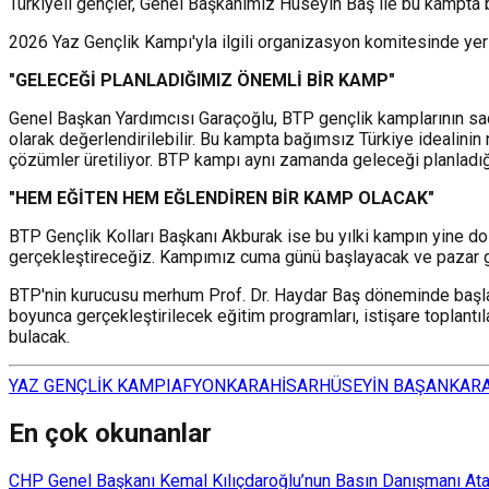
Türkiyeli gençler, Genel Başkanımız Hüseyin Baş ile bu kampta 
2026 Yaz Gençlik Kampı'yla ilgili organizasyon komitesinde yer
"GELECEĞİ PLANLADIĞIMIZ ÖNEMLİ BİR KAMP"
Genel Başkan Yardımcısı Garaçoğlu, BTP gençlik kamplarının sade
olarak değerlendirilebilir. Bu kampta bağımsız Türkiye idealinin
çözümler üretiliyor. BTP kampı aynı zamanda geleceği planladığı
"HEM EĞİTEN HEM EĞLENDİREN BİR KAMP OLACAK"
BTP Gençlik Kolları Başkanı Akburak ise bu yılki kampın yine d
gerçekleştireceğiz. Kampımız cuma günü başlayacak ve pazar g
BTP'nin kurucusu merhum Prof. Dr. Haydar Baş döneminde başlatı
boyunca gerçekleştirilecek eğitim programları, istişare toplantıl
bulacak.
YAZ GENÇLİK KAMPI
AFYONKARAHİSAR
HÜSEYİN BAŞ
ANKAR
En çok okunanlar
CHP Genel Başkanı Kemal Kılıçdaroğlu’nun Basın Danışmanı Atakan