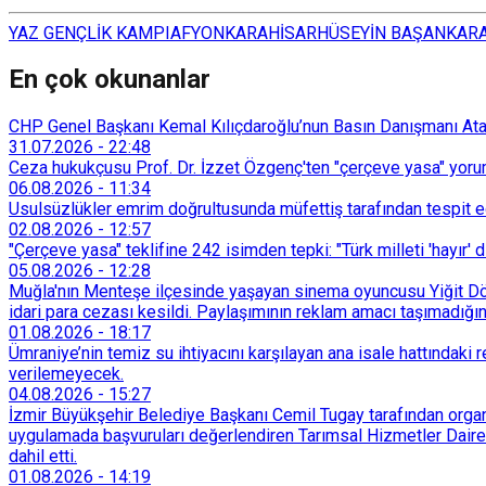
YAZ GENÇLİK KAMPI
AFYONKARAHİSAR
HÜSEYİN BAŞ
ANKAR
En çok okunanlar
CHP Genel Başkanı Kemal Kılıçdaroğlu’nun Basın Danışmanı Atakan
31.07.2026
-
22:48
Ceza hukukçusu Prof. Dr. İzzet Özgenç'ten "çerçeve yasa" yorum
06.08.2026
-
11:34
Usulsüzlükler emrim doğrultusunda müfettiş tarafından tespit edi
02.08.2026
-
12:57
"Çerçeve yasa" teklifine 242 isimden tepki: "Türk milleti 'hayır' d
05.08.2026
-
12:28
Muğla'nın Menteşe ilçesinde yaşayan sinema oyuncusu Yiğit Döre
idari para cezası kesildi. Paylaşımının reklam amacı taşımadığın
01.08.2026
-
18:17
Ümraniye’nin temiz su ihtiyacını karşılayan ana isale hattındak
verilemeyecek.
04.08.2026
-
15:27
İzmir Büyükşehir Belediye Başkanı Cemil Tugay tarafından organi
uygulamada başvuruları değerlendiren Tarımsal Hizmetler Dairesi
dahil etti.
01.08.2026
-
14:19