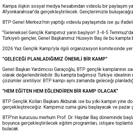
Kampa ilişkin sosyal medya hesabından videolu bir paylaşım ya
Afyonkarahisar'da gerçekleştirilecek. Gençlerimizle buluşacağız,
BTP Genel Merkezi'nin yaptığı videolu paylaşımda ise şu ifadele
"Geleneksel Gençlik Kampımız yarın başlıyor! 3-4-5 Temmuz'da; s
Türkiyeli gençler, Genel Başkanımız Hüseyin Baş ile bu kampta 
2026 Yaz Gençlik Kampı'yla ilgili organizasyon komitesinde yer
"GELECEĞİ PLANLADIĞIMIZ ÖNEMLİ BİR KAMP"
Genel Başkan Yardımcısı Garaçoğlu, BTP gençlik kamplarının sade
olarak değerlendirilebilir. Bu kampta bağımsız Türkiye idealinin
çözümler üretiliyor. BTP kampı aynı zamanda geleceği planladığı
"HEM EĞİTEN HEM EĞLENDİREN BİR KAMP OLACAK"
BTP Gençlik Kolları Başkanı Akburak ise bu yılki kampın yine d
gerçekleştireceğiz. Kampımız cuma günü başlayacak ve pazar g
BTP'nin kurucusu merhum Prof. Dr. Haydar Baş döneminde başlatı
boyunca gerçekleştirilecek eğitim programları, istişare toplantıl
bulacak.