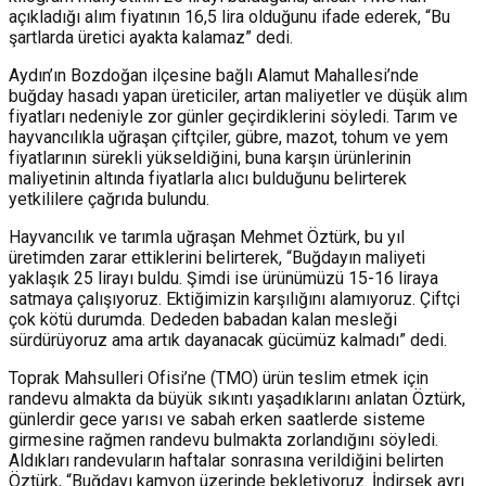
açıkladığı alım fiyatının 16,5 lira olduğunu ifade ederek, “Bu
şartlarda üretici ayakta kalamaz” dedi.
Aydın’ın Bozdoğan ilçesine bağlı Alamut Mahallesi’nde
buğday hasadı yapan üreticiler, artan maliyetler ve düşük alım
fiyatları nedeniyle zor günler geçirdiklerini söyledi. Tarım ve
hayvancılıkla uğraşan çiftçiler, gübre, mazot, tohum ve yem
fiyatlarının sürekli yükseldiğini, buna karşın ürünlerinin
maliyetinin altında fiyatlarla alıcı bulduğunu belirterek
yetkililere çağrıda bulundu.
Hayvancılık ve tarımla uğraşan Mehmet Öztürk, bu yıl
üretimden zarar ettiklerini belirterek, “Buğdayın maliyeti
yaklaşık 25 lirayı buldu. Şimdi ise ürünümüzü 15-16 liraya
satmaya çalışıyoruz. Ektiğimizin karşılığını alamıyoruz. Çiftçi
çok kötü durumda. Dededen babadan kalan mesleği
sürdürüyoruz ama artık dayanacak gücümüz kalmadı” dedi.
Toprak Mahsulleri Ofisi’ne (TMO) ürün teslim etmek için
randevu almakta da büyük sıkıntı yaşadıklarını anlatan Öztürk,
günlerdir gece yarısı ve sabah erken saatlerde sisteme
girmesine rağmen randevu bulmakta zorlandığını söyledi.
Aldıkları randevuların haftalar sonrasına verildiğini belirten
Öztürk, “Buğdayı kamyon üzerinde bekletiyoruz. İndirsek ayrı