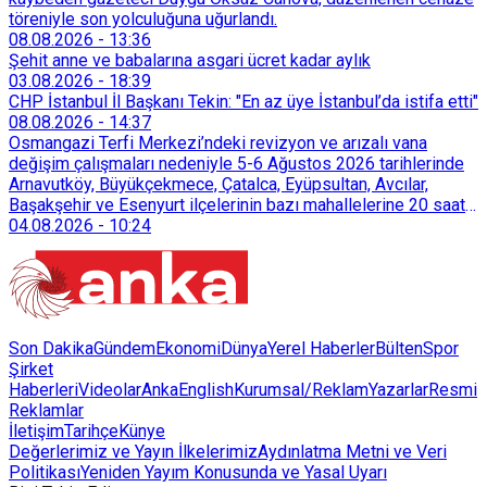
töreniyle son yolculuğuna uğurlandı.
08.08.2026
-
13:36
Şehit anne ve babalarına asgari ücret kadar aylık
03.08.2026
-
18:39
CHP İstanbul İl Başkanı Tekin: "En az üye İstanbul’da istifa etti"
08.08.2026
-
14:37
Osmangazi Terfi Merkezi’ndeki revizyon ve arızalı vana
değişim çalışmaları nedeniyle 5-6 Ağustos 2026 tarihlerinde
Arnavutköy, Büyükçekmece, Çatalca, Eyüpsultan, Avcılar,
Başakşehir ve Esenyurt ilçelerinin bazı mahallelerine 20 saat
süreyle su verilemeyecek.
04.08.2026
-
10:24
Son Dakika
Gündem
Ekonomi
Dünya
Yerel Haberler
Bülten
Spor
Şirket
Haberleri
Videolar
AnkaEnglish
Kurumsal/Reklam
Yazarlar
Resmi
Reklamlar
İletişim
Tarihçe
Künye
Değerlerimiz ve Yayın İlkelerimiz
Aydınlatma Metni ve Veri
Politikası
Yeniden Yayım Konusunda ve Yasal Uyarı