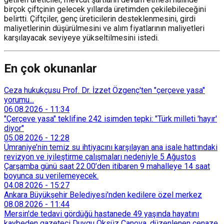
birçok çiftçinin gelecek yıllarda üretimden çekilebileceğini
belirtti. Çiftçiler, genç üreticilerin desteklenmesini, girdi
maliyetlerinin düşürülmesini ve alım fiyatlarının maliyetleri
karşılayacak seviyeye yükseltilmesini istedi.
En çok okunanlar
Ceza hukukçusu Prof. Dr. İzzet Özgenç'ten "çerçeve yasa"
yorumu...
06.08.2026
-
11:34
"Çerçeve yasa" teklifine 242 isimden tepki: "Türk milleti 'hayır'
diyor"
05.08.2026
-
12:28
Ümraniye’nin temiz su ihtiyacını karşılayan ana isale hattındaki
revizyon ve iyileştirme çalışmaları nedeniyle 5 Ağustos
Çarşamba günü saat 22.00’den itibaren 9 mahalleye 14 saat
boyunca su verilemeyecek.
04.08.2026
-
15:27
Ankara Büyükşehir Belediyesi'nden kedilere özel merkez
08.08.2026
-
11:44
Mersin'de tedavi gördüğü hastanede 49 yaşında hayatını
kaybeden gazeteci Duygu Öksüz Canova, düzenlenen cenaze