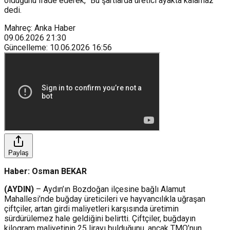
olduğunu ifade ederek, “Bu şartlarda üretici ayakta kalamaz”
dedi.
Mahreç: Anka Haber
09.06.2026
21:30
Güncelleme
:
10.06.2026
16:56
Paylaş
Haber: Osman BEKAR
(AYDIN)
– Aydın’ın Bozdoğan ilçesine bağlı Alamut
Mahallesi’nde buğday üreticileri ve hayvancılıkla uğraşan
çiftçiler, artan girdi maliyetleri karşısında üretimin
sürdürülemez hale geldiğini belirtti. Çiftçiler, buğdayın
kilogram maliyetinin 25 lirayı bulduğunu, ancak TMO’nun