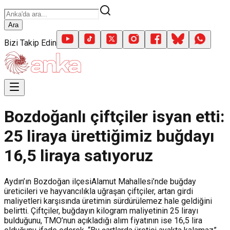
Ara
Bizi Takip Edin
Bozdoğanlı çiftçiler isyan etti:
25 liraya ürettiğimiz buğdayı
16,5 liraya satıyoruz
Aydın’ın Bozdoğan ilçesiAlamut Mahallesi’nde buğday
üreticileri ve hayvancılıkla uğraşan çiftçiler, artan girdi
maliyetleri karşısında üretimin sürdürülemez hale geldiğini
belirtti. Çiftçiler, buğdayın kilogram maliyetinin 25 lirayı
bulduğunu, TMO’nun açıkladığı alım fiyatının ise 16,5 lira