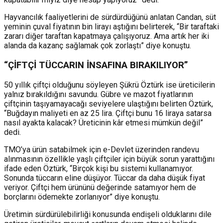
Hayvancılık faaliyetlerini de sürdürdüğünü anlatan Candan, süt
yeminin çuval fiyatının bin lirayı aştığını belirterek, “Bir taraftaki
zararı diğer taraftan kapatmaya çalışıyoruz. Ama artık her iki
alanda da kazanç sağlamak çok zorlaştı” diye konuştu.
“ÇİFTÇİ TÜCCARIN İNSAFINA BIRAKILIYOR”
50 yıllık çiftçi olduğunu söyleyen Şükrü Öztürk ise üreticilerin
yalnız bırakıldığını savundu. Gübre ve mazot fiyatlarının
çiftçinin taşıyamayacağı seviyelere ulaştığını belirten Öztürk,
“Buğdayın maliyeti en az 25 lira. Çiftçi bunu 16 liraya satarsa
nasıl ayakta kalacak? Üreticinin kâr etmesi mümkün değil”
dedi.
TMO’ya ürün satabilmek için e-Devlet üzerinden randevu
alınmasının özellikle yaşlı çiftçiler için büyük sorun yarattığını
ifade eden Öztürk, “Birçok kişi bu sistemi kullanamıyor.
Sonunda tüccarın eline düşüyor. Tüccar da daha düşük fiyat
veriyor. Çiftçi hem ürününü değerinde satamıyor hem de
borçlarını ödemekte zorlanıyor” diye konuştu.
Üretimin sürdürülebilirliği konusunda endişeli olduklarını dile