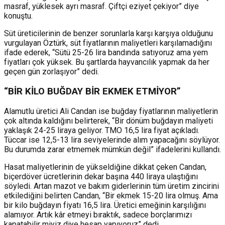
masraf, yüklesek ayrı masraf. Çiftçi eziyet çekiyor” diye
konuştu.
Süt üreticilerinin de benzer sorunlarla karşı karşıya olduğunu
vurgulayan Öztürk, süt fiyatlarının maliyetleri karşılamadığını
ifade ederek, “Sütü 25-26 lira bandında satıyoruz ama yem
fiyatları çok yüksek. Bu şartlarda hayvancılık yapmak da her
geçen gün zorlaşıyor” dedi.
“BİR KİLO BUĞDAY BİR EKMEK ETMİYOR”
Alamutlu üretici Ali Candan ise buğday fiyatlarının maliyetlerin
çok altında kaldığını belirterek, “Bir dönüm buğdayın maliyeti
yaklaşık 24-25 liraya geliyor. TMO 16,5 lira fiyat açıkladı.
Tüccar ise 12,5-13 lira seviyelerinde alım yapacağını söylüyor.
Bu durumda zarar etmemek mümkün değil” ifadelerini kullandı.
Hasat maliyetlerinin de yükseldiğine dikkat çeken Candan,
biçerdöver ücretlerinin dekar başına 440 liraya ulaştığını
söyledi. Artan mazot ve bakım giderlerinin tüm üretim zincirini
etkilediğini belirten Candan, “Bir ekmek 15-20 lira olmuş. Ama
bir kilo buğdayın fiyatı 16,5 lira. Üretici emeğinin karşılığını
alamıyor. Artık kâr etmeyi bıraktık, sadece borçlarımızı
kapatabilir miyiz diye hesap yapıyoruz” dedi.