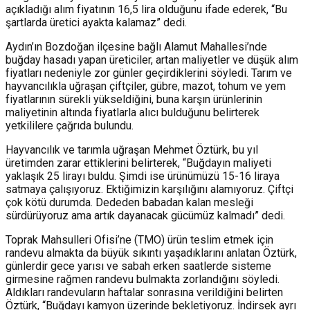
açıkladığı alım fiyatının 16,5 lira olduğunu ifade ederek, “Bu
şartlarda üretici ayakta kalamaz” dedi.
Aydın’ın Bozdoğan ilçesine bağlı Alamut Mahallesi’nde
buğday hasadı yapan üreticiler, artan maliyetler ve düşük alım
fiyatları nedeniyle zor günler geçirdiklerini söyledi. Tarım ve
hayvancılıkla uğraşan çiftçiler, gübre, mazot, tohum ve yem
fiyatlarının sürekli yükseldiğini, buna karşın ürünlerinin
maliyetinin altında fiyatlarla alıcı bulduğunu belirterek
yetkililere çağrıda bulundu.
Hayvancılık ve tarımla uğraşan Mehmet Öztürk, bu yıl
üretimden zarar ettiklerini belirterek, “Buğdayın maliyeti
yaklaşık 25 lirayı buldu. Şimdi ise ürünümüzü 15-16 liraya
satmaya çalışıyoruz. Ektiğimizin karşılığını alamıyoruz. Çiftçi
çok kötü durumda. Dededen babadan kalan mesleği
sürdürüyoruz ama artık dayanacak gücümüz kalmadı” dedi.
Toprak Mahsulleri Ofisi’ne (TMO) ürün teslim etmek için
randevu almakta da büyük sıkıntı yaşadıklarını anlatan Öztürk,
günlerdir gece yarısı ve sabah erken saatlerde sisteme
girmesine rağmen randevu bulmakta zorlandığını söyledi.
Aldıkları randevuların haftalar sonrasına verildiğini belirten
Öztürk, “Buğdayı kamyon üzerinde bekletiyoruz. İndirsek ayrı