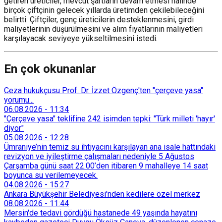
getiren üreticiler, mevcut şartların devam etmesi halinde
birçok çiftçinin gelecek yıllarda üretimden çekilebileceğini
belirtti. Çiftçiler, genç üreticilerin desteklenmesini, girdi
maliyetlerinin düşürülmesini ve alım fiyatlarının maliyetleri
karşılayacak seviyeye yükseltilmesini istedi.
En çok okunanlar
Ceza hukukçusu Prof. Dr. İzzet Özgenç'ten "çerçeve yasa"
yorumu...
06.08.2026
-
11:34
"Çerçeve yasa" teklifine 242 isimden tepki: "Türk milleti 'hayır'
diyor"
05.08.2026
-
12:28
Ümraniye’nin temiz su ihtiyacını karşılayan ana isale hattındaki
revizyon ve iyileştirme çalışmaları nedeniyle 5 Ağustos
Çarşamba günü saat 22.00’den itibaren 9 mahalleye 14 saat
boyunca su verilemeyecek.
04.08.2026
-
15:27
Ankara Büyükşehir Belediyesi'nden kedilere özel merkez
08.08.2026
-
11:44
Mersin'de tedavi gördüğü hastanede 49 yaşında hayatını