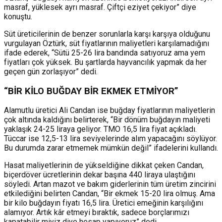
masraf, yüklesek ayrı masraf. Çiftçi eziyet çekiyor” diye
konuştu.
Süt üreticilerinin de benzer sorunlarla karşı karşıya olduğunu
vurgulayan Öztürk, süt fiyatlarının maliyetleri karşılamadığını
ifade ederek, “Sütü 25-26 lira bandında satıyoruz ama yem
fiyatları çok yüksek. Bu şartlarda hayvancılık yapmak da her
geçen gün zorlaşıyor” dedi.
“BİR KİLO BUĞDAY BİR EKMEK ETMİYOR”
Alamutlu üretici Ali Candan ise buğday fiyatlarının maliyetlerin
çok altında kaldığını belirterek, “Bir dönüm buğdayın maliyeti
yaklaşık 24-25 liraya geliyor. TMO 16,5 lira fiyat açıkladı.
Tüccar ise 12,5-13 lira seviyelerinde alım yapacağını söylüyor.
Bu durumda zarar etmemek mümkün değil” ifadelerini kullandı.
Hasat maliyetlerinin de yükseldiğine dikkat çeken Candan,
biçerdöver ücretlerinin dekar başına 440 liraya ulaştığını
söyledi. Artan mazot ve bakım giderlerinin tüm üretim zincirini
etkilediğini belirten Candan, “Bir ekmek 15-20 lira olmuş. Ama
bir kilo buğdayın fiyatı 16,5 lira. Üretici emeğinin karşılığını
alamıyor. Artık kâr etmeyi bıraktık, sadece borçlarımızı
kapatabilir miyiz diye hesap yapıyoruz” dedi.