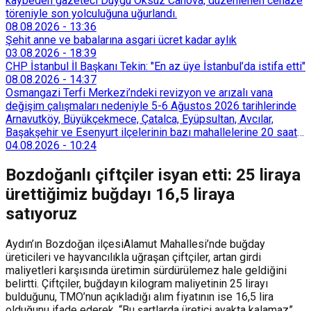
kaybeden gazeteci Duygu Öksüz Canova, düzenlenen cenaze
töreniyle son yolculuğuna uğurlandı.
08.08.2026
-
13:36
Şehit anne ve babalarına asgari ücret kadar aylık
03.08.2026
-
18:39
CHP İstanbul İl Başkanı Tekin: "En az üye İstanbul’da istifa etti"
08.08.2026
-
14:37
Osmangazi Terfi Merkezi’ndeki revizyon ve arızalı vana
değişim çalışmaları nedeniyle 5-6 Ağustos 2026 tarihlerinde
Arnavutköy, Büyükçekmece, Çatalca, Eyüpsultan, Avcılar,
Başakşehir ve Esenyurt ilçelerinin bazı mahallelerine 20 saat
süreyle su verilemeyecek.
04.08.2026
-
10:24
Bozdoğanlı çiftçiler isyan etti: 25 liraya
ürettiğimiz buğdayı 16,5 liraya
satıyoruz
Aydın’ın Bozdoğan ilçesiAlamut Mahallesi’nde buğday
üreticileri ve hayvancılıkla uğraşan çiftçiler, artan girdi
maliyetleri karşısında üretimin sürdürülemez hale geldiğini
belirtti. Çiftçiler, buğdayın kilogram maliyetinin 25 lirayı
bulduğunu, TMO’nun açıkladığı alım fiyatının ise 16,5 lira
olduğunu ifade ederek, “Bu şartlarda üretici ayakta kalamaz”