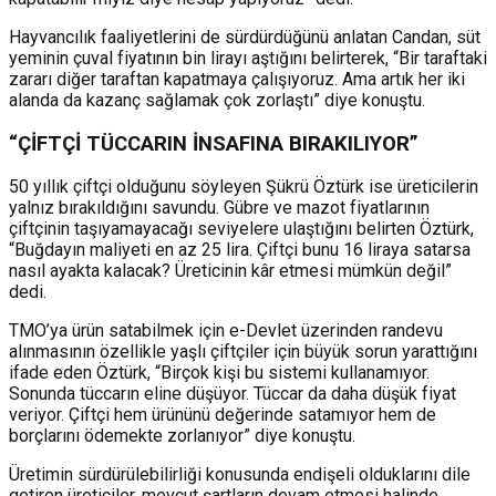
Hayvancılık faaliyetlerini de sürdürdüğünü anlatan Candan, süt
yeminin çuval fiyatının bin lirayı aştığını belirterek, “Bir taraftaki
zararı diğer taraftan kapatmaya çalışıyoruz. Ama artık her iki
alanda da kazanç sağlamak çok zorlaştı” diye konuştu.
“ÇİFTÇİ TÜCCARIN İNSAFINA BIRAKILIYOR”
50 yıllık çiftçi olduğunu söyleyen Şükrü Öztürk ise üreticilerin
yalnız bırakıldığını savundu. Gübre ve mazot fiyatlarının
çiftçinin taşıyamayacağı seviyelere ulaştığını belirten Öztürk,
“Buğdayın maliyeti en az 25 lira. Çiftçi bunu 16 liraya satarsa
nasıl ayakta kalacak? Üreticinin kâr etmesi mümkün değil”
dedi.
TMO’ya ürün satabilmek için e-Devlet üzerinden randevu
alınmasının özellikle yaşlı çiftçiler için büyük sorun yarattığını
ifade eden Öztürk, “Birçok kişi bu sistemi kullanamıyor.
Sonunda tüccarın eline düşüyor. Tüccar da daha düşük fiyat
veriyor. Çiftçi hem ürününü değerinde satamıyor hem de
borçlarını ödemekte zorlanıyor” diye konuştu.
Üretimin sürdürülebilirliği konusunda endişeli olduklarını dile
getiren üreticiler, mevcut şartların devam etmesi halinde