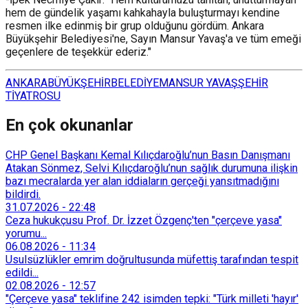
hem de gündelik yaşamı kahkahayla buluşturmayı kendine
resmen ilke edinmiş bir grup olduğunu gördüm. Ankara
Büyükşehir Belediyesi'ne, Sayın Mansur Yavaş'a ve tüm emeği
geçenlere de teşekkür ederiz."
ANKARA
BÜYÜKŞEHİR
BELEDİYE
MANSUR YAVAŞ
ŞEHİR
TİYATROSU
En çok okunanlar
CHP Genel Başkanı Kemal Kılıçdaroğlu’nun Basın Danışmanı
Atakan Sönmez, Selvi Kılıçdaroğlu’nun sağlık durumuna ilişkin
bazı mecralarda yer alan iddiaların gerçeği yansıtmadığını
bildirdi.
31.07.2026
-
22:48
Ceza hukukçusu Prof. Dr. İzzet Özgenç'ten "çerçeve yasa"
yorumu...
06.08.2026
-
11:34
Usulsüzlükler emrim doğrultusunda müfettiş tarafından tespit
edildi...
02.08.2026
-
12:57
"Çerçeve yasa" teklifine 242 isimden tepki: "Türk milleti 'hayır'