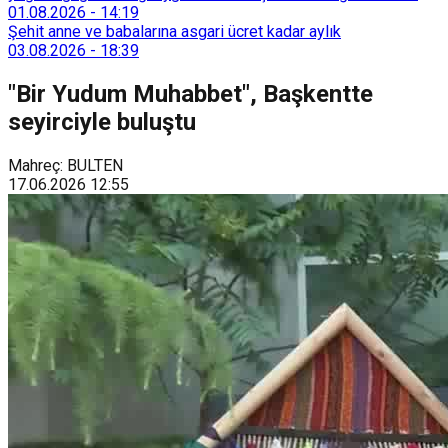
Tarımsal Hizmetler Dairesi Başkanlığı, farklı ilçelerde toplam
01.08.2026
-
14:19
128 bokaşi kompost eğitimi düzenleyerek İzmirlileri
Şehit anne ve babalarına asgari ücret kadar aylık
sürdürülebilir atık yönetimi sistemine dahil etti.
03.08.2026
-
18:39
"Bir Yudum Muhabbet", Başkentte
seyirciyle buluştu
Mahreç: BULTEN
17.06.2026
12:55