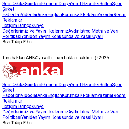
Son Dakika
Gündem
Ekonomi
Dünya
Yerel Haberler
Bülten
Spor
Şirket
Haberleri
Videolar
AnkaEnglish
Kurumsal/Reklam
Yazarlar
Resmi
Reklamlar
İletişim
Tarihçe
Künye
Değerlerimiz ve Yayın İlkelerimiz
Aydınlatma Metni ve Veri
Politikası
Yeniden Yayım Konusunda ve Yasal Uyarı
Bizi Takip Edin
Tüm hakları ANKA'ya aittir. Tüm hakları saklıdır. @2026
Son Dakika
Gündem
Ekonomi
Dünya
Yerel Haberler
Bülten
Spor
Şirket
Haberleri
Videolar
AnkaEnglish
Kurumsal/Reklam
Yazarlar
Resmi
Reklamlar
İletişim
Tarihçe
Künye
Değerlerimiz ve Yayın İlkelerimiz
Aydınlatma Metni ve Veri
Politikası
Yeniden Yayım Konusunda ve Yasal Uyarı
Bizi Takip Edin