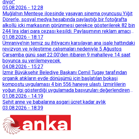
diyor"
05.08.2026
-
12:28
Muğla'nın Menteşe ilçesinde yaşayan sinema oyuncusu Yiğit
Dören'e, sosyal medya hesabında paylaştığı bir fotoğrafta
alkollü içki markasının görünmesi gerekçe gösterilerek 82 bin
244 lira idari para cezası kesildi. Paylaşımının reklam amacı
taşımadığını savunan Dören, cezanın iptali için yargıya
01.08.2026
-
18:17
başvurdu.
Ümraniye’nin temiz su ihtiyacını karşılayan ana isale hattındaki
revizyon ve iyileştirme çalışmaları nedeniyle 5 Ağustos
Çarşamba günü saat 22.00’den itibaren 9 mahalleye 14 saat
boyunca su verilemeyecek.
04.08.2026
-
15:27
İzmir Büyükşehir Belediye Başkanı Cemil Tugay tarafından
organik atıkların evde dönüşümü için başlatılan bokaşi
kompostu uygulaması 4 bin 556 haneye ulaştı. İzmirlilerin
yoğun ilgi gösterdiği uygulamada başvuruları değerlendiren
Tarımsal Hizmetler Dairesi Başkanlığı, farklı ilçelerde toplam
01.08.2026
-
14:19
128 bokaşi kompost eğitimi düzenleyerek İzmirlileri
Şehit anne ve babalarına asgari ücret kadar aylık
sürdürülebilir atık yönetimi sistemine dahil etti.
03.08.2026
-
18:39