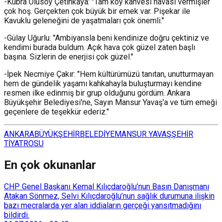
-Kübra Ulusoy Çetinkaya: "Tam köy kahvesi havası vermişler
çok hoş. Gerçekten çok büyük bir emek var. Pişekar ile
Kavuklu geleneğini de yaşatmaları çok önemli."
-Gülay Uğurlu: "Ambiyansla beni kendinize doğru çektiniz ve
kendimi burada buldum. Açık hava çok güzel zaten başlı
başına. Sizlerin de enerjisi çok güzel."
-İpek Necmiye Çakır: "Hem kültürümüzü tanıtan, unutturmayan
hem de gündelik yaşamı kahkahayla buluşturmayı kendine
resmen ilke edinmiş bir grup olduğunu gördüm. Ankara
Büyükşehir Belediyesi'ne, Sayın Mansur Yavaş'a ve tüm emeği
geçenlere de teşekkür ederiz."
ANKARA
BÜYÜKŞEHİR
BELEDİYE
MANSUR YAVAŞ
ŞEHİR
TİYATROSU
En çok okunanlar
CHP Genel Başkanı Kemal Kılıçdaroğlu’nun Basın Danışmanı
Atakan Sönmez, Selvi Kılıçdaroğlu’nun sağlık durumuna ilişkin
bazı mecralarda yer alan iddiaların gerçeği yansıtmadığını
bildirdi.