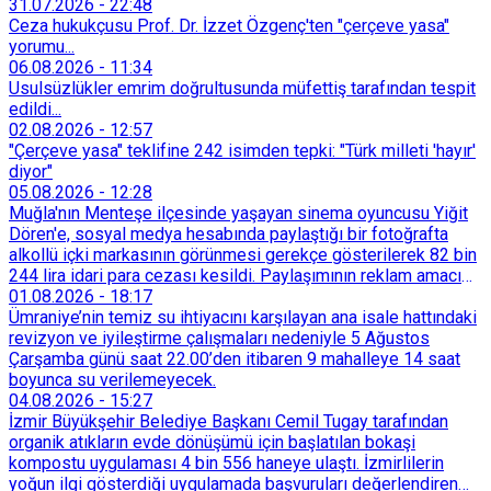
31.07.2026
-
22:48
Ceza hukukçusu Prof. Dr. İzzet Özgenç'ten "çerçeve yasa"
yorumu...
06.08.2026
-
11:34
Usulsüzlükler emrim doğrultusunda müfettiş tarafından tespit
edildi...
02.08.2026
-
12:57
"Çerçeve yasa" teklifine 242 isimden tepki: "Türk milleti 'hayır'
diyor"
05.08.2026
-
12:28
Muğla'nın Menteşe ilçesinde yaşayan sinema oyuncusu Yiğit
Dören'e, sosyal medya hesabında paylaştığı bir fotoğrafta
alkollü içki markasının görünmesi gerekçe gösterilerek 82 bin
244 lira idari para cezası kesildi. Paylaşımının reklam amacı
taşımadığını savunan Dören, cezanın iptali için yargıya
01.08.2026
-
18:17
başvurdu.
Ümraniye’nin temiz su ihtiyacını karşılayan ana isale hattındaki
revizyon ve iyileştirme çalışmaları nedeniyle 5 Ağustos
Çarşamba günü saat 22.00’den itibaren 9 mahalleye 14 saat
boyunca su verilemeyecek.
04.08.2026
-
15:27
İzmir Büyükşehir Belediye Başkanı Cemil Tugay tarafından
organik atıkların evde dönüşümü için başlatılan bokaşi
kompostu uygulaması 4 bin 556 haneye ulaştı. İzmirlilerin
yoğun ilgi gösterdiği uygulamada başvuruları değerlendiren