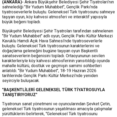
(ANKARA)-
Ankara Büyükşehir Belediyesi Şehir Tiyatroları’nın
sahnelediği "Bir Yudum Muhabbet", Gençlik Parkı’nda
tiyatroseverlerle buluştu. Geleneksel Türk tiyatrosunu sahneye
taşıyan oyun, köy kahvesi atmosferi ve interaktif yapısıyla
büyük beğeni topladı.
Büyükşehir Belediyesi Şehir Tiyatroları tarafından sahnelenen
"Bir Yudum Muhabbet" adlı oyun, Gençlik Parkı Kültür Merkezi
Kavuklu Hamdi Açık Hava Sahnesi’nde tiyatroseverlerle
buluştu. Geleneksel Türk tiyatrosunun karakterlerini ve
doğaçlama geleneğini bugüne taşıyan oyun Başkentli
sanatseverlerin beğenisini topladı. Ortaoyununun sevilen
karakterleriyle köy kahvesi atmosferinin yansıtıldığı oyunda
mahalle kültürü, dostluk ve geçmişin samimi sohbetleri
anlatıldı. "Bir Yudum Muhabbet", 18-19 Haziran 2026
tarihlerinde Gençlik Parkı Kültür Merkezi’nde yeniden
seyirciyle buluşacak.
"BAŞKENTLİLERİ GELENEKSEL TÜRK TİYATROSUYLA
TANIŞTIRIYORUZ"
Tiyatronun sanat yönetmeni ve oyuncularından Şevket Çetin,
geleneksel Türk tiyatrosunun yaşatılması amacıyla çalışmalar
yürüttüklerini belirterek, "Geleneksel Türk tiyatrosunu