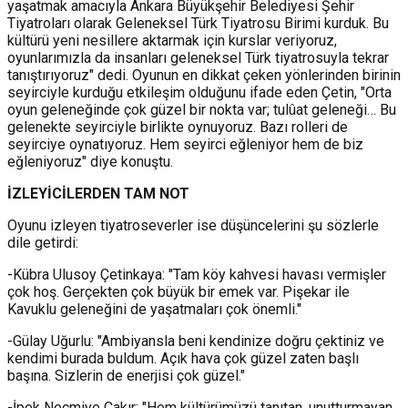
yaşatmak amacıyla Ankara Büyükşehir Belediyesi Şehir
Tiyatroları olarak Geleneksel Türk Tiyatrosu Birimi kurduk. Bu
kültürü yeni nesillere aktarmak için kurslar veriyoruz,
oyunlarımızla da insanları geleneksel Türk tiyatrosuyla tekrar
tanıştırıyoruz" dedi. Oyunun en dikkat çeken yönlerinden birinin
seyirciyle kurduğu etkileşim olduğunu ifade eden Çetin, "Orta
oyun geleneğinde çok güzel bir nokta var; tulûat geleneği… Bu
gelenekte seyirciyle birlikte oynuyoruz. Bazı rolleri de
seyirciye oynatıyoruz. Hem seyirci eğleniyor hem de biz
eğleniyoruz" diye konuştu.
İZLEYİCİLERDEN TAM NOT
Oyunu izleyen tiyatroseverler ise düşüncelerini şu sözlerle
dile getirdi:
-Kübra Ulusoy Çetinkaya: "Tam köy kahvesi havası vermişler
çok hoş. Gerçekten çok büyük bir emek var. Pişekar ile
Kavuklu geleneğini de yaşatmaları çok önemli."
-Gülay Uğurlu: "Ambiyansla beni kendinize doğru çektiniz ve
kendimi burada buldum. Açık hava çok güzel zaten başlı
başına. Sizlerin de enerjisi çok güzel."
-İpek Necmiye Çakır: "Hem kültürümüzü tanıtan, unutturmayan