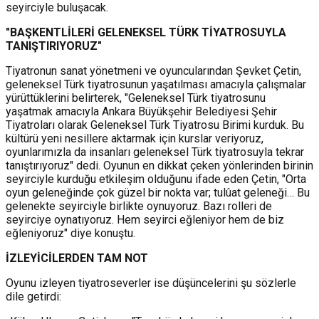
seyirciyle buluşacak.
"BAŞKENTLİLERİ GELENEKSEL TÜRK TİYATROSUYLA
TANIŞTIRIYORUZ"
Tiyatronun sanat yönetmeni ve oyuncularından Şevket Çetin,
geleneksel Türk tiyatrosunun yaşatılması amacıyla çalışmalar
yürüttüklerini belirterek, "Geleneksel Türk tiyatrosunu
yaşatmak amacıyla Ankara Büyükşehir Belediyesi Şehir
Tiyatroları olarak Geleneksel Türk Tiyatrosu Birimi kurduk. Bu
kültürü yeni nesillere aktarmak için kurslar veriyoruz,
oyunlarımızla da insanları geleneksel Türk tiyatrosuyla tekrar
tanıştırıyoruz" dedi. Oyunun en dikkat çeken yönlerinden birinin
seyirciyle kurduğu etkileşim olduğunu ifade eden Çetin, "Orta
oyun geleneğinde çok güzel bir nokta var; tulûat geleneği… Bu
gelenekte seyirciyle birlikte oynuyoruz. Bazı rolleri de
seyirciye oynatıyoruz. Hem seyirci eğleniyor hem de biz
eğleniyoruz" diye konuştu.
İZLEYİCİLERDEN TAM NOT
Oyunu izleyen tiyatroseverler ise düşüncelerini şu sözlerle
dile getirdi: