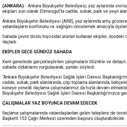
(ANKARA)
- Ankara Büyükşehir Belediyesi, yaz aylarında sivrisi
ekipleri son olarak Etimesgut’ta cadde, sokak, park ve yeşil ala
Ankara Büyükşehir Belediyesi (ABB), yaz aylarında artış gösteren
vatandaşların konforunu ve sağlığını öncelemek amacıyla ilçele
Sahada çevre dostu biyosidal ürünler kullanan ekipler, ilçedeki 
ilaçladı.
EKİPLER GECE GÜNDÜZ SAHADA
Kent genelinde gerçekleştirilen çalışmaların titizlikle ve detay
sahada olduklarını vurgulayarak, şunları söyledi:
“Ankara Büyükşehir Belediyesi Sağlık İşleri Dairesi Başkanlığı’
cadde, sokak, park alanlarında, çöp toplama alanlarında, bahçel
keneye yönelik ilaçlama çalışmalarımız da hızla devam etmektedi
Büyükşehir Belediyesi Sağlık İşleri Dairesi Başkanlığı’mızca ge
ÇALIŞMALAR YAZ BOYUNCA DEVAM EDECEK
İlaçlama çalışmalarında vatandaşlardan gelen taleplere de önce
Başkent 153 Çağrı Merkezi üzerinden başvuru oluşturabilecek.