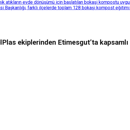
k atıkların evde dönüşümü için başlatılan bokaşi kompostu uygulam
 Başkanlığı, farklı ilçelerde toplam 128 bokaşi kompost eğitimi d
elPlas ekiplerinden Etimesgut’ta kapsamlı