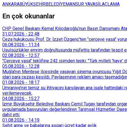
ANKARA
BÜYÜKŞEHİR
BELEDİYE
MANSUR YAVAŞ
İLAÇLAMA
En çok okunanlar
CHP Genel Başkanı Kemal Kılıçdaroğlu’nun Basın Danışmanı Atakan
31.07.2026
-
22:48
Ceza hukukçusu Prof. Dr. İzzet Özgenç'ten "çerçeve yasa" yorum
06.08.2026
-
11:34
Usulsüzlükler emrim doğrultusunda müfettiş tarafından tespit edi
02.08.2026
-
12:57
"Çerçeve yasa" teklifine 242 isimden tepki: "Türk milleti 'hayır' d
05.08.2026
-
12:28
Muğla'nın Menteşe ilçesinde yaşayan sinema oyuncusu Yiğit Döre
idari para cezası kesildi. Paylaşımının reklam amacı taşımadığın
01.08.2026
-
18:17
Ümraniye’nin temiz su ihtiyacını karşılayan ana isale hattındak
verilemeyecek.
04.08.2026
-
15:27
İzmir Büyükşehir Belediye Başkanı Cemil Tugay tarafından organi
uygulamada başvuruları değerlendiren Tarımsal Hizmetler Dairesi
dahil etti.
01.08.2026
-
14:19
Şehit anne ve babalarına asgari ücret kadar aylık