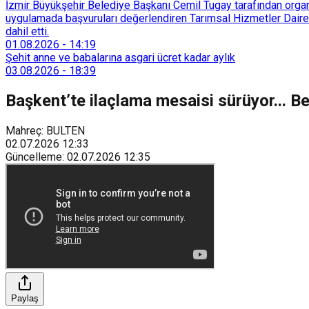
İzmir Büyükşehir Belediye Başkanı Cemil Tugay tarafından organi
uygulamada başvuruları değerlendiren Tarımsal Hizmetler Dairesi
dahil etti.
01.08.2026
-
14:19
Şehit anne ve babalarına asgari ücret kadar aylık
03.08.2026
-
18:39
Başkent’te ilaçlama mesaisi sürüyor... B
Mahreç: BULTEN
02.07.2026
12:33
Güncelleme
:
02.07.2026
12:35
Paylaş