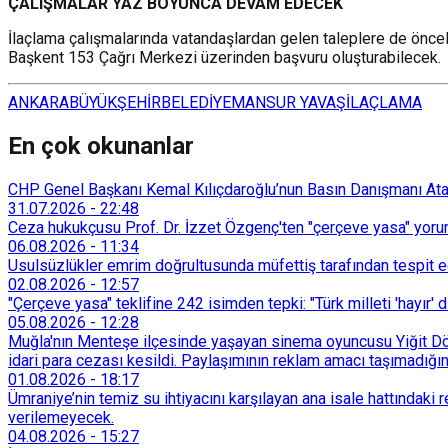
ÇALIŞMALAR YAZ BOYUNCA DEVAM EDECEK
İlaçlama çalışmalarında vatandaşlardan gelen taleplere de önce
Başkent 153 Çağrı Merkezi üzerinden başvuru oluşturabilecek.
ANKARA
BÜYÜKŞEHİR
BELEDİYE
MANSUR YAVAŞ
İLAÇLAMA
En çok okunanlar
CHP Genel Başkanı Kemal Kılıçdaroğlu’nun Basın Danışmanı Atakan
31.07.2026
-
22:48
Ceza hukukçusu Prof. Dr. İzzet Özgenç'ten "çerçeve yasa" yorum
06.08.2026
-
11:34
Usulsüzlükler emrim doğrultusunda müfettiş tarafından tespit edi
02.08.2026
-
12:57
"Çerçeve yasa" teklifine 242 isimden tepki: "Türk milleti 'hayır' d
05.08.2026
-
12:28
Muğla'nın Menteşe ilçesinde yaşayan sinema oyuncusu Yiğit Döre
idari para cezası kesildi. Paylaşımının reklam amacı taşımadığın
01.08.2026
-
18:17
Ümraniye’nin temiz su ihtiyacını karşılayan ana isale hattındak
verilemeyecek.
04.08.2026
-
15:27