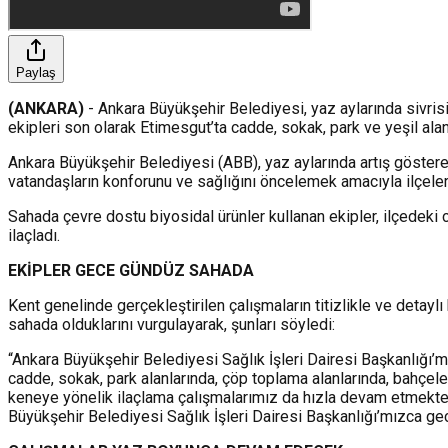
Paylaş
(ANKARA)
- Ankara Büyükşehir Belediyesi, yaz aylarında sivrisi
ekipleri son olarak Etimesgut’ta cadde, sokak, park ve yeşil ala
Ankara Büyükşehir Belediyesi (ABB), yaz aylarında artış gösteren
vatandaşların konforunu ve sağlığını öncelemek amacıyla ilçele
Sahada çevre dostu biyosidal ürünler kullanan ekipler, ilçedeki 
ilaçladı.
EKİPLER GECE GÜNDÜZ SAHADA
Kent genelinde gerçekleştirilen çalışmaların titizlikle ve detay
sahada olduklarını vurgulayarak, şunları söyledi:
“Ankara Büyükşehir Belediyesi Sağlık İşleri Dairesi Başkanlığı’
cadde, sokak, park alanlarında, çöp toplama alanlarında, bahçel
keneye yönelik ilaçlama çalışmalarımız da hızla devam etmektedi
Büyükşehir Belediyesi Sağlık İşleri Dairesi Başkanlığı’mızca ge