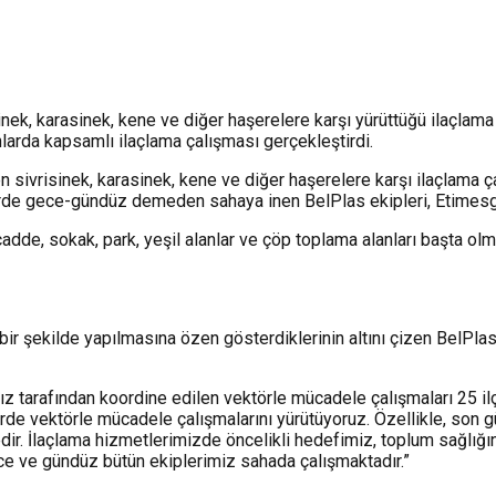
nek, karasinek, kene ve diğer haşerelere karşı yürüttüğü ilaçlama
nlarda kapsamlı ilaçlama çalışması gerçekleştirdi.
 sivrisinek, karasinek, kene ve diğer haşerelere karşı ilaçlama ça
rde gece-gündüz demeden sahaya inen BelPlas ekipleri, Etimesgut
cadde, sokak, park, yeşil alanlar ve çöp toplama alanları başta olm
lı bir şekilde yapılmasına özen gösterdiklerinin altını çizen Bel
mız tarafından koordine edilen vektörle mücadele çalışmaları 25 
erde vektörle mücadele çalışmalarını yürütüyoruz. Özellikle, son 
r. İlaçlama hizmetlerimizde öncelikli hedefimiz, toplum sağlığını
ce ve gündüz bütün ekiplerimiz sahada çalışmaktadır.”