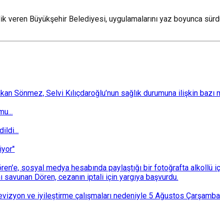
lik veren Büyükşehir Belediyesi, uygulamalarını yaz boyunca sürd
 Sönmez, Selvi Kılıçdaroğlu’nun sağlık durumuna ilişkin bazı mec
u...
ldi...
iyor"
n'e, sosyal medya hesabında paylaştığı bir fotoğrafta alkollü i
ı savunan Dören, cezanın iptali için yargıya başvurdu.
i revizyon ve iyileştirme çalışmaları nedeniyle 5 Ağustos Çarşam