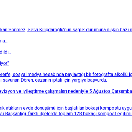
 Sönmez, Selvi Kılıçdaroğlu’nun sağlık durumuna ilişkin bazı mec
u...
ldi...
iyor"
n'e, sosyal medya hesabında paylaştığı bir fotoğrafta alkollü i
ı savunan Dören, cezanın iptali için yargıya başvurdu.
i revizyon ve iyileştirme çalışmaları nedeniyle 5 Ağustos Çarşam
k atıkların evde dönüşümü için başlatılan bokaşi kompostu uygulam
 Başkanlığı, farklı ilçelerde toplam 128 bokaşi kompost eğitimi d