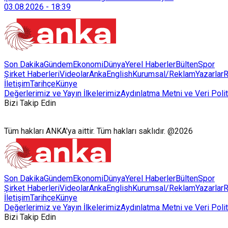
03.08.2026
-
18:39
Son Dakika
Gündem
Ekonomi
Dünya
Yerel Haberler
Bülten
Spor
Şirket Haberleri
Videolar
AnkaEnglish
Kurumsal/Reklam
Yazarlar
R
İletişim
Tarihçe
Künye
Değerlerimiz ve Yayın İlkelerimiz
Aydınlatma Metni ve Veri Polit
Bizi Takip Edin
Tüm hakları ANKA'ya aittir. Tüm hakları saklıdır. @2026
Son Dakika
Gündem
Ekonomi
Dünya
Yerel Haberler
Bülten
Spor
Şirket Haberleri
Videolar
AnkaEnglish
Kurumsal/Reklam
Yazarlar
R
İletişim
Tarihçe
Künye
Değerlerimiz ve Yayın İlkelerimiz
Aydınlatma Metni ve Veri Polit
Bizi Takip Edin