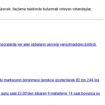
ürecek. İlaçlama talebinde bulunmak isteyen vatandaşlar,
ralarda yer alan iddiaların gerçeği yansıtmadığını bildirdi.
çki markasının görünmesi gerekçe gösterilerek 82 bin 244 lira
ba günü saat 22.00’den itibaren 9 mahalleye 14 saat boyunca su