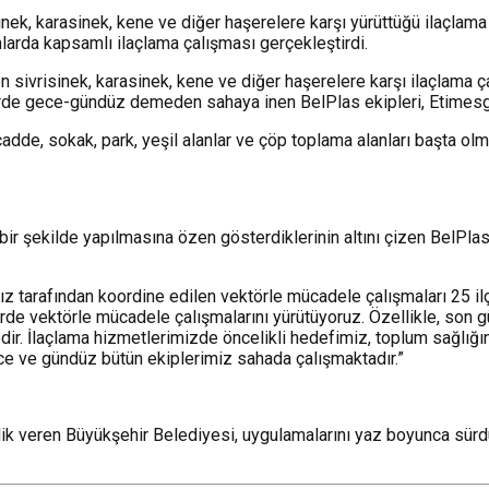
nek, karasinek, kene ve diğer haşerelere karşı yürüttüğü ilaçlama
nlarda kapsamlı ilaçlama çalışması gerçekleştirdi.
 sivrisinek, karasinek, kene ve diğer haşerelere karşı ilaçlama ça
rde gece-gündüz demeden sahaya inen BelPlas ekipleri, Etimesgut
cadde, sokak, park, yeşil alanlar ve çöp toplama alanları başta olm
lı bir şekilde yapılmasına özen gösterdiklerinin altını çizen Bel
mız tarafından koordine edilen vektörle mücadele çalışmaları 25 
erde vektörle mücadele çalışmalarını yürütüyoruz. Özellikle, son 
r. İlaçlama hizmetlerimizde öncelikli hedefimiz, toplum sağlığını
ce ve gündüz bütün ekiplerimiz sahada çalışmaktadır.”
lik veren Büyükşehir Belediyesi, uygulamalarını yaz boyunca sürd