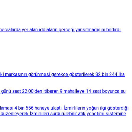
ralarda yer alan iddiaların gerçeği yansıtmadığını bildirdi.
çki markasının görünmesi gerekçe gösterilerek 82 bin 244 lira
ba günü saat 22.00’den itibaren 9 mahalleye 14 saat boyunca su
ası 4 bin 556 haneye ulaştı. İzmirlilerin yoğun ilgi gösterdiği
üzenleyerek İzmirlileri sürdürülebilir atık yönetimi sistemine