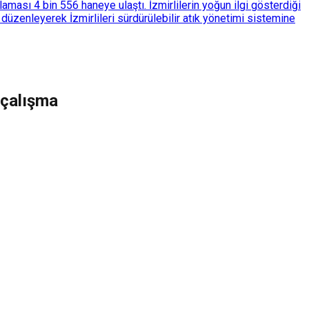
ası 4 bin 556 haneye ulaştı. İzmirlilerin yoğun ilgi gösterdiği
üzenleyerek İzmirlileri sürdürülebilir atık yönetimi sistemine
 çalışma