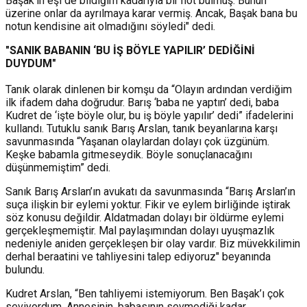
Başak’ın eşi de bildiğim kadarıyla bir not bulmuş. Bunun
üzerine onlar da ayrılmaya karar vermiş. Ancak, Başak bana bu
notun kendisine ait olmadığını söyledi" dedi.
"SANIK BABANIN ‘BU İŞ BÖYLE YAPILIR’ DEDİĞİNİ
DUYDUM"
Tanık olarak dinlenen bir komşu da “Olayın ardından verdiğim
ilk ifadem daha doğrudur. Barış ‘baba ne yaptın’ dedi, baba
Kudret de ‘işte böyle olur, bu iş böyle yapılır’ dedi” ifadelerini
kullandı. Tutuklu sanık Barış Arslan, tanık beyanlarına karşı
savunmasında “Yaşanan olaylardan dolayı çok üzgünüm.
Keşke babamla gitmeseydik. Böyle sonuçlanacağını
düşünmemiştim” dedi.
Sanık Barış Arslan’ın avukatı da savunmasında “Barış Arslan’ın
suça ilişkin bir eylemi yoktur. Fikir ve eylem birliğinde iştirak
söz konusu değildir. Aldatmadan dolayı bir öldürme eylemi
gerçekleşmemiştir. Mal paylaşımından dolayı uyuşmazlık
nedeniyle aniden gerçekleşen bir olay vardır. Biz müvekkilimin
derhal beraatini ve tahliyesini talep ediyoruz" beyanında
bulundu.
Kudret Arslan, “Ben tahliyemi istemiyorum. Ben Başak’ı çok
seviyordum. Annesinin, babasının sevmediği kadar