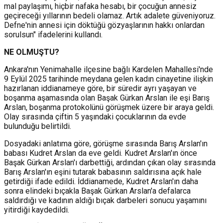
mal paylaşımı, hiçbir nafaka hesabı, bir çocuğun annesiz
geçireceği yıllarının bedeli olamaz. Artık adalete güveniyoruz.
Defne'nin annesi için döktüğü gözyaşlarının hakkı onlardan
sorulsun" ifadelerini kullandı.
NE OLMUŞTU?
Ankara'nın Yenimahalle ilçesine bağlı Kardelen Mahallesi'nde
9 Eylül 2025 tarihinde meydana gelen kadın cinayetine ilişkin
hazırlanan iddianameye göre, bir süredir ayrı yaşayan ve
boşanma aşamasında olan Başak Gürkan Arslan ile eşi Barış
Arslan, boşanma protokolünü görüşmek üzere bir araya geldi.
Olay sırasında çiftin 5 yaşındaki çocuklarının da evde
bulunduğu belirtildi.
Dosyadaki anlatıma göre, görüşme sırasında Barış Arslan'ın
babası Kudret Arslan da eve geldi. Kudret Arslan'ın önce
Başak Gürkan Arslan'ı darbettiği, ardından çıkan olay sırasında
Barış Arslan'ın eşini tutarak babasının saldırısına açık hale
getirdiği ifade edildi. İddianamede, Kudret Arslan'ın daha
sonra elindeki bıçakla Başak Gürkan Arslan'a defalarca
saldırdığı ve kadının aldığı bıçak darbeleri sonucu yaşamını
yitirdiği kaydedildi.