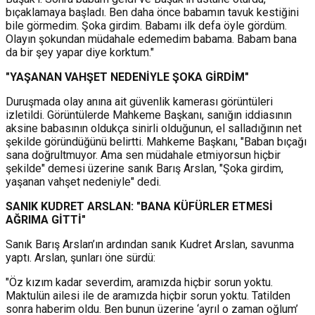
bıçaklamaya başladı. Ben daha önce babamın tavuk kestiğini
bile görmedim. Şoka girdim. Babamı ilk defa öyle gördüm.
Olayın şokundan müdahale edemedim babama. Babam bana
da bir şey yapar diye korktum."
"YAŞANAN VAHŞET NEDENİYLE ŞOKA GİRDİM"
Duruşmada olay anına ait güvenlik kamerası görüntüleri
izletildi. Görüntülerde Mahkeme Başkanı, sanığın iddiasının
aksine babasının oldukça sinirli olduğunun, el salladığının net
şekilde göründüğünü belirtti. Mahkeme Başkanı, "Baban bıçağı
sana doğrultmuyor. Ama sen müdahale etmiyorsun hiçbir
şekilde" demesi üzerine sanık Barış Arslan, "Şoka girdim,
yaşanan vahşet nedeniyle" dedi.
SANIK KUDRET ARSLAN: "BANA KÜFÜRLER ETMESİ
AĞRIMA GİTTİ"
Sanık Barış Arslan’ın ardından sanık Kudret Arslan, savunma
yaptı. Arslan, şunları öne sürdü:
"Öz kızım kadar severdim, aramızda hiçbir sorun yoktu.
Maktulün ailesi ile de aramızda hiçbir sorun yoktu. Tatilden
sonra haberim oldu. Ben bunun üzerine ‘ayrıl o zaman oğlum’