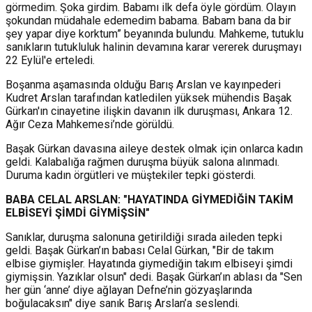
görmedim. Şoka girdim. Babamı ilk defa öyle gördüm. Olayın
şokundan müdahale edemedim babama. Babam bana da bir
şey yapar diye korktum” beyanında bulundu. Mahkeme, tutuklu
sanıkların tutukluluk halinin devamına karar vererek duruşmayı
22 Eylül'e erteledi.
Boşanma aşamasında olduğu Barış Arslan ve kayınpederi
Kudret Arslan tarafından katledilen yüksek mühendis Başak
Gürkan'ın cinayetine ilişkin davanın ilk duruşması, Ankara 12.
Ağır Ceza Mahkemesi’nde görüldü.
Başak Gürkan davasına aileye destek olmak için onlarca kadın
geldi. Kalabalığa rağmen duruşma büyük salona alınmadı.
Duruma kadın örgütleri ve müştekiler tepki gösterdi.
BABA CELAL ARSLAN: "HAYATINDA GİYMEDİĞİN TAKİM
ELBİSEYİ ŞİMDİ GİYMİŞSİN"
Sanıklar, duruşma salonuna getirildiği sırada aileden tepki
geldi. Başak Gürkan’ın babası Celal Gürkan, "Bir de takım
elbise giymişler. Hayatında giymediğin takım elbiseyi şimdi
giymişsin. Yazıklar olsun" dedi. Başak Gürkan’ın ablası da "Sen
her gün ‘anne’ diye ağlayan Defne’nin gözyaşlarında
boğulacaksın" diye sanık Barış Arslan’a seslendi.