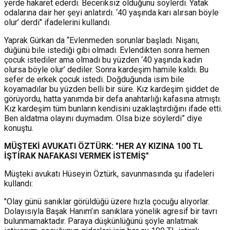
yerde hakaret ederdi. Beceriksiz olduğunu söylerdi. Yatak
odalarına dair her şeyi anlatırdı. ‘40 yaşında karı alırsan böyle
olur’ derdi" ifadelerini kullandı.
Yaprak Gürkan da “Evlenmeden sorunlar başladı. Nişanı,
düğünü bile istediği gibi olmadı. Evlendikten sonra hemen
çocuk istediler ama olmadı bu yüzden ‘40 yaşında kadın
olursa böyle olur’ dediler. Sonra kardeşim hamile kaldı. Bu
sefer de erkek çocuk istedi. Doğduğunda isim bile
koyamadılar bu yüzden belli bir süre. Kız kardeşim şiddet de
görüyordu, hatta yanımda bir defa anahtarlığı kafasına atmıştı.
Kız kardeşim tüm bunların kendisini uzaklaştırdığını ifade etti.
Ben aldatma olayını duymadım. Olsa bize söylerdi” diye
konuştu.
MÜŞTEKİ AVUKATI ÖZTÜRK: "HER AY KIZINA 100 TL
İŞTİRAK NAFAKASI VERMEK İSTEMİŞ"
Müşteki avukatı Hüseyin Öztürk, savunmasında şu ifadeleri
kullandı:
"Olay günü sanıklar görüldüğü üzere hızla çocuğu alıyorlar.
Dolayısıyla Başak Hanım’ın sanıklara yönelik agresif bir tavrı
bulunmamaktadır. Paraya düşkünlüğünü şöyle anlatmak