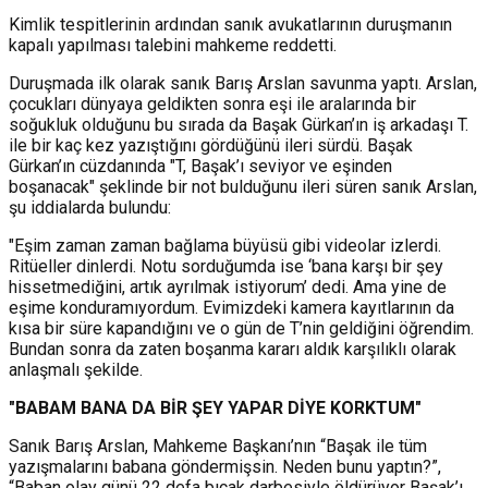
Kimlik tespitlerinin ardından sanık avukatlarının duruşmanın
kapalı yapılması talebini mahkeme reddetti.
Duruşmada ilk olarak sanık Barış Arslan savunma yaptı. Arslan,
çocukları dünyaya geldikten sonra eşi ile aralarında bir
soğukluk olduğunu bu sırada da Başak Gürkan’ın iş arkadaşı T.
ile bir kaç kez yazıştığını gördüğünü ileri sürdü. Başak
Gürkan’ın cüzdanında "T, Başak’ı seviyor ve eşinden
boşanacak" şeklinde bir not bulduğunu ileri süren sanık Arslan,
şu iddialarda bulundu:
"Eşim zaman zaman bağlama büyüsü gibi videolar izlerdi.
Ritüeller dinlerdi. Notu sorduğumda ise ‘bana karşı bir şey
hissetmediğini, artık ayrılmak istiyorum’ dedi. Ama yine de
eşime konduramıyordum. Evimizdeki kamera kayıtlarının da
kısa bir süre kapandığını ve o gün de T’nin geldiğini öğrendim.
Bundan sonra da zaten boşanma kararı aldık karşılıklı olarak
anlaşmalı şekilde.
"BABAM BANA DA BİR ŞEY YAPAR DİYE KORKTUM"
Sanık Barış Arslan, Mahkeme Başkanı’nın “Başak ile tüm
yazışmalarını babana göndermişsin. Neden bunu yaptın?”,
“Baban olay günü 22 defa bıçak darbesiyle öldürüyor Başak’ı.