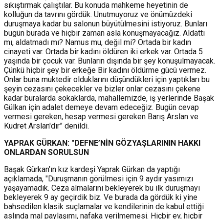
sıkıştırmak çalıştılar. Bu konuda mahkeme heyetinin de
kolluğun da tavrını gördük. Unutmuyoruz ve önümüzdeki
duruşmaya kadar bu salonun büyütülmesini istiyoruz. Bunları
bugün burada ve hiçbir zaman asla konuşmayacağız. Aldattı
mı, aldatmadı mı? Namus mu, değil mi? Ortada bir kadın
cinayeti var. Ortada bir kadını öldüren iki erkek var. Ortada 5
yaşında bir çocuk var. Bunların dışında bir şey konuşulmayacak.
Çünkü hiçbir şey bir erkeğe Bir kadını öldürme gücü vermez.
Onlar buna muktedir olduklarını düşündükleri için yaptıkları bu
şeyin cezasını çekecekler ve bizler onlar cezasını çekene
kadar buralarda sokaklarda, mahallemizde, iş yerlerinde Başak
Gülkan için adalet demeye devam edeceğiz. Bugün cevap
vermesi gereken, hesap vermesi gereken Barış Arslan ve
Kudret Arslan'dır” denildi.
YAPRAK GÜRKAN: "DEFNE’NİN GÖZYAŞLARININ HAKKI
ONLARDAN SORULSUN
Başak Gürkan’ın kız kardeşi Yaprak Gürkan da yaptığı
açıklamada, "Duruşmanın görülmesi için 9 aydır yasımızı
yaşayamadık. Ceza almalarını bekleyerek bu ilk duruşmayı
bekleyerek 9 ay geçirdik biz. Ve burada da gördük ki yine
bahsedilen klasik suçlamalar ve kendilerinin de kabul ettiği
aslında mal paylaşımı, nafaka verilmemesi. Hiçbir ev, hiçbir