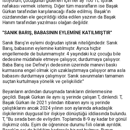
istiyorum, çocuğunun giderleri için her ay 100 TL iştirak
nafakası vermek istemiş. Diğer tüm masrafların ise Başak
Gürkan tarafından karşılanacağı ifade edilmiş. Başak’ın
cüzdanından ele geçirildiği iddia edilen yazının da Başak
Hanım tarafından yazılması olağan değildir.
"SANIK BARIŞ, BABASININ EYLEMİNE KATILMIŞTIR"
Sanık Barış’ın eylemi doğrudan iştirak niteliğindedir. Sanık
Barış, babasının eylemine katılmıştır. Ayrıca hiçbir
engellemede de bulunmamıştır. 4 yaşındaki kız çocuğu bile
dedesine müdahale etmeye çalışıyor, durdurmaya çalışıyor.
Baba Barış ise Defne’yi dedesinin üzerinde manevi baskı
kurmasına engel olmak için uzaklaştırmaya çalışıyor ama asla
babasını durdurmaya çalışmıyor. Sanık savunmaları tamamen
suçtan kurtulmaya yönelik ve çelişkilidir."
Beyanların ardından duruşmada tanıkların dinlenmesine
geçildi. Başak Gürkan ile aynı iş yerinde çalışan T, dinlendi. T,
Başak Gürkan ile 2021 yılından itibaren aynı iş yerinde
çalıştıklarını ancak 2024 yılının son aylarında arkadaşlık
ilişkilerinin duygusal bir ilişkiye dönüştüğü iddiasında bulundu.
T, "Bu sırada ben de evliydim. Toplamda 8-9 ay kadar bir gönül
ilişkimiz oldu. Eşim de öğrenince durumu fiili olarak ayrıldık.