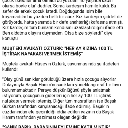
çocuk istediler ama olmadı bu yüzden ‘40 yaşında kadın
olursa böyle olur’ dediler. Sonra kardeşim hamile kaldı. Bu
sefer de erkek çocuk istedi. Doğduğunda isim bile
koyamadılar bu yüzden belli bir süre. Kız kardeşim şiddet de
görüyordu, hatta yanımda bir defa anahtarlığı kafasına atmıştı.
Kız kardeşim tüm bunların kendisini uzaklaştırdığını ifade etti.
Ben aldatma olayını duymadım. Olsa bize söylerdi” diye
konuştu.
MÜŞTEKİ AVUKATI ÖZTÜRK: "HER AY KIZINA 100 TL
İŞTİRAK NAFAKASI VERMEK İSTEMİŞ"
Müşteki avukatı Hüseyin Öztürk, savunmasında şu ifadeleri
kullandı:
"Olay günü sanıklar görüldüğü üzere hızla çocuğu alıyorlar.
Dolayısıyla Başak Hanım’ın sanıklara yönelik agresif bir tavrı
bulunmamaktadır. Paraya düşkünlüğünü şöyle anlatmak
istiyorum, çocuğunun giderleri için her ay 100 TL iştirak
nafakası vermek istemiş. Diğer tüm masrafların ise Başak
Gürkan tarafından karşılanacağı ifade edilmiş. Başak’ın
cüzdanından ele geçirildiği iddia edilen yazının da Başak
Hanım tarafından yazılması olağan değildir.
"SANIK BARIŞ, BABASININ EYLEMİNE KATILMIŞTIR"