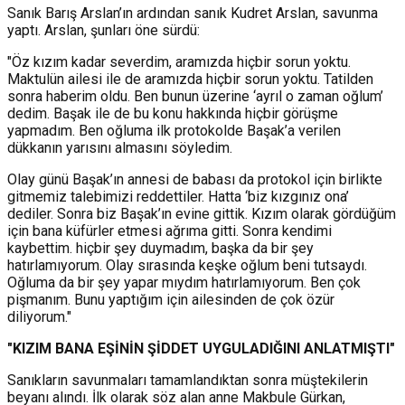
Sanık Barış Arslan’ın ardından sanık Kudret Arslan, savunma
yaptı. Arslan, şunları öne sürdü:
"Öz kızım kadar severdim, aramızda hiçbir sorun yoktu.
Maktulün ailesi ile de aramızda hiçbir sorun yoktu. Tatilden
sonra haberim oldu. Ben bunun üzerine ‘ayrıl o zaman oğlum’
dedim. Başak ile de bu konu hakkında hiçbir görüşme
yapmadım. Ben oğluma ilk protokolde Başak’a verilen
dükkanın yarısını almasını söyledim.
Olay günü Başak’ın annesi de babası da protokol için birlikte
gitmemiz talebimizi reddettiler. Hatta ‘biz kızgınız ona’
dediler. Sonra biz Başak’ın evine gittik. Kızım olarak gördüğüm
için bana küfürler etmesi ağrıma gitti. Sonra kendimi
kaybettim. hiçbir şey duymadım, başka da bir şey
hatırlamıyorum. Olay sırasında keşke oğlum beni tutsaydı.
Oğluma da bir şey yapar mıydım hatırlamıyorum. Ben çok
pişmanım. Bunu yaptığım için ailesinden de çok özür
diliyorum."
"KIZIM BANA EŞİNİN ŞİDDET UYGULADIĞINI ANLATMIŞTI"
Sanıkların savunmaları tamamlandıktan sonra müştekilerin
beyanı alındı. İlk olarak söz alan anne Makbule Gürkan,