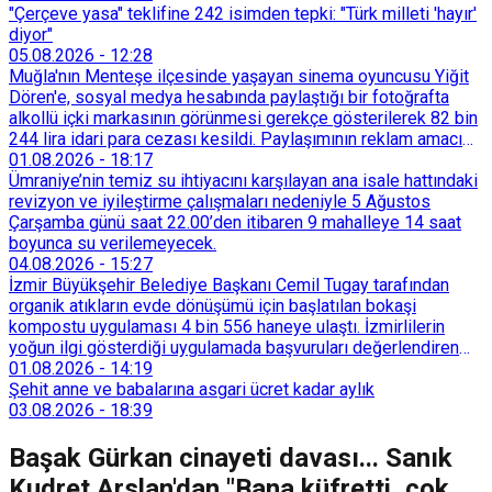
"Çerçeve yasa" teklifine 242 isimden tepki: "Türk milleti 'hayır'
diyor"
05.08.2026
-
12:28
Muğla'nın Menteşe ilçesinde yaşayan sinema oyuncusu Yiğit
Dören'e, sosyal medya hesabında paylaştığı bir fotoğrafta
alkollü içki markasının görünmesi gerekçe gösterilerek 82 bin
244 lira idari para cezası kesildi. Paylaşımının reklam amacı
taşımadığını savunan Dören, cezanın iptali için yargıya
01.08.2026
-
18:17
başvurdu.
Ümraniye’nin temiz su ihtiyacını karşılayan ana isale hattındaki
revizyon ve iyileştirme çalışmaları nedeniyle 5 Ağustos
Çarşamba günü saat 22.00’den itibaren 9 mahalleye 14 saat
boyunca su verilemeyecek.
04.08.2026
-
15:27
İzmir Büyükşehir Belediye Başkanı Cemil Tugay tarafından
organik atıkların evde dönüşümü için başlatılan bokaşi
kompostu uygulaması 4 bin 556 haneye ulaştı. İzmirlilerin
yoğun ilgi gösterdiği uygulamada başvuruları değerlendiren
Tarımsal Hizmetler Dairesi Başkanlığı, farklı ilçelerde toplam
01.08.2026
-
14:19
128 bokaşi kompost eğitimi düzenleyerek İzmirlileri
Şehit anne ve babalarına asgari ücret kadar aylık
sürdürülebilir atık yönetimi sistemine dahil etti.
03.08.2026
-
18:39
Başak Gürkan cinayeti davası... Sanık
Kudret Arslan'dan "Bana küfretti, çok