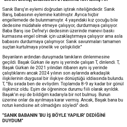
Sanık Barış’ın eylemi doğrudan iştirak niteliğindedir. Sanık
Barış, babasının eylemine katılmıştır. Ayrıca hiçbir
engellemede de bulunmamıştır. 4 yaşındaki kız çocuğu bile
dedesine müdahale etmeye çalışıyor, durdurmaya çalışıyor.
Baba Barış ise Defne’yi dedesinin üzerinde manevi baskı
kurmasına engel olmak için uzaklaştırmaya çalışıyor ama asla
babasını durdurmaya çalışmıyor. Sanık savunmaları tamamen
suçtan kurtulmaya yönelik ve çelişkilidir."
Beyanların ardından duruşmada tanıkların dinlenmesine
geçildi. Başak Gürkan ile aynı iş yerinde çalışan T, dinlendi. T,
Başak Gürkan ile 2021 yılından itibaren aynı iş yerinde
çalıştıklarını ancak 2024 yılının son aylarında arkadaşlık
ilişkilerinin duygusal bir ilişkiye dönüştüğü iddiasında bulundu.
T, "Bu sırada ben de evliydim. Toplamda 8-9 ay kadar bir gönül
ilişkimiz oldu. Eşim de öğrenince durumu fiili olarak ayrıldık.
Başak’ın eşi de bildiğim kadarıyla bir not bulmuş. Bunun
üzerine onlar da ayrılmaya karar vermiş. Ancak, Başak bana bu
notun kendisine ait olmadığını söyledi" dedi.
"SANIK BABANIN ‘BU İŞ BÖYLE YAPILIR’ DEDİĞİNİ
DUYDUM"