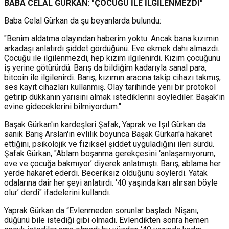
BABA CELAL GÜRKAN: "ÇOCUĞU İLE İLGİLENMEZDİ"
Baba Celal Gürkan da şu beyanlarda bulundu:
"Benim aldatma olayından haberim yoktu. Ancak bana kızımın
arkadaşı anlatırdı şiddet gördüğünü. Eve ekmek dahi almazdı.
Çocuğu ile ilgilenmezdi, hep kızım ilgilenirdi. Kızım çocuğunu
iş yerine götürürdü. Barış da bildiğim kadarıyla sanal para,
bitcoin ile ilgilenirdi. Barış, kızımın aracına takip cihazı takmış,
ses kayıt cihazları kullanmış. Olay tarihinde yeni bir protokol
getirip dükkanın yarısını almak istediklerini söylediler. Başak’ın
evine gideceklerini bilmiyordum."
Başak Gürkan'ın kardeşleri Şafak, Yaprak ve Işıl Gürkan da
sanık Barış Arslan'ın evlilik boyunca Başak Gürkan'a hakaret
ettiğini, psikolojik ve fiziksel şiddet uyguladığını ileri sürdü.
Şafak Gürkan, "Ablam boşanma gerekçesini ‘anlaşamıyorum,
eve ve çocuğa bakmıyor’ diyerek anlatmıştı. Barış, ablama her
yerde hakaret ederdi. Beceriksiz olduğunu söylerdi. Yatak
odalarına dair her şeyi anlatırdı. ‘40 yaşında karı alırsan böyle
olur’ derdi" ifadelerini kullandı.
Yaprak Gürkan da “Evlenmeden sorunlar başladı. Nişanı,
düğünü bile istediği gibi olmadı. Evlendikten sonra hemen