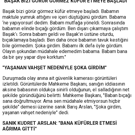
"BAŞAK BİZİ GÖRÜR GÖRMEZ KÜFÜR ETMEYE BAŞLADI"
Başak bizi görür görmez küfür etmeye başladı. Babamın
maktule yumruk attığını ve içeri düştüğünü gördüm. Babama
‘ne yapıyorsun’ dedim. Babam mutfağa yöneldi. Sonrasında
babamın elinde bıçağı gördüm. Ben dışarı çıkarmaya çalıştım
Başak’ı. Sonra babam geldi ve Başak’ın üstüne oturdu,
bıçaklamaya başladı. Ben daha önce babamın tavuk kestiğini
bile görmedim. Şoka girdim. Babamı ilk defa öyle gördüm.
Olayın şokundan müdahale edemedim babama. Babam bana
da bir şey yapar diye korktum."
"YAŞANAN VAHŞET NEDENİYLE ŞOKA GİRDİM"
Duruşmada olay anına ait güvenlik kamerası görüntüleri
izletildi. Görüntülerde Mahkeme Başkanı, sanığın iddiasının
aksine babasının oldukça sinirli olduğunun, el salladığının net
şekilde göründüğünü belirtti. Mahkeme Başkanı, "Baban bıçağı
sana doğrultmuyor. Ama sen müdahale etmiyorsun hiçbir
şekilde" demesi üzerine sanık Barış Arslan, "Şoka girdim,
yaşanan vahşet nedeniyle" dedi.
SANIK KUDRET ARSLAN: "BANA KÜFÜRLER ETMESİ
AĞRIMA GİTTİ"