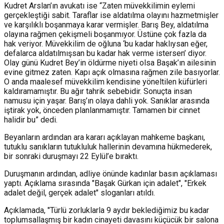
Kudret Arslan’ın avukatı ise “Zaten müvekkilimin eylemi
gerçekleştiği sabit. Taraflar ise aldatılma olayını hazmetmişler
ve karşılıklı boşanmaya karar vermişler. Barış Bey, aldatılma
olayına rağmen çekişmeli boşanmıyor. Üstüne çok fazla da
hak veriyor. Müvekkilim de oğluna ‘bu kadar haklıysan eğer,
defalarca aldatılmışsan bu kadar hak verme istersen’ diyor.
Olay günü Kudret Bey’in öldürme niyeti olsa Başak’ın ailesinin
evine gitmez zaten. Kapı açık olmasına rağmen zile basıyorlar.
O anda maalesef müvekkilim kendisine yöneltilen küfürleri
kaldıramamıştır. Bu ağır tahrik sebebidir. Sonuçta insan
namusu için yaşar. Barış’ın olaya dahli yok. Sanıklar arasında
iştirak yok, önceden planlanmamıştır. Tamamen bir cinnet
halidir bu” dedi.
Beyanların ardından ara kararı açıklayan mahkeme başkanı,
tutuklu sanıkların tutukluluk hallerinin devamına hükmederek,
bir sonraki duruşmayı 22 Eylül’e bıraktı.
Duruşmanın ardından, adliye önünde kadınlar basın açıklaması
yaptı. Açıklama sırasında "Başak Gürkan için adalet", "Erkek
adalet değil, gerçek adalet" sloganları atıldı.
Açıklamada, "Türlü zorluklarla 9 aydır beklediğimiz bu kadar
toplumsallaşmış bir kadın cinayeti davasını küçücük bir salona