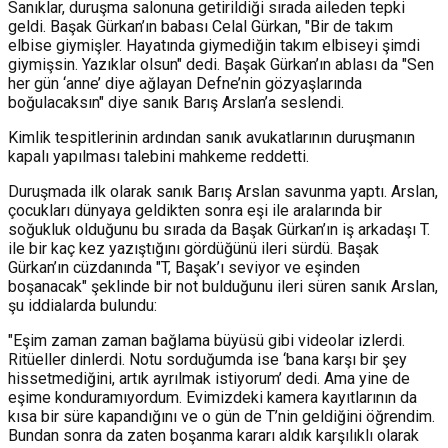
Sanıklar, duruşma salonuna getirildiği sırada aileden tepki
geldi. Başak Gürkan’ın babası Celal Gürkan, "Bir de takım
elbise giymişler. Hayatında giymediğin takım elbiseyi şimdi
giymişsin. Yazıklar olsun" dedi. Başak Gürkan’ın ablası da "Sen
her gün ‘anne’ diye ağlayan Defne’nin gözyaşlarında
boğulacaksın" diye sanık Barış Arslan’a seslendi.
Kimlik tespitlerinin ardından sanık avukatlarının duruşmanın
kapalı yapılması talebini mahkeme reddetti.
Duruşmada ilk olarak sanık Barış Arslan savunma yaptı. Arslan,
çocukları dünyaya geldikten sonra eşi ile aralarında bir
soğukluk olduğunu bu sırada da Başak Gürkan’ın iş arkadaşı T.
ile bir kaç kez yazıştığını gördüğünü ileri sürdü. Başak
Gürkan’ın cüzdanında "T, Başak’ı seviyor ve eşinden
boşanacak" şeklinde bir not bulduğunu ileri süren sanık Arslan,
şu iddialarda bulundu:
"Eşim zaman zaman bağlama büyüsü gibi videolar izlerdi.
Ritüeller dinlerdi. Notu sorduğumda ise ‘bana karşı bir şey
hissetmediğini, artık ayrılmak istiyorum’ dedi. Ama yine de
eşime konduramıyordum. Evimizdeki kamera kayıtlarının da
kısa bir süre kapandığını ve o gün de T’nin geldiğini öğrendim.
Bundan sonra da zaten boşanma kararı aldık karşılıklı olarak