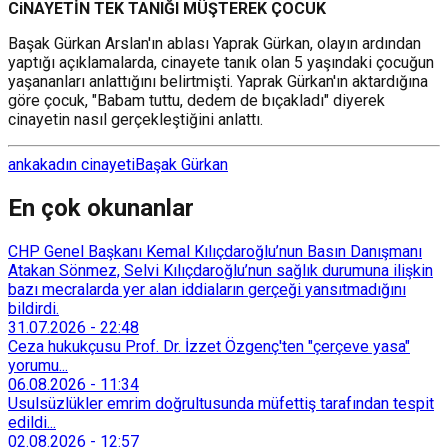
CiNAYETİN TEK TANIĞI MÜŞTEREK ÇOCUK
Başak Gürkan Arslan'ın ablası Yaprak Gürkan, olayın ardından
yaptığı açıklamalarda, cinayete tanık olan 5 yaşındaki çocuğun
yaşananları anlattığını belirtmişti. Yaprak Gürkan'ın aktardığına
göre çocuk, "Babam tuttu, dedem de bıçakladı" diyerek
cinayetin nasıl gerçekleştiğini anlattı.
anka
kadın cinayeti
Başak Gürkan
En çok okunanlar
CHP Genel Başkanı Kemal Kılıçdaroğlu’nun Basın Danışmanı
Atakan Sönmez, Selvi Kılıçdaroğlu’nun sağlık durumuna ilişkin
bazı mecralarda yer alan iddiaların gerçeği yansıtmadığını
bildirdi.
31.07.2026
-
22:48
Ceza hukukçusu Prof. Dr. İzzet Özgenç'ten "çerçeve yasa"
yorumu...
06.08.2026
-
11:34
Usulsüzlükler emrim doğrultusunda müfettiş tarafından tespit
edildi...
02.08.2026
-
12:57