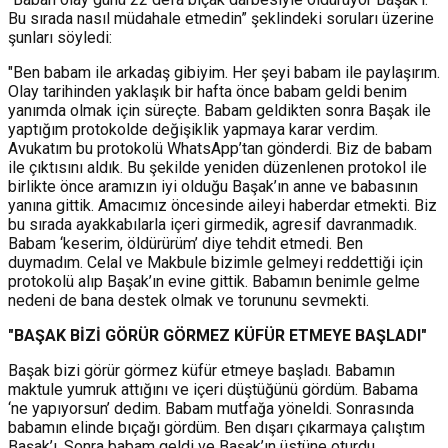
Bu sırada nasıl müdahale etmedin” şeklindeki soruları üzerine
şunları söyledi:
"Ben babam ile arkadaş gibiyim. Her şeyi babam ile paylaşırım.
Olay tarihinden yaklaşık bir hafta önce babam geldi benim
yanımda olmak için süreçte. Babam geldikten sonra Başak ile
yaptığım protokolde değişiklik yapmaya karar verdim.
Avukatım bu protokolü WhatsApp’tan gönderdi. Biz de babam
ile çıktısını aldık. Bu şekilde yeniden düzenlenen protokol ile
birlikte önce aramızın iyi olduğu Başak’ın anne ve babasının
yanına gittik. Amacımız öncesinde aileyi haberdar etmekti. Biz
bu sırada ayakkabılarla içeri girmedik, agresif davranmadık.
Babam ‘keserim, öldürürüm’ diye tehdit etmedi. Ben
duymadım. Celal ve Makbule bizimle gelmeyi reddettiği için
protokolü alıp Başak’ın evine gittik. Babamın benimle gelme
nedeni de bana destek olmak ve torununu sevmekti.
"BAŞAK BİZİ GÖRÜR GÖRMEZ KÜFÜR ETMEYE BAŞLADI"
Başak bizi görür görmez küfür etmeye başladı. Babamın
maktule yumruk attığını ve içeri düştüğünü gördüm. Babama
‘ne yapıyorsun’ dedim. Babam mutfağa yöneldi. Sonrasında
babamın elinde bıçağı gördüm. Ben dışarı çıkarmaya çalıştım
Başak’ı. Sonra babam geldi ve Başak’ın üstüne oturdu,