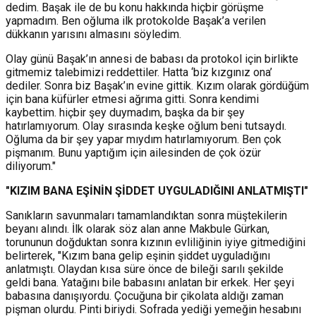
dedim. Başak ile de bu konu hakkında hiçbir görüşme
yapmadım. Ben oğluma ilk protokolde Başak’a verilen
dükkanın yarısını almasını söyledim.
Olay günü Başak’ın annesi de babası da protokol için birlikte
gitmemiz talebimizi reddettiler. Hatta ‘biz kızgınız ona’
dediler. Sonra biz Başak’ın evine gittik. Kızım olarak gördüğüm
için bana küfürler etmesi ağrıma gitti. Sonra kendimi
kaybettim. hiçbir şey duymadım, başka da bir şey
hatırlamıyorum. Olay sırasında keşke oğlum beni tutsaydı.
Oğluma da bir şey yapar mıydım hatırlamıyorum. Ben çok
pişmanım. Bunu yaptığım için ailesinden de çok özür
diliyorum."
"KIZIM BANA EŞİNİN ŞİDDET UYGULADIĞINI ANLATMIŞTI"
Sanıkların savunmaları tamamlandıktan sonra müştekilerin
beyanı alındı. İlk olarak söz alan anne Makbule Gürkan,
torununun doğduktan sonra kızının evliliğinin iyiye gitmediğini
belirterek, "Kızım bana gelip eşinin şiddet uyguladığını
anlatmıştı. Olaydan kısa süre önce de bileği sarılı şekilde
geldi bana. Yatağını bile babasını anlatan bir erkek. Her şeyi
babasına danışıyordu. Çocuğuna bir çikolata aldığı zaman
pişman olurdu. Pinti biriydi. Sofrada yediği yemeğin hesabını