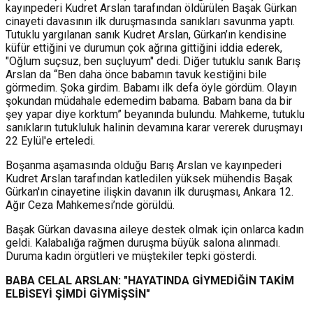
kayınpederi Kudret Arslan tarafından öldürülen Başak Gürkan
cinayeti davasının ilk duruşmasında sanıkları savunma yaptı.
Tutuklu yargılanan sanık Kudret Arslan, Gürkan’ın kendisine
küfür ettiğini ve durumun çok ağrına gittiğini iddia ederek,
"Oğlum suçsuz, ben suçluyum" dedi. Diğer tutuklu sanık Barış
Arslan da “Ben daha önce babamın tavuk kestiğini bile
görmedim. Şoka girdim. Babamı ilk defa öyle gördüm. Olayın
şokundan müdahale edemedim babama. Babam bana da bir
şey yapar diye korktum” beyanında bulundu. Mahkeme, tutuklu
sanıkların tutukluluk halinin devamına karar vererek duruşmayı
22 Eylül'e erteledi.
Boşanma aşamasında olduğu Barış Arslan ve kayınpederi
Kudret Arslan tarafından katledilen yüksek mühendis Başak
Gürkan'ın cinayetine ilişkin davanın ilk duruşması, Ankara 12.
Ağır Ceza Mahkemesi’nde görüldü.
Başak Gürkan davasına aileye destek olmak için onlarca kadın
geldi. Kalabalığa rağmen duruşma büyük salona alınmadı.
Duruma kadın örgütleri ve müştekiler tepki gösterdi.
BABA CELAL ARSLAN: "HAYATINDA GİYMEDİĞİN TAKİM
ELBİSEYİ ŞİMDİ GİYMİŞSİN"