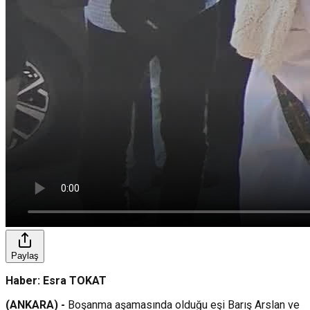
Paylaş
Haber: Esra TOKAT
(ANKARA) -
Boşanma aşamasında olduğu eşi Barış Arslan ve