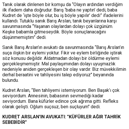
Tanık olarak dinlenen bir komşu da “Olayın ardından verdiğim
ilk ifadem daha doğrudur. Barış ‘baba ne yaptın’ dedi, baba
Kudret de ‘işte böyle olur, bu iş böyle yapılır’ dedi” ifadelerini
kullandı. Tutuklu sanık Barış Arslan, tanık beyanlarına karşı
savunmasında “Yaşanan olaylardan dolayı çok üzgünüm.
Keşke babamla gitmeseydik. Böyle sonuçlanacağını
düşünmemiştim” dedi.
Sanık Barış Arslan’ın avukatı da savunmasında “Barış Arslan’ın
suça ilişkin bir eylemi yoktur. Fikir ve eylem birliğinde iştirak
söz konusu değildir. Aldatmadan dolayı bir öldürme eylemi
gerçekleşmemiştir. Mal paylaşımından dolayı uyuşmazlık
nedeniyle aniden gerçekleşen bir olay vardır. Biz müvekkilimin
derhal beraatini ve tahliyesini talep ediyoruz" beyanında
bulundu.
Kudret Arslan, “Ben tahliyemi istemiyorum. Ben Başak’ı çok
seviyordum. Annesinin, babasının sevmediği kadar
seviyordum. Bana küfürler edince çok ağrıma gitti. Refleks
olarak gelişti. Oğlum suçsuz, ben suçluyum" dedi.
KUDRET ARSLAN’IN AVUKATI: "KÜFÜRLER AĞIR TAHRİK
SEBEBİDİR"