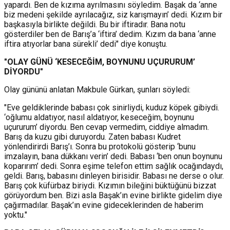
yapardı. Ben de kızıma ayrılmasını söyledim. Başak da ‘anne
biz medeni şekilde ayrılacağız, siz karışmayın’ dedi. Kızım bir
başkasıyla birlikte değildi. Bu bir iftiradır. Bana notu
gösterdiler ben de Barış’a ‘iftira’ dedim. Kızım da bana ‘anne
iftira atıyorlar bana sürekli’ dedi" diye konuştu.
"OLAY GÜNÜ ‘KESECEĞİM, BOYNUNU UÇURURUM’
DİYORDU"
Olay gününü anlatan Makbule Gürkan, şunları söyledi:
"Eve geldiklerinde babası çok sinirliydi, kuduz köpek gibiydi.
‘oğlumu aldatıyor, nasıl aldatıyor, keseceğim, boynunu
uçururum’ diyordu. Ben cevap vermedim, ciddiye almadım.
Barış da kuzu gibi duruyordu. Zaten babası Kudret
yönlendirirdi Barış’ı. Sonra bu protokolü gösterip ‘bunu
imzalayın, bana dükkanı verin’ dedi. Babası ‘ben onun boynunu
koparırım’ dedi. Sonra eşime telefon ettim sağlık ocağındaydı,
geldi. Barış, babasını dinleyen birisidir. Babası ne derse o olur.
Barış çok küfürbaz biriydi. Kızımın bileğini büktüğünü bizzat
görüyordum ben. Bizi asla Başak’ın evine birlikte gidelim diye
çağırmadılar. Başak’ın evine gideceklerinden de haberim
yoktu."