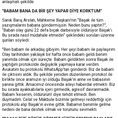
anlaşmalı şekilde.
"BABAM BANA DA BİR ŞEY YAPAR DİYE KORKTUM"
Sanık Barış Arslan, Mahkeme Başkanı’nın “Başak ile tüm
yazışmalarını babana göndermişsin. Neden bunu yaptın?”,
“Baban olay günü 22 defa bıçak darbesiyle öldürüyor Başak’ı.
Bu sırada nasıl müdahale etmedin” şeklindeki soruları üzerine
şunları söyledi:
"Ben babam ile arkadaş gibiyim. Her şeyi babam ile paylaşırım.
Olay tarihinden yaklaşık bir hafta önce babam geldi benim
yanımda olmak için süreçte. Babam geldikten sonra Başak ile
yaptığım protokolde değişiklik yapmaya karar verdim.
Avukatım bu protokolü WhatsApp’tan gönderdi. Biz de babam
ile çıktısını aldık. Bu şekilde yeniden düzenlenen protokol ile
birlikte önce aramızın iyi olduğu Başak’ın anne ve babasının
yanına gittik. Amacımız öncesinde aileyi haberdar etmekti. Biz
bu sırada ayakkabılarla içeri girmedik, agresif davranmadık.
Babam ‘keserim, öldürürüm’ diye tehdit etmedi. Ben
duymadım. Celal ve Makbule bizimle gelmeyi reddettiği için
protokolü alıp Başak’ın evine gittik. Babamın benimle gelme
nedeni de bana destek olmak ve torununu sevmekti.