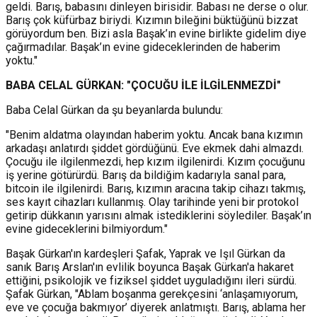
geldi. Barış, babasını dinleyen birisidir. Babası ne derse o olur.
Barış çok küfürbaz biriydi. Kızımın bileğini büktüğünü bizzat
görüyordum ben. Bizi asla Başak’ın evine birlikte gidelim diye
çağırmadılar. Başak’ın evine gideceklerinden de haberim
yoktu."
BABA CELAL GÜRKAN: "ÇOCUĞU İLE İLGİLENMEZDİ"
Baba Celal Gürkan da şu beyanlarda bulundu:
"Benim aldatma olayından haberim yoktu. Ancak bana kızımın
arkadaşı anlatırdı şiddet gördüğünü. Eve ekmek dahi almazdı.
Çocuğu ile ilgilenmezdi, hep kızım ilgilenirdi. Kızım çocuğunu
iş yerine götürürdü. Barış da bildiğim kadarıyla sanal para,
bitcoin ile ilgilenirdi. Barış, kızımın aracına takip cihazı takmış,
ses kayıt cihazları kullanmış. Olay tarihinde yeni bir protokol
getirip dükkanın yarısını almak istediklerini söylediler. Başak’ın
evine gideceklerini bilmiyordum."
Başak Gürkan'ın kardeşleri Şafak, Yaprak ve Işıl Gürkan da
sanık Barış Arslan'ın evlilik boyunca Başak Gürkan'a hakaret
ettiğini, psikolojik ve fiziksel şiddet uyguladığını ileri sürdü.
Şafak Gürkan, "Ablam boşanma gerekçesini ‘anlaşamıyorum,
eve ve çocuğa bakmıyor’ diyerek anlatmıştı. Barış, ablama her