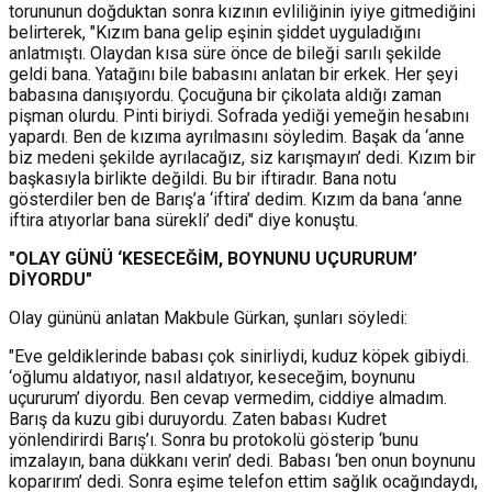
torununun doğduktan sonra kızının evliliğinin iyiye gitmediğini
belirterek, "Kızım bana gelip eşinin şiddet uyguladığını
anlatmıştı. Olaydan kısa süre önce de bileği sarılı şekilde
geldi bana. Yatağını bile babasını anlatan bir erkek. Her şeyi
babasına danışıyordu. Çocuğuna bir çikolata aldığı zaman
pişman olurdu. Pinti biriydi. Sofrada yediği yemeğin hesabını
yapardı. Ben de kızıma ayrılmasını söyledim. Başak da ‘anne
biz medeni şekilde ayrılacağız, siz karışmayın’ dedi. Kızım bir
başkasıyla birlikte değildi. Bu bir iftiradır. Bana notu
gösterdiler ben de Barış’a ‘iftira’ dedim. Kızım da bana ‘anne
iftira atıyorlar bana sürekli’ dedi" diye konuştu.
"OLAY GÜNÜ ‘KESECEĞİM, BOYNUNU UÇURURUM’
DİYORDU"
Olay gününü anlatan Makbule Gürkan, şunları söyledi:
"Eve geldiklerinde babası çok sinirliydi, kuduz köpek gibiydi.
‘oğlumu aldatıyor, nasıl aldatıyor, keseceğim, boynunu
uçururum’ diyordu. Ben cevap vermedim, ciddiye almadım.
Barış da kuzu gibi duruyordu. Zaten babası Kudret
yönlendirirdi Barış’ı. Sonra bu protokolü gösterip ‘bunu
imzalayın, bana dükkanı verin’ dedi. Babası ‘ben onun boynunu
koparırım’ dedi. Sonra eşime telefon ettim sağlık ocağındaydı,