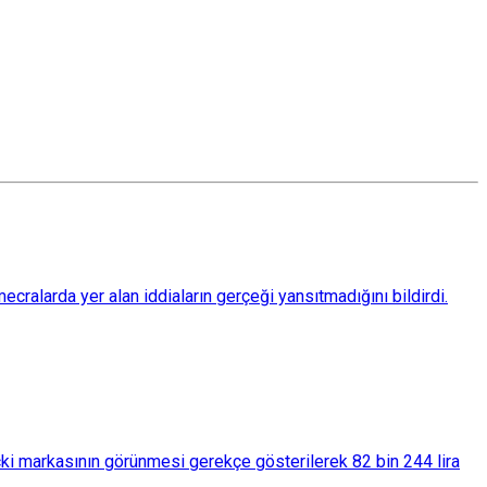
ralarda yer alan iddiaların gerçeği yansıtmadığını bildirdi.
çki markasının görünmesi gerekçe gösterilerek 82 bin 244 lira