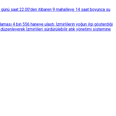
ba günü saat 22.00’den itibaren 9 mahalleye 14 saat boyunca su
ası 4 bin 556 haneye ulaştı. İzmirlilerin yoğun ilgi gösterdiği
üzenleyerek İzmirlileri sürdürülebilir atık yönetimi sistemine