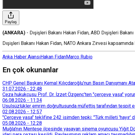
Paylaş
(ANKARA)
- Dışişleri Bakanı Hakan Fidan, ABD Dışişleri Bakanı 
Dışişleri Bakanı Hakan Fidan, NATO Ankara Zirvesi kapsamında 
Anka Haber Ajansı
Hakan Fidan
Marco Rubio
En çok okunanlar
CHP Genel Başkanı Kemal Kılıçdaroğlu’nun Basın Danışmanı Atakan
31.07.2026
-
22:48
Ceza hukukçusu Prof. Dr. İzzet Özgenç'ten "çerçeve yasa" yorum
06.08.2026
-
11:34
Usulsüzlükler emrim doğrultusunda müfettiş tarafından tespit edi
02.08.2026
-
12:57
"Çerçeve yasa" teklifine 242 isimden tepki: "Türk milleti 'hayır' d
05.08.2026
-
12:28
Muğla'nın Menteşe ilçesinde yaşayan sinema oyuncusu Yiğit Döre
idari para cezası kesildi. Paylaşımının reklam amacı taşımadığın