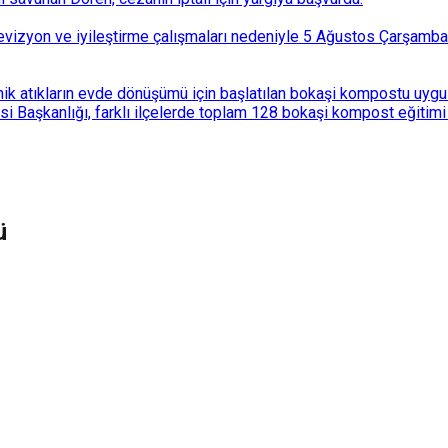
i revizyon ve iyileştirme çalışmaları nedeniyle 5 Ağustos Çarşam
k atıkların evde dönüşümü için başlatılan bokaşi kompostu uygulam
 Başkanlığı, farklı ilçelerde toplam 128 bokaşi kompost eğitimi d
ü