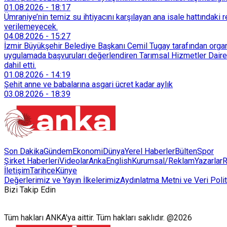
01.08.2026
-
18:17
Ümraniye’nin temiz su ihtiyacını karşılayan ana isale hattındak
verilemeyecek.
04.08.2026
-
15:27
İzmir Büyükşehir Belediye Başkanı Cemil Tugay tarafından organi
uygulamada başvuruları değerlendiren Tarımsal Hizmetler Dairesi
dahil etti.
01.08.2026
-
14:19
Şehit anne ve babalarına asgari ücret kadar aylık
03.08.2026
-
18:39
Son Dakika
Gündem
Ekonomi
Dünya
Yerel Haberler
Bülten
Spor
Şirket Haberleri
Videolar
AnkaEnglish
Kurumsal/Reklam
Yazarlar
R
İletişim
Tarihçe
Künye
Değerlerimiz ve Yayın İlkelerimiz
Aydınlatma Metni ve Veri Polit
Bizi Takip Edin
Tüm hakları ANKA'ya aittir. Tüm hakları saklıdır. @2026