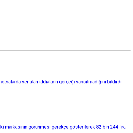
ralarda yer alan iddiaların gerçeği yansıtmadığını bildirdi.
çki markasının görünmesi gerekçe gösterilerek 82 bin 244 lira