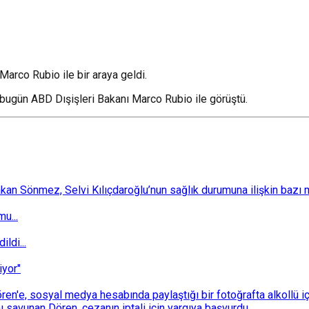
Marco Rubio ile bir araya geldi.
bugün ABD Dışişleri Bakanı Marco Rubio ile görüştü.
 Sönmez, Selvi Kılıçdaroğlu’nun sağlık durumuna ilişkin bazı mec
u...
ldi...
iyor"
n'e, sosyal medya hesabında paylaştığı bir fotoğrafta alkollü i
ı savunan Dören, cezanın iptali için yargıya başvurdu.