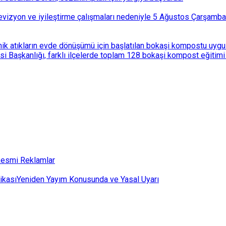
i revizyon ve iyileştirme çalışmaları nedeniyle 5 Ağustos Çarşam
k atıkların evde dönüşümü için başlatılan bokaşi kompostu uygulam
 Başkanlığı, farklı ilçelerde toplam 128 bokaşi kompost eğitimi d
esmi Reklamlar
ikası
Yeniden Yayım Konusunda ve Yasal Uyarı