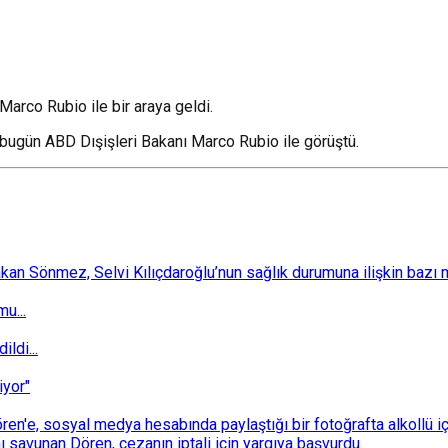
Marco Rubio ile bir araya geldi.
bugün ABD Dışişleri Bakanı Marco Rubio ile görüştü.
 Sönmez, Selvi Kılıçdaroğlu’nun sağlık durumuna ilişkin bazı mec
u...
ldi...
iyor"
n'e, sosyal medya hesabında paylaştığı bir fotoğrafta alkollü i
ı savunan Dören, cezanın iptali için yargıya başvurdu.