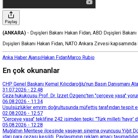
Paylaş
(ANKARA)
- Dışişleri Bakanı Hakan Fidan, ABD Dışişleri Bakanı 
Dışişleri Bakanı Hakan Fidan, NATO Ankara Zirvesi kapsamında 
Anka Haber Ajansı
Hakan Fidan
Marco Rubio
En çok okunanlar
CHP Genel Başkanı Kemal Kılıçdaroğlu’nun Basın Danışmanı Atakan
31.07.2026
-
22:48
Ceza hukukçusu Prof. Dr. İzzet Özgenç'ten "çerçeve yasa" yorum
06.08.2026
-
11:34
Usulsüzlükler emrim doğrultusunda müfettiş tarafından tespit edi
02.08.2026
-
12:57
"Çerçeve yasa" teklifine 242 isimden tepki: "Türk milleti 'hayır' d
05.08.2026
-
12:28
Muğla'nın Menteşe ilçesinde yaşayan sinema oyuncusu Yiğit Döre
idari para cezası kesildi. Paylaşımının reklam amacı taşımadığın