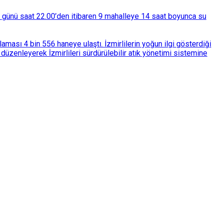
ba günü saat 22.00’den itibaren 9 mahalleye 14 saat boyunca su
ası 4 bin 556 haneye ulaştı. İzmirlilerin yoğun ilgi gösterdiği
üzenleyerek İzmirlileri sürdürülebilir atık yönetimi sistemine