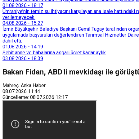
01.08.2026
-
18:17
Ümraniye’nin temiz su ihtiyacını karşılayan ana isale hattındak
verilemeyecek.
04.08.2026
-
15:27
İzmir Büyükşehir Belediye Başkanı Cemil Tugay tarafından organi
uygulamada başvuruları değerlendiren Tarımsal Hizmetler Dairesi
dahil etti.
01.08.2026
-
14:19
Şehit anne ve babalarına asgari ücret kadar aylık
03.08.2026
-
18:39
Bakan Fidan, ABD'li mevkidaşı ile görüşt
Mahreç: Anka Haber
08.07.2026
11:44
Güncelleme
:
08.07.2026
12:17