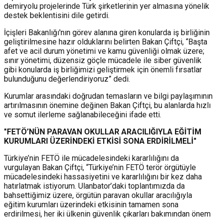
demiryolu projelerinde Türk şirketlerinin yer almasına yönelik
destek beklentisini dile getirdi.
İçişleri Bakanlığı'nın görev alanına giren konularda iş birliğinin
geliştirilmesine hazır olduklarını belirten Bakan Çiftçi, “Başta
afet ve acil durum yönetimi ve kamu güvenliği olmak üzere;
sınır yönetimi, düzensiz göçle mücadele ile siber güvenlik
gibi konularda iş birliğimizi geliştirmek için önemli fırsatlar
bulunduğunu değerlendiriyoruz” dedi.
Kurumlar arasındaki doğrudan temasların ve bilgi paylaşımının
artırılmasının önemine değinen Bakan Çiftçi, bu alanlarda hızlı
ve somut ilerleme sağlanabileceğini ifade etti.
"FETÖ’NÜN PARAVAN OKULLAR ARACILIĞIYLA EĞİTİM
KURUMLARI ÜZERİNDEKİ ETKİSİ SONA ERDİRİLMELİ"
Türkiye’nin FETÖ ile mücadelesindeki kararlılığını da
vurgulayan Bakan Çiftçi, “Türkiye’nin FETÖ terör örgütüyle
mücadelesindeki hassasiyetini ve kararlılığını bir kez daha
hatırlatmak istiyorum. Ulanbator’daki toplantımızda da
bahsettiğimiz üzere, örgütün paravan okullar aracılığıyla
eğitim kurumları üzerindeki etkisinin tamamen sona
erdirilmesi, her iki ülkenin güvenlik çıkarları bakımından önem