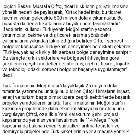
İçişleri Bakanı Mustafa Çiftçi, ticari ilişkilerin geliştirilmesine
yönelik hedefi de paylaşarak, “Ortak hedefimiz, bu ticaret
hacmini yakın gelecekte 500 milyon dolara çıkarmaktır. Bu
hususta da değerli katkılarınız büyük önem taşımaktadır.”
ifadelerini kullandı. Türkiye’nin Moğolistan’ın yabancı
yatırımcıları çekme ve dış ticareti artırma yönündeki
çalışmalarını yakından takip ettiğini belirten Çiftçi, serbest
bölgeler konusunda Türkiye’nin deneyimlerine dikkati çekerek,
“Türkiye, yaklaşık kırk yıllık serbest bölge deneyimine sahiptir.
Bu süreçte farklı sektörlere ve bölgesel ihtiyaçlara göre
şekillenen çeşitli modeller geliştirilmiş; üretim, ticaret, lojistik
ve teknoloji odaklı serbest bölgeler başarıyla uygulanmıştır”
dedi.
Türk firmalarının Moğolistan’da yaklaşık 25 milyon dolar
tutarında yatırımı bulunduğunu bildiren Çiftçi, firmaların inşaat,
enerji ve turizm başta olmak üzere çeşitli sektörlerde başarılı
projeler yürüttüklerini anlattı. Türk firmalarının Moğolistan’ın
kalkınma projelerinde daha etkin rol almaya hazır olduğunu
vurgulayan Çiftçi, özellikle Yeni Karakurum Şehri projesi
kapsamında yer alan yeni havalimanı ile “14 Mega Proje”
kapsamında bulunan enerji santralleri, arıtma tesisleri ve
demiryolu projelerinde Türk şirketlerinin yer almasına yönelik