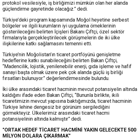
protokol vesilesiyle, iş birliğimizi mümkün olan her alanda
güçlendirme gayretinde olacağız.” dedi.
Türkiye’deki program kapsamında Moğol heyetine serbest
bölgeler ve ilgili kurumların iyi uygulama örneklerinin
gösterileceğini belirten İçişleri Bakanı Çiftçi, özel sektör
firmalarıyla gerçekleştirilecek görüşmelerin de iki ülke
ilişkilerine katkı sağlamasını temenni etti.
Türkiye’nin Moğolistan’ın ticaret portföyünü genişletme
hedeflerine katkı sunabileceğini belirten Bakan Çiftçi,
“Madencilik, lojistik, yenilenebilir enerji, gıda işleme ve hafif
sanayi başta olmak üzere pek çok alanda güçlü iş birliği
fırsatları bulunuyor.” değerlendirmesinde bulundu.
İki ülke arasındaki ticaret hacminin mevcut potansiyelin altında
kaldığını ifade eden Bakan Çiftçi, “Bununla birlikte, ikili
ticaretimizin mevcut yapısına baktığımızda, ticaret hacminin
Türkiye lehine dengesiz bir görünüm sergilediğini
görmekteyiz. Ülkelerimiz arasındaki ticaret hacmi
potansiyelinin altında kalmıştır” dedi.
"ORTAK HEDEF TİCARET HACMİNİ YAKIN GELECEKTE 500
MİLYON DOLARA ÇIKARMAK"