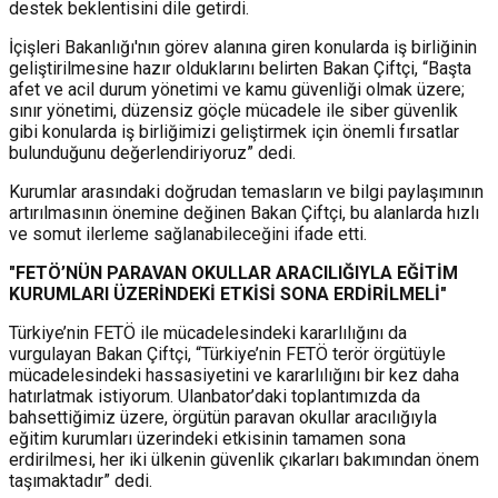
destek beklentisini dile getirdi.
İçişleri Bakanlığı'nın görev alanına giren konularda iş birliğinin
geliştirilmesine hazır olduklarını belirten Bakan Çiftçi, “Başta
afet ve acil durum yönetimi ve kamu güvenliği olmak üzere;
sınır yönetimi, düzensiz göçle mücadele ile siber güvenlik
gibi konularda iş birliğimizi geliştirmek için önemli fırsatlar
bulunduğunu değerlendiriyoruz” dedi.
Kurumlar arasındaki doğrudan temasların ve bilgi paylaşımının
artırılmasının önemine değinen Bakan Çiftçi, bu alanlarda hızlı
ve somut ilerleme sağlanabileceğini ifade etti.
"FETÖ’NÜN PARAVAN OKULLAR ARACILIĞIYLA EĞİTİM
KURUMLARI ÜZERİNDEKİ ETKİSİ SONA ERDİRİLMELİ"
Türkiye’nin FETÖ ile mücadelesindeki kararlılığını da
vurgulayan Bakan Çiftçi, “Türkiye’nin FETÖ terör örgütüyle
mücadelesindeki hassasiyetini ve kararlılığını bir kez daha
hatırlatmak istiyorum. Ulanbator’daki toplantımızda da
bahsettiğimiz üzere, örgütün paravan okullar aracılığıyla
eğitim kurumları üzerindeki etkisinin tamamen sona
erdirilmesi, her iki ülkenin güvenlik çıkarları bakımından önem
taşımaktadır” dedi.