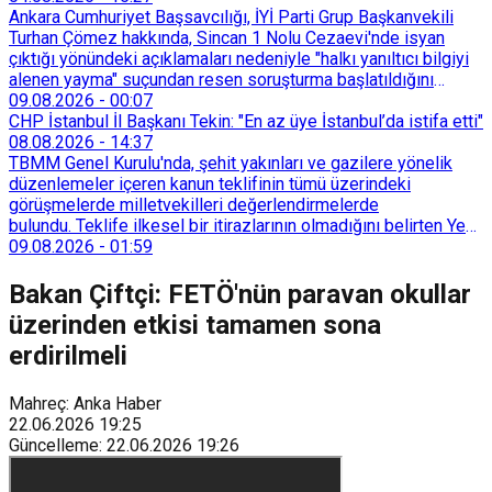
Ankara Cumhuriyet Başsavcılığı, İYİ Parti Grup Başkanvekili
Turhan Çömez hakkında, Sincan 1 Nolu Cezaevi'nde isyan
çıktığı yönündeki açıklamaları nedeniyle "halkı yanıltıcı bilgiyi
alenen yayma" suçundan resen soruşturma başlatıldığını
duyurdu.
09.08.2026
-
00:07
CHP İstanbul İl Başkanı Tekin: "En az üye İstanbul’da istifa etti"
08.08.2026
-
14:37
TBMM Genel Kurulu'nda, şehit yakınları ve gazilere yönelik
düzenlemeler içeren kanun teklifinin tümü üzerindeki
görüşmelerde milletvekilleri değerlendirmelerde
bulundu. Teklife ilkesel bir itirazlarının olmadığını belirten Yeni
Yol Grup Başkanvekili Selçuk Özdağ, teklifin ne getirdiğinin
09.08.2026
-
01:59
değil getirmediklerinin konuşulması gerektiğini söyledi.
Bakan Çiftçi: FETÖ'nün paravan okullar
üzerinden etkisi tamamen sona
erdirilmeli
Mahreç: Anka Haber
22.06.2026
19:25
Güncelleme
:
22.06.2026
19:26