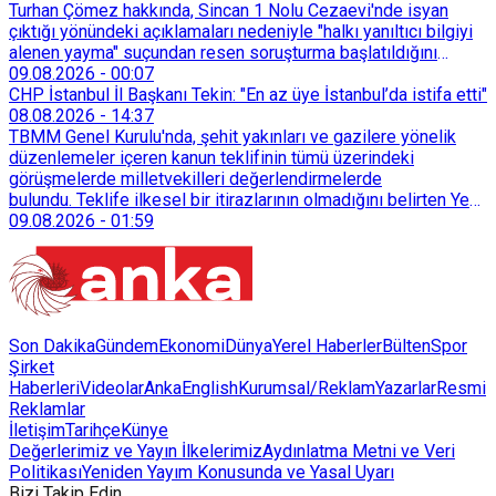
Turhan Çömez hakkında, Sincan 1 Nolu Cezaevi'nde isyan
çıktığı yönündeki açıklamaları nedeniyle "halkı yanıltıcı bilgiyi
alenen yayma" suçundan resen soruşturma başlatıldığını
duyurdu.
09.08.2026
-
00:07
CHP İstanbul İl Başkanı Tekin: "En az üye İstanbul’da istifa etti"
08.08.2026
-
14:37
TBMM Genel Kurulu'nda, şehit yakınları ve gazilere yönelik
düzenlemeler içeren kanun teklifinin tümü üzerindeki
görüşmelerde milletvekilleri değerlendirmelerde
bulundu. Teklife ilkesel bir itirazlarının olmadığını belirten Yeni
Yol Grup Başkanvekili Selçuk Özdağ, teklifin ne getirdiğinin
09.08.2026
-
01:59
değil getirmediklerinin konuşulması gerektiğini söyledi.
Son Dakika
Gündem
Ekonomi
Dünya
Yerel Haberler
Bülten
Spor
Şirket
Haberleri
Videolar
AnkaEnglish
Kurumsal/Reklam
Yazarlar
Resmi
Reklamlar
İletişim
Tarihçe
Künye
Değerlerimiz ve Yayın İlkelerimiz
Aydınlatma Metni ve Veri
Politikası
Yeniden Yayım Konusunda ve Yasal Uyarı
Bizi Takip Edin