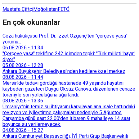
Mustafa Çiftçi
Moğolistan
FETÖ
En çok okunanlar
Ceza hukukçusu Prof. Dr. İzzet Özgenç'ten "çerçeve yasa"
yorumu...
06.08.2026
-
11:34
"Çerçeve yasa" teklifine 242 isimden tepki: "Türk milleti 'hayır'
diyor"
05.08.2026
-
12:28
Ankara Büyükşehir Belediyesi'nden kedilere özel merkez
08.08.2026
-
11:44
Mersin'de tedavi gördüğü hastanede 49 yaşında hayatını
kaybeden gazeteci Duygu Öksüz Canova, düzenlenen cenaze
töreniyle son yolculuğuna uğurlandı.
08.08.2026
-
13:36
Ümraniye’nin temiz su ihtiyacını karşılayan ana isale hattındaki
revizyon ve iyileştirme çalışmaları nedeniyle 5 Ağustos
Çarşamba günü saat 22.00’den itibaren 9 mahalleye 14 saat
boyunca su verilemeyecek.
04.08.2026
-
15:27
Ankara Cumhuriyet Başsavcılığı, İYİ Parti Grup Başkanvekili