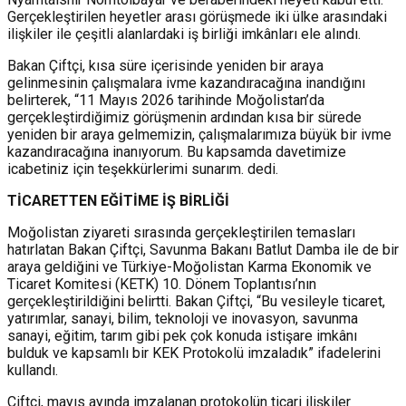
Gerçekleştirilen heyetler arası görüşmede iki ülke arasındaki
ilişkiler ile çeşitli alanlardaki iş birliği imkânları ele alındı.
Bakan Çiftçi, kısa süre içerisinde yeniden bir araya
gelinmesinin çalışmalara ivme kazandıracağına inandığını
belirterek, “11 Mayıs 2026 tarihinde Moğolistan’da
gerçekleştirdiğimiz görüşmenin ardından kısa bir sürede
yeniden bir araya gelmemizin, çalışmalarımıza büyük bir ivme
kazandıracağına inanıyorum. Bu kapsamda davetimize
icabetiniz için teşekkürlerimi sunarım. dedi.
TİCARETTEN EĞİTİME İŞ BİRLİĞİ
Moğolistan ziyareti sırasında gerçekleştirilen temasları
hatırlatan Bakan Çiftçi, Savunma Bakanı Batlut Damba ile de bir
araya geldiğini ve Türkiye-Moğolistan Karma Ekonomik ve
Ticaret Komitesi (KETK) 10. Dönem Toplantısı’nın
gerçekleştirildiğini belirtti. Bakan Çiftçi, “Bu vesileyle ticaret,
yatırımlar, sanayi, bilim, teknoloji ve inovasyon, savunma
sanayi, eğitim, tarım gibi pek çok konuda istişare imkânı
bulduk ve kapsamlı bir KEK Protokolü imzaladık” ifadelerini
kullandı.
Çiftçi, mayıs ayında imzalanan protokolün ticari ilişkiler