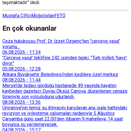
taşımaktadır” dedi.
Mustafa Çiftçi
Moğolistan
FETÖ
En çok okunanlar
Ceza hukukçusu Prof. Dr. İzzet Özgenç'ten "çerçeve yasa"
yorumu...
06.08.2026
-
11:34
"Çerçeve yasa" teklifine 242 isimden tepki: "Türk milleti 'hayır'
diyor"
05.08.2026
-
12:28
Ankara Büyükşehir Belediyesi'nden kedilere özel merkez
08.08.2026
-
11:44
Mersin'de tedavi gördüğü hastanede 49 yaşında hayatını
kaybeden gazeteci Duygu Öksüz Canova, düzenlenen cenaze
töreniyle son yolculuğuna uğurlandı.
08.08.2026
-
13:36
Ümraniye’nin temiz su ihtiyacını karşılayan ana isale hattındaki
revizyon ve iyileştirme çalışmaları nedeniyle 5 Ağustos
Çarşamba günü saat 22.00’den itibaren 9 mahalleye 14 saat
boyunca su verilemeyecek.
04.08.2026
-
15:27