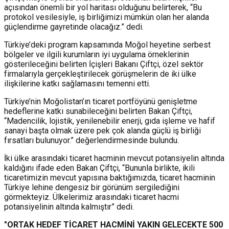
açısından önemli bir yol haritası olduğunu belirterek, “Bu
protokol vesilesiyle, iş birliğimizi mümkün olan her alanda
güçlendirme gayretinde olacağız.” dedi.
Türkiye’deki program kapsamında Moğol heyetine serbest
bölgeler ve ilgili kurumların iyi uygulama örneklerinin
gösterileceğini belirten İçişleri Bakanı Çiftçi, özel sektör
firmalarıyla gerçekleştirilecek görüşmelerin de iki ülke
ilişkilerine katkı sağlamasını temenni etti.
Türkiye’nin Moğolistan’ın ticaret portföyünü genişletme
hedeflerine katkı sunabileceğini belirten Bakan Çiftçi,
“Madencilik, lojistik, yenilenebilir enerji, gıda işleme ve hafif
sanayi başta olmak üzere pek çok alanda güçlü iş birliği
fırsatları bulunuyor.” değerlendirmesinde bulundu.
İki ülke arasındaki ticaret hacminin mevcut potansiyelin altında
kaldığını ifade eden Bakan Çiftçi, “Bununla birlikte, ikili
ticaretimizin mevcut yapısına baktığımızda, ticaret hacminin
Türkiye lehine dengesiz bir görünüm sergilediğini
görmekteyiz. Ülkelerimiz arasındaki ticaret hacmi
potansiyelinin altında kalmıştır” dedi.
"ORTAK HEDEF TİCARET HACMİNİ YAKIN GELECEKTE 500