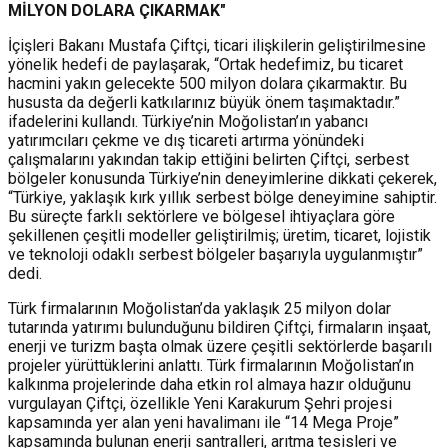
MİLYON DOLARA ÇIKARMAK"
İçişleri Bakanı Mustafa Çiftçi, ticari ilişkilerin geliştirilmesine
yönelik hedefi de paylaşarak, “Ortak hedefimiz, bu ticaret
hacmini yakın gelecekte 500 milyon dolara çıkarmaktır. Bu
hususta da değerli katkılarınız büyük önem taşımaktadır.”
ifadelerini kullandı. Türkiye’nin Moğolistan’ın yabancı
yatırımcıları çekme ve dış ticareti artırma yönündeki
çalışmalarını yakından takip ettiğini belirten Çiftçi, serbest
bölgeler konusunda Türkiye’nin deneyimlerine dikkati çekerek,
“Türkiye, yaklaşık kırk yıllık serbest bölge deneyimine sahiptir.
Bu süreçte farklı sektörlere ve bölgesel ihtiyaçlara göre
şekillenen çeşitli modeller geliştirilmiş; üretim, ticaret, lojistik
ve teknoloji odaklı serbest bölgeler başarıyla uygulanmıştır”
dedi.
Türk firmalarının Moğolistan’da yaklaşık 25 milyon dolar
tutarında yatırımı bulunduğunu bildiren Çiftçi, firmaların inşaat,
enerji ve turizm başta olmak üzere çeşitli sektörlerde başarılı
projeler yürüttüklerini anlattı. Türk firmalarının Moğolistan’ın
kalkınma projelerinde daha etkin rol almaya hazır olduğunu
vurgulayan Çiftçi, özellikle Yeni Karakurum Şehri projesi
kapsamında yer alan yeni havalimanı ile “14 Mega Proje”
kapsamında bulunan enerji santralleri, arıtma tesisleri ve