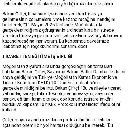
ilişkiler ile çeşitli alanlardaki iş birliği imkânları ele alındı.
Bakan Çiftçi, kısa süre içerisinde yeniden bir araya
gelinmesinin çalışmalara ivme kazandıracağına inandığını
belirterek, “11 Mayıs 2026 tarihinde Moğolistan’da
gerçekleştirdiğimiz görüşmenin ardından kısa bir sürede
yeniden bir araya gelmemizin, çalışmalarımıza büyük bir ivme
kazandıracağına inanıyorum. Bu kapsamda davetimize
icabetiniz için teşekkürlerimi sunarım. dedi.
TİCARETTEN EĞİTİME İŞ BİRLİĞİ
Moğolistan ziyareti sırasında gerçekleştirilen temasları
hatırlatan Bakan Çiftçi, Savunma Bakanı Batlut Damba ile de bir
araya geldiğini ve Türkiye-Moğolistan Karma Ekonomik ve
Ticaret Komitesi (KETK) 10. Dönem Toplantısı’nın
gerçekleştirildiğini belirtti. Bakan Çiftçi, “Bu vesileyle ticaret,
yatırımlar, sanayi, bilim, teknoloji ve inovasyon, savunma
sanayi, eğitim, tarım gibi pek çok konuda istişare imkânı
bulduk ve kapsamlı bir KEK Protokolü imzaladık” ifadelerini
kullandı.
Çiftçi, mayıs ayında imzalanan protokolün ticari ilişkiler
açısından önemli bir yol haritası olduğunu belirterek, “Bu