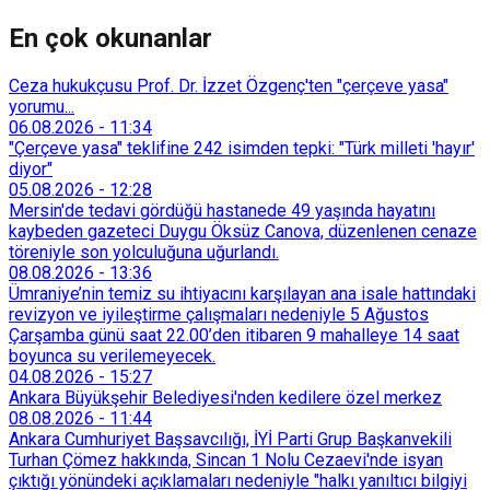
En çok okunanlar
Ceza hukukçusu Prof. Dr. İzzet Özgenç'ten "çerçeve yasa"
yorumu...
06.08.2026
-
11:34
"Çerçeve yasa" teklifine 242 isimden tepki: "Türk milleti 'hayır'
diyor"
05.08.2026
-
12:28
Mersin'de tedavi gördüğü hastanede 49 yaşında hayatını
kaybeden gazeteci Duygu Öksüz Canova, düzenlenen cenaze
töreniyle son yolculuğuna uğurlandı.
08.08.2026
-
13:36
Ümraniye’nin temiz su ihtiyacını karşılayan ana isale hattındaki
revizyon ve iyileştirme çalışmaları nedeniyle 5 Ağustos
Çarşamba günü saat 22.00’den itibaren 9 mahalleye 14 saat
boyunca su verilemeyecek.
04.08.2026
-
15:27
Ankara Büyükşehir Belediyesi'nden kedilere özel merkez
08.08.2026
-
11:44
Ankara Cumhuriyet Başsavcılığı, İYİ Parti Grup Başkanvekili
Turhan Çömez hakkında, Sincan 1 Nolu Cezaevi'nde isyan
çıktığı yönündeki açıklamaları nedeniyle "halkı yanıltıcı bilgiyi