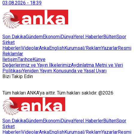
03.08.2026
-
18:39
Son Dakika
Gündem
Ekonomi
Dünya
Yerel Haberler
Bülten
Spor
Şirket
Haberleri
Videolar
AnkaEnglish
Kurumsal/Reklam
Yazarlar
Resmi
Reklamlar
İletişim
Tarihçe
Künye
Değerlerimiz ve Yayın İlkelerimiz
Aydınlatma Metni ve Veri
Politikası
Yeniden Yayım Konusunda ve Yasal Uyarı
Bizi Takip Edin
Tüm hakları ANKA'ya aittir. Tüm hakları saklıdır. @2026
Son Dakika
Gündem
Ekonomi
Dünya
Yerel Haberler
Bülten
Spor
Şirket
Haberleri
Videolar
AnkaEnglish
Kurumsal/Reklam
Yazarlar
Resmi