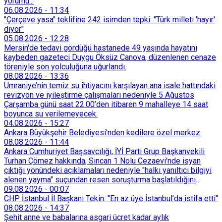
yorumu...
06.08.2026
-
11:34
"Çerçeve yasa" teklifine 242 isimden tepki: "Türk milleti 'hayır'
diyor"
05.08.2026
-
12:28
Mersin'de tedavi gördüğü hastanede 49 yaşında hayatını
kaybeden gazeteci Duygu Öksüz Canova, düzenlenen cenaze
töreniyle son yolculuğuna uğurlandı.
08.08.2026
-
13:36
Ümraniye’nin temiz su ihtiyacını karşılayan ana isale hattındaki
revizyon ve iyileştirme çalışmaları nedeniyle 5 Ağustos
Çarşamba günü saat 22.00’den itibaren 9 mahalleye 14 saat
boyunca su verilemeyecek.
04.08.2026
-
15:27
Ankara Büyükşehir Belediyesi'nden kedilere özel merkez
08.08.2026
-
11:44
Ankara Cumhuriyet Başsavcılığı, İYİ Parti Grup Başkanvekili
Turhan Çömez hakkında, Sincan 1 Nolu Cezaevi'nde isyan
çıktığı yönündeki açıklamaları nedeniyle "halkı yanıltıcı bilgiyi
alenen yayma" suçundan resen soruşturma başlatıldığını
duyurdu.
09.08.2026
-
00:07
CHP İstanbul İl Başkanı Tekin: "En az üye İstanbul’da istifa etti"
08.08.2026
-
14:37
Şehit anne ve babalarına asgari ücret kadar aylık