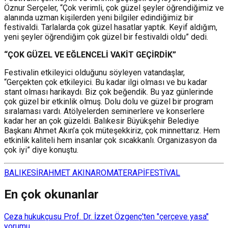
Öznur Serçeler, “Çok verimli, çok güzel şeyler öğrendiğimiz ve
alanında uzman kişilerden yeni bilgiler edindiğimiz bir
festivaldi. Tarlalarda çok güzel hasatlar yaptık. Keyif aldığım,
yeni şeyler öğrendiğim çok güzel bir festivaldi oldu” dedi.
“ÇOK GÜZEL VE EĞLENCELİ VAKİT GEÇİRDİK”
Festivalin etkileyici olduğunu söyleyen vatandaşlar,
“Gerçekten çok etkileyici. Bu kadar ilgi olması ve bu kadar
stant olması harikaydı. Biz çok beğendik. Bu yaz günlerinde
çok güzel bir etkinlik olmuş. Dolu dolu ve güzel bir program
sıralaması vardı. Atölyelerden seminerlere ve konserlere
kadar her an çok güzeldi. Balıkesir Büyükşehir Belediye
Başkanı Ahmet Akın’a çok müteşekkiriz, çok minnettarız. Hem
etkinlik kaliteli hem insanlar çok sıcakkanlı. Organizasyon da
çok iyi” diye konuştu.
BALIKESİR
AHMET AKIN
AROMATERAPİ
FESTİVAL
En çok okunanlar
Ceza hukukçusu Prof. Dr. İzzet Özgenç'ten "çerçeve yasa"
yorumu...