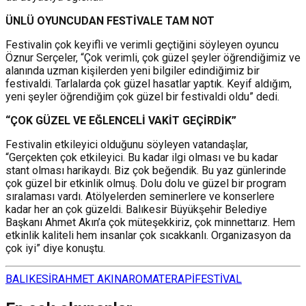
ÜNLÜ OYUNCUDAN FESTİVALE TAM NOT
Festivalin çok keyifli ve verimli geçtiğini söyleyen oyuncu
Öznur Serçeler, “Çok verimli, çok güzel şeyler öğrendiğimiz ve
alanında uzman kişilerden yeni bilgiler edindiğimiz bir
festivaldi. Tarlalarda çok güzel hasatlar yaptık. Keyif aldığım,
yeni şeyler öğrendiğim çok güzel bir festivaldi oldu” dedi.
“ÇOK GÜZEL VE EĞLENCELİ VAKİT GEÇİRDİK”
Festivalin etkileyici olduğunu söyleyen vatandaşlar,
“Gerçekten çok etkileyici. Bu kadar ilgi olması ve bu kadar
stant olması harikaydı. Biz çok beğendik. Bu yaz günlerinde
çok güzel bir etkinlik olmuş. Dolu dolu ve güzel bir program
sıralaması vardı. Atölyelerden seminerlere ve konserlere
kadar her an çok güzeldi. Balıkesir Büyükşehir Belediye
Başkanı Ahmet Akın’a çok müteşekkiriz, çok minnettarız. Hem
etkinlik kaliteli hem insanlar çok sıcakkanlı. Organizasyon da
çok iyi” diye konuştu.
BALIKESİR
AHMET AKIN
AROMATERAPİ
FESTİVAL