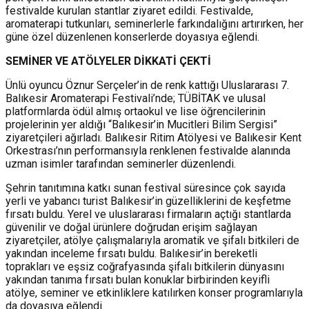
festivalde kurulan stantlar ziyaret edildi. Festivalde,
aromaterapi tutkunları, seminerlerle farkındalığını artırırken, her
güne özel düzenlenen konserlerde doyasıya eğlendi.
SEMİNER VE ATÖLYELER DİKKATİ ÇEKTİ
Ünlü oyuncu Öznur Serçeler’in de renk kattığı Uluslararası 7.
Balıkesir Aromaterapi Festivali’nde; TÜBİTAK ve ulusal
platformlarda ödül almış ortaokul ve lise öğrencilerinin
projelerinin yer aldığı “Balıkesir’in Mucitleri Bilim Sergisi”
ziyaretçileri ağırladı. Balıkesir Ritim Atölyesi ve Balıkesir Kent
Orkestrası’nın performansıyla renklenen festivalde alanında
uzman isimler tarafından seminerler düzenlendi.
Şehrin tanıtımına katkı sunan festival süresince çok sayıda
yerli ve yabancı turist Balıkesir’in güzelliklerini de keşfetme
fırsatı buldu. Yerel ve uluslararası firmaların açtığı stantlarda
güvenilir ve doğal ürünlere doğrudan erişim sağlayan
ziyaretçiler, atölye çalışmalarıyla aromatik ve şifalı bitkileri de
yakından inceleme fırsatı buldu. Balıkesir’in bereketli
toprakları ve eşsiz coğrafyasında şifalı bitkilerin dünyasını
yakından tanıma fırsatı bulan konuklar birbirinden keyifli
atölye, seminer ve etkinliklere katılırken konser programlarıyla
da doyasıya eğlendi.