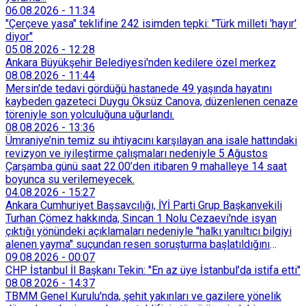
06.08.2026
-
11:34
"Çerçeve yasa" teklifine 242 isimden tepki: "Türk milleti 'hayır'
diyor"
05.08.2026
-
12:28
Ankara Büyükşehir Belediyesi'nden kedilere özel merkez
08.08.2026
-
11:44
Mersin'de tedavi gördüğü hastanede 49 yaşında hayatını
kaybeden gazeteci Duygu Öksüz Canova, düzenlenen cenaze
töreniyle son yolculuğuna uğurlandı.
08.08.2026
-
13:36
Ümraniye’nin temiz su ihtiyacını karşılayan ana isale hattındaki
revizyon ve iyileştirme çalışmaları nedeniyle 5 Ağustos
Çarşamba günü saat 22.00’den itibaren 9 mahalleye 14 saat
boyunca su verilemeyecek.
04.08.2026
-
15:27
Ankara Cumhuriyet Başsavcılığı, İYİ Parti Grup Başkanvekili
Turhan Çömez hakkında, Sincan 1 Nolu Cezaevi'nde isyan
çıktığı yönündeki açıklamaları nedeniyle "halkı yanıltıcı bilgiyi
alenen yayma" suçundan resen soruşturma başlatıldığını
duyurdu.
09.08.2026
-
00:07
CHP İstanbul İl Başkanı Tekin: "En az üye İstanbul’da istifa etti"
08.08.2026
-
14:37
TBMM Genel Kurulu'nda, şehit yakınları ve gazilere yönelik