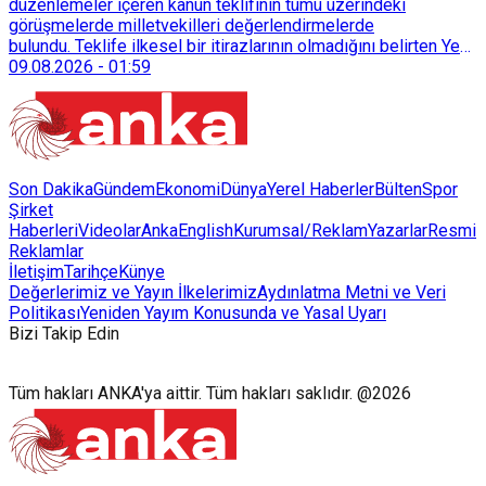
düzenlemeler içeren kanun teklifinin tümü üzerindeki
görüşmelerde milletvekilleri değerlendirmelerde
bulundu. Teklife ilkesel bir itirazlarının olmadığını belirten Yeni
Yol Grup Başkanvekili Selçuk Özdağ, teklifin ne getirdiğinin
09.08.2026
-
01:59
değil getirmediklerinin konuşulması gerektiğini söyledi.
Son Dakika
Gündem
Ekonomi
Dünya
Yerel Haberler
Bülten
Spor
Şirket
Haberleri
Videolar
AnkaEnglish
Kurumsal/Reklam
Yazarlar
Resmi
Reklamlar
İletişim
Tarihçe
Künye
Değerlerimiz ve Yayın İlkelerimiz
Aydınlatma Metni ve Veri
Politikası
Yeniden Yayım Konusunda ve Yasal Uyarı
Bizi Takip Edin
Tüm hakları ANKA'ya aittir. Tüm hakları saklıdır. @2026