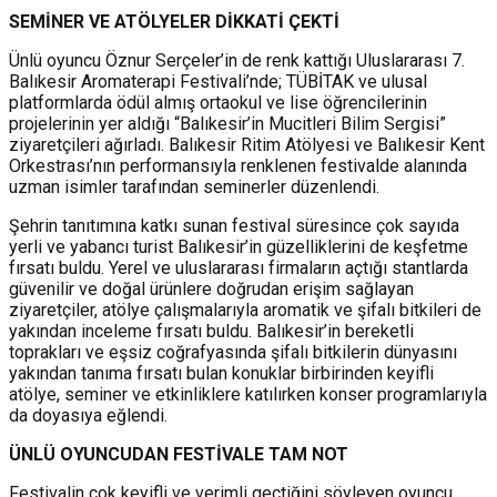
SEMİNER VE ATÖLYELER DİKKATİ ÇEKTİ
Ünlü oyuncu Öznur Serçeler’in de renk kattığı Uluslararası 7.
Balıkesir Aromaterapi Festivali’nde; TÜBİTAK ve ulusal
platformlarda ödül almış ortaokul ve lise öğrencilerinin
projelerinin yer aldığı “Balıkesir’in Mucitleri Bilim Sergisi”
ziyaretçileri ağırladı. Balıkesir Ritim Atölyesi ve Balıkesir Kent
Orkestrası’nın performansıyla renklenen festivalde alanında
uzman isimler tarafından seminerler düzenlendi.
Şehrin tanıtımına katkı sunan festival süresince çok sayıda
yerli ve yabancı turist Balıkesir’in güzelliklerini de keşfetme
fırsatı buldu. Yerel ve uluslararası firmaların açtığı stantlarda
güvenilir ve doğal ürünlere doğrudan erişim sağlayan
ziyaretçiler, atölye çalışmalarıyla aromatik ve şifalı bitkileri de
yakından inceleme fırsatı buldu. Balıkesir’in bereketli
toprakları ve eşsiz coğrafyasında şifalı bitkilerin dünyasını
yakından tanıma fırsatı bulan konuklar birbirinden keyifli
atölye, seminer ve etkinliklere katılırken konser programlarıyla
da doyasıya eğlendi.
ÜNLÜ OYUNCUDAN FESTİVALE TAM NOT
Festivalin çok keyifli ve verimli geçtiğini söyleyen oyuncu