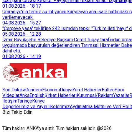
idari para cezası kesildi. Paylaşımının reklam amacı taşımadığın
01.08.2026
-
18:17
Ümraniye’nin temiz su ihtiyacını karşılayan ana isale hattındak
verilemeyecek.
04.08.2026
-
15:27
"Çerçeve yasa" teklifine 242 isimden tepki: "Türk milleti 'hayır' d
05.08.2026
-
12:28
İzmir Büyükşehir Belediye Başkanı Cemil Tugay tarafından organi
uygulamada başvuruları değerlendiren Tarımsal Hizmetler Dairesi
dahil etti.
01.08.2026
-
14:19
Son Dakika
Gündem
Ekonomi
Dünya
Yerel Haberler
Bülten
Spor
Videolar
AnkaEnglish
Şirket Haberleri
Kurumsal/Reklam
Yazarlar
R
İletişim
Tarihçe
Künye
Değerlerimiz ve Yayın İlkelerimiz
Aydınlatma Metni ve Veri Polit
Bizi Takip Edin
Tüm hakları ANKA'ya aittir. Tüm hakları saklıdır. @2026