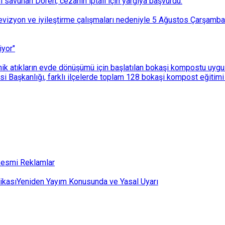
ı savunan Dören, cezanın iptali için yargıya başvurdu.
i revizyon ve iyileştirme çalışmaları nedeniyle 5 Ağustos Çarşam
iyor"
k atıkların evde dönüşümü için başlatılan bokaşi kompostu uygulam
 Başkanlığı, farklı ilçelerde toplam 128 bokaşi kompost eğitimi d
esmi Reklamlar
ikası
Yeniden Yayım Konusunda ve Yasal Uyarı