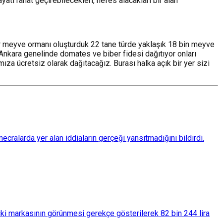
atı rahat geçirebilecekleri, nefes alacakları bir alan
bir meyve ormanı oluşturduk 22 tane türde yaklaşık 18 bin meyve
 Ankara genelinde domates ve biber fidesi dağıtıyor onları
a ücretsiz olarak dağıtacağız. Burası halka açık bir yer sizi
ralarda yer alan iddiaların gerçeği yansıtmadığını bildirdi.
çki markasının görünmesi gerekçe gösterilerek 82 bin 244 lira