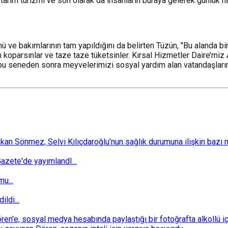
arım turizmi ve son olarak da insanların buraya gelerek günlük hay
ünü ve bakımlarının tam yapıldığını da belirten Tüzün, "Bu alanda 
 koparsınlar ve taze taze tüketsinler. Kırsal Hizmetler Daire’miz
u seneden sonra meyvelerimizi sosyal yardım alan vatandaşlarımız
 Sönmez, Selvi Kılıçdaroğlu’nun sağlık durumuna ilişkin bazı mec
zete'de yayımlandI...
u...
ldi...
n'e, sosyal medya hesabında paylaştığı bir fotoğrafta alkollü i