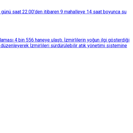
ba günü saat 22.00’den itibaren 9 mahalleye 14 saat boyunca su
ası 4 bin 556 haneye ulaştı. İzmirlilerin yoğun ilgi gösterdiği
üzenleyerek İzmirlileri sürdürülebilir atık yönetimi sistemine