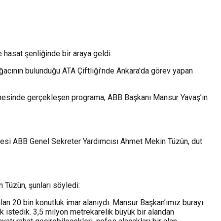
hasat şenliğinde bir araya geldi. ⁠
 ağacının bulunduğu ATA Çiftliği’nde Ankara'da görev yapan
ordinesinde gerçekleşen programa, ABB Başkanı Mansur Yavaş’ın
öncesi ABB Genel Sekreter Yardımcısı Ahmet Mekin Tüzün, dut
 Tüzün, şunları söyledi:
lan 20 bin konutluk imar alanıydı. Mansur Başkan’ımız burayı
mak istedik. 3,5 milyon metrekarelik büyük bir alandan