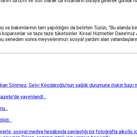
arım turizmi ve son olarak da insanların buraya gelerek günlük hay
ünü ve bakımlarının tam yapıldığını da belirten Tüzün, "Bu alanda 
 koparsınlar ve taze taze tüketsinler. Kırsal Hizmetler Daire’miz
u seneden sonra meyvelerimizi sosyal yardım alan vatandaşlarımız
 Sönmez, Selvi Kılıçdaroğlu’nun sağlık durumuna ilişkin bazı mec
zete'de yayımlandI...
u...
ldi...
n'e, sosyal medya hesabında paylaştığı bir fotoğrafta alkollü i