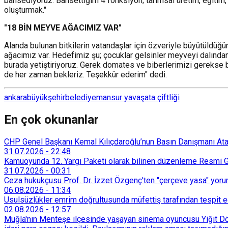
bahsediyoruz. Bahsettiğim 4 fonksiyon; tarımsal üretim, eğitim, t
oluşturmak."
"18 BİN MEYVE AĞACIMIZ VAR"
Alanda bulunan bitkilerin vatandaşlar için özveriyle büyütüldüğ
ağacımız var. Hedefimiz şu; çocuklar gelsinler meyveyi dalından
burada yetiştiriyoruz. Gerek domates ve biberlerimizi gerekse b
de her zaman bekleriz. Teşekkür ederim" dedi.
ankara
büyükşehir
belediye
mansur yavaş
ata çiftliği
En çok okunanlar
CHP Genel Başkanı Kemal Kılıçdaroğlu’nun Basın Danışmanı Atakan
31.07.2026
-
22:48
Kamuoyunda 12. Yargı Paketi olarak bilinen düzenleme Resmi Ga
31.07.2026
-
00:31
Ceza hukukçusu Prof. Dr. İzzet Özgenç'ten "çerçeve yasa" yorum
06.08.2026
-
11:34
Usulsüzlükler emrim doğrultusunda müfettiş tarafından tespit edi
02.08.2026
-
12:57
Muğla'nın Menteşe ilçesinde yaşayan sinema oyuncusu Yiğit Döre