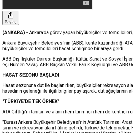
Paylaş
(ANKARA) -
Ankara'da görev yapan büyükelçiler ve temsilcileri, 
Ankara Büyükşehir Belediyesi’nin (ABB), kente kazandırdığı ATA Ç
büyükelçiler ve temsilcileri hasat şenliğinde bir araya geldi.
ABB Dış İlişkiler Dairesi Başkanlığı, Kültür, Sanat ve Sosyal İ
eşi Nursen Yavaş, ABB Başkan Vekili Faruk Köylüoğlu ve ABB Ge
HASAT SEZONU BAŞLADI
Hasat sezonuna dut ile başlanırken, büyükelçiler rekreasyon al
hasadının geleneği ile ilgili bilgiler paylaşarak, dut ağaçlarının 
"TÜRKİYE’DE TEK ÖRNEK"
ATA Çiftliği’ni tanıtan ve alanın hem tarım için hem de kent i
"Burası Ankara Büyükşehir Belediyesi’nin Atatürk Tarımsal Araşt
tarım ve rekreasyon alanı hâline getirdi, Türkiye’de tek örnektir.