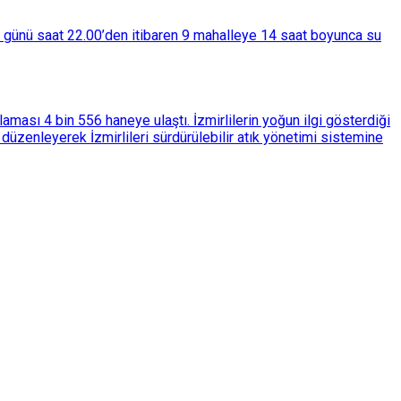
ba günü saat 22.00’den itibaren 9 mahalleye 14 saat boyunca su
ası 4 bin 556 haneye ulaştı. İzmirlilerin yoğun ilgi gösterdiği
üzenleyerek İzmirlileri sürdürülebilir atık yönetimi sistemine