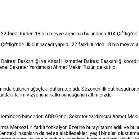
22 farklı türden 18 bin meyve ağacının bulunduğu ATA Çiftliği’nde 
iftliği’nde ilk dut hasadı yapıldı. 22 farklı türden 18 bin meyve
şler Dairesi Başkanlığı ve Kırsal Hizmetler Dairesi Başkanlığı ko
nel Sekreter Yardımcısı Ahmet Mekin Tüzün de katıldı.
anında bulunan ağaçtaki dutları topladı. Sezonun ilk dut hasadı 
alandaki tarım vizyonuna katkı sunduğunun altını çizdi.
çin öneminden bahseden ABB Genel Sekreter Yardımcısı Ahmet Mekin
ırma Merkezi. 4 farklı fonksiyon üzerine burayı tanımladık ve bu a
 Kentteki insanların da nefes alabilecekleri yeşil bir alan oluştur