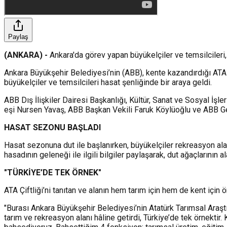
Paylaş
(ANKARA) -
Ankara'da görev yapan büyükelçiler ve temsilcileri, 
Ankara Büyükşehir Belediyesi’nin (ABB), kente kazandırdığı ATA Ç
büyükelçiler ve temsilcileri hasat şenliğinde bir araya geldi.
ABB Dış İlişkiler Dairesi Başkanlığı, Kültür, Sanat ve Sosyal İ
eşi Nursen Yavaş, ABB Başkan Vekili Faruk Köylüoğlu ve ABB Ge
HASAT SEZONU BAŞLADI
Hasat sezonuna dut ile başlanırken, büyükelçiler rekreasyon al
hasadının geleneği ile ilgili bilgiler paylaşarak, dut ağaçlarının 
"TÜRKİYE’DE TEK ÖRNEK"
ATA Çiftliği’ni tanıtan ve alanın hem tarım için hem de kent i
"Burası Ankara Büyükşehir Belediyesi’nin Atatürk Tarımsal Araşt
tarım ve rekreasyon alanı hâline getirdi, Türkiye’de tek örnektir.