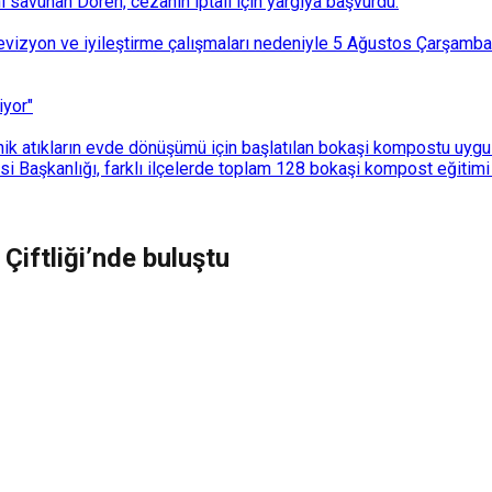
ı savunan Dören, cezanın iptali için yargıya başvurdu.
i revizyon ve iyileştirme çalışmaları nedeniyle 5 Ağustos Çarşam
iyor"
k atıkların evde dönüşümü için başlatılan bokaşi kompostu uygulam
 Başkanlığı, farklı ilçelerde toplam 128 bokaşi kompost eğitimi d
Çiftliği’nde buluştu