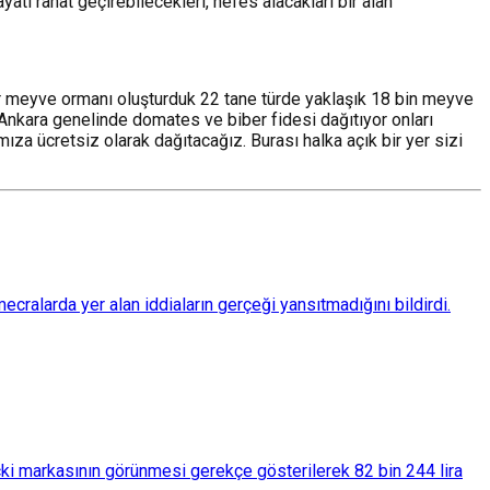
atı rahat geçirebilecekleri, nefes alacakları bir alan
bir meyve ormanı oluşturduk 22 tane türde yaklaşık 18 bin meyve
 Ankara genelinde domates ve biber fidesi dağıtıyor onları
a ücretsiz olarak dağıtacağız. Burası halka açık bir yer sizi
ralarda yer alan iddiaların gerçeği yansıtmadığını bildirdi.
çki markasının görünmesi gerekçe gösterilerek 82 bin 244 lira