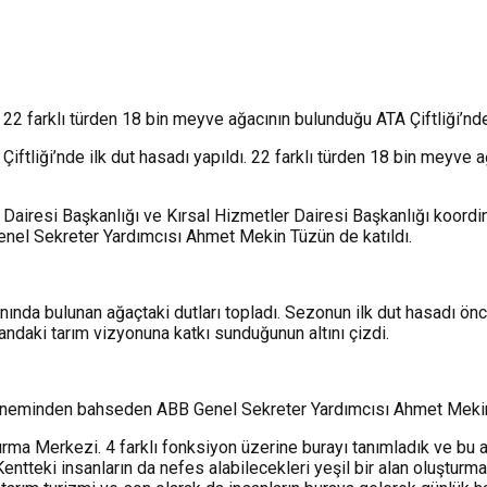
22 farklı türden 18 bin meyve ağacının bulunduğu ATA Çiftliği’nde 
iftliği’nde ilk dut hasadı yapıldı. 22 farklı türden 18 bin meyve
şler Dairesi Başkanlığı ve Kırsal Hizmetler Dairesi Başkanlığı ko
nel Sekreter Yardımcısı Ahmet Mekin Tüzün de katıldı.
anında bulunan ağaçtaki dutları topladı. Sezonun ilk dut hasadı 
alandaki tarım vizyonuna katkı sunduğunun altını çizdi.
çin öneminden bahseden ABB Genel Sekreter Yardımcısı Ahmet Mekin
ırma Merkezi. 4 farklı fonksiyon üzerine burayı tanımladık ve bu a
 Kentteki insanların da nefes alabilecekleri yeşil bir alan oluştur