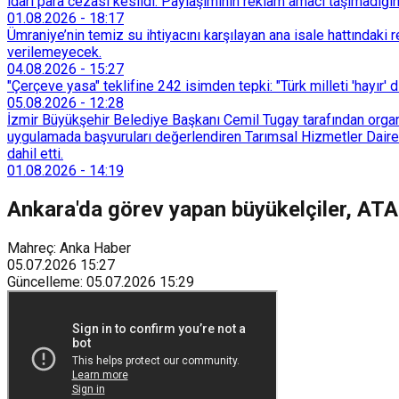
idari para cezası kesildi. Paylaşımının reklam amacı taşımadığın
01.08.2026
-
18:17
Ümraniye’nin temiz su ihtiyacını karşılayan ana isale hattındak
verilemeyecek.
04.08.2026
-
15:27
"Çerçeve yasa" teklifine 242 isimden tepki: "Türk milleti 'hayır' d
05.08.2026
-
12:28
İzmir Büyükşehir Belediye Başkanı Cemil Tugay tarafından organi
uygulamada başvuruları değerlendiren Tarımsal Hizmetler Dairesi
dahil etti.
01.08.2026
-
14:19
Ankara'da görev yapan büyükelçiler, ATA 
Mahreç: Anka Haber
05.07.2026
15:27
Güncelleme
:
05.07.2026
15:29