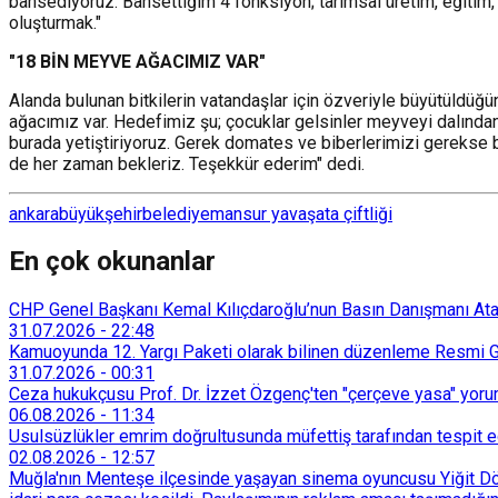
bahsediyoruz. Bahsettiğim 4 fonksiyon; tarımsal üretim, eğitim, t
oluşturmak."
"18 BİN MEYVE AĞACIMIZ VAR"
Alanda bulunan bitkilerin vatandaşlar için özveriyle büyütüldüğ
ağacımız var. Hedefimiz şu; çocuklar gelsinler meyveyi dalından
burada yetiştiriyoruz. Gerek domates ve biberlerimizi gerekse b
de her zaman bekleriz. Teşekkür ederim" dedi.
ankara
büyükşehir
belediye
mansur yavaş
ata çiftliği
En çok okunanlar
CHP Genel Başkanı Kemal Kılıçdaroğlu’nun Basın Danışmanı Atakan
31.07.2026
-
22:48
Kamuoyunda 12. Yargı Paketi olarak bilinen düzenleme Resmi Ga
31.07.2026
-
00:31
Ceza hukukçusu Prof. Dr. İzzet Özgenç'ten "çerçeve yasa" yorum
06.08.2026
-
11:34
Usulsüzlükler emrim doğrultusunda müfettiş tarafından tespit edi
02.08.2026
-
12:57
Muğla'nın Menteşe ilçesinde yaşayan sinema oyuncusu Yiğit Döre