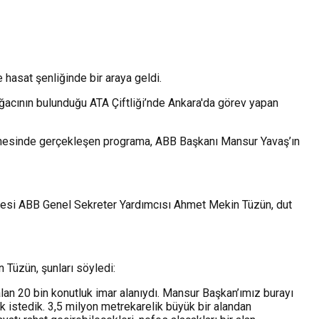
hasat şenliğinde bir araya geldi. ⁠
 ağacının bulunduğu ATA Çiftliği’nde Ankara'da görev yapan
ordinesinde gerçekleşen programa, ABB Başkanı Mansur Yavaş’ın
öncesi ABB Genel Sekreter Yardımcısı Ahmet Mekin Tüzün, dut
 Tüzün, şunları söyledi:
lan 20 bin konutluk imar alanıydı. Mansur Başkan’ımız burayı
mak istedik. 3,5 milyon metrekarelik büyük bir alandan