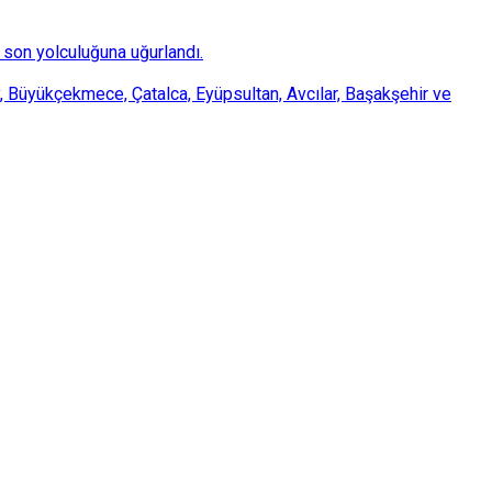
son yolculuğuna uğurlandı.
, Büyükçekmece, Çatalca, Eyüpsultan, Avcılar, Başakşehir ve