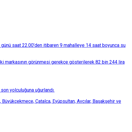
ba günü saat 22.00’den itibaren 9 mahalleye 14 saat boyunca su
çki markasının görünmesi gerekçe gösterilerek 82 bin 244 lira
son yolculuğuna uğurlandı.
, Büyükçekmece, Çatalca, Eyüpsultan, Avcılar, Başakşehir ve