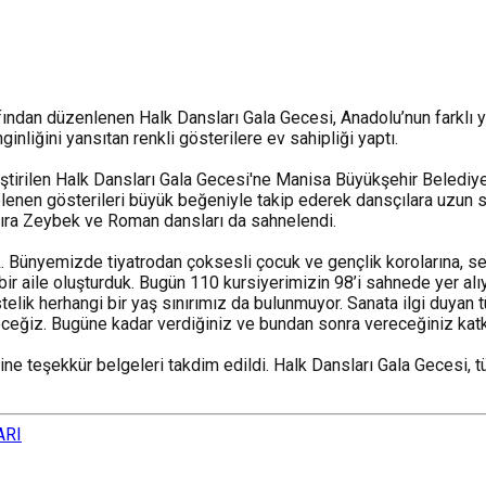
ndan düzenlenen Halk Dansları Gala Gecesi, Anadolu’nun farklı yör
inliğini yansıtan renkli gösterilere ev sahipliği yaptı.
tirilen Halk Dansları Gala Gecesi'ne Manisa Büyükşehir Belediyes
elenen gösterileri büyük beğeniyle takip ederek dansçılara uzun sü
ı sıra Zeybek ve Roman dansları da sahnelendi.
Bünyemizde tiyatrodan çoksesli çocuk ve gençlik korolarına, se
 bir aile oluşturduk. Bugün 110 kursiyerimizin 98’i sahnede yer alı
stelik herhangi bir yaş sınırımız da bulunmuyor. Sanata ilgi duya
eceğiz. Bugüne kadar verdiğiniz ve bundan sonra vereceğiniz katkı
 teşekkür belgeleri takdim edildi. Halk Dansları Gala Gecesi, tüm
ARI