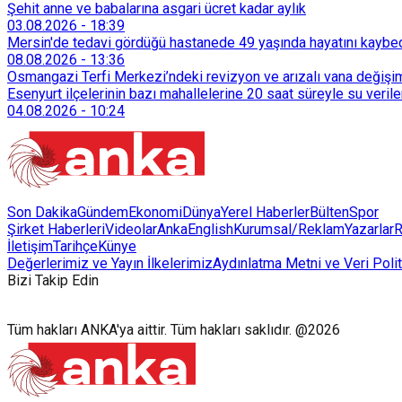
Şehit anne ve babalarına asgari ücret kadar aylık
03.08.2026
-
18:39
Mersin'de tedavi gördüğü hastanede 49 yaşında hayatını kaybe
08.08.2026
-
13:36
Osmangazi Terfi Merkezi’ndeki revizyon ve arızalı vana değişim
Esenyurt ilçelerinin bazı mahallelerine 20 saat süreyle su veri
04.08.2026
-
10:24
Son Dakika
Gündem
Ekonomi
Dünya
Yerel Haberler
Bülten
Spor
Şirket Haberleri
Videolar
AnkaEnglish
Kurumsal/Reklam
Yazarlar
R
İletişim
Tarihçe
Künye
Değerlerimiz ve Yayın İlkelerimiz
Aydınlatma Metni ve Veri Polit
Bizi Takip Edin
Tüm hakları ANKA'ya aittir. Tüm hakları saklıdır. @2026