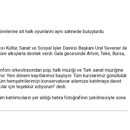
elerine ait halk oyunlarını aynı sahnede buluşturdu.
i Kültür, Sanat ve Sosyal İşler Dairesi Başkanı Ural Sevener ile
re alkışlarla destek verdi. Gala gecesinde Artvin, Teke, Bursa,
nfoni orkestrasından pop, halk müziği ve Türk sanat müziğine
yor. Yeni dönem kayıtlarımız başlıyor. Tüm kurslarımız gönüllülük
n tüm hemşehrilerimizi konservatuvar ailemize katılmaya davet
lar için teşekkür ediyorum” dedi.
 katılımcıların yer aldığı hatıra fotoğrafının çekilmesiyle sona