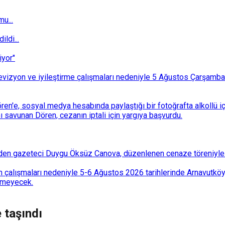
u...
ldi...
iyor"
i revizyon ve iyileştirme çalışmaları nedeniyle 5 Ağustos Çarşam
n'e, sosyal medya hesabında paylaştığı bir fotoğrafta alkollü i
ı savunan Dören, cezanın iptali için yargıya başvurdu.
den gazeteci Duygu Öksüz Canova, düzenlenen cenaze töreniyle 
 çalışmaları nedeniyle 5-6 Ağustos 2026 tarihlerinde Arnavutköy
lemeyecek.
 taşındı