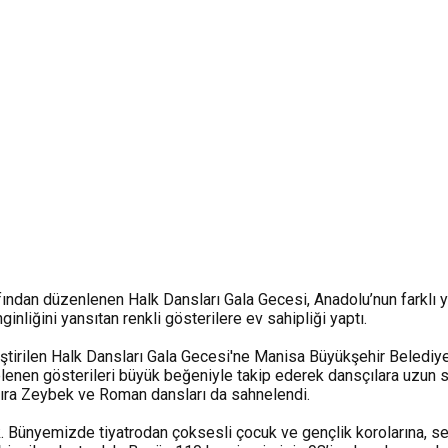
ndan düzenlenen Halk Dansları Gala Gecesi, Anadolu’nun farklı yör
inliğini yansıtan renkli gösterilere ev sahipliği yaptı.
tirilen Halk Dansları Gala Gecesi'ne Manisa Büyükşehir Belediyes
elenen gösterileri büyük beğeniyle takip ederek dansçılara uzun sü
ı sıra Zeybek ve Roman dansları da sahnelendi.
Bünyemizde tiyatrodan çoksesli çocuk ve gençlik korolarına, se