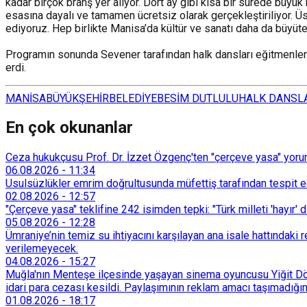
kadar birçok branş yer alıyor. Dört ay gibi kısa bir sürede büyük
esasına dayalı ve tamamen ücretsiz olarak gerçekleştiriliyor. Ü
ediyoruz. Hep birlikte Manisa’da kültür ve sanatı daha da büyüt
Programın sonunda Sevener tarafından halk dansları eğitmenlerine
erdi.
MANİSA
BÜYÜKŞEHİR
BELEDİYE
BESİM DUTLULU
HALK DANSL
En çok okunanlar
Ceza hukukçusu Prof. Dr. İzzet Özgenç'ten "çerçeve yasa" yorum
06.08.2026
-
11:34
Usulsüzlükler emrim doğrultusunda müfettiş tarafından tespit edi
02.08.2026
-
12:57
"Çerçeve yasa" teklifine 242 isimden tepki: "Türk milleti 'hayır' d
05.08.2026
-
12:28
Ümraniye’nin temiz su ihtiyacını karşılayan ana isale hattındak
verilemeyecek.
04.08.2026
-
15:27
Muğla'nın Menteşe ilçesinde yaşayan sinema oyuncusu Yiğit Döre
idari para cezası kesildi. Paylaşımının reklam amacı taşımadığın
01.08.2026
-
18:17