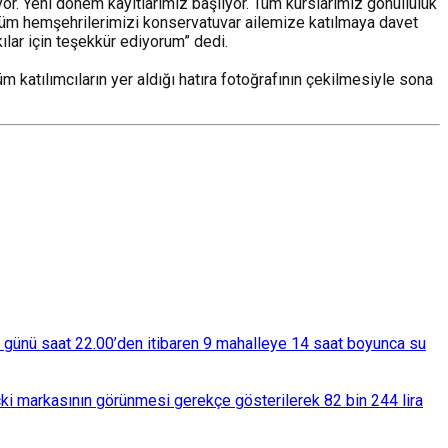
yor. Yeni dönem kayıtlarımız başlıyor. Tüm kurslarımız gönüllülük
n tüm hemşehrilerimizi konservatuvar ailemize katılmaya davet
lar için teşekkür ediyorum” dedi.
 katılımcıların yer aldığı hatıra fotoğrafının çekilmesiyle sona
ba günü saat 22.00’den itibaren 9 mahalleye 14 saat boyunca su
çki markasının görünmesi gerekçe gösterilerek 82 bin 244 lira