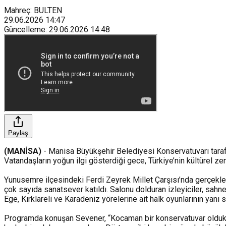
Mahreç: BULTEN
29.06.2026
14:47
Güncelleme
:
29.06.2026
14:48
Paylaş
(MANİSA)
- Manisa Büyükşehir Belediyesi Konservatuvarı tarafı
Vatandaşların yoğun ilgi gösterdiği gece, Türkiye’nin kültürel zeng
Yunusemre ilçesindeki Ferdi Zeyrek Millet Çarşısı’nda gerçekleş
çok sayıda sanatsever katıldı. Salonu dolduran izleyiciler, sahn
Ege, Kırklareli ve Karadeniz yörelerine ait halk oyunlarının yan
Programda konuşan Sevener, “Kocaman bir konservatuvar olduk. 