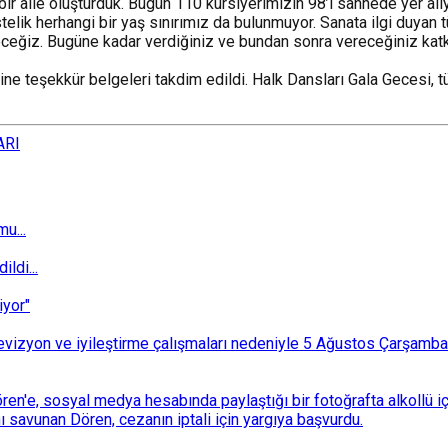
 bir aile oluşturduk. Bugün 110 kursiyerimizin 98’i sahnede yer alı
stelik herhangi bir yaş sınırımız da bulunmuyor. Sanata ilgi duya
eceğiz. Bugüne kadar verdiğiniz ve bundan sonra vereceğiniz katkı
 teşekkür belgeleri takdim edildi. Halk Dansları Gala Gecesi, tüm
ARI
u...
ldi...
iyor"
i revizyon ve iyileştirme çalışmaları nedeniyle 5 Ağustos Çarşam
n'e, sosyal medya hesabında paylaştığı bir fotoğrafta alkollü i
ı savunan Dören, cezanın iptali için yargıya başvurdu.