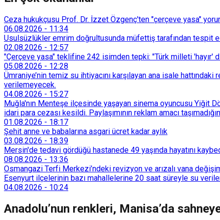
Ceza hukukçusu Prof. Dr. İzzet Özgenç'ten "çerçeve yasa" yorum
06.08.2026
-
11:34
Usulsüzlükler emrim doğrultusunda müfettiş tarafından tespit edi
02.08.2026
-
12:57
"Çerçeve yasa" teklifine 242 isimden tepki: "Türk milleti 'hayır' d
05.08.2026
-
12:28
Ümraniye’nin temiz su ihtiyacını karşılayan ana isale hattındak
verilemeyecek.
04.08.2026
-
15:27
Muğla'nın Menteşe ilçesinde yaşayan sinema oyuncusu Yiğit Döre
idari para cezası kesildi. Paylaşımının reklam amacı taşımadığın
01.08.2026
-
18:17
Şehit anne ve babalarına asgari ücret kadar aylık
03.08.2026
-
18:39
Mersin'de tedavi gördüğü hastanede 49 yaşında hayatını kaybe
08.08.2026
-
13:36
Osmangazi Terfi Merkezi’ndeki revizyon ve arızalı vana değişim
Esenyurt ilçelerinin bazı mahallelerine 20 saat süreyle su veri
04.08.2026
-
10:24
Anadolu’nun renkleri, Manisa’da sahneye