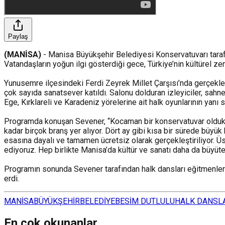
Paylaş
(MANİSA)
- Manisa Büyükşehir Belediyesi Konservatuvarı tarafı
Vatandaşların yoğun ilgi gösterdiği gece, Türkiye’nin kültürel zeng
Yunusemre ilçesindeki Ferdi Zeyrek Millet Çarşısı’nda gerçekleş
çok sayıda sanatsever katıldı. Salonu dolduran izleyiciler, sahn
Ege, Kırklareli ve Karadeniz yörelerine ait halk oyunlarının yan
Programda konuşan Sevener, “Kocaman bir konservatuvar olduk. 
kadar birçok branş yer alıyor. Dört ay gibi kısa bir sürede büyük
esasına dayalı ve tamamen ücretsiz olarak gerçekleştiriliyor. Ü
ediyoruz. Hep birlikte Manisa’da kültür ve sanatı daha da büyüt
Programın sonunda Sevener tarafından halk dansları eğitmenlerine
erdi.
MANİSA
BÜYÜKŞEHİR
BELEDİYE
BESİM DUTLULU
HALK DANSL
En çok okunanlar