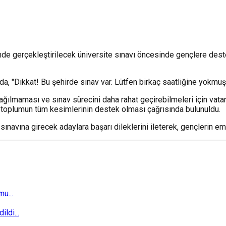
de gerçekleştirilecek üniversite sınavı öncesinde gençlere dest
, "Dikkat! Bu şehirde sınav var. Lütfen birkaç saatliğine yokmuşs
 dağılmaması ve sınav sürecini daha rahat geçirebilmeleri için va
in toplumun tüm kesimlerinin destek olması çağrısında bulunuldu.
navına girecek adaylara başarı dileklerini ileterek, gençlerin emek
u...
ldi...