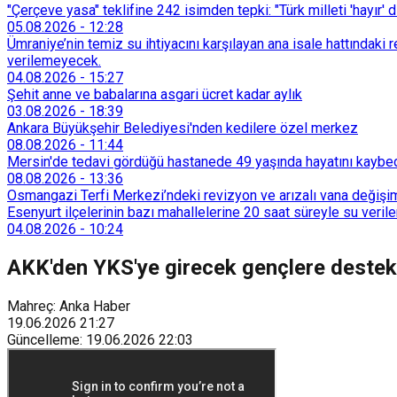
"Çerçeve yasa" teklifine 242 isimden tepki: "Türk milleti 'hayır' d
05.08.2026
-
12:28
Ümraniye’nin temiz su ihtiyacını karşılayan ana isale hattındak
verilemeyecek.
04.08.2026
-
15:27
Şehit anne ve babalarına asgari ücret kadar aylık
03.08.2026
-
18:39
Ankara Büyükşehir Belediyesi'nden kedilere özel merkez
08.08.2026
-
11:44
Mersin'de tedavi gördüğü hastanede 49 yaşında hayatını kaybe
08.08.2026
-
13:36
Osmangazi Terfi Merkezi’ndeki revizyon ve arızalı vana değişim
Esenyurt ilçelerinin bazı mahallelerine 20 saat süreyle su veri
04.08.2026
-
10:24
AKK'den YKS'ye girecek gençlere destek
Mahreç: Anka Haber
19.06.2026
21:27
Güncelleme
:
19.06.2026
22:03