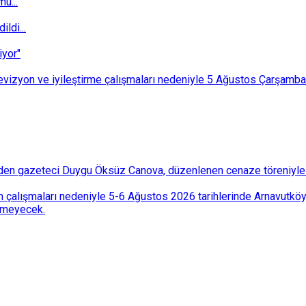
u...
ldi...
iyor"
i revizyon ve iyileştirme çalışmaları nedeniyle 5 Ağustos Çarşam
den gazeteci Duygu Öksüz Canova, düzenlenen cenaze töreniyle 
 çalışmaları nedeniyle 5-6 Ağustos 2026 tarihlerinde Arnavutköy
lemeyecek.