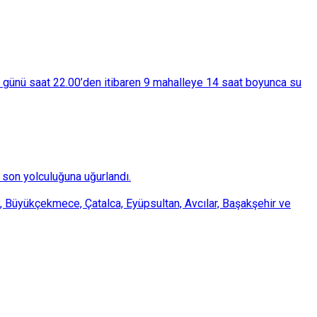
ba günü saat 22.00’den itibaren 9 mahalleye 14 saat boyunca su
son yolculuğuna uğurlandı.
, Büyükçekmece, Çatalca, Eyüpsultan, Avcılar, Başakşehir ve