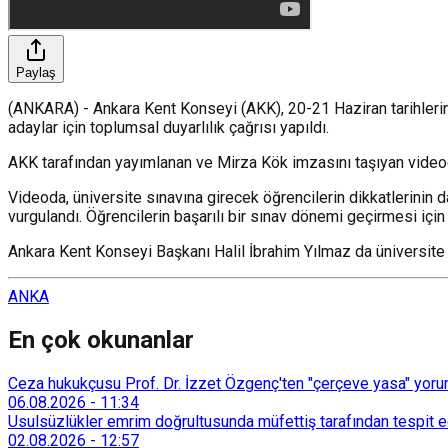
Paylaş
(ANKARA) - Ankara Kent Konseyi (AKK), 20-21 Haziran tarihlerin
adaylar için toplumsal duyarlılık çağrısı yapıldı.
AKK tarafından yayımlanan ve Mirza Kök imzasını taşıyan videoda
Videoda, üniversite sınavına girecek öğrencilerin dikkatlerinin
vurgulandı. Öğrencilerin başarılı bir sınav dönemi geçirmesi iç
Ankara Kent Konseyi Başkanı Halil İbrahim Yılmaz da üniversite sı
ANKA
En çok okunanlar
Ceza hukukçusu Prof. Dr. İzzet Özgenç'ten "çerçeve yasa" yorum
06.08.2026
-
11:34
Usulsüzlükler emrim doğrultusunda müfettiş tarafından tespit edi
02.08.2026
-
12:57