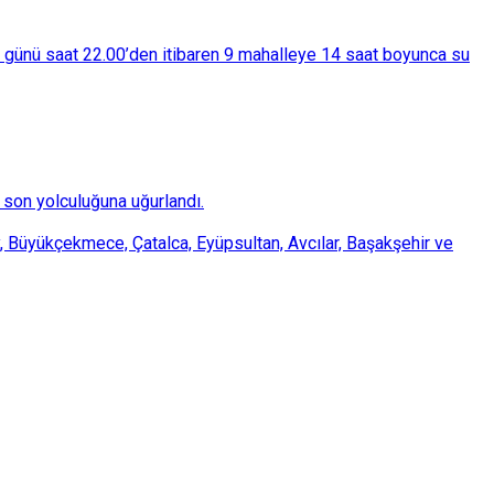
ba günü saat 22.00’den itibaren 9 mahalleye 14 saat boyunca su
son yolculuğuna uğurlandı.
, Büyükçekmece, Çatalca, Eyüpsultan, Avcılar, Başakşehir ve