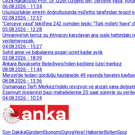
Ceza hukukçusu Prof. Dr. İzzet Özgenç'ten "çerçeve yasa" yorum
06.08.2026
-
11:34
Usulsüzlükler emrim doğrultusunda müfettiş tarafından tespit edi
02.08.2026
-
12:57
"Çerçeve yasa" teklifine 242 isimden tepki: "Türk milleti 'hayır' d
05.08.2026
-
12:28
Ümraniye’nin temiz su ihtiyacını karşılayan ana isale hattındak
verilemeyecek.
04.08.2026
-
15:27
Şehit anne ve babalarına asgari ücret kadar aylık
03.08.2026
-
18:39
Ankara Büyükşehir Belediyesi'nden kedilere özel merkez
08.08.2026
-
11:44
Mersin'de tedavi gördüğü hastanede 49 yaşında hayatını kaybe
08.08.2026
-
13:36
Osmangazi Terfi Merkezi’ndeki revizyon ve arızalı vana değişim
Esenyurt ilçelerinin bazı mahallelerine 20 saat süreyle su veri
04.08.2026
-
10:24
Son Dakika
Gündem
Ekonomi
Dünya
Yerel Haberler
Bülten
Spor