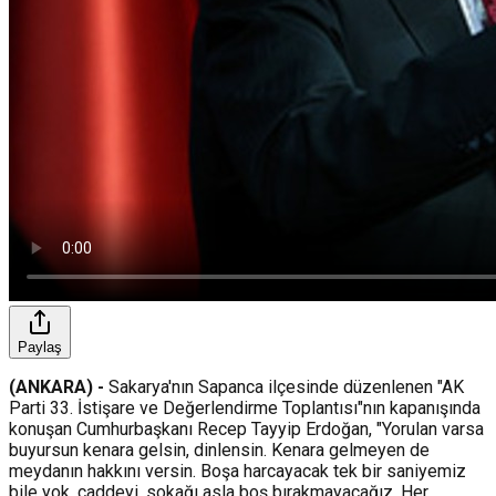
Paylaş
(ANKARA) -
Sakarya'nın Sapanca ilçesinde düzenlenen "AK
Parti 33. İstişare ve Değerlendirme Toplantısı"nın kapanışında
konuşan Cumhurbaşkanı Recep Tayyip Erdoğan, "Yorulan varsa
buyursun kenara gelsin, dinlensin. Kenara gelmeyen de
meydanın hakkını versin. Boşa harcayacak tek bir saniyemiz
bile yok, caddeyi, sokağı asla boş bırakmayacağız. Her