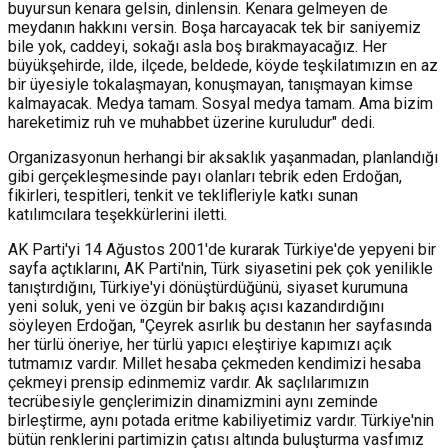
buyursun kenara gelsin, dinlensin. Kenara gelmeyen de
meydanın hakkını versin. Boşa harcayacak tek bir saniyemiz
bile yok, caddeyi, sokağı asla boş bırakmayacağız. Her
büyükşehirde, ilde, ilçede, beldede, köyde teşkilatımızın en az
bir üyesiyle tokalaşmayan, konuşmayan, tanışmayan kimse
kalmayacak. Medya tamam. Sosyal medya tamam. Ama bizim
hareketimiz ruh ve muhabbet üzerine kuruludur" dedi.
Organizasyonun herhangi bir aksaklık yaşanmadan, planlandığı
gibi gerçekleşmesinde payı olanları tebrik eden Erdoğan,
fikirleri, tespitleri, tenkit ve teklifleriyle katkı sunan
katılımcılara teşekkürlerini iletti.
AK Parti'yi 14 Ağustos 2001'de kurarak Türkiye'de yepyeni bir
sayfa açtıklarını, AK Parti'nin, Türk siyasetini pek çok yenilikle
tanıştırdığını, Türkiye'yi dönüştürdüğünü, siyaset kurumuna
yeni soluk, yeni ve özgün bir bakış açısı kazandırdığını
söyleyen Erdoğan, "Çeyrek asırlık bu destanın her sayfasında
her türlü öneriye, her türlü yapıcı eleştiriye kapımızı açık
tutmamız vardır. Millet hesaba çekmeden kendimizi hesaba
çekmeyi prensip edinmemiz vardır. Ak saçlılarımızın
tecrübesiyle gençlerimizin dinamizmini aynı zeminde
birleştirme, aynı potada eritme kabiliyetimiz vardır. Türkiye'nin
bütün renklerini partimizin çatısı altında buluşturma vasfımız