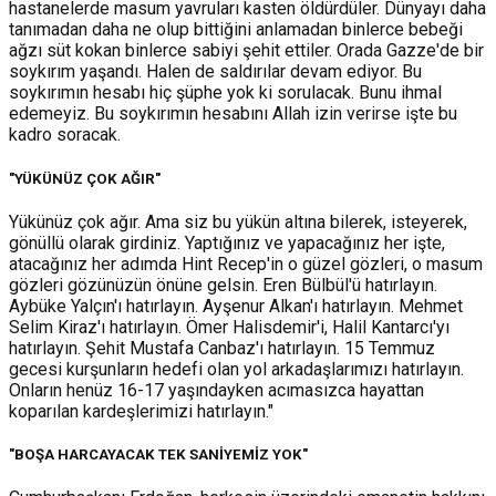
hastanelerde masum yavruları kasten öldürdüler. Dünyayı daha
tanımadan daha ne olup bittiğini anlamadan binlerce bebeği
ağzı süt kokan binlerce sabiyi şehit ettiler. Orada Gazze'de bir
soykırım yaşandı. Halen de saldırılar devam ediyor. Bu
soykırımın hesabı hiç şüphe yok ki sorulacak. Bunu ihmal
edemeyiz. Bu soykırımın hesabını Allah izin verirse işte bu
kadro soracak.
"YÜKÜNÜZ ÇOK AĞIR"
Yükünüz çok ağır. Ama siz bu yükün altına bilerek, isteyerek,
gönüllü olarak girdiniz. Yaptığınız ve yapacağınız her işte,
atacağınız her adımda Hint Recep'in o güzel gözleri, o masum
gözleri gözünüzün önüne gelsin. Eren Bülbül'ü hatırlayın.
Aybüke Yalçın'ı hatırlayın. Ayşenur Alkan'ı hatırlayın. Mehmet
Selim Kiraz'ı hatırlayın. Ömer Halisdemir'i, Halil Kantarcı'yı
hatırlayın. Şehit Mustafa Canbaz'ı hatırlayın. 15 Temmuz
gecesi kurşunların hedefi olan yol arkadaşlarımızı hatırlayın.
Onların henüz 16-17 yaşındayken acımasızca hayattan
koparılan kardeşlerimizi hatırlayın."
"BOŞA HARCAYACAK TEK SANİYEMİZ YOK"