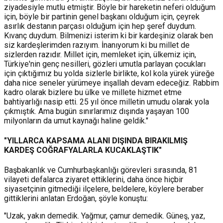
ziyadesiyle mutlu etmiştir. Böyle bir hareketin neferi olduğum
için, böyle bir partinin genel başkanı olduğum için, çeyrek
asırlık destanın parçası olduğum için hep şeref duydum.
Kıvanç duydum. Bilmenizi isterim ki bir kardeşiniz olarak ben
siz kardeşlerimden razıyım. İnanıyorum ki bu millet de
sizlerden razıdır. Millet için, memleket için, ülkemiz için,
Türkiye'nin genç nesilleri, gözleri umutla parlayan çocukları
için çıktığımız bu yolda sizlerle birlikte, kol kola yürek yüreğe
daha nice seneler yürümeye inşallah devam edeceğiz. Rabbim
kadro olarak bizlere bu ülke ve millete hizmet etme
bahtiyarlığı nasip etti. 25 yıl önce milletin umudu olarak yola
çıkmıştık. Ama bugün sınırlarımız dışında yaşayan 100
milyonların da umut kaynağı haline geldik."
"YILLARCA KAPSAMA ALANI DIŞINDA BIRAKILMIŞ
KARDEŞ COĞRAFYALARLA KUCAKLAŞTIK"
Başbakanlık ve Cumhurbaşkanlığı görevleri sırasında, 81
vilayeti defalarca ziyaret ettiklerini, daha önce hiçbir
siyasetçinin gitmediği ilçelere, beldelere, köylere beraber
gittiklerini anlatan Erdoğan, şöyle konuştu:
"Uzak, yakın demedik. Yağmur, çamur demedik. Güneş, yaz,