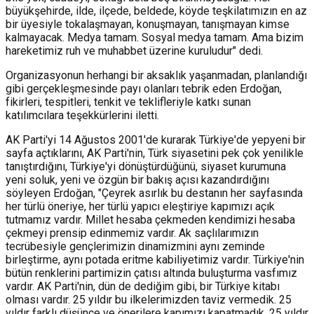
büyükşehirde, ilde, ilçede, beldede, köyde teşkilatımızın en az
bir üyesiyle tokalaşmayan, konuşmayan, tanışmayan kimse
kalmayacak. Medya tamam. Sosyal medya tamam. Ama bizim
hareketimiz ruh ve muhabbet üzerine kuruludur" dedi.
Organizasyonun herhangi bir aksaklık yaşanmadan, planlandığı
gibi gerçekleşmesinde payı olanları tebrik eden Erdoğan,
fikirleri, tespitleri, tenkit ve teklifleriyle katkı sunan
katılımcılara teşekkürlerini iletti.
AK Parti'yi 14 Ağustos 2001'de kurarak Türkiye'de yepyeni bir
sayfa açtıklarını, AK Parti'nin, Türk siyasetini pek çok yenilikle
tanıştırdığını, Türkiye'yi dönüştürdüğünü, siyaset kurumuna
yeni soluk, yeni ve özgün bir bakış açısı kazandırdığını
söyleyen Erdoğan, "Çeyrek asırlık bu destanın her sayfasında
her türlü öneriye, her türlü yapıcı eleştiriye kapımızı açık
tutmamız vardır. Millet hesaba çekmeden kendimizi hesaba
çekmeyi prensip edinmemiz vardır. Ak saçlılarımızın
tecrübesiyle gençlerimizin dinamizmini aynı zeminde
birleştirme, aynı potada eritme kabiliyetimiz vardır. Türkiye'nin
bütün renklerini partimizin çatısı altında buluşturma vasfımız
vardır. AK Parti'nin, dün de dediğim gibi, bir Türkiye kitabı
olması vardır. 25 yıldır bu ilkelerimizden taviz vermedik. 25
yıldır farklı düşünce ve önerilere kapımızı kapatmadık. 25 yıldır