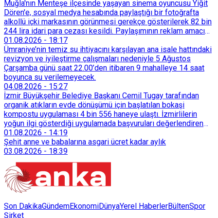
Muğla'nın Menteşe ilçesinde yaşayan sinema oyuncusu Yiğit
Dören'e, sosyal medya hesabında paylaştığı bir fotoğrafta
alkollü içki markasının görünmesi gerekçe gösterilerek 82 bin
244 lira idari para cezası kesildi. Paylaşımının reklam amacı
taşımadığını savunan Dören, cezanın iptali için yargıya
01.08.2026
-
18:17
başvurdu.
Ümraniye’nin temiz su ihtiyacını karşılayan ana isale hattındaki
revizyon ve iyileştirme çalışmaları nedeniyle 5 Ağustos
Çarşamba günü saat 22.00’den itibaren 9 mahalleye 14 saat
boyunca su verilemeyecek.
04.08.2026
-
15:27
İzmir Büyükşehir Belediye Başkanı Cemil Tugay tarafından
organik atıkların evde dönüşümü için başlatılan bokaşi
kompostu uygulaması 4 bin 556 haneye ulaştı. İzmirlilerin
yoğun ilgi gösterdiği uygulamada başvuruları değerlendiren
Tarımsal Hizmetler Dairesi Başkanlığı, farklı ilçelerde toplam
01.08.2026
-
14:19
128 bokaşi kompost eğitimi düzenleyerek İzmirlileri
Şehit anne ve babalarına asgari ücret kadar aylık
sürdürülebilir atık yönetimi sistemine dahil etti.
03.08.2026
-
18:39
Son Dakika
Gündem
Ekonomi
Dünya
Yerel Haberler
Bülten
Spor
Şirket