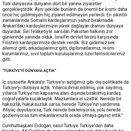
Türk dünyasına dünyanın dört bir yanına ziyaretler
gerçekleştirdik. Aynı şekilde bunların da önemli bir kısmı daha
önce hiç gidilmeyen hiç ziyaret edilmeyen yerlerdi. En sıkıntılı
zamanlarında Somalili kardeşlerimizi yalnız bırakmadık.
Arakan'daki kardeşlerimizin yürek dağlayan dramını dünyaya
duyurduk. Sel felaketiyle sarsılan Pakistan halkının zor
günlerinde yanında olduk. İsrail'in devlet terörü karşısında
Filistinli kardeşlerimize destek verdik. Biz gidemezsek
ailemiz gitti, arkadaşlarımız gitti, diplomatlarımız, resmi
kurumlarımız, sivil toplum kuruluşlarımız özel temsilcilerimiz
gitti.
"TÜRKİYE'Yİ DÜNYAYA AÇTIK"
İç siyasette Ankara'yı Türkiye'yi açtığımız gibi dış politikada da
Türkiye'yi dünyaya açtık. Yıllarca ihmal edilmiş, yok sayılmış,
yıllarca Türkiye'nin kapsama alanı dışında bırakılmış kardeş
coğrafyalarla kucaklaştık. Mazlumlara el uzattık. Nerede bir
haksızlık, hukuksuzluk varsa, nerede Türkiye'nin yardımına
ihtiyaç duyuluyorsa, Türk nerede bekleniyorsa, yolu nerede
gözleniyorsa tüm imkanlarımızla orada olmaya gayret ettik."
Cumhurbaşkanı Erdoğan, nasıl Türkiye Türkiye'den daha