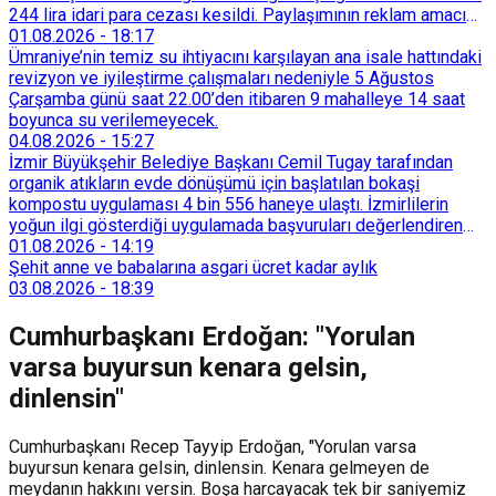
244 lira idari para cezası kesildi. Paylaşımının reklam amacı
taşımadığını savunan Dören, cezanın iptali için yargıya
01.08.2026
-
18:17
başvurdu.
Ümraniye’nin temiz su ihtiyacını karşılayan ana isale hattındaki
revizyon ve iyileştirme çalışmaları nedeniyle 5 Ağustos
Çarşamba günü saat 22.00’den itibaren 9 mahalleye 14 saat
boyunca su verilemeyecek.
04.08.2026
-
15:27
İzmir Büyükşehir Belediye Başkanı Cemil Tugay tarafından
organik atıkların evde dönüşümü için başlatılan bokaşi
kompostu uygulaması 4 bin 556 haneye ulaştı. İzmirlilerin
yoğun ilgi gösterdiği uygulamada başvuruları değerlendiren
Tarımsal Hizmetler Dairesi Başkanlığı, farklı ilçelerde toplam
01.08.2026
-
14:19
128 bokaşi kompost eğitimi düzenleyerek İzmirlileri
Şehit anne ve babalarına asgari ücret kadar aylık
sürdürülebilir atık yönetimi sistemine dahil etti.
03.08.2026
-
18:39
Cumhurbaşkanı Erdoğan: "Yorulan
varsa buyursun kenara gelsin,
dinlensin"
Cumhurbaşkanı Recep Tayyip Erdoğan, "Yorulan varsa
buyursun kenara gelsin, dinlensin. Kenara gelmeyen de
meydanın hakkını versin. Boşa harcayacak tek bir saniyemiz