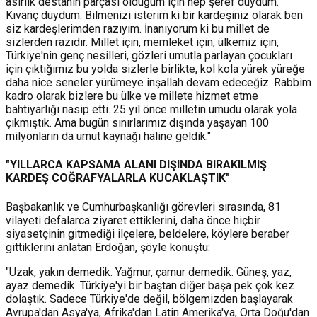
asırlık destanın parçası olduğum için hep şeref duydum.
Kıvanç duydum. Bilmenizi isterim ki bir kardeşiniz olarak ben
siz kardeşlerimden razıyım. İnanıyorum ki bu millet de
sizlerden razıdır. Millet için, memleket için, ülkemiz için,
Türkiye'nin genç nesilleri, gözleri umutla parlayan çocukları
için çıktığımız bu yolda sizlerle birlikte, kol kola yürek yüreğe
daha nice seneler yürümeye inşallah devam edeceğiz. Rabbim
kadro olarak bizlere bu ülke ve millete hizmet etme
bahtiyarlığı nasip etti. 25 yıl önce milletin umudu olarak yola
çıkmıştık. Ama bugün sınırlarımız dışında yaşayan 100
milyonların da umut kaynağı haline geldik."
"YILLARCA KAPSAMA ALANI DIŞINDA BIRAKILMIŞ
KARDEŞ COĞRAFYALARLA KUCAKLAŞTIK"
Başbakanlık ve Cumhurbaşkanlığı görevleri sırasında, 81
vilayeti defalarca ziyaret ettiklerini, daha önce hiçbir
siyasetçinin gitmediği ilçelere, beldelere, köylere beraber
gittiklerini anlatan Erdoğan, şöyle konuştu:
"Uzak, yakın demedik. Yağmur, çamur demedik. Güneş, yaz,
ayaz demedik. Türkiye'yi bir baştan diğer başa pek çok kez
dolaştık. Sadece Türkiye'de değil, bölgemizden başlayarak
Avrupa'dan Asya'ya, Afrika'dan Latin Amerika'ya, Orta Doğu'dan