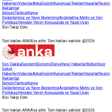
Haberleri
Videolar
AnkaEnglish
Kurumsal/Reklam
Yazarlar
Resmi
Reklamlar
İletişim
Tarihçe
Künye
Değerlerimiz ve Yayın İlkelerimiz
Aydınlatma Metni ve Veri
Politikası
Yeniden Yayım Konusunda ve Yasal Uyarı
Bizi Takip Edin
Tüm hakları ANKA'ya aittir. Tüm hakları saklıdır. @2026
Son Dakika
Gündem
Ekonomi
Dünya
Yerel Haberler
Bülten
Spor
Şirket
Haberleri
Videolar
AnkaEnglish
Kurumsal/Reklam
Yazarlar
Resmi
Reklamlar
İletişim
Tarihçe
Künye
Değerlerimiz ve Yayın İlkelerimiz
Aydınlatma Metni ve Veri
Politikası
Yeniden Yayım Konusunda ve Yasal Uyarı
Bizi Takip Edin
Tüm hakları ANKA'ya aittir. Tüm hakları saklıdır. @2026