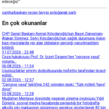
edeceğiz."
cumhurbaşkanı recep tayyip erdoğan
ak parti
En çok okunanlar
CHP Genel Başkanı Kemal Kılıçdaroğlu’nun Basın Danışmanı
Atakan Sönmez, Selvi Kılıçdaroğlu’nun sağlık durumuna ilişkin
bazı mecralarda yer alan iddiaların gerçeği yansıtmadığını
bildirdi.
31.07.2026
-
22:48
Ceza hukukçusu Prof. Dr. İzzet Özgenç'ten "çerçeve yasa"
yorumu...
06.08.2026
-
11:34
Usulsüzlükler emrim doğrultusunda müfettiş tarafından tespit
edildi...
02.08.2026
-
12:57
"Çerçeve yasa" teklifine 242 isimden tepki: "Türk milleti 'hayır'
diyor"
05.08.2026
-
12:28
Muğla'nın Menteşe ilçesinde yaşayan sinema oyuncusu Yiğit
Dören'e, sosyal medya hesabında paylaştığı bir fotoğrafta
alkollü içki markasının görünmesi gerekçe gösterilerek 82 bin