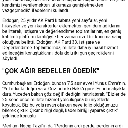
kendimizi yenilemekten, ufkumuzu genişletmekten
vazgeçmedik" ifadelerini kullandı.
Erdoğan, 25 yıldır AK Parti kitabına yeni sayfalar, yeni
hikayeler ve yeni karakterler eklemekten geri durmadıklarını
belirterek, istişare ve değerlendirme toplantılarının, en geniş
katılımlı platform kimliğiyle her zaman özel bir konuma sahip
olduğunu belirtti. Erdoğan, AK Parti 33. İstişare ve
Değerlendirme Toplantısı'nda, millete daha iyi nasıl hizmet
edileceğini konuştuklarını, dolu dolu iki gün geçirdiklerini
söyledi.
"ÇOK AĞIR BEDELLER ÖDEDİK"
Cumhurbaşkanı Erdoğan, bundan 7,5 asır evvel Yunus Emre'nin,
"Yol odur ki doğru vara. Göz odur ki Hakk’ı göre. Er odur alçakta
dura. Yüceden bakan göz değil" dediğini hatırlatarak, "Bizler de
25 sene önce millete hizmet yolculuğuna bu niyetlerle
koyulduk. Biz bu yola revan olurken neye talip olduğumuzu
bilerek çıktık. Çıkar birliği değil, kader birliği yaparak çıktık"
şeklinde konuştu.
Merhum Necip Fazıl'ın da "Perdenin ardı perde, perdenin ardı