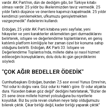
vardır. AK Parti'nin, dün de dediğim gibi, bir Türkiye kitabı
olması vardır. 25 yıldır bu ilkelerimizden taviz vermedik. 25
yıldır farklı düşünce ve önerilere kapımızı kapatmadık. 25 yıldır
kendimizi yenilemekten, ufkumuzu genişletmekten
vazgeçmedik" ifadelerini kullandı.
Erdoğan, 25 yıldır AK Parti kitabına yeni sayfalar, yeni
hikayeler ve yeni karakterler eklemekten geri durmadıklarını
belirterek, istişare ve değerlendirme toplantılarının, en geniş
katılımlı platform kimliğiyle her zaman özel bir konuma sahip
olduğunu belirtti. Erdoğan, AK Parti 33. İstişare ve
Değerlendirme Toplantısı'nda, millete daha iyi nasıl hizmet
edileceğini konuştuklarını, dolu dolu iki gün geçirdiklerini
söyledi.
"ÇOK AĞIR BEDELLER ÖDEDİK"
Cumhurbaşkanı Erdoğan, bundan 7,5 asır evvel Yunus Emre'nin,
"Yol odur ki doğru vara. Göz odur ki Hakk’ı göre. Er odur alçakta
dura. Yüceden bakan göz değil" dediğini hatırlatarak, "Bizler de
25 sene önce millete hizmet yolculuğuna bu niyetlerle
koyulduk. Biz bu yola revan olurken neye talip olduğumuzu
bilerek çıktık. Çıkar birliği değil, kader birliği yaparak çıktık"