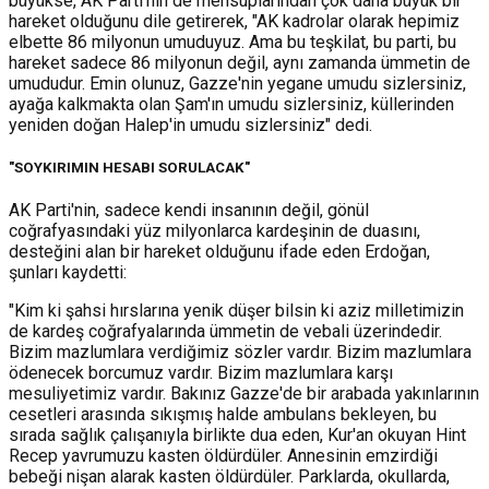
büyükse, AK Parti'nin de mensuplarından çok daha büyük bir
hareket olduğunu dile getirerek, "AK kadrolar olarak hepimiz
elbette 86 milyonun umuduyuz. Ama bu teşkilat, bu parti, bu
hareket sadece 86 milyonun değil, aynı zamanda ümmetin de
umududur. Emin olunuz, Gazze'nin yegane umudu sizlersiniz,
ayağa kalkmakta olan Şam'ın umudu sizlersiniz, küllerinden
yeniden doğan Halep'in umudu sizlersiniz" dedi.
"SOYKIRIMIN HESABI SORULACAK"
AK Parti'nin, sadece kendi insanının değil, gönül
coğrafyasındaki yüz milyonlarca kardeşinin de duasını,
desteğini alan bir hareket olduğunu ifade eden Erdoğan,
şunları kaydetti:
"Kim ki şahsi hırslarına yenik düşer bilsin ki aziz milletimizin
de kardeş coğrafyalarında ümmetin de vebali üzerindedir.
Bizim mazlumlara verdiğimiz sözler vardır. Bizim mazlumlara
ödenecek borcumuz vardır. Bizim mazlumlara karşı
mesuliyetimiz vardır. Bakınız Gazze'de bir arabada yakınlarının
cesetleri arasında sıkışmış halde ambulans bekleyen, bu
sırada sağlık çalışanıyla birlikte dua eden, Kur'an okuyan Hint
Recep yavrumuzu kasten öldürdüler. Annesinin emzirdiği
bebeği nişan alarak kasten öldürdüler. Parklarda, okullarda,