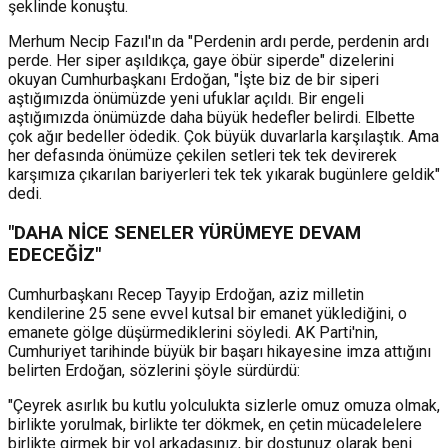
şeklinde konuştu.
Merhum Necip Fazıl'ın da "Perdenin ardı perde, perdenin ardı
perde. Her siper aşıldıkça, gaye öbür siperde" dizelerini
okuyan Cumhurbaşkanı Erdoğan, "İşte biz de bir siperi
aştığımızda önümüzde yeni ufuklar açıldı. Bir engeli
aştığımızda önümüzde daha büyük hedefler belirdi. Elbette
çok ağır bedeller ödedik. Çok büyük duvarlarla karşılaştık. Ama
her defasında önümüze çekilen setleri tek tek devirerek
karşımıza çıkarılan bariyerleri tek tek yıkarak bugünlere geldik"
dedi.
"DAHA NİCE SENELER YÜRÜMEYE DEVAM
EDECEĞİZ"
Cumhurbaşkanı Recep Tayyip Erdoğan, aziz milletin
kendilerine 25 sene evvel kutsal bir emanet yüklediğini, o
emanete gölge düşürmediklerini söyledi. AK Parti'nin,
Cumhuriyet tarihinde büyük bir başarı hikayesine imza attığını
belirten Erdoğan, sözlerini şöyle sürdürdü:
"Çeyrek asırlık bu kutlu yolculukta sizlerle omuz omuza olmak,
birlikte yorulmak, birlikte ter dökmek, en çetin mücadelelere
birlikte girmek bir yol arkadaşınız, bir dostunuz olarak beni