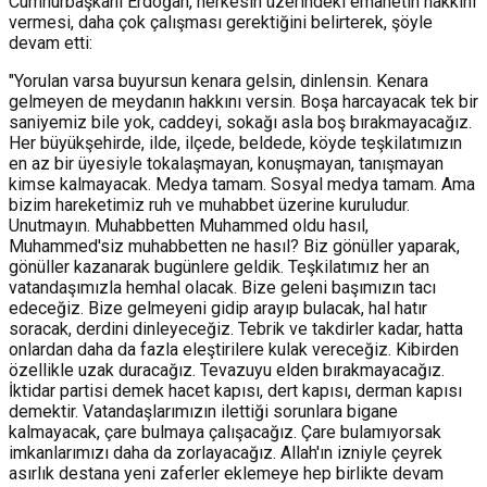
Cumhurbaşkanı Erdoğan, herkesin üzerindeki emanetin hakkını
vermesi, daha çok çalışması gerektiğini belirterek, şöyle
devam etti:
"Yorulan varsa buyursun kenara gelsin, dinlensin. Kenara
gelmeyen de meydanın hakkını versin. Boşa harcayacak tek bir
saniyemiz bile yok, caddeyi, sokağı asla boş bırakmayacağız.
Her büyükşehirde, ilde, ilçede, beldede, köyde teşkilatımızın
en az bir üyesiyle tokalaşmayan, konuşmayan, tanışmayan
kimse kalmayacak. Medya tamam. Sosyal medya tamam. Ama
bizim hareketimiz ruh ve muhabbet üzerine kuruludur.
Unutmayın. Muhabbetten Muhammed oldu hasıl,
Muhammed'siz muhabbetten ne hasıl? Biz gönüller yaparak,
gönüller kazanarak bugünlere geldik. Teşkilatımız her an
vatandaşımızla hemhal olacak. Bize geleni başımızın tacı
edeceğiz. Bize gelmeyeni gidip arayıp bulacak, hal hatır
soracak, derdini dinleyeceğiz. Tebrik ve takdirler kadar, hatta
onlardan daha da fazla eleştirilere kulak vereceğiz. Kibirden
özellikle uzak duracağız. Tevazuyu elden bırakmayacağız.
İktidar partisi demek hacet kapısı, dert kapısı, derman kapısı
demektir. Vatandaşlarımızın ilettiği sorunlara bigane
kalmayacak, çare bulmaya çalışacağız. Çare bulamıyorsak
imkanlarımızı daha da zorlayacağız. Allah'ın izniyle çeyrek
asırlık destana yeni zaferler eklemeye hep birlikte devam