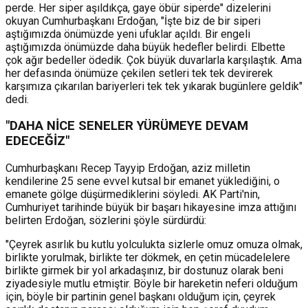
perde. Her siper aşıldıkça, gaye öbür siperde" dizelerini
okuyan Cumhurbaşkanı Erdoğan, "İşte biz de bir siperi
aştığımızda önümüzde yeni ufuklar açıldı. Bir engeli
aştığımızda önümüzde daha büyük hedefler belirdi. Elbette
çok ağır bedeller ödedik. Çok büyük duvarlarla karşılaştık. Ama
her defasında önümüze çekilen setleri tek tek devirerek
karşımıza çıkarılan bariyerleri tek tek yıkarak bugünlere geldik"
dedi.
"DAHA NİCE SENELER YÜRÜMEYE DEVAM
EDECEĞİZ"
Cumhurbaşkanı Recep Tayyip Erdoğan, aziz milletin
kendilerine 25 sene evvel kutsal bir emanet yüklediğini, o
emanete gölge düşürmediklerini söyledi. AK Parti'nin,
Cumhuriyet tarihinde büyük bir başarı hikayesine imza attığını
belirten Erdoğan, sözlerini şöyle sürdürdü:
"Çeyrek asırlık bu kutlu yolculukta sizlerle omuz omuza olmak,
birlikte yorulmak, birlikte ter dökmek, en çetin mücadelelere
birlikte girmek bir yol arkadaşınız, bir dostunuz olarak beni
ziyadesiyle mutlu etmiştir. Böyle bir hareketin neferi olduğum
için, böyle bir partinin genel başkanı olduğum için, çeyrek