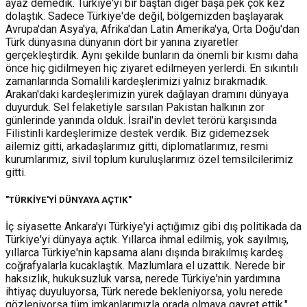
ayaz demedik. Türkiye'yi bir baştan diğer başa pek çok kez
dolaştık. Sadece Türkiye'de değil, bölgemizden başlayarak
Avrupa'dan Asya'ya, Afrika'dan Latin Amerika'ya, Orta Doğu'dan
Türk dünyasına dünyanın dört bir yanına ziyaretler
gerçekleştirdik. Aynı şekilde bunların da önemli bir kısmı daha
önce hiç gidilmeyen hiç ziyaret edilmeyen yerlerdi. En sıkıntılı
zamanlarında Somalili kardeşlerimizi yalnız bırakmadık.
Arakan'daki kardeşlerimizin yürek dağlayan dramını dünyaya
duyurduk. Sel felaketiyle sarsılan Pakistan halkının zor
günlerinde yanında olduk. İsrail'in devlet terörü karşısında
Filistinli kardeşlerimize destek verdik. Biz gidemezsek
ailemiz gitti, arkadaşlarımız gitti, diplomatlarımız, resmi
kurumlarımız, sivil toplum kuruluşlarımız özel temsilcilerimiz
gitti.
"TÜRKİYE'Yİ DÜNYAYA AÇTIK"
İç siyasette Ankara'yı Türkiye'yi açtığımız gibi dış politikada da
Türkiye'yi dünyaya açtık. Yıllarca ihmal edilmiş, yok sayılmış,
yıllarca Türkiye'nin kapsama alanı dışında bırakılmış kardeş
coğrafyalarla kucaklaştık. Mazlumlara el uzattık. Nerede bir
haksızlık, hukuksuzluk varsa, nerede Türkiye'nin yardımına
ihtiyaç duyuluyorsa, Türk nerede bekleniyorsa, yolu nerede
gözleniyorsa tüm imkanlarımızla orada olmaya gayret ettik."