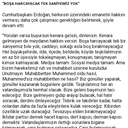
"BOŞA HARCAYACAK TEK SANİYEMİZ YOK"
Cumhurbaşkanı Erdoğan, herkesin üzerindeki emanetin hakkını
vermesi, daha çok çalışması gerektiğini belirterek, şöyle
devam etti:
"Yorulan varsa buyursun kenara gelsin, dinlensin. Kenara
gelmeyen de meydanın hakkını versin. Boşa harcayacak tek bir
saniyemiz bile yok, caddeyi, sokağı asla boş bırakmayacağız.
Her büyükşehirde, ilde, ilçede, beldede, köyde teşkilatımızın
en az bir üyesiyle tokalaşmayan, konuşmayan, tanışmayan
kimse kalmayacak. Medya tamam. Sosyal medya tamam. Ama
bizim hareketimiz ruh ve muhabbet üzerine kuruludur.
Unutmayın. Muhabbetten Muhammed oldu hasıl,
Muhammed'siz muhabbetten ne hasıl? Biz gönüller yaparak,
gönüller kazanarak bugünlere geldik. Teşkilatımız her an
vatandaşımızla hemhal olacak. Bize geleni başımızın tacı
edeceğiz. Bize gelmeyeni gidip arayıp bulacak, hal hatır
soracak, derdini dinleyeceğiz. Tebrik ve takdirler kadar, hatta
onlardan daha da fazla eleştirilere kulak vereceğiz. Kibirden
özellikle uzak duracağız. Tevazuyu elden bırakmayacağız.
İktidar partisi demek hacet kapısı, dert kapısı, derman kapısı
demektir. Vatandaşlarımızın ilettiği sorunlara bigane
kalmayacak, çare bulmaya çalışacağız. Çare bulamıyorsak