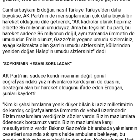
Cumhurbaşkanı Erdoğan, nasıl Türkiye Türkiye'den daha
büyükse, AK Parti'nin de mensuplarından çok daha büyük bir
hareket olduğunu dile getirerek, "AK kadrolar olarak hepimiz
elbette 86 milyonun umuduyuz. Ama bu teşkilat, bu parti, bu
hareket sadece 86 milyonun değil, aynı zamanda ümmetin de
umududur. Emin olunuz, Gazze'nin yegane umudu sizlersiniz,
ayağa kalkmakta olan Şam'ın umudu sizlersiniz, küllerinden
yeniden doğan Halep'in umudu sizlersiniz" dedi.
"SOYKIRIMIN HESABI SORULACAK"
AK Parti'nin, sadece kendi insanının değil, gönül
coğrafyasındaki yüz milyonlarca kardeşinin de duasını,
desteğini alan bir hareket olduğunu ifade eden Erdoğan,
şunları kaydetti:
"Kim ki şahsi hırslarına yenik düşer bilsin ki aziz milletimizin
de kardeş coğrafyalarında ümmetin de vebali üzerindedir.
Bizim mazlumlara verdiğimiz sözler vardır. Bizim mazlumlara
ödenecek borcumuz vardır. Bizim mazlumlara karşı
mesuliyetimiz vardır. Bakınız Gazze'de bir arabada yakınlarının
cesetleri arasında sıkışmış halde ambulans bekleyen, bu