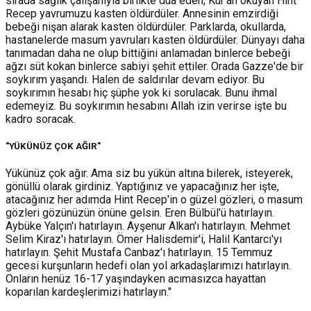
sırada sağlık çalışanıyla birlikte dua eden, Kur'an okuyan Hint
Recep yavrumuzu kasten öldürdüler. Annesinin emzirdiği
bebeği nişan alarak kasten öldürdüler. Parklarda, okullarda,
hastanelerde masum yavruları kasten öldürdüler. Dünyayı daha
tanımadan daha ne olup bittiğini anlamadan binlerce bebeği
ağzı süt kokan binlerce sabiyi şehit ettiler. Orada Gazze'de bir
soykırım yaşandı. Halen de saldırılar devam ediyor. Bu
soykırımın hesabı hiç şüphe yok ki sorulacak. Bunu ihmal
edemeyiz. Bu soykırımın hesabını Allah izin verirse işte bu
kadro soracak.
"YÜKÜNÜZ ÇOK AĞIR"
Yükünüz çok ağır. Ama siz bu yükün altına bilerek, isteyerek,
gönüllü olarak girdiniz. Yaptığınız ve yapacağınız her işte,
atacağınız her adımda Hint Recep'in o güzel gözleri, o masum
gözleri gözünüzün önüne gelsin. Eren Bülbül'ü hatırlayın.
Aybüke Yalçın'ı hatırlayın. Ayşenur Alkan'ı hatırlayın. Mehmet
Selim Kiraz'ı hatırlayın. Ömer Halisdemir'i, Halil Kantarcı'yı
hatırlayın. Şehit Mustafa Canbaz'ı hatırlayın. 15 Temmuz
gecesi kurşunların hedefi olan yol arkadaşlarımızı hatırlayın.
Onların henüz 16-17 yaşındayken acımasızca hayattan
koparılan kardeşlerimizi hatırlayın."