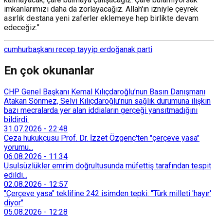
imkanlarımızı daha da zorlayacağız. Allah'ın izniyle çeyrek
asırlık destana yeni zaferler eklemeye hep birlikte devam
edeceğiz."
cumhurbaşkanı recep tayyip erdoğan
ak parti
En çok okunanlar
CHP Genel Başkanı Kemal Kılıçdaroğlu’nun Basın Danışmanı
Atakan Sönmez, Selvi Kılıçdaroğlu’nun sağlık durumuna ilişkin
bazı mecralarda yer alan iddiaların gerçeği yansıtmadığını
bildirdi.
31.07.2026
-
22:48
Ceza hukukçusu Prof. Dr. İzzet Özgenç'ten "çerçeve yasa"
yorumu...
06.08.2026
-
11:34
Usulsüzlükler emrim doğrultusunda müfettiş tarafından tespit
edildi...
02.08.2026
-
12:57
"Çerçeve yasa" teklifine 242 isimden tepki: "Türk milleti 'hayır'
diyor"
05.08.2026
-
12:28