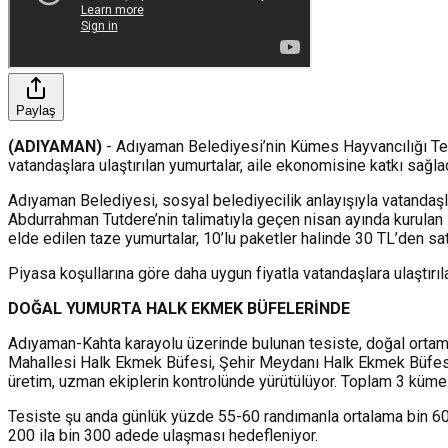
Paylaş
(ADIYAMAN)
- Adıyaman Belediyesi’nin Kümes Hayvancılığı Tes
vatandaşlara ulaştırılan yumurtalar, aile ekonomisine katkı sağlad
Adıyaman Belediyesi, sosyal belediyecilik anlayışıyla vatandaşla
Abdurrahman Tutdere’nin talimatıyla geçen nisan ayında kurulan
elde edilen taze yumurtalar, 10’lu paketler halinde 30 TL’den sa
Piyasa koşullarına göre daha uygun fiyatla vatandaşlara ulaştırıl
DOĞAL YUMURTA HALK EKMEK BÜFELERİNDE
Adıyaman-Kahta karayolu üzerinde bulunan tesiste, doğal ortamda 
Mahallesi Halk Ekmek Büfesi, Şehir Meydanı Halk Ekmek Büfesi v
üretim, uzman ekiplerin kontrolünde yürütülüyor. Toplam 3 küme
Tesiste şu anda günlük yüzde 55-60 randımanla ortalama bin 600
200 ila bin 300 adede ulaşması hedefleniyor.