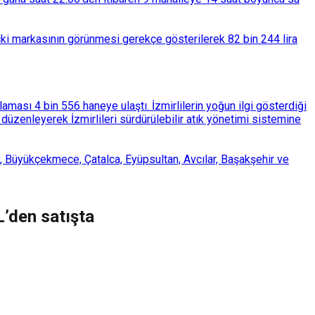
çki markasının görünmesi gerekçe gösterilerek 82 bin 244 lira
ası 4 bin 556 haneye ulaştı. İzmirlilerin yoğun ilgi gösterdiği
üzenleyerek İzmirlileri sürdürülebilir atık yönetimi sistemine
, Büyükçekmece, Çatalca, Eyüpsultan, Avcılar, Başakşehir ve
’den satışta