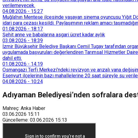
verilemeyecek.
04.08.2026
-
15:27
Muğla'nın Menteşe ilçesinde yaşayan sinema oyuncusu Yiğit Döre
idari para cezası kesildi. Paylaşımının reklam amacı taşımadığın
01.08.2026
-
18:17
Şehit anne ve babalarına asgari ücret kadar aylık
03.08.2026
-
18:39
İzmir Büyükşehir Belediye Başkanı Cemil Tugay tarafından organi
uygulamada başvuruları değerlendiren Tarımsal Hizmetler Dairesi
dahil etti.
01.08.2026
-
14:19
Osmangazi Terfi Merkezi’ndeki revizyon ve arızalı vana değişim
Esenyurt ilçelerinin bazı mahallelerine 20 saat süreyle su veri
04.08.2026
-
10:24
Adıyaman Belediyesi’nden sofralara dest
Mahreç: Anka Haber
03.06.2026
15:11
Güncelleme
:
03.06.2026
15:13