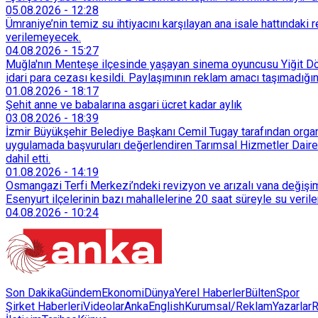
05.08.2026
-
12:28
Ümraniye’nin temiz su ihtiyacını karşılayan ana isale hattındak
verilemeyecek.
04.08.2026
-
15:27
Muğla'nın Menteşe ilçesinde yaşayan sinema oyuncusu Yiğit Döre
idari para cezası kesildi. Paylaşımının reklam amacı taşımadığın
01.08.2026
-
18:17
Şehit anne ve babalarına asgari ücret kadar aylık
03.08.2026
-
18:39
İzmir Büyükşehir Belediye Başkanı Cemil Tugay tarafından organi
uygulamada başvuruları değerlendiren Tarımsal Hizmetler Dairesi
dahil etti.
01.08.2026
-
14:19
Osmangazi Terfi Merkezi’ndeki revizyon ve arızalı vana değişim
Esenyurt ilçelerinin bazı mahallelerine 20 saat süreyle su veri
04.08.2026
-
10:24
Son Dakika
Gündem
Ekonomi
Dünya
Yerel Haberler
Bülten
Spor
Şirket Haberleri
Videolar
AnkaEnglish
Kurumsal/Reklam
Yazarlar
R