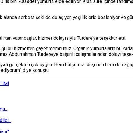
 ila bin 700 adet yumurta elde ediliyor. Kısa süre içinde randım
 alanda serbest şekilde dolaşıyor, yeşilliklerle besleniyor ve güne
irten vatandaşlar, hizmet dolayısıyla Tutdere’ye teşekkür etti.
uğu bu hizmetten gayet memnunuz. Organik yumurtaların bu kadar 
nımız Abdurrahman Tutdere’ye başarılı çalışmalarından dolayı teşe
Fiyatı gerçekten çok uygun. Hem bütçemizi düşünen hem de sağl
 ediyorum” diye konuştu.
TİMİ
u...
ldi...
iyor"