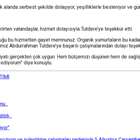
 alanda serbest şekilde dolaşıyor, yeşilliklerle besleniyor ve güne
irten vatandaşlar, hizmet dolayısıyla Tutdere’ye teşekkür etti.
uğu bu hizmetten gayet memnunuz. Organik yumurtaların bu kadar 
nımız Abdurrahman Tutdere’ye başarılı çalışmalarından dolayı teşe
Fiyatı gerçekten çok uygun. Hem bütçemizi düşünen hem de sağl
 ediyorum” diye konuştu.
TİMİ
u...
ldi...
iyor"
i revizyon ve iyileştirme çalışmaları nedeniyle 5 Ağustos Çarşam