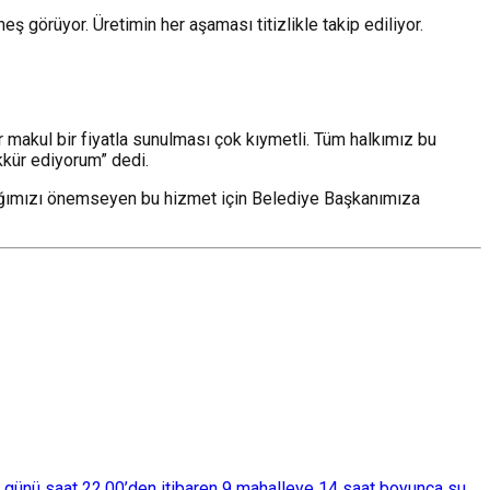
ş görüyor. Üretimin her aşaması titizlikle takip ediliyor.
makul bir fiyatla sunulması çok kıymetli. Tüm halkımız bu
kkür ediyorum” dedi.
ığımızı önemseyen bu hizmet için Belediye Başkanımıza
ba günü saat 22.00’den itibaren 9 mahalleye 14 saat boyunca su