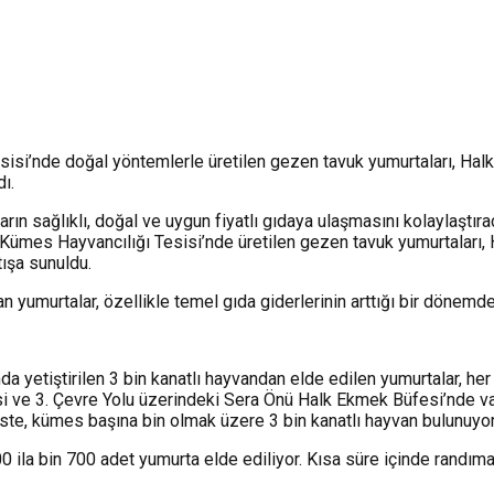
isi’nde doğal yöntemlerle üretilen gezen tavuk yumurtaları, Hal
ı.
rın sağlıklı, doğal ve uygun fiyatlı gıdaya ulaşmasını kolaylaştır
 Kümes Hayvancılığı Tesisi’nde üretilen gezen tavuk yumurtaları,
tışa sunuldu.
an yumurtalar, özellikle temel gıda giderlerinin arttığı bir dönemd
yetiştirilen 3 bin kanatlı hayvandan elde edilen yumurtalar, her 
e 3. Çevre Yolu üzerindeki Sera Önü Halk Ekmek Büfesi’nde vatand
ste, kümes başına bin olmak üzere 3 bin kanatlı hayvan bulunuyor
 ila bin 700 adet yumurta elde ediliyor. Kısa süre içinde randım