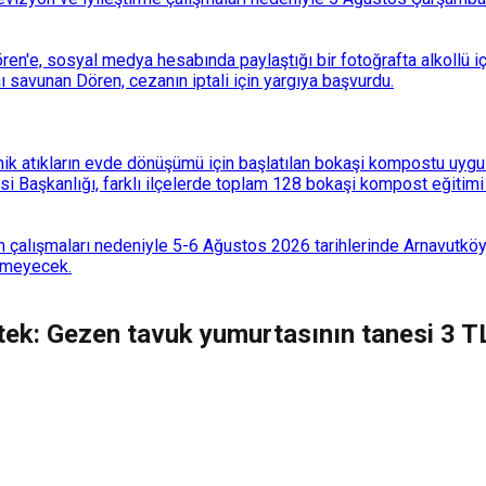
n'e, sosyal medya hesabında paylaştığı bir fotoğrafta alkollü i
ı savunan Dören, cezanın iptali için yargıya başvurdu.
k atıkların evde dönüşümü için başlatılan bokaşi kompostu uygulam
 Başkanlığı, farklı ilçelerde toplam 128 bokaşi kompost eğitimi d
 çalışmaları nedeniyle 5-6 Ağustos 2026 tarihlerinde Arnavutköy
lemeyecek.
ek: Gezen tavuk yumurtasının tanesi 3 TL