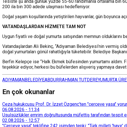
Tesiste şu anda günlük yüzde 55-60 randımanla ortalama bin 600
200 ila bin 300 adede ulaşması hedefleniyor.
Doğal yaşam koşullarında yetiştirilen hayvanlar, gün boyunca açık
VATANDAŞLARDAN HİZMETE TAM NOT
Uygun fiyatlı ve doğal yumurta satışından memnun olduklarını bel
Vatandaşlardan Ali Bekinç, “Adıyaman Belediyesi’nin vermiş old
doğal yumurtaları gönül rahatlığıyla tüketebilir. Belediye Başka
Berfin Kelepçe ise “Halk Ekmek büfesinden yumurtamı aldım. 
teşekkür ediyor, herkesi bu büfelerden alışveriş yapmaya davet
ADIYAMAN
BELEDİYE
ABDURRAHMAN TUTDERE
YUMURTA ÜRE
En çok okunanlar
Ceza hukukçusu Prof. Dr. İzzet Özgenç'ten "çerçeve yasa" yorum
06.08.2026
-
11:34
Usulsüzlükler emrim doğrultusunda müfettiş tarafından tespit edi
02.08.2026
-
12:57
"Çerçeve yasa" teklifine 242 isimden tepki: "Türk milleti 'hayır' d