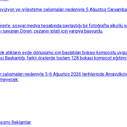
i revizyon ve iyileştirme çalışmaları nedeniyle 5 Ağustos Çarşam
n'e, sosyal medya hesabında paylaştığı bir fotoğrafta alkollü i
ı savunan Dören, cezanın iptali için yargıya başvurdu.
k atıkların evde dönüşümü için başlatılan bokaşi kompostu uygulam
 Başkanlığı, farklı ilçelerde toplam 128 bokaşi kompost eğitimi d
 çalışmaları nedeniyle 5-6 Ağustos 2026 tarihlerinde Arnavutköy
lemeyecek.
esmi Reklamlar