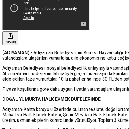
Paylaş
(ADIYAMAN)
- Adıyaman Belediyesi’nin Kümes Hayvancılığı Tes
vatandaşlara ulaştırılan yumurtalar, aile ekonomisine katkı sağlad
Adıyaman Belediyesi, sosyal belediyecilik anlayışıyla vatandaşla
Abdurrahman Tutdere’nin talimatıyla geçen nisan ayında kurulan
elde edilen taze yumurtalar, 10’lu paketler halinde 30 TL’den sa
Piyasa koşullarına göre daha uygun fiyatla vatandaşlara ulaştırıl
DOĞAL YUMURTA HALK EKMEK BÜFELERİNDE
Adıyaman-Kahta karayolu üzerinde bulunan tesiste, doğal ortamda 
Mahallesi Halk Ekmek Büfesi, Şehir Meydanı Halk Ekmek Büfesi v
üretim, uzman ekiplerin kontrolünde yürütülüyor. Toplam 3 küme