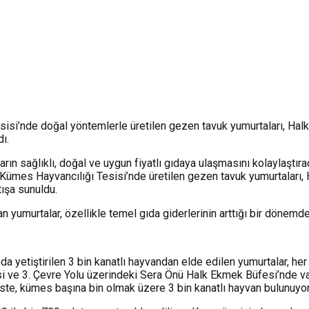
isi’nde doğal yöntemlerle üretilen gezen tavuk yumurtaları, Hal
ı.
rın sağlıklı, doğal ve uygun fiyatlı gıdaya ulaşmasını kolaylaştır
 Kümes Hayvancılığı Tesisi’nde üretilen gezen tavuk yumurtaları,
tışa sunuldu.
an yumurtalar, özellikle temel gıda giderlerinin arttığı bir dönemd
yetiştirilen 3 bin kanatlı hayvandan elde edilen yumurtalar, her 
e 3. Çevre Yolu üzerindeki Sera Önü Halk Ekmek Büfesi’nde vatand
ste, kümes başına bin olmak üzere 3 bin kanatlı hayvan bulunuyor