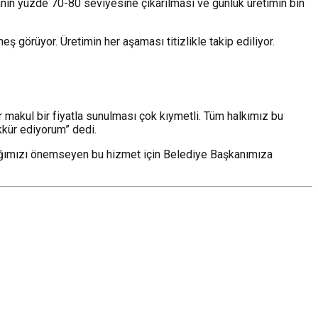
anın yüzde 70-80 seviyesine çıkarılması ve günlük üretimin bin
ş görüyor. Üretimin her aşaması titizlikle takip ediliyor.
makul bir fiyatla sunulması çok kıymetli. Tüm halkımız bu
kkür ediyorum” dedi.
ığımızı önemseyen bu hizmet için Belediye Başkanımıza