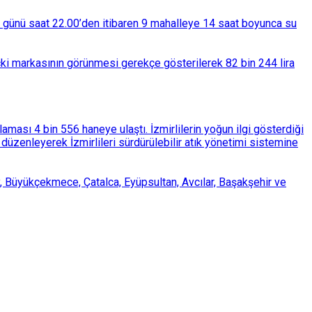
ba günü saat 22.00’den itibaren 9 mahalleye 14 saat boyunca su
çki markasının görünmesi gerekçe gösterilerek 82 bin 244 lira
ası 4 bin 556 haneye ulaştı. İzmirlilerin yoğun ilgi gösterdiği
üzenleyerek İzmirlileri sürdürülebilir atık yönetimi sistemine
, Büyükçekmece, Çatalca, Eyüpsultan, Avcılar, Başakşehir ve