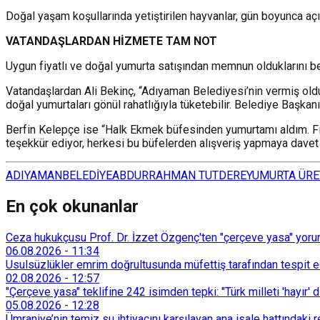
Doğal yaşam koşullarında yetiştirilen hayvanlar, gün boyunca açık
VATANDAŞLARDAN HİZMETE TAM NOT
Uygun fiyatlı ve doğal yumurta satışından memnun olduklarını bel
Vatandaşlardan Ali Bekinç, “Adıyaman Belediyesi’nin vermiş old
doğal yumurtaları gönül rahatlığıyla tüketebilir. Belediye Başka
Berfin Kelepçe ise “Halk Ekmek büfesinden yumurtamı aldım. 
teşekkür ediyor, herkesi bu büfelerden alışveriş yapmaya davet
ADIYAMAN
BELEDİYE
ABDURRAHMAN TUTDERE
YUMURTA ÜRE
En çok okunanlar
Ceza hukukçusu Prof. Dr. İzzet Özgenç'ten "çerçeve yasa" yorum
06.08.2026
-
11:34
Usulsüzlükler emrim doğrultusunda müfettiş tarafından tespit edi
02.08.2026
-
12:57
"Çerçeve yasa" teklifine 242 isimden tepki: "Türk milleti 'hayır' d
05.08.2026
-
12:28
Ümraniye’nin temiz su ihtiyacını karşılayan ana isale hattındak