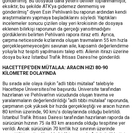
gönderilmiş. Bu dosyada daha yeterli deliller toplanmamıştır,
eksiktir; bu şekilde ATK’ya gidemez denmemiş ve
gönderilmiş” diyen Esin Pehlivanlı bu raporun ardından kendi
araştırmalarını yapmaya başladıklarını söyledi. Yaptıkları
incelemeler sonucu çizilen olay yeri krokisinin de dosyaya
eklenen bilirkişi raporunun da gerçeği yansıtmadığını
gördüklerini belirten Pehlivanlı rapora itiraz etti. Ayrıca,
çarpma neticesinde kızlarında oluşan travmaların 55 km hızla
gerçekleşemeyeceğini savunan aile, kapsamlı değerlendirme
yoluyla hız tespiti yapılmasını talep etti. Ailenin itirazı üzerine
dosya bu kez İstanbul Trafik İhtisas Dairesi’ne gönderildi.
HACETTEPE'DEN MÜTALAA: ARACIN HIZI 80-90
KİLOMETRE DOLAYINDA
Bu sırada aile olaya ilişkin “adli tıbbi mütalaa” talebiyle
Hacettepe Üniversitesi’ne başvurdu. Üniversite tarafından
hazırlanan ve Pehlivan’nın vücudunda oluşan travma ve
yaralanmaların değerlendirildiği “adli tıbbi mütalaa” raporunda,
çarpmanın çok yüksek bir hızda gerçekleştiği ve aracın hızının
80 km’nin üzerinde, 90 km/s dolaylarında olduğu belirtildi.
İstanbul Trafik İhtisas Dairesi tarafından hazırlanan raporda da
sürücünün hızının 75 ila 83 km arasında olduğu tespitine yer
verildi. Ancak sürücünün 70 km’lik hız sınırının üzerinde