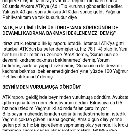
bilgilere ulaştın da buraya vardın? Yağmur öldükten sonra
26’sında Ankara ATK’ya (Adli Tıp Kurumu) gönderildi dediler.
Yaklaşık 40 gün sonra Ankara ATK’dan sonuç geldi, Yağmur
Pehlivanlı tam ve tek kusurludur diye.
"ATK, HIZ LİMİTİNİN ÜSTÜNDE 'AMA SÜRÜCÜNÜN DE
DEVAMLI KADRANA BAKMASI BEKLENEMEZ' DEMİŞ"
İtiraz ettik, tekrar bilirkişi raporu istedik. İstanbul ATK’ya gitti.
İstanbul ATK’dan bu sefer demişler ki, hız 78 (- 4) olabilir. Yani
her türlü hız limitinin üzerinde. ‘Ama’ demiş, ‘Sürücünün de
devamlı kadrana bakması beklenemez’ demiş. Yorum
belirtmiş, sadece yapıp bırakmamış. ‘Sürücünün de devamlı
kadrana bakması beklenemediğinden’ yine 'yüzde 100 Yağmur
Pehlivanlı kusurlu' demiş.
BEYNİMDEN VURULMUŞA DÖNDÜM"
ATK raporu geldiğinde beynimden vurulmuşa döndüm. Avukata
gittim görüntüleri görmek istiyorum dedim. Bilgisayarda 0,5
hızında izledim. Yağmur iki adımda falan çarpılmıyor.
Bilgisayar mühendislerinden görüntü netleştirmelerini istedik.
Yağmur çoktan güvenli alana geçmiş. Ama o gün olay yerine
gelen polis, hiç bir işaretleme yapmamış olay yerinde. İlk kroki
tamamen saçma sapan. Bir işaret koysalardı MOBESE’ye