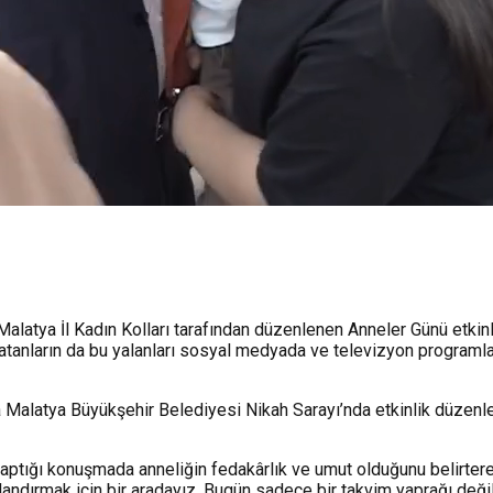
alatya İl Kadın Kolları tarafından düzenlenen Anneler Günü etkinl
arı atanların da bu yalanları sosyal medyada ve televizyon program
a Malatya Büyükşehir Belediyesi Nikah Sarayı’nda etkinlik düzenl
aptığı konuşmada anneliğin fedakârlık ve umut olduğunu belirterek
landırmak için bir aradayız. Bugün sadece bir takvim yaprağı değil