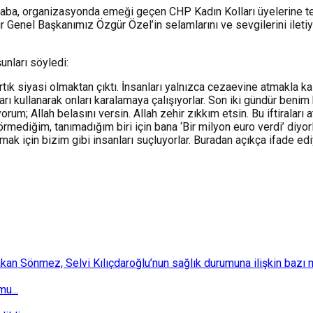
ğbaba, organizasyonda emeği geçen CHP Kadın Kolları üyelerine t
r Genel Başkanımız Özgür Özel’in selamlarını ve sevgilerini ileti
unları söyledi:
k siyasi olmaktan çıktı. İnsanları yalnızca cezaevine atmakla kalm
urumları kullanarak onları karalamaya çalışıyorlar. Son iki gündür b
um; Allah belasını versin. Allah zehir zıkkım etsin. Bu iftiraları
rmediğim, tanımadığım biri için bana ‘Bir milyon euro verdi’ diyo
mak için bizim gibi insanları suçluyorlar. Buradan açıkça ifade e
 Sönmez, Selvi Kılıçdaroğlu’nun sağlık durumuna ilişkin bazı mec
u...