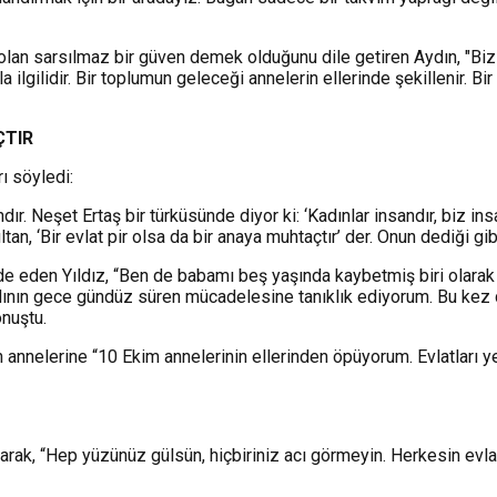
n olan sarsılmaz bir güven demek olduğunu dile getiren Aydın, "Bi
ilidir. Bir toplumun geleceği annelerin ellerinde şekillenir. Bir 
ÇTIR
ı söyledi:
ndır. Neşet Ertaş bir türküsünde diyor ki: ‘Kadınlar insandır, biz
tan, ‘Bir evlat pir olsa da bir anaya muhtaçtır’ der. Onun dediği gi
fade eden Yıldız, “Ben de babamı beş yaşında kaybetmiş biri olar
adının gece gündüz süren mücadelesine tanıklık ediyorum. Bu kez 
nuştu.
n annelerine “10 Ekim annelerinin ellerinden öpüyorum. Evlatları 
ak, “Hep yüzünüz gülsün, hiçbiriniz acı görmeyin. Herkesin evlatlar