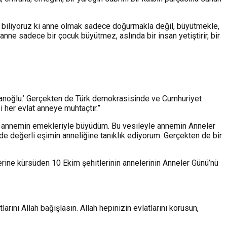
z biliyoruz ki anne olmak sadece doğurmakla değil, büyütmekle,
anne sadece bir çocuk büyütmez, aslında bir insan yetiştirir, bir
 insanoğlu.’ Gerçekten de Türk demokrasisinde ve Cumhuriyet
bi her evlat anneye muhtaçtır.”
ak annemin emekleriyle büyüdüm. Bu vesileyle annemin Anneler
de değerli eşimin anneliğine tanıklık ediyorum. Gerçekten de bir
yerine kürsüden 10 Ekim şehitlerinin annelerinin Anneler Günü’nü
ını Allah bağışlasın. Allah hepinizin evlatlarını korusun,