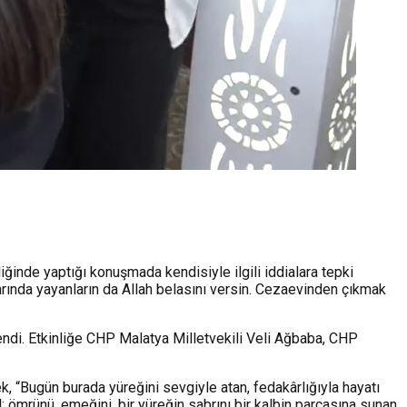
iğinde yaptığı konuşmada kendisiyle ilgili iddialara tepki
larında yayanların da Allah belasını versin. Cezaevinden çıkmak
endi. Etkinliğe CHP Malatya Milletvekili Veli Ağbaba, CHP
, “Bugün burada yüreğini sevgiyle atan, fedakârlığıyla hayatı
; ömrünü, emeğini, bir yüreğin sabrını bir kalbin parçasına sunan