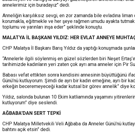
annelerimiz için buradayız" dedi.
Anneliğin karşılıksız sevgi, en zor zamanda bile evladına lima
korumakla, eğitmekle ve her şeye rağmen umudu ayakta tutmakla ilg
toplumu ve yarınları inşa eder” şeklinde konuştu.
MALATYA İL BAŞKANI YILDIZ: HER EVLAT ANNEYE MUHTA
CHP Malatya İl Başkanı Barış Yıldız da yaptığı konuşmada şunlar
“Annelerle ilgili söylenmiş en güzel sözlerden biri Neşet Ertaş’ı
tarihimizde kadınların yeri zaten çok ayrı ama anneler için Pir Sul
Babası vefat ettikten sonra kendisini annesinin büyüttüğünü i
Günü’nü kutluyorum. Şimdi de ayrı bir kadın emeğine, ayrı bir k
erkeğin beceremeyeceği kadar kutsal bir görev annelik” diye ko
Yıldız, salonda bulunan 10 Ekim katliamında yaşamını yitirenleri
kutluyorum” diye seslendi.
AĞBABA'DAN SERT TEPKİ
CHP Malatya Milletvekili Veli Ağbaba da Anneler Günü’nü kutlayar
bahtını açık etsin” dedi.