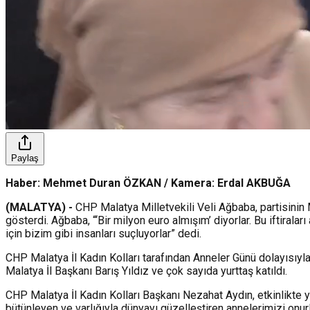
Paylaş
Haber: Mehmet Duran ÖZKAN / Kamera: Erdal AKBUĞA
(MALATYA) -
CHP Malatya Milletvekili Veli Ağbaba, partisinin M
gösterdi. Ağbaba, “‘Bir milyon euro almışım’ diyorlar. Bu iftiral
için bizim gibi insanları suçluyorlar” dedi.
CHP Malatya İl Kadın Kolları tarafından Anneler Günü dolayısıyl
Malatya İl Başkanı Barış Yıldız ve çok sayıda yurttaş katıldı.
CHP Malatya İl Kadın Kolları Başkanı Nezahat Aydın, etkinlikte y
bütünleyen ve varlığıyla dünyayı güzelleştiren annelerimizi onur