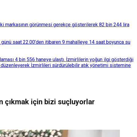
çki markasının görünmesi gerekçe gösterilerek 82 bin 244 lira
ba günü saat 22.00’den itibaren 9 mahalleye 14 saat boyunca su
ası 4 bin 556 haneye ulaştı. İzmirlilerin yoğun ilgi gösterdiği
üzenleyerek İzmirlileri sürdürülebilir atık yönetimi sistemine
 çıkmak için bizi suçluyorlar