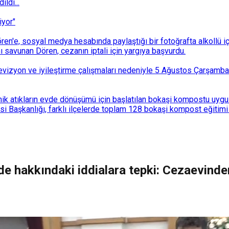
ldi...
iyor"
n'e, sosyal medya hesabında paylaştığı bir fotoğrafta alkollü i
ı savunan Dören, cezanın iptali için yargıya başvurdu.
i revizyon ve iyileştirme çalışmaları nedeniyle 5 Ağustos Çarşam
k atıkların evde dönüşümü için başlatılan bokaşi kompostu uygulam
 Başkanlığı, farklı ilçelerde toplam 128 bokaşi kompost eğitimi d
de hakkındaki iddialara tepki: Cezaevinden