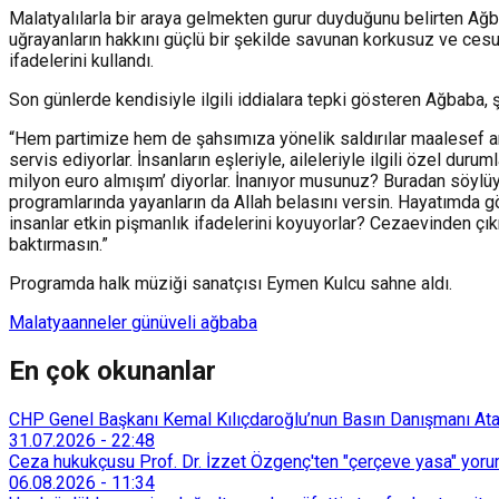
Malatyalılarla bir araya gelmekten gurur duyduğunu belirten A
uğrayanların hakkını güçlü bir şekilde savunan korkusuz ve cesu
ifadelerini kullandı.
Son günlerde kendisiyle ilgili iddialara tepki gösteren Ağbaba, ş
“Hem partimize hem de şahsımıza yönelik saldırılar maalesef artı
servis ediyorlar. İnsanların eşleriyle, aileleriyle ilgili özel d
milyon euro almışım’ diyorlar. İnanıyor musunuz? Buradan söylüyor
programlarında yayanların da Allah belasını versin. Hayatımda gö
insanlar etkin pişmanlık ifadelerini koyuyorlar? Cezaevinden çık
baktırmasın.”
Programda halk müziği sanatçısı Eymen Kulcu sahne aldı.
Malatya
anneler günü
veli ağbaba
En çok okunanlar
CHP Genel Başkanı Kemal Kılıçdaroğlu’nun Basın Danışmanı Atakan
31.07.2026
-
22:48
Ceza hukukçusu Prof. Dr. İzzet Özgenç'ten "çerçeve yasa" yorum
06.08.2026
-
11:34