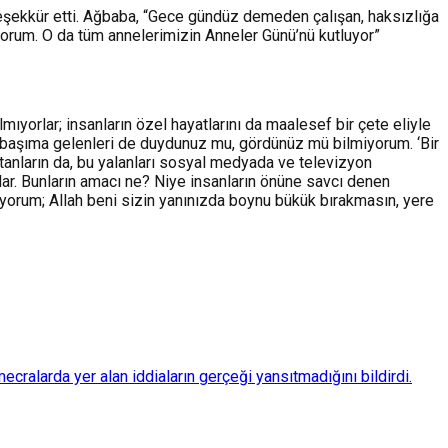
eşekkür etti. Ağbaba, “Gece gündüz demeden çalışan, haksızlığa
yorum. O da tüm annelerimizin Anneler Günü’nü kutluyor”
ıyorlar; insanların özel hayatlarını da maalesef bir çete eliyle
enim başıma gelenleri de duydunuz mu, gördünüz mü bilmiyorum. ‘Bir
 atanların da, bu yalanları sosyal medyada ve televizyon
rlar. Bunların amacı ne? Niye insanların önüne savcı denen
diyorum; Allah beni sizin yanınızda boynu bükük bırakmasın, yere
ralarda yer alan iddiaların gerçeği yansıtmadığını bildirdi.