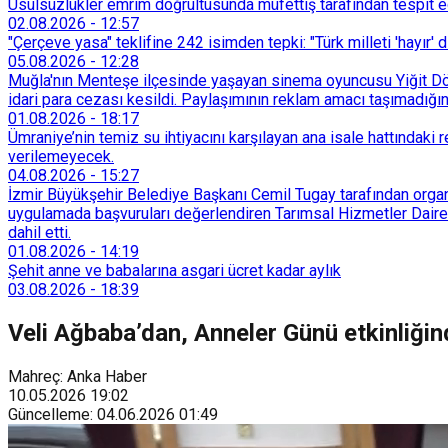
Usulsüzlükler emrim doğrultusunda müfettiş tarafından tespit edi
02.08.2026
-
12:57
"Çerçeve yasa" teklifine 242 isimden tepki: "Türk milleti 'hayır' d
05.08.2026
-
12:28
Muğla'nın Menteşe ilçesinde yaşayan sinema oyuncusu Yiğit Döre
idari para cezası kesildi. Paylaşımının reklam amacı taşımadığın
01.08.2026
-
18:17
Ümraniye’nin temiz su ihtiyacını karşılayan ana isale hattındak
verilemeyecek.
04.08.2026
-
15:27
İzmir Büyükşehir Belediye Başkanı Cemil Tugay tarafından organi
uygulamada başvuruları değerlendiren Tarımsal Hizmetler Dairesi
dahil etti.
01.08.2026
-
14:19
Şehit anne ve babalarına asgari ücret kadar aylık
03.08.2026
-
18:39
Veli Ağbaba’dan, Anneler Günü etkinliğin
Mahreç: Anka Haber
10.05.2026
19:02
Güncelleme
:
04.06.2026
01:49