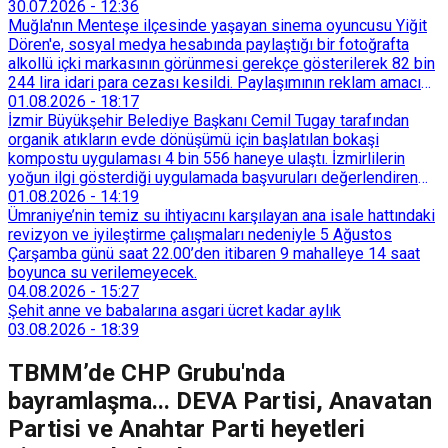
İstanbul’dan devlet destekli teşvik bölgelerine veya
30.07.2026
-
12:36
Trakya’daki OSB’lere taşınmaya başladı. İstanbul içindeki
Muğla'nın Menteşe ilçesinde yaşayan sinema oyuncusu Yiğit
küçük ölçekli üretim merkezleri de Tarihi Yarımada’dan
Dören'e, sosyal medya hesabında paylaştığı bir fotoğrafta
Sultançiftliği, Esenyurt, Arnavutköy ve Güneşli gibi çevre
alkollü içki markasının görünmesi gerekçe gösterilerek 82 bin
ilçelere yöneldi.
244 lira idari para cezası kesildi. Paylaşımının reklam amacı
taşımadığını savunan Dören, cezanın iptali için yargıya
01.08.2026
-
18:17
başvurdu.
İzmir Büyükşehir Belediye Başkanı Cemil Tugay tarafından
organik atıkların evde dönüşümü için başlatılan bokaşi
kompostu uygulaması 4 bin 556 haneye ulaştı. İzmirlilerin
yoğun ilgi gösterdiği uygulamada başvuruları değerlendiren
Tarımsal Hizmetler Dairesi Başkanlığı, farklı ilçelerde toplam
01.08.2026
-
14:19
128 bokaşi kompost eğitimi düzenleyerek İzmirlileri
Ümraniye’nin temiz su ihtiyacını karşılayan ana isale hattındaki
sürdürülebilir atık yönetimi sistemine dahil etti.
revizyon ve iyileştirme çalışmaları nedeniyle 5 Ağustos
Çarşamba günü saat 22.00’den itibaren 9 mahalleye 14 saat
boyunca su verilemeyecek.
04.08.2026
-
15:27
Şehit anne ve babalarına asgari ücret kadar aylık
03.08.2026
-
18:39
TBMM’de CHP Grubu'nda
bayramlaşma... DEVA Partisi, Anavatan
Partisi ve Anahtar Parti heyetleri