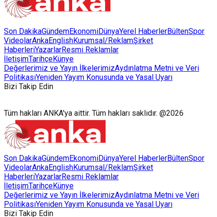
Son Dakika
Gündem
Ekonomi
Dünya
Yerel Haberler
Bülten
Spor
Videolar
AnkaEnglish
Kurumsal/Reklam
Şirket
Haberleri
Yazarlar
Resmi Reklamlar
İletişim
Tarihçe
Künye
Değerlerimiz ve Yayın İlkelerimiz
Aydınlatma Metni ve Veri
Politikası
Yeniden Yayım Konusunda ve Yasal Uyarı
Bizi Takip Edin
Tüm hakları ANKA'ya aittir. Tüm hakları saklıdır. @2026
Son Dakika
Gündem
Ekonomi
Dünya
Yerel Haberler
Bülten
Spor
Videolar
AnkaEnglish
Kurumsal/Reklam
Şirket
Haberleri
Yazarlar
Resmi Reklamlar
İletişim
Tarihçe
Künye
Değerlerimiz ve Yayın İlkelerimiz
Aydınlatma Metni ve Veri
Politikası
Yeniden Yayım Konusunda ve Yasal Uyarı
Bizi Takip Edin