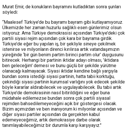
Murat Emir, de konukların bayramını kutladıktan sonra şunları
söyledi:
“Maalesef Türkiye’de bu bayramı bayram gibi kutlayamıyoruz.
Ülkemizde her zaman huzurlu sağlıklı esen günlerimiz olsun
istiyoruz. Ama Türkiye demokrasisi açısından Türkiye’deki çok
partili siyasi rejim açısından çok kara bir bayrama girdik.
Türkiye’de eğer bu yapılan iş, bir şekliyle sineye çekilmek
istenirse ve milyonların direnci kırılırsa artık vatandaşımızın
yüreğinde ‘bir gün benim partim birinci partim olur’ duygusunu
bitirecek. Herhangi bir partinin iktidar adayı olması, 'iktidara
ben geleceğim' demesi ve bunu güçlü bir şekilde yürütme
olanacağı kalmayacak. Siyasi iktidar kendine bağlı yargıyla
bundan sonra istediği siyasi partinin, hatta tabii korktuğu,
çekindiği siyasi partinin kurumsal varlığını yok edecek şekilde
böyle kararlar aldırabilecek ve uygulayabilecek. Bu tabii artık
Türkiye’de demokrasinin nasıl bitirildiğini ve eğer buna
müdahale edilemezse bundan sonra çok partili siyasal
rejimden bahsedilemeyeceğini açık bir göstergesi olacak.
Bizim açımızdan ve ben inanıyorum ki milyonlar açısından ve
diğer siyasi partiler açısından da gerçekten kabul
edemeyeceğimiz, artık demokrasiye darbe olarak
tanımlayabileceğimiz bir durumla karşı karşıyayız."