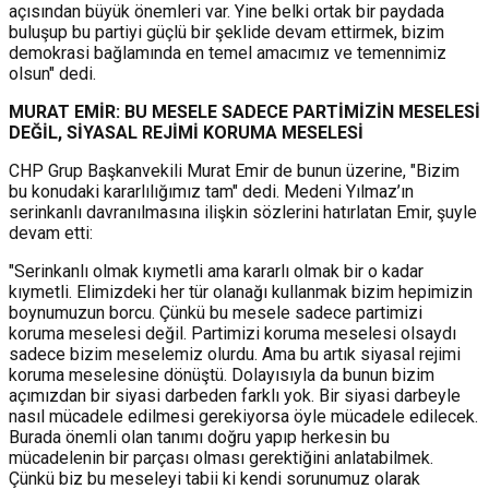
açısından büyük önemleri var. Yine belki ortak bir paydada
buluşup bu partiyi güçlü bir şeklide devam ettirmek, bizim
demokrasi bağlamında en temel amacımız ve temennimiz
olsun" dedi.
MURAT EMİR: BU MESELE SADECE PARTİMİZİN MESELESİ
DEĞİL, SİYASAL REJİMİ KORUMA MESELESİ
CHP Grup Başkanvekili Murat Emir de bunun üzerine, "Bizim
bu konudaki kararlılığımız tam" dedi. Medeni Yılmaz’ın
serinkanlı davranılmasına ilişkin sözlerini hatırlatan Emir, şuyle
devam etti:
"Serinkanlı olmak kıymetli ama kararlı olmak bir o kadar
kıymetli. Elimizdeki her tür olanağı kullanmak bizim hepimizin
boynumuzun borcu. Çünkü bu mesele sadece partimizi
koruma meselesi değil. Partimizi koruma meselesi olsaydı
sadece bizim meselemiz olurdu. Ama bu artık siyasal rejimi
koruma meselesine dönüştü. Dolayısıyla da bunun bizim
açımızdan bir siyasi darbeden farklı yok. Bir siyasi darbeyle
nasıl mücadele edilmesi gerekiyorsa öyle mücadele edilecek.
Burada önemli olan tanımı doğru yapıp herkesin bu
mücadelenin bir parçası olması gerektiğini anlatabilmek.
Çünkü biz bu meseleyi tabii ki kendi sorunumuz olarak