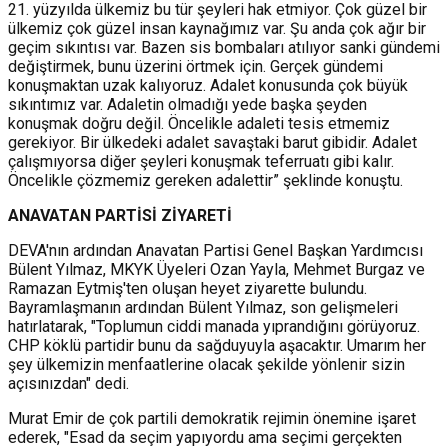
21. yüzyılda ülkemiz bu tür şeyleri hak etmiyor. Çok güzel bir
ülkemiz çok güzel insan kaynağımız var.
Şu anda çok ağır bir
geçim sıkıntısı var.
Bazen sis bombaları atılıyor sanki gündemi
değiştirmek, bunu üzerini örtmek için. Gerçek gündemi
konuşmaktan uzak kalıyoruz.
Adalet konusunda çok büyük
sıkıntımız var. Adaletin olmadığı yede başka şeyden
konuşmak doğru değil. Öncelikle adaleti tesis etmemiz
gerekiyor. Bir ülkedeki adalet savaştaki barut gibidir. Adalet
çalışmıyorsa diğer şeyleri konuşmak teferruatı gibi kalır.
Öncelikle çözmemiz gereken adalettir” şeklinde konuştu.
ANAVATAN PARTİSİ ZİYARETİ
DEVA'nın ardından Anavatan Partisi Genel Başkan Yardımcısı
Bülent Yılmaz, MKYK Üyeleri Ozan Yayla, Mehmet Burgaz ve
Ramazan Eytmiş'ten oluşan heyet ziyarette bulundu.
Bayramlaşmanın ardından Bülent Yılmaz, son gelişmeleri
hatırlatarak, "Toplumun ciddi manada yıprandığını görüyoruz.
CHP köklü partidir bunu da sağduyuyla aşacaktır. Umarım her
şey ülkemizin menfaatlerine olacak şekilde yönlenir sizin
açısınızdan" dedi.
Murat Emir de çok partili demokratik rejimin önemine işaret
ederek, "Esad da seçim yapıyordu ama seçimi gerçekten