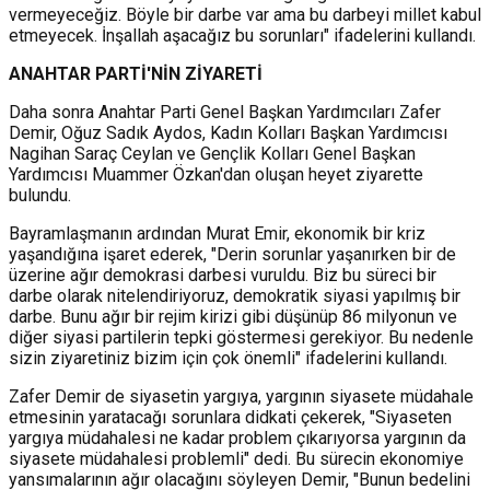
vermeyeceğiz. Böyle bir darbe var ama bu darbeyi millet kabul
etmeyecek. İnşallah aşacağız bu sorunları" ifadelerini kullandı.
ANAHTAR PARTİ'NİN ZİYARETİ
Daha sonra Anahtar Parti Genel Başkan Yardımcıları Zafer
Demir, Oğuz Sadık Aydos, Kadın Kolları Başkan Yardımcısı
Nagihan Saraç Ceylan ve Gençlik Kolları Genel Başkan
Yardımcısı Muammer Özkan'dan oluşan heyet ziyarette
bulundu.
Bayramlaşmanın ardından Murat Emir,
ekonomik bir kriz
yaşandığına işaret ederek, "Derin sorunlar yaşanırken bir de
üzerine ağır demokrasi darbesi vuruldu. Biz bu süreci bir
darbe olarak nitelendiriyoruz, demokratik siyasi yapılmış bir
darbe. Bunu ağır bir rejim kirizi gibi düşünüp 86 milyonun ve
diğer siyasi partilerin tepki göstermesi gerekiyor. Bu nedenle
sizin ziyaretiniz bizim için çok önemli" ifadelerini kullandı.
Zafer Demir de siyasetin yargıya, yargının siyasete müdahale
etmesinin yaratacağı sorunlara didkati çekerek, "Siyaseten
yargıya müdahalesi ne kadar problem çıkarıyorsa yargının da
siyasete müdahalesi problemli" dedi. Bu sürecin ekonomiye
yansımalarının ağır olacağını söyleyen Demir, "Bunun bedelini