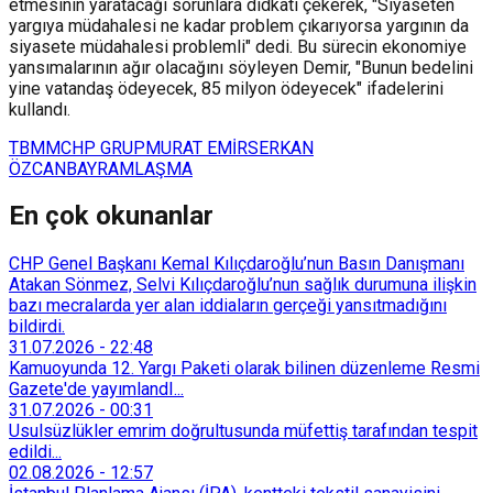
etmesinin yaratacağı sorunlara didkati çekerek, "Siyaseten
yargıya müdahalesi ne kadar problem çıkarıyorsa yargının da
siyasete müdahalesi problemli" dedi. Bu sürecin ekonomiye
yansımalarının ağır olacağını söyleyen Demir, "Bunun bedelini
yine vatandaş ödeyecek, 85 milyon ödeyecek" ifadelerini
kullandı.
TBMM
CHP GRUP
MURAT EMİR
SERKAN
ÖZCAN
BAYRAMLAŞMA
En çok okunanlar
CHP Genel Başkanı Kemal Kılıçdaroğlu’nun Basın Danışmanı
Atakan Sönmez, Selvi Kılıçdaroğlu’nun sağlık durumuna ilişkin
bazı mecralarda yer alan iddiaların gerçeği yansıtmadığını
bildirdi.
31.07.2026
-
22:48
Kamuoyunda 12. Yargı Paketi olarak bilinen düzenleme Resmi
Gazete'de yayımlandI...
31.07.2026
-
00:31
Usulsüzlükler emrim doğrultusunda müfettiş tarafından tespit
edildi...
02.08.2026
-
12:57