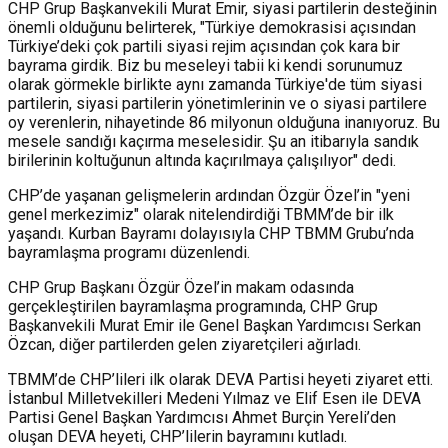
CHP Grup Başkanvekili Murat Emir, siyasi partilerin desteğinin
önemli olduğunu belirterek, "Türkiye demokrasisi açısından
Türkiye’deki çok partili siyasi rejim açısından çok kara bir
bayrama girdik. Biz bu meseleyi tabii ki kendi sorunumuz
olarak görmekle birlikte aynı zamanda Türkiye'de tüm siyasi
partilerin, siyasi partilerin yönetimlerinin ve o siyasi partilere
oy verenlerin, nihayetinde 86 milyonun olduğuna inanıyoruz. Bu
mesele sandığı kaçırma meselesidir. Şu an itibarıyla sandık
birilerinin koltuğunun altında kaçırılmaya çalışılıyor" dedi.
CHP’de yaşanan gelişmelerin ardından Özgür Özel’in "yeni
genel merkezimiz" olarak nitelendirdiği TBMM’de bir ilk
yaşandı. Kurban Bayramı dolayısıyla CHP TBMM Grubu’nda
bayramlaşma programı düzenlendi.
CHP Grup Başkanı Özgür Özel’in makam odasında
gerçekleştirilen bayramlaşma programında, CHP Grup
Başkanvekili Murat Emir ile Genel Başkan Yardımcısı Serkan
Özcan, diğer partilerden gelen ziyaretçileri ağırladı.
TBMM’de CHP’lileri ilk olarak DEVA Partisi heyeti ziyaret etti.
İstanbul Milletvekilleri Medeni Yılmaz ve Elif Esen ile DEVA
Partisi Genel Başkan Yardımcısı Ahmet Burçin Yereli’den
oluşan DEVA heyeti, CHP’lilerin bayramını kutladı.