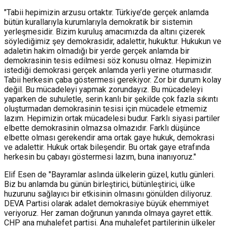
"Tabii hepimizin arzusu ortaktır. Türkiye’de gerçek anlamda
bütün kurallarıyla kurumlarıyla demokratik bir sistemin
yerleşmesidir. Bizim kuruluş amacımızda da altını çizerek
söylediğimiz şey demokrasidir, adalettir, hukuktur. Hukukun ve
adaletin hakim olmadığı bir yerde gerçek anlamda bir
demokrasinin tesis edilmesi söz konusu olmaz. Hepimizin
istediği demokrasi gerçek anlamda yerli yerine oturmasıdır.
Tabii herkesin çaba göstermesi gerekiyor. Zor bir durum kolay
değil. Bu mücadeleyi yapmak zorundayız. Bu mücadeleyi
yaparken de suhuletle, serin kanlı bir şekilde çok fazla sıkıntı
oluşturmadan demokrasinin tesisi
için mücadele etmemiz
lazım. Hepimizin ortak mücadelesi budur. Farklı siyasi partiler
elbette demokrasinin olmazsa olmazıdır. Farklı düşünce
elbette olması gerekendir ama ortak gaye hukuk, demokrasi
ve adalettir. Hukuk ortak bileşendir. Bu ortak gaye etrafında
herkesin bu çabayı göstermesi lazım, buna inanıyoruz."
Elif Esen de "Bayramlar aslında ülkelerin güzel, kutlu günleri.
Biz bu anlamda bu günün birleştirici, bütünleştirici, ülke
huzurunu sağlayıcı bir etkisinin olmasını gönülden diliyoruz.
DEVA Partisi olarak adalet demokrasiye büyük ehemmiyet
veriyoruz. Her zaman doğrunun yanında olmaya gayret ettik.
CHP ana muhalefet partisi. Ana muhalefet partilerinin ülkeler