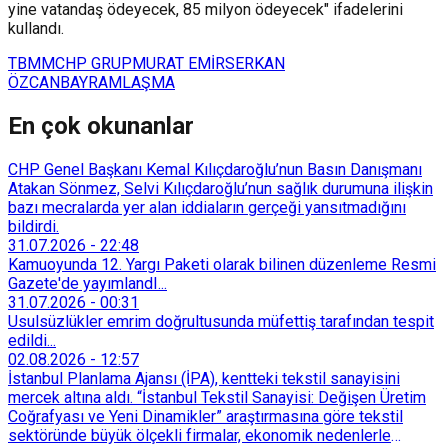
yine vatandaş ödeyecek, 85 milyon ödeyecek" ifadelerini
kullandı.
TBMM
CHP GRUP
MURAT EMİR
SERKAN
ÖZCAN
BAYRAMLAŞMA
En çok okunanlar
CHP Genel Başkanı Kemal Kılıçdaroğlu’nun Basın Danışmanı
Atakan Sönmez, Selvi Kılıçdaroğlu’nun sağlık durumuna ilişkin
bazı mecralarda yer alan iddiaların gerçeği yansıtmadığını
bildirdi.
31.07.2026
-
22:48
Kamuoyunda 12. Yargı Paketi olarak bilinen düzenleme Resmi
Gazete'de yayımlandI...
31.07.2026
-
00:31
Usulsüzlükler emrim doğrultusunda müfettiş tarafından tespit
edildi...
02.08.2026
-
12:57
İstanbul Planlama Ajansı (İPA), kentteki tekstil sanayisini
mercek altına aldı. “İstanbul Tekstil Sanayisi: Değişen Üretim
Coğrafyası ve Yeni Dinamikler” araştırmasına göre tekstil
sektöründe büyük ölçekli firmalar, ekonomik nedenlerle