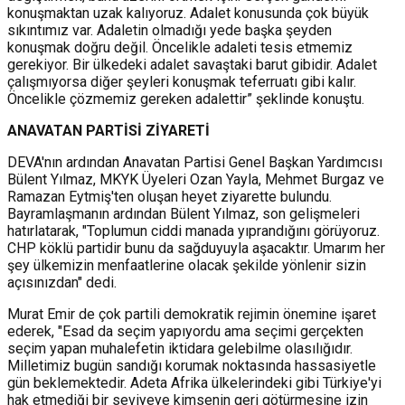
konuşmaktan uzak kalıyoruz.
Adalet konusunda çok büyük
sıkıntımız var. Adaletin olmadığı yede başka şeyden
konuşmak doğru değil. Öncelikle adaleti tesis etmemiz
gerekiyor. Bir ülkedeki adalet savaştaki barut gibidir. Adalet
çalışmıyorsa diğer şeyleri konuşmak teferruatı gibi kalır.
Öncelikle çözmemiz gereken adalettir” şeklinde konuştu.
ANAVATAN PARTİSİ ZİYARETİ
DEVA'nın ardından Anavatan Partisi Genel Başkan Yardımcısı
Bülent Yılmaz, MKYK Üyeleri Ozan Yayla, Mehmet Burgaz ve
Ramazan Eytmiş'ten oluşan heyet ziyarette bulundu.
Bayramlaşmanın ardından Bülent Yılmaz, son gelişmeleri
hatırlatarak, "Toplumun ciddi manada yıprandığını görüyoruz.
CHP köklü partidir bunu da sağduyuyla aşacaktır. Umarım her
şey ülkemizin menfaatlerine olacak şekilde yönlenir sizin
açısınızdan" dedi.
Murat Emir de çok partili demokratik rejimin önemine işaret
ederek, "Esad da seçim yapıyordu ama seçimi gerçekten
seçim yapan muhalefetin iktidara gelebilme olasılığıdır.
Milletimiz bugün sandığı korumak noktasında hassasiyetle
gün beklemektedir. Adeta Afrika ülkelerindeki gibi Türkiye'yi
hak etmediği bir seviyeye kimsenin geri götürmesine izin