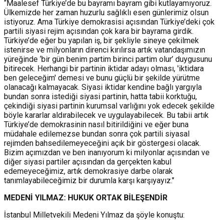
“Maalesef Türkiye’de bu bayramı bayram gibi kutlayamıyoruz.
Ülkemizde her zaman huzurlu sağlıklı esen günlerimiz olsun
istiyoruz. Ama Türkiye demokrasisi açısından Türkiye’deki çok
partili siyasi rejim açısından çok kara bir bayrama girdik.
Türkiye’de eğer bu yapılan iş, bir şekliyle sineye çekilmek
istenirse ve milyonların direnci kırılırsa artık vatandaşımızın
yüreğinde ‘bir gün benim partim birinci partim olur’ duygusunu
bitirecek. Herhangi bir partinin iktidar adayı olması, 'iktidara
ben geleceğim' demesi ve bunu güçlü bir şekilde yürütme
olanacağı kalmayacak. Siyasi iktidar kendine bağlı yargıyla
bundan sonra istediği siyasi partinin, hatta tabii korktuğu,
çekindiği siyasi partinin kurumsal varlığını yok edecek şekilde
böyle kararlar aldırabilecek ve uygulayabilecek. Bu tabii artık
Türkiye’de demokrasinin nasıl bitirildiğini ve eğer buna
müdahale edilemezse bundan sonra çok partili siyasal
rejimden bahsedilemeyeceğini açık bir göstergesi olacak.
Bizim açımızdan ve ben inanıyorum ki milyonlar açısından ve
diğer siyasi partiler açısından da gerçekten kabul
edemeyeceğimiz, artık demokrasiye darbe olarak
tanımlayabileceğimiz bir durumla karşı karşıyayız."
MEDENİ YILMAZ: HUKUK ORTAK BİLEŞENDİR
İstanbul Milletvekili Medeni Yılmaz da şöyle konuştu: