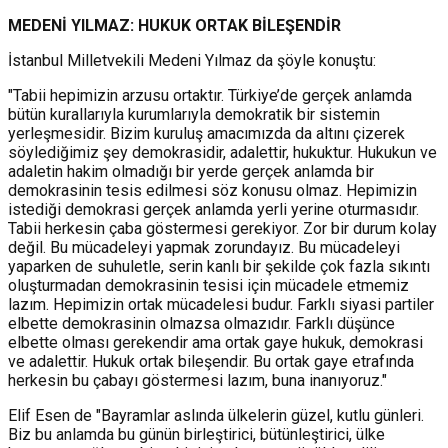
MEDENİ YILMAZ: HUKUK ORTAK BİLEŞENDİR
İstanbul Milletvekili Medeni Yılmaz da şöyle konuştu:
"Tabii hepimizin arzusu ortaktır. Türkiye’de gerçek anlamda
bütün kurallarıyla kurumlarıyla demokratik bir sistemin
yerleşmesidir. Bizim kuruluş amacımızda da altını çizerek
söylediğimiz şey demokrasidir, adalettir, hukuktur. Hukukun ve
adaletin hakim olmadığı bir yerde gerçek anlamda bir
demokrasinin tesis edilmesi söz konusu olmaz. Hepimizin
istediği demokrasi gerçek anlamda yerli yerine oturmasıdır.
Tabii herkesin çaba göstermesi gerekiyor. Zor bir durum kolay
değil. Bu mücadeleyi yapmak zorundayız. Bu mücadeleyi
yaparken de suhuletle, serin kanlı bir şekilde çok fazla sıkıntı
oluşturmadan demokrasinin tesisi
için mücadele etmemiz
lazım. Hepimizin ortak mücadelesi budur. Farklı siyasi partiler
elbette demokrasinin olmazsa olmazıdır. Farklı düşünce
elbette olması gerekendir ama ortak gaye hukuk, demokrasi
ve adalettir. Hukuk ortak bileşendir. Bu ortak gaye etrafında
herkesin bu çabayı göstermesi lazım, buna inanıyoruz."
Elif Esen de "Bayramlar aslında ülkelerin güzel, kutlu günleri.
Biz bu anlamda bu günün birleştirici, bütünleştirici, ülke