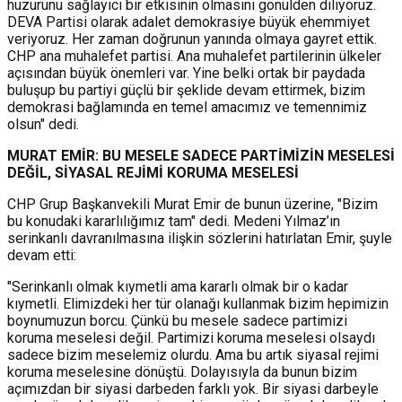
huzurunu sağlayıcı bir etkisinin olmasını gönülden diliyoruz.
DEVA Partisi olarak adalet demokrasiye büyük ehemmiyet
veriyoruz. Her zaman doğrunun yanında olmaya gayret ettik.
CHP ana muhalefet partisi. Ana muhalefet partilerinin ülkeler
açısından büyük önemleri var. Yine belki ortak bir paydada
buluşup bu partiyi güçlü bir şeklide devam ettirmek, bizim
demokrasi bağlamında en temel amacımız ve temennimiz
olsun" dedi.
MURAT EMİR: BU MESELE SADECE PARTİMİZİN MESELESİ
DEĞİL, SİYASAL REJİMİ KORUMA MESELESİ
CHP Grup Başkanvekili Murat Emir de bunun üzerine, "Bizim
bu konudaki kararlılığımız tam" dedi. Medeni Yılmaz’ın
serinkanlı davranılmasına ilişkin sözlerini hatırlatan Emir, şuyle
devam etti:
"Serinkanlı olmak kıymetli ama kararlı olmak bir o kadar
kıymetli. Elimizdeki her tür olanağı kullanmak bizim hepimizin
boynumuzun borcu. Çünkü bu mesele sadece partimizi
koruma meselesi değil. Partimizi koruma meselesi olsaydı
sadece bizim meselemiz olurdu. Ama bu artık siyasal rejimi
koruma meselesine dönüştü. Dolayısıyla da bunun bizim
açımızdan bir siyasi darbeden farklı yok. Bir siyasi darbeyle