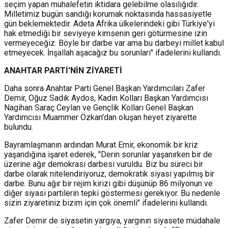
seçim yapan muhalefetin iktidara gelebilme olasılığıdır.
Milletimiz bugün sandığı korumak noktasında hassasiyetle
gün beklemektedir. Adeta Afrika ülkelerindeki gibi Türkiye'yi
hak etmediği bir seviyeye kimsenin geri götürmesine izin
vermeyeceğiz. Böyle bir darbe var ama bu darbeyi millet kabul
etmeyecek. İnşallah aşacağız bu sorunları" ifadelerini kullandı.
ANAHTAR PARTİ'NİN ZİYARETİ
Daha sonra Anahtar Parti Genel Başkan Yardımcıları Zafer
Demir, Oğuz Sadık Aydos, Kadın Kolları Başkan Yardımcısı
Nagihan Saraç Ceylan ve Gençlik Kolları Genel Başkan
Yardımcısı Muammer Özkan'dan oluşan heyet ziyarette
bulundu.
Bayramlaşmanın ardından Murat Emir,
ekonomik bir kriz
yaşandığına işaret ederek, "Derin sorunlar yaşanırken bir de
üzerine ağır demokrasi darbesi vuruldu. Biz bu süreci bir
darbe olarak nitelendiriyoruz, demokratik siyasi yapılmış bir
darbe. Bunu ağır bir rejim kirizi gibi düşünüp 86 milyonun ve
diğer siyasi partilerin tepki göstermesi gerekiyor. Bu nedenle
sizin ziyaretiniz bizim için çok önemli" ifadelerini kullandı.
Zafer Demir de siyasetin yargıya, yargının siyasete müdahale