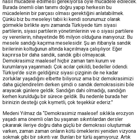
nasıl mücadele edilmesi gerekiyorsa öyle mücadele edilecek.
Burada önemli olan tanımı doğru yapıp herkesin bu
mücadelenin bir parçası olması gerektiğini anlatabilmek.
Çünkü biz bu meseleyi tabii ki kendi sorunumuz olarak
görmekle birlikte aynı zamanda Türkiyede tüm siyasi
partilerin, siyasi partilerin yönetimlerinin ve o siyasi partilere
oy verenlerin, nihayetinde 86 milyon olduğuna inanıyoruz. Bu
mesele sandığı kaçırma meselesidir. Şu an itibarıyla sandık
birilerinin koltuğunun altında kaçırılmaya çalışılıyor. Eğer
kaçırırsa bir daha sandık, sandık gibi olmayacak.
Demokrasimiz maalesef hiçbir zaman tam kurum ve
kurumlarıya yaşanmadı. Çok acılar çekildi, bedeller ödendi.
Türkiye’de sizin geldiğiniz siyasi çizginin de ne kadar
zorluklar yaşadığını elbette biliyoruz ama biz demokrasimizi
daha güçlendirelim derken şimdi o sandık demokrasisini bile
arayacak günlere geldik. Sandığın dahi olmadığı, sandığın
kerhen kurulduğu bir sürece geldik. Bu nedenle burada her
birinizin desteği çok kıymetli, çok teşekkür ederiz."
Medeni Yılmaz da “Demokrasimiz maalesef sıklıkla erozyon
yaşadı ama önemli olan bu yaşanan sıkıntılardan dersler
çıkararak ileriye doğru daha güçlü bir demokrasi oluşturmak
varken, zaman zaman onların kötü örneklerini yeniden vizyona
sokmak gibi bir sıkıntı var. Bunları bir türlü aşamıyoruz. Artık