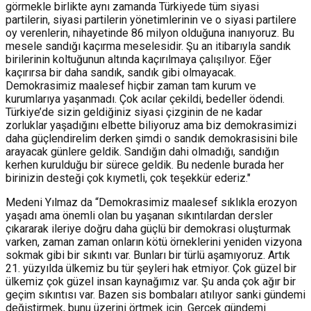
görmekle birlikte aynı zamanda Türkiyede tüm siyasi
partilerin, siyasi partilerin yönetimlerinin ve o siyasi partilere
oy verenlerin, nihayetinde 86 milyon olduğuna inanıyoruz. Bu
mesele sandığı kaçırma meselesidir. Şu an itibarıyla sandık
birilerinin koltuğunun altında kaçırılmaya çalışılıyor. Eğer
kaçırırsa bir daha sandık, sandık gibi olmayacak.
Demokrasimiz maalesef hiçbir zaman tam kurum ve
kurumlarıya yaşanmadı. Çok acılar çekildi, bedeller ödendi.
Türkiye’de sizin geldiğiniz siyasi çizginin de ne kadar
zorluklar yaşadığını elbette biliyoruz ama biz demokrasimizi
daha güçlendirelim derken şimdi o sandık demokrasisini bile
arayacak günlere geldik. Sandığın dahi olmadığı, sandığın
kerhen kurulduğu bir sürece geldik. Bu nedenle burada her
birinizin desteği çok kıymetli, çok teşekkür ederiz."
Medeni Yılmaz da “Demokrasimiz maalesef sıklıkla erozyon
yaşadı ama önemli olan bu yaşanan sıkıntılardan dersler
çıkararak ileriye doğru daha güçlü bir demokrasi oluşturmak
varken, zaman zaman onların kötü örneklerini yeniden vizyona
sokmak gibi bir sıkıntı var. Bunları bir türlü aşamıyoruz. Artık
21. yüzyılda ülkemiz bu tür şeyleri hak etmiyor. Çok güzel bir
ülkemiz çok güzel insan kaynağımız var.
Şu anda çok ağır bir
geçim sıkıntısı var.
Bazen sis bombaları atılıyor sanki gündemi
değiştirmek, bunu üzerini örtmek için. Gerçek gündemi