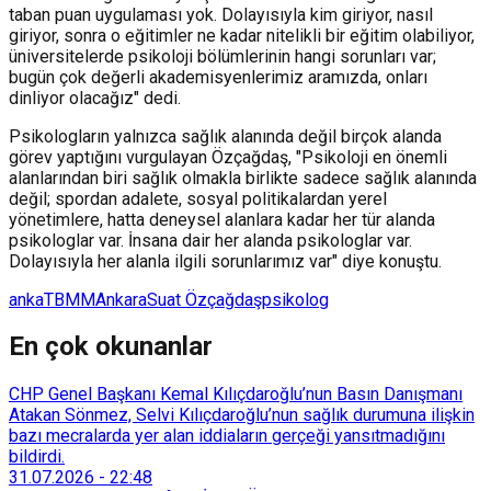
taban puan uygulaması yok. Dolayısıyla kim giriyor, nasıl
giriyor, sonra o eğitimler ne kadar nitelikli bir eğitim olabiliyor,
üniversitelerde psikoloji bölümlerinin hangi sorunları var;
bugün çok değerli akademisyenlerimiz aramızda, onları
dinliyor olacağız" dedi.
Psikologların yalnızca sağlık alanında değil birçok alanda
görev yaptığını vurgulayan Özçağdaş, "Psikoloji en önemli
alanlarından biri sağlık olmakla birlikte sadece sağlık alanında
değil; spordan adalete, sosyal politikalardan yerel
yönetimlere, hatta deneysel alanlara kadar her tür alanda
psikologlar var. İnsana dair her alanda psikologlar var.
Dolayısıyla her alanla ilgili sorunlarımız var" diye konuştu.
anka
TBMM
Ankara
Suat Özçağdaş
psikolog
En çok okunanlar
CHP Genel Başkanı Kemal Kılıçdaroğlu’nun Basın Danışmanı
Atakan Sönmez, Selvi Kılıçdaroğlu’nun sağlık durumuna ilişkin
bazı mecralarda yer alan iddiaların gerçeği yansıtmadığını
bildirdi.
31.07.2026
-
22:48