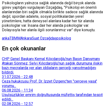
Psikologların yalnızca sağlık alanında değil birçok alanda
görev yaptığını vurgulayan Özçağdaş, "Psikoloji en önemli
alanlarından biri sağlık olmakla birlikte sadece sağlık alanında
değil; spordan adalete, sosyal politikalardan yerel
yönetimlere, hatta deneysel alanlara kadar her tür alanda
psikologlar var. İnsana dair her alanda psikologlar var.
Dolayısıyla her alanla ilgili sorunlarımız var" diye konuştu.
anka
TBMM
Ankara
Suat Özçağdaş
psikolog
En çok okunanlar
CHP Genel Başkanı Kemal Kılıçdaroğlu’nun Basın Danışmanı
Atakan Sönmez, Selvi Kılıçdaroğlu’nun sağlık durumuna ilişkin
bazı mecralarda yer alan iddiaların gerçeği yansıtmadığını
bildirdi.
31.07.2026
-
22:48
Ceza hukukçusu Prof. Dr. İzzet Özgenç'ten "çerçeve yasa"
yorumu...
06.08.2026
-
11:34
Usulsüzlükler emrim doğrultusunda müfettiş tarafından tespit
edildi...
02.08.2026
-
12:57