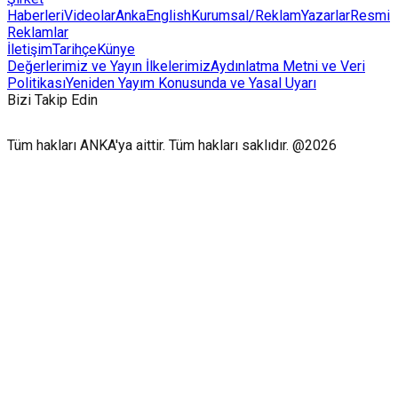
Haberleri
Videolar
AnkaEnglish
Kurumsal/Reklam
Yazarlar
Resmi
Reklamlar
İletişim
Tarihçe
Künye
Değerlerimiz ve Yayın İlkelerimiz
Aydınlatma Metni ve Veri
Politikası
Yeniden Yayım Konusunda ve Yasal Uyarı
Bizi Takip Edin
Tüm hakları ANKA'ya aittir. Tüm hakları saklıdır. @2026