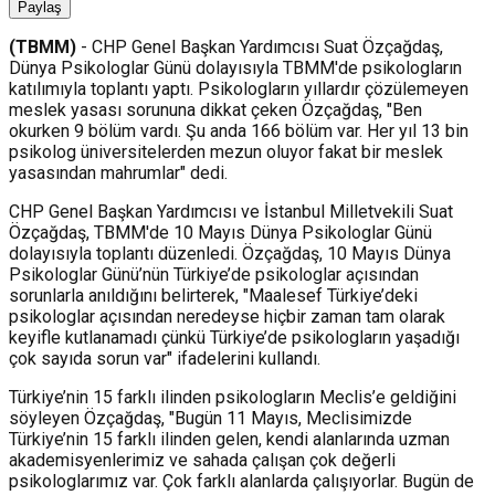
Paylaş
(TBMM)
- CHP Genel Başkan Yardımcısı
Suat Özçağdaş
,
Dünya Psikologlar Günü dolayısıyla TBMM'de psikologların
katılımıyla toplantı yaptı. Psikologların yıllardır çözülemeyen
meslek yasası sorununa dikkat çeken Özçağdaş, "Ben
okurken 9 bölüm vardı. Şu anda 166 bölüm var. Her yıl 13 bin
psikolog üniversitelerden mezun oluyor fakat bir meslek
yasasından mahrumlar" dedi.
CHP Genel Başkan Yardımcısı ve İstanbul Milletvekili Suat
Özçağdaş, TBMM'de 10 Mayıs Dünya Psikologlar Günü
dolayısıyla toplantı düzenledi. Özçağdaş, 10 Mayıs Dünya
Psikologlar Günü’nün Türkiye’de psikologlar açısından
sorunlarla anıldığını belirterek, "Maalesef Türkiye’deki
psikologlar açısından neredeyse hiçbir zaman tam olarak
keyifle kutlanamadı çünkü Türkiye’de psikologların yaşadığı
çok sayıda sorun var" ifadelerini kullandı.
Türkiye’nin 15 farklı ilinden psikologların Meclis’e geldiğini
söyleyen Özçağdaş, "Bugün 11 Mayıs, Meclisimizde
Türkiye’nin 15 farklı ilinden gelen, kendi alanlarında uzman
akademisyenlerimiz ve sahada çalışan çok değerli
psikologlarımız var. Çok farklı alanlarda çalışıyorlar. Bugün de