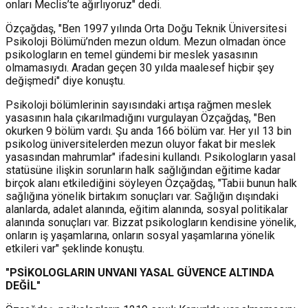
onları Meclis’te ağırlıyoruz" dedi.
Özçağdaş, "Ben 1997 yılında Orta Doğu Teknik Üniversitesi
Psikoloji Bölümü’nden mezun oldum. Mezun olmadan önce
psikologların en temel gündemi bir meslek yasasının
olmamasıydı. Aradan geçen 30 yılda maalesef hiçbir şey
değişmedi" diye konuştu.
Psikoloji bölümlerinin sayısındaki artışa rağmen meslek
yasasının hala çıkarılmadığını vurgulayan Özçağdaş, "Ben
okurken 9 bölüm vardı. Şu anda 166 bölüm var. Her yıl 13 bin
psikolog üniversitelerden mezun oluyor fakat bir meslek
yasasından mahrumlar" ifadesini kullandı. Psikologların yasal
statüsüne ilişkin sorunların halk sağlığından eğitime kadar
birçok alanı etkilediğini söyleyen Özçağdaş, "Tabii bunun halk
sağlığına yönelik birtakım sonuçları var. Sağlığın dışındaki
alanlarda, adalet alanında, eğitim alanında, sosyal politikalar
alanında sonuçları var. Bizzat psikologların kendisine yönelik,
onların iş yaşamlarına, onların sosyal yaşamlarına yönelik
etkileri var" şeklinde konuştu.
"PSİKOLOGLARIN UNVANI YASAL GÜVENCE ALTINDA
DEĞİL"