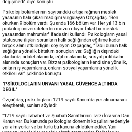
değişmedi" diye konuştu.
Psikoloji bölümlerinin sayısındaki artışa rağmen meslek
yasasının hala çıkarılmadığını vurgulayan Özçağdaş, "Ben
okurken 9 bölüm vardı. Şu anda 166 bölüm var. Her yıl 13 bin
psikolog üniversitelerden mezun oluyor fakat bir meslek
yasasından mahrumlar" ifadesini kullandı. Psikologların yasal
statüsüne ilişkin sorunların halk sağlığından eğitime kadar
birçok alanı etkilediğini söyleyen Özçağdaş, "Tabii bunun halk
sağlığına yönelik birtakım sonuçları var. Sağlığın dışındaki
alanlarda, adalet alanında, eğitim alanında, sosyal politikalar
alanında sonuçları var. Bizzat psikologların kendisine yönelik,
onların iş yaşamlarına, onların sosyal yaşamlarına yönelik
etkileri var" şeklinde konuştu.
"PSİKOLOGLARIN UNVANI YASAL GÜVENCE ALTINDA
DEĞİL"
Özçağdaş, psikologların 1219 sayılı Kanun'da yer almamasını
eleştirerek, şunları söyledi:
"1219 sayılı Tababet ve Şuabatı Sanatlarının Tarzı İcrasına Dair
Kanun var. Bu kanunda psikologlar dönemin koşulları nedeniyle
yer almıyorlar ve bir türlü bu kanuna ekletilemediler. Yani