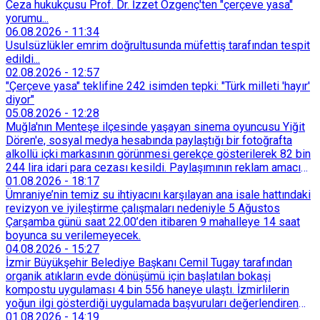
Ceza hukukçusu Prof. Dr. İzzet Özgenç'ten "çerçeve yasa"
yorumu...
06.08.2026
-
11:34
Usulsüzlükler emrim doğrultusunda müfettiş tarafından tespit
edildi...
02.08.2026
-
12:57
"Çerçeve yasa" teklifine 242 isimden tepki: "Türk milleti 'hayır'
diyor"
05.08.2026
-
12:28
Muğla'nın Menteşe ilçesinde yaşayan sinema oyuncusu Yiğit
Dören'e, sosyal medya hesabında paylaştığı bir fotoğrafta
alkollü içki markasının görünmesi gerekçe gösterilerek 82 bin
244 lira idari para cezası kesildi. Paylaşımının reklam amacı
taşımadığını savunan Dören, cezanın iptali için yargıya
01.08.2026
-
18:17
başvurdu.
Ümraniye’nin temiz su ihtiyacını karşılayan ana isale hattındaki
revizyon ve iyileştirme çalışmaları nedeniyle 5 Ağustos
Çarşamba günü saat 22.00’den itibaren 9 mahalleye 14 saat
boyunca su verilemeyecek.
04.08.2026
-
15:27
İzmir Büyükşehir Belediye Başkanı Cemil Tugay tarafından
organik atıkların evde dönüşümü için başlatılan bokaşi
kompostu uygulaması 4 bin 556 haneye ulaştı. İzmirlilerin
yoğun ilgi gösterdiği uygulamada başvuruları değerlendiren
Tarımsal Hizmetler Dairesi Başkanlığı, farklı ilçelerde toplam
01.08.2026
-
14:19