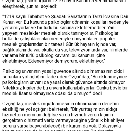
Özçağdaş, psikologların 1219 sayılı Kanun'da yer almamasını
eleştirerek, şunları söyledi:
"1219 sayılı Tababet ve Şuabatı Sanatlarının Tarzı İcrasına Dair
Kanun var. Bu kanunda psikologlar dönemin koşulları nedeniyle
yer almıyorlar ve bir türlü bu kanuna ekletilemediler. Yani
yepyeni meslekler meslek olarak tanınıyorlar. Psikologlar
belki de çalıştıkları alan nedeniyle dünyadaki en popüler
meslek gruplarından bir tanesi. Günlük hayatın içinde var,
sağlık alanında var, okullarda var, televizyonlarda var, filmlerde
var ama bir türlü psikolog kavramı bu kanunun içine
ekletilmiyor. Eklenemiyor demiyorum, ekletilmiyor."
Psikolog unvanının yasal güvence altında olmamasının ciddi
sorunlara yol açtığını ifade eden Özçağdaş, "Bu eklenmeyince
psikologların unvanı da yasal olarak güvence altında olmuyor.
Niteliksiz kişiler de bu unvanı kullanabiliyorlar. Çünkü böyle bir
meslek lisansı olmayınca odası da olmuyor" dedi.
Özçağdaş, meslek örgütlenmesinin olmamasının denetim
eksikliğine yol açtığını belirterek, "Bir yurttaşımızın aldığı
hizmetten memnun değilse ya da hizmeti veren kişinin
gerçekten o hizmeti verip vermeyeceğine yönelik bir ehliyet
sorunu varsa başvurabileceği bir kurum da yok. Dolayısıyla