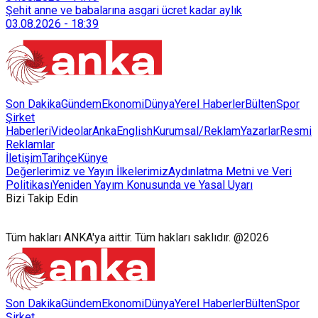
128 bokaşi kompost eğitimi düzenleyerek İzmirlileri
Şehit anne ve babalarına asgari ücret kadar aylık
sürdürülebilir atık yönetimi sistemine dahil etti.
03.08.2026
-
18:39
Son Dakika
Gündem
Ekonomi
Dünya
Yerel Haberler
Bülten
Spor
Şirket
Haberleri
Videolar
AnkaEnglish
Kurumsal/Reklam
Yazarlar
Resmi
Reklamlar
İletişim
Tarihçe
Künye
Değerlerimiz ve Yayın İlkelerimiz
Aydınlatma Metni ve Veri
Politikası
Yeniden Yayım Konusunda ve Yasal Uyarı
Bizi Takip Edin
Tüm hakları ANKA'ya aittir. Tüm hakları saklıdır. @2026
Son Dakika
Gündem
Ekonomi
Dünya
Yerel Haberler
Bülten
Spor
Şirket