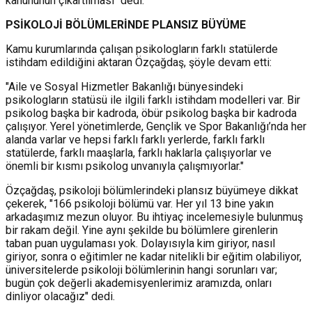
kanununun çıkartılması" dedi.
PSİKOLOJİ BÖLÜMLERİNDE PLANSIZ BÜYÜME
Kamu kurumlarında çalışan psikologların farklı statülerde
istihdam edildiğini aktaran Özçağdaş, şöyle devam etti:
"Aile ve Sosyal Hizmetler Bakanlığı bünyesindeki
psikologların statüsü ile ilgili farklı istihdam modelleri var. Bir
psikolog başka bir kadroda, öbür psikolog başka bir kadroda
çalışıyor. Yerel yönetimlerde, Gençlik ve Spor Bakanlığı’nda her
alanda varlar ve hepsi farklı farklı yerlerde, farklı farklı
statülerde, farklı maaşlarla, farklı haklarla çalışıyorlar ve
önemli bir kısmı psikolog unvanıyla çalışmıyorlar."
Özçağdaş, psikoloji bölümlerindeki plansız büyümeye dikkat
çekerek, "166 psikoloji bölümü var. Her yıl 13 bine yakın
arkadaşımız mezun oluyor. Bu ihtiyaç incelemesiyle bulunmuş
bir rakam değil. Yine aynı şekilde bu bölümlere girenlerin
taban puan uygulaması yok. Dolayısıyla kim giriyor, nasıl
giriyor, sonra o eğitimler ne kadar nitelikli bir eğitim olabiliyor,
üniversitelerde psikoloji bölümlerinin hangi sorunları var;
bugün çok değerli akademisyenlerimiz aramızda, onları
dinliyor olacağız" dedi.