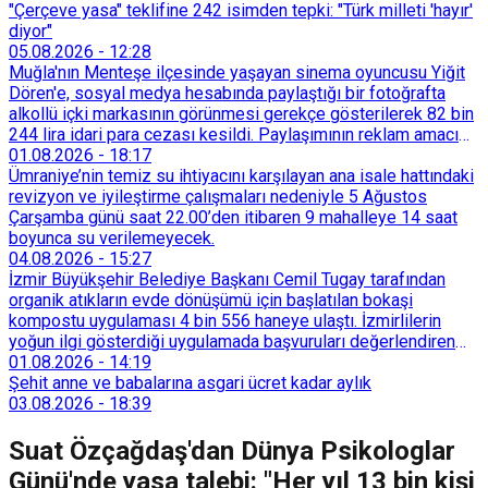
"Çerçeve yasa" teklifine 242 isimden tepki: "Türk milleti 'hayır'
diyor"
05.08.2026
-
12:28
Muğla'nın Menteşe ilçesinde yaşayan sinema oyuncusu Yiğit
Dören'e, sosyal medya hesabında paylaştığı bir fotoğrafta
alkollü içki markasının görünmesi gerekçe gösterilerek 82 bin
244 lira idari para cezası kesildi. Paylaşımının reklam amacı
taşımadığını savunan Dören, cezanın iptali için yargıya
01.08.2026
-
18:17
başvurdu.
Ümraniye’nin temiz su ihtiyacını karşılayan ana isale hattındaki
revizyon ve iyileştirme çalışmaları nedeniyle 5 Ağustos
Çarşamba günü saat 22.00’den itibaren 9 mahalleye 14 saat
boyunca su verilemeyecek.
04.08.2026
-
15:27
İzmir Büyükşehir Belediye Başkanı Cemil Tugay tarafından
organik atıkların evde dönüşümü için başlatılan bokaşi
kompostu uygulaması 4 bin 556 haneye ulaştı. İzmirlilerin
yoğun ilgi gösterdiği uygulamada başvuruları değerlendiren
Tarımsal Hizmetler Dairesi Başkanlığı, farklı ilçelerde toplam
01.08.2026
-
14:19
128 bokaşi kompost eğitimi düzenleyerek İzmirlileri
Şehit anne ve babalarına asgari ücret kadar aylık
sürdürülebilir atık yönetimi sistemine dahil etti.
03.08.2026
-
18:39
Suat Özçağdaş'dan Dünya Psikologlar
Günü'nde yasa talebi: "Her yıl 13 bin kişi