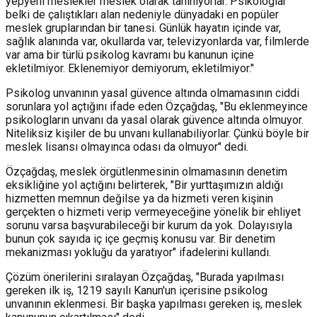
yepyeni meslekler meslek olarak tanınıyorlar. Psikologlar
belki de çalıştıkları alan nedeniyle dünyadaki en popüler
meslek gruplarından bir tanesi. Günlük hayatın içinde var,
sağlık alanında var, okullarda var, televizyonlarda var, filmlerde
var ama bir türlü psikolog kavramı bu kanunun içine
ekletilmiyor. Eklenemiyor demiyorum, ekletilmiyor."
Psikolog unvanının yasal güvence altında olmamasının ciddi
sorunlara yol açtığını ifade eden Özçağdaş, "Bu eklenmeyince
psikologların unvanı da yasal olarak güvence altında olmuyor.
Niteliksiz kişiler de bu unvanı kullanabiliyorlar. Çünkü böyle bir
meslek lisansı olmayınca odası da olmuyor" dedi.
Özçağdaş, meslek örgütlenmesinin olmamasının denetim
eksikliğine yol açtığını belirterek, "Bir yurttaşımızın aldığı
hizmetten memnun değilse ya da hizmeti veren kişinin
gerçekten o hizmeti verip vermeyeceğine yönelik bir ehliyet
sorunu varsa başvurabileceği bir kurum da yok. Dolayısıyla
bunun çok sayıda iç içe geçmiş konusu var. Bir denetim
mekanizması yokluğu da yaratıyor" ifadelerini kullandı.
Çözüm önerilerini sıralayan Özçağdaş, "Burada yapılması
gereken ilk iş, 1219 sayılı Kanun'un içerisine psikolog
unvanının eklenmesi. Bir başka yapılması gereken iş, meslek