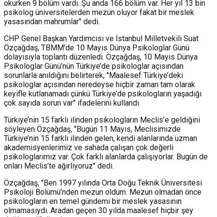
okurken 9 bölüm vardı. Şu anda 166 bölüm var. Her yıl 13 bin
psikolog üniversitelerden mezun oluyor fakat bir meslek
yasasından mahrumlar" dedi.
CHP Genel Başkan Yardımcısı ve İstanbul Milletvekili Suat
Özçağdaş, TBMM'de 10 Mayıs Dünya Psikologlar Günü
dolayısıyla toplantı düzenledi. Özçağdaş, 10 Mayıs Dünya
Psikologlar Günü’nün Türkiye’de psikologlar açısından
sorunlarla anıldığını belirterek, "Maalesef Türkiye’deki
psikologlar açısından neredeyse hiçbir zaman tam olarak
keyifle kutlanamadı çünkü Türkiye’de psikologların yaşadığı
çok sayıda sorun var" ifadelerini kullandı.
Türkiye’nin 15 farklı ilinden psikologların Meclis’e geldiğini
söyleyen Özçağdaş, "Bugün 11 Mayıs, Meclisimizde
Türkiye’nin 15 farklı ilinden gelen, kendi alanlarında uzman
akademisyenlerimiz ve sahada çalışan çok değerli
psikologlarımız var. Çok farklı alanlarda çalışıyorlar. Bugün de
onları Meclis’te ağırlıyoruz" dedi.
Özçağdaş, "Ben 1997 yılında Orta Doğu Teknik Üniversitesi
Psikoloji Bölümü’nden mezun oldum. Mezun olmadan önce
psikologların en temel gündemi bir meslek yasasının
olmamasıydı. Aradan geçen 30 yılda maalesef hiçbir şey