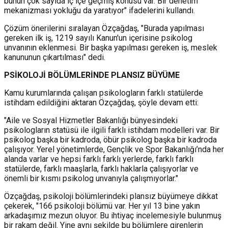
bunun çok sayıda iç içe geçmiş konusu var. Bir denetim
mekanizması yokluğu da yaratıyor" ifadelerini kullandı.
Çözüm önerilerini sıralayan Özçağdaş, "Burada yapılması
gereken ilk iş, 1219 sayılı Kanun'un içerisine psikolog
unvanının eklenmesi. Bir başka yapılması gereken iş, meslek
kanununun çıkartılması" dedi.
PSİKOLOJİ BÖLÜMLERİNDE PLANSIZ BÜYÜME
Kamu kurumlarında çalışan psikologların farklı statülerde
istihdam edildiğini aktaran Özçağdaş, şöyle devam etti:
"Aile ve Sosyal Hizmetler Bakanlığı bünyesindeki
psikologların statüsü ile ilgili farklı istihdam modelleri var. Bir
psikolog başka bir kadroda, öbür psikolog başka bir kadroda
çalışıyor. Yerel yönetimlerde, Gençlik ve Spor Bakanlığı’nda her
alanda varlar ve hepsi farklı farklı yerlerde, farklı farklı
statülerde, farklı maaşlarla, farklı haklarla çalışıyorlar ve
önemli bir kısmı psikolog unvanıyla çalışmıyorlar."
Özçağdaş, psikoloji bölümlerindeki plansız büyümeye dikkat
çekerek, "166 psikoloji bölümü var. Her yıl 13 bine yakın
arkadaşımız mezun oluyor. Bu ihtiyaç incelemesiyle bulunmuş
bir rakam değil. Yine aynı şekilde bu bölümlere girenlerin