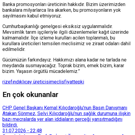
Banka promosyonları üreticinin hakkıdır. Bizim üzerimizden
bankalara milyarlarca lira akarken, bu promosyonların yok
sayılmasını kabul etmiyoruz.
Cumhurbaşkanlığı genelgesi eksiksiz uygulanmalıdır.
Mevsimlik tarım işçileriyle ilgili düzenlemeler kağıt üzerinde
kalmamalıdır. İlçe izleme kurulları acilen toplanmalı, bu
kurullara üreticileri temsilen meclisimiz ve ziraat odaları dahil
edilmelidir.
Gücümüzün farkındayız. Hakkımızı alana kadar ne tarlada ne
meydanda susmayacağız. Toprak bizim, emek bizim, karar
bizim. Yaşasın örgütlü mücadelemiz.”
rize
fındıklı
çay üreticisi
meclis
fiyat
tepki
En çok okunanlar
CHP Genel Başkanı Kemal Kılıçdaroğlu’nun Basın Danışmanı
Atakan Sönmez, Selvi Kılıçdaroğlu’nun sağlık durumuna ilişkin
bazı mecralarda yer alan iddiaların gerçeği yansıtmadığını
bildirdi.
31.07.2026
-
22:48