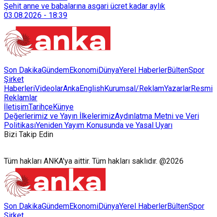
128 bokaşi kompost eğitimi düzenleyerek İzmirlileri
Şehit anne ve babalarına asgari ücret kadar aylık
sürdürülebilir atık yönetimi sistemine dahil etti.
03.08.2026
-
18:39
Son Dakika
Gündem
Ekonomi
Dünya
Yerel Haberler
Bülten
Spor
Şirket
Haberleri
Videolar
AnkaEnglish
Kurumsal/Reklam
Yazarlar
Resmi
Reklamlar
İletişim
Tarihçe
Künye
Değerlerimiz ve Yayın İlkelerimiz
Aydınlatma Metni ve Veri
Politikası
Yeniden Yayım Konusunda ve Yasal Uyarı
Bizi Takip Edin
Tüm hakları ANKA'ya aittir. Tüm hakları saklıdır. @2026
Son Dakika
Gündem
Ekonomi
Dünya
Yerel Haberler
Bülten
Spor
Şirket