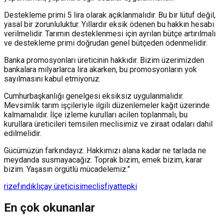
Destekleme primi 5 lira olarak açıklanmalıdır. Bu bir lütuf değil,
yasal bir zorunluluktur. Yıllardır eksik ödenen bu hakkın hesabı
verilmelidir. Tarımın desteklenmesi için ayrılan bütçe artırılmalı
ve destekleme primi doğrudan genel bütçeden ödenmelidir.
Banka promosyonları üreticinin hakkıdır. Bizim üzerimizden
bankalara milyarlarca lira akarken, bu promosyonların yok
sayılmasını kabul etmiyoruz.
Cumhurbaşkanlığı genelgesi eksiksiz uygulanmalıdır.
Mevsimlik tarım işçileriyle ilgili düzenlemeler kağıt üzerinde
kalmamalıdır. İlçe izleme kurulları acilen toplanmalı, bu
kurullara üreticileri temsilen meclisimiz ve ziraat odaları dahil
edilmelidir.
Gücümüzün farkındayız. Hakkımızı alana kadar ne tarlada ne
meydanda susmayacağız. Toprak bizim, emek bizim, karar
bizim. Yaşasın örgütlü mücadelemiz.”
rize
fındıklı
çay üreticisi
meclis
fiyat
tepki
En çok okunanlar