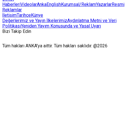
Haberleri
Videolar
AnkaEnglish
Kurumsal/Reklam
Yazarlar
Resmi
Reklamlar
İletişim
Tarihçe
Künye
Değerlerimiz ve Yayın İlkelerimiz
Aydınlatma Metni ve Veri
Politikası
Yeniden Yayım Konusunda ve Yasal Uyarı
Bizi Takip Edin
Tüm hakları ANKA'ya aittir. Tüm hakları saklıdır. @2026