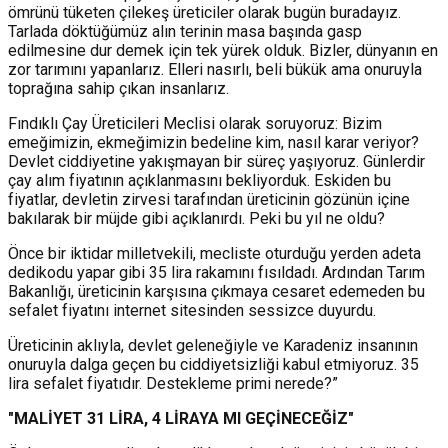
ömrünü tüketen çilekeş üreticiler olarak bugün buradayız.
Tarlada döktüğümüz alın terinin masa başında gasp
edilmesine dur demek için tek yürek olduk. Bizler, dünyanın en
zor tarımını yapanlarız. Elleri nasırlı, beli bükük ama onuruyla
toprağına sahip çıkan insanlarız.
Fındıklı Çay Üreticileri Meclisi olarak soruyoruz: Bizim
emeğimizin, ekmeğimizin bedeline kim, nasıl karar veriyor?
Devlet ciddiyetine yakışmayan bir süreç yaşıyoruz. Günlerdir
çay alım fiyatının açıklanmasını bekliyorduk. Eskiden bu
fiyatlar, devletin zirvesi tarafından üreticinin gözünün içine
bakılarak bir müjde gibi açıklanırdı. Peki bu yıl ne oldu?
Önce bir iktidar milletvekili, mecliste oturduğu yerden adeta
dedikodu yapar gibi 35 lira rakamını fısıldadı. Ardından Tarım
Bakanlığı, üreticinin karşısına çıkmaya cesaret edemeden bu
sefalet fiyatını internet sitesinden sessizce duyurdu.
Üreticinin aklıyla, devlet geleneğiyle ve Karadeniz insanının
onuruyla dalga geçen bu ciddiyetsizliği kabul etmiyoruz. 35
lira sefalet fiyatıdır. Destekleme primi nerede?”
"MALİYET 31 LİRA, 4 LİRAYA MI GEÇİNECEĞİZ"