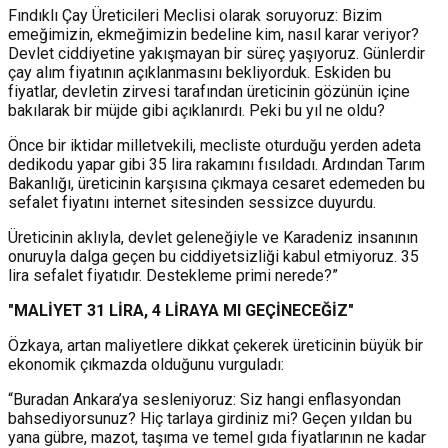
Fındıklı Çay Üreticileri Meclisi olarak soruyoruz: Bizim
emeğimizin, ekmeğimizin bedeline kim, nasıl karar veriyor?
Devlet ciddiyetine yakışmayan bir süreç yaşıyoruz. Günlerdir
çay alım fiyatının açıklanmasını bekliyorduk. Eskiden bu
fiyatlar, devletin zirvesi tarafından üreticinin gözünün içine
bakılarak bir müjde gibi açıklanırdı. Peki bu yıl ne oldu?
Önce bir iktidar milletvekili, mecliste oturduğu yerden adeta
dedikodu yapar gibi 35 lira rakamını fısıldadı. Ardından Tarım
Bakanlığı, üreticinin karşısına çıkmaya cesaret edemeden bu
sefalet fiyatını internet sitesinden sessizce duyurdu.
Üreticinin aklıyla, devlet geleneğiyle ve Karadeniz insanının
onuruyla dalga geçen bu ciddiyetsizliği kabul etmiyoruz. 35
lira sefalet fiyatıdır. Destekleme primi nerede?”
"MALİYET 31 LİRA, 4 LİRAYA MI GEÇİNECEĞİZ"
Özkaya, artan maliyetlere dikkat çekerek üreticinin büyük bir
ekonomik çıkmazda olduğunu vurguladı:
“Buradan Ankara’ya sesleniyoruz: Siz hangi enflasyondan
bahsediyorsunuz? Hiç tarlaya girdiniz mi? Geçen yıldan bu
yana gübre, mazot, taşıma ve temel gıda fiyatlarının ne kadar