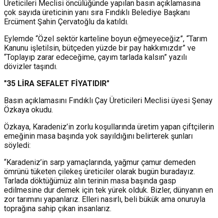
Üreticileri Meclisi öncülüğünde yapılan basın açıklamasına
çok sayıda üreticinin yanı sıra Fındıklı Belediye Başkanı
Ercüment Şahin Çervatoğlu da katıldı.
Eylemde “Özel sektör karteline boyun eğmeyeceğiz”, “Tarım
Kanunu işletilsin, bütçeden yüzde bir pay hakkımızdır” ve
“Toplayıp zarar edeceğime, çayım tarlada kalsın” yazılı
dövizler taşındı.
"35 LİRA SEFALET FİYATIDIR"
Basın açıklamasını Fındıklı Çay Üreticileri Meclisi üyesi Şenay
Özkaya okudu.
Özkaya, Karadeniz’in zorlu koşullarında üretim yapan çiftçilerin
emeğinin masa başında yok sayıldığını belirterek şunları
söyledi:
“Karadeniz’in sarp yamaçlarında, yağmur çamur demeden
ömrünü tüketen çilekeş üreticiler olarak bugün buradayız.
Tarlada döktüğümüz alın terinin masa başında gasp
edilmesine dur demek için tek yürek olduk. Bizler, dünyanın en
zor tarımını yapanlarız. Elleri nasırlı, beli bükük ama onuruyla
toprağına sahip çıkan insanlarız.