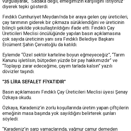
vurgulayarak, “Sadaka değil, emeğimizin karşılığını istiyoruz”
diyerek tepki gösterdi.
Fındıklı Cumhuriyet Meydanı’nda bir araya gelen çay üreticileri,
çay tarımının giderek bir çıkmaza sürüklendiğini ve üreticinin
bilinçli şekilde yoksullaştırıldığını ifade etti. Fındıklı Çay
Üreticileri Meclisi öncülüğünde yapılan basın açıklamasına
çok sayıda üreticinin yanı sıra Fındıklı Belediye Başkanı
Ercüment Şahin Çervatoğlu da katıldı.
Eylemde “Özel sektör karteline boyun eğmeyeceğiz”, “Tarım
Kanunu işletilsin, bütçeden yüzde bir pay hakkımızdır” ve
“Toplayıp zarar edeceğime, çayım tarlada kalsın” yazılı
dövizler taşındı.
"35 LİRA SEFALET FİYATIDIR"
Basın açıklamasını Fındıklı Çay Üreticileri Meclisi üyesi Şenay
Özkaya okudu.
Özkaya, Karadeniz’in zorlu koşullarında üretim yapan çiftçilerin
emeğinin masa başında yok sayıldığını belirterek şunları
söyledi:
“Karadeniz’in sarp yamaçlarında, yağmur çamur demeden