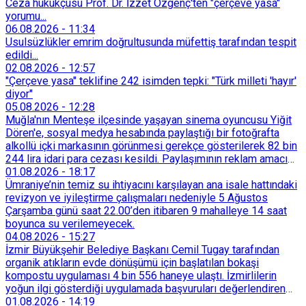
Ceza hukukçusu Prof. Dr. İzzet Özgenç'ten "çerçeve yasa"
yorumu...
06.08.2026
-
11:34
Usulsüzlükler emrim doğrultusunda müfettiş tarafından tespit
edildi...
02.08.2026
-
12:57
"Çerçeve yasa" teklifine 242 isimden tepki: "Türk milleti 'hayır'
diyor"
05.08.2026
-
12:28
Muğla'nın Menteşe ilçesinde yaşayan sinema oyuncusu Yiğit
Dören'e, sosyal medya hesabında paylaştığı bir fotoğrafta
alkollü içki markasının görünmesi gerekçe gösterilerek 82 bin
244 lira idari para cezası kesildi. Paylaşımının reklam amacı
taşımadığını savunan Dören, cezanın iptali için yargıya
01.08.2026
-
18:17
başvurdu.
Ümraniye’nin temiz su ihtiyacını karşılayan ana isale hattındaki
revizyon ve iyileştirme çalışmaları nedeniyle 5 Ağustos
Çarşamba günü saat 22.00’den itibaren 9 mahalleye 14 saat
boyunca su verilemeyecek.
04.08.2026
-
15:27
İzmir Büyükşehir Belediye Başkanı Cemil Tugay tarafından
organik atıkların evde dönüşümü için başlatılan bokaşi
kompostu uygulaması 4 bin 556 haneye ulaştı. İzmirlilerin
yoğun ilgi gösterdiği uygulamada başvuruları değerlendiren
Tarımsal Hizmetler Dairesi Başkanlığı, farklı ilçelerde toplam
01.08.2026
-
14:19