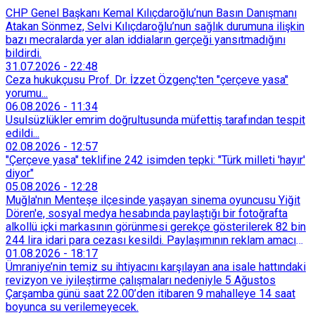
CHP Genel Başkanı Kemal Kılıçdaroğlu’nun Basın Danışmanı
Atakan Sönmez, Selvi Kılıçdaroğlu’nun sağlık durumuna ilişkin
bazı mecralarda yer alan iddiaların gerçeği yansıtmadığını
bildirdi.
31.07.2026
-
22:48
Ceza hukukçusu Prof. Dr. İzzet Özgenç'ten "çerçeve yasa"
yorumu...
06.08.2026
-
11:34
Usulsüzlükler emrim doğrultusunda müfettiş tarafından tespit
edildi...
02.08.2026
-
12:57
"Çerçeve yasa" teklifine 242 isimden tepki: "Türk milleti 'hayır'
diyor"
05.08.2026
-
12:28
Muğla'nın Menteşe ilçesinde yaşayan sinema oyuncusu Yiğit
Dören'e, sosyal medya hesabında paylaştığı bir fotoğrafta
alkollü içki markasının görünmesi gerekçe gösterilerek 82 bin
244 lira idari para cezası kesildi. Paylaşımının reklam amacı
taşımadığını savunan Dören, cezanın iptali için yargıya
01.08.2026
-
18:17
başvurdu.
Ümraniye’nin temiz su ihtiyacını karşılayan ana isale hattındaki
revizyon ve iyileştirme çalışmaları nedeniyle 5 Ağustos
Çarşamba günü saat 22.00’den itibaren 9 mahalleye 14 saat
boyunca su verilemeyecek.