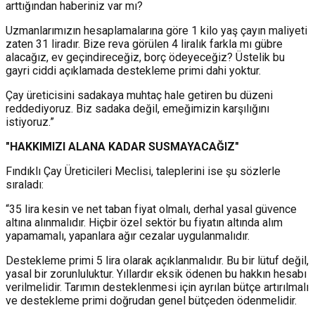
arttığından haberiniz var mı?
Uzmanlarımızın hesaplamalarına göre 1 kilo yaş çayın maliyeti
zaten 31 liradır. Bize reva görülen 4 liralık farkla mı gübre
alacağız, ev geçindireceğiz, borç ödeyeceğiz? Üstelik bu
gayri ciddi açıklamada destekleme primi dahi yoktur.
Çay üreticisini sadakaya muhtaç hale getiren bu düzeni
reddediyoruz. Biz sadaka değil, emeğimizin karşılığını
istiyoruz.”
"HAKKIMIZI ALANA KADAR SUSMAYACAĞIZ"
Fındıklı Çay Üreticileri Meclisi, taleplerini ise şu sözlerle
sıraladı:
“35 lira kesin ve net taban fiyat olmalı, derhal yasal güvence
altına alınmalıdır. Hiçbir özel sektör bu fiyatın altında alım
yapamamalı, yapanlara ağır cezalar uygulanmalıdır.
Destekleme primi 5 lira olarak açıklanmalıdır. Bu bir lütuf değil,
yasal bir zorunluluktur. Yıllardır eksik ödenen bu hakkın hesabı
verilmelidir. Tarımın desteklenmesi için ayrılan bütçe artırılmalı
ve destekleme primi doğrudan genel bütçeden ödenmelidir.