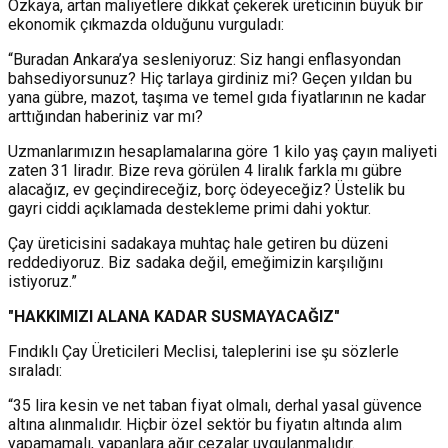
Özkaya, artan maliyetlere dikkat çekerek üreticinin büyük bir
ekonomik çıkmazda olduğunu vurguladı:
“Buradan Ankara’ya sesleniyoruz: Siz hangi enflasyondan
bahsediyorsunuz? Hiç tarlaya girdiniz mi? Geçen yıldan bu
yana gübre, mazot, taşıma ve temel gıda fiyatlarının ne kadar
arttığından haberiniz var mı?
Uzmanlarımızın hesaplamalarına göre 1 kilo yaş çayın maliyeti
zaten 31 liradır. Bize reva görülen 4 liralık farkla mı gübre
alacağız, ev geçindireceğiz, borç ödeyeceğiz? Üstelik bu
gayri ciddi açıklamada destekleme primi dahi yoktur.
Çay üreticisini sadakaya muhtaç hale getiren bu düzeni
reddediyoruz. Biz sadaka değil, emeğimizin karşılığını
istiyoruz.”
"HAKKIMIZI ALANA KADAR SUSMAYACAĞIZ"
Fındıklı Çay Üreticileri Meclisi, taleplerini ise şu sözlerle
sıraladı:
“35 lira kesin ve net taban fiyat olmalı, derhal yasal güvence
altına alınmalıdır. Hiçbir özel sektör bu fiyatın altında alım
yapamamalı, yapanlara ağır cezalar uygulanmalıdır.