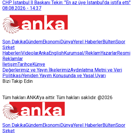
CHP İstanbul İl Başkanı Tekin: "En az üye İstanbul’da istifa etti"
08.08.2026
-
14:37
Son Dakika
Gündem
Ekonomi
Dünya
Yerel Haberler
Bülten
Spor
Şirket
Haberleri
Videolar
AnkaEnglish
Kurumsal/Reklam
Yazarlar
Resmi
Reklamlar
İletişim
Tarihçe
Künye
Değerlerimiz ve Yayın İlkelerimiz
Aydınlatma Metni ve Veri
Politikası
Yeniden Yayım Konusunda ve Yasal Uyarı
Bizi Takip Edin
Tüm hakları ANKA'ya aittir. Tüm hakları saklıdır. @2026
Son Dakika
Gündem
Ekonomi
Dünya
Yerel Haberler
Bülten
Spor
Şirket