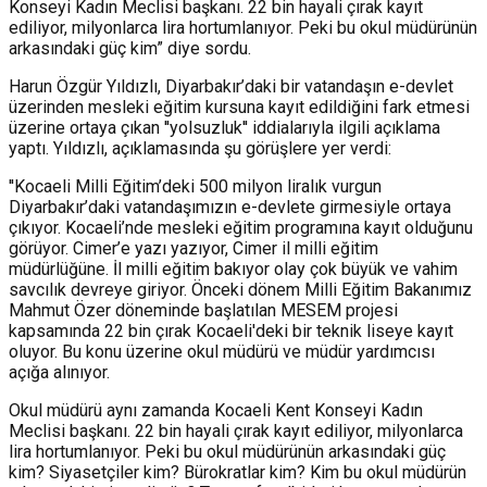
Konseyi Kadın Meclisi başkanı. 22 bin hayali çırak kayıt
ediliyor, milyonlarca lira hortumlanıyor. Peki bu okul müdürünün
arkasındaki güç kim” diye sordu.
Harun Özgür Yıldızlı, Diyarbakır’daki bir vatandaşın e-devlet
üzerinden mesleki eğitim kursuna kayıt edildiğini fark etmesi
üzerine ortaya çıkan ''yolsuzluk'' iddialarıyla ilgili açıklama
yaptı. Yıldızlı, açıklamasında şu görüşlere yer verdi:
''Kocaeli Milli Eğitim’deki 500 milyon liralık vurgun
Diyarbakır’daki vatandaşımızın e-devlete girmesiyle ortaya
çıkıyor. Kocaeli’nde mesleki eğitim programına kayıt olduğunu
görüyor. Cimer’e yazı yazıyor, Cimer il milli eğitim
müdürlüğüne. İl milli eğitim bakıyor olay çok büyük ve vahim
savcılık devreye giriyor. Önceki dönem Milli Eğitim Bakanımız
Mahmut Özer döneminde başlatılan MESEM projesi
kapsamında 22 bin çırak Kocaeli'deki bir teknik liseye kayıt
oluyor. Bu konu üzerine okul müdürü ve müdür yardımcısı
açığa alınıyor.
Okul müdürü aynı zamanda Kocaeli Kent Konseyi Kadın
Meclisi başkanı. 22 bin hayali çırak kayıt ediliyor, milyonlarca
lira hortumlanıyor. Peki bu okul müdürünün arkasındaki güç
kim? Siyasetçiler kim? Bürokratlar kim? Kim bu okul müdürün