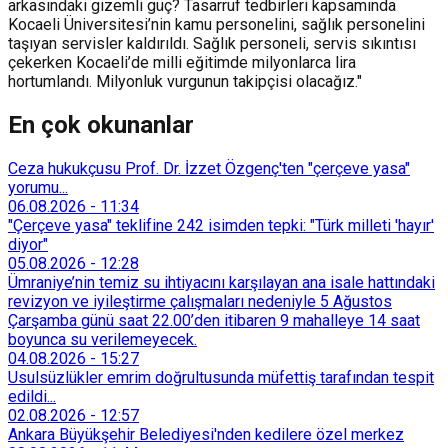
arkasındaki gizemli güç? Tasarruf tedbirleri kapsamında
Kocaeli Üniversitesi’nin kamu personelini, sağlık personelini
taşıyan servisler kaldırıldı. Sağlık personeli, servis sıkıntısı
çekerken Kocaeli’de milli eğitimde milyonlarca lira
hortumlandı. Milyonluk vurgunun takipçisi olacağız."
En çok okunanlar
Ceza hukukçusu Prof. Dr. İzzet Özgenç'ten "çerçeve yasa"
yorumu...
06.08.2026
-
11:34
"Çerçeve yasa" teklifine 242 isimden tepki: "Türk milleti 'hayır'
diyor"
05.08.2026
-
12:28
Ümraniye’nin temiz su ihtiyacını karşılayan ana isale hattındaki
revizyon ve iyileştirme çalışmaları nedeniyle 5 Ağustos
Çarşamba günü saat 22.00’den itibaren 9 mahalleye 14 saat
boyunca su verilemeyecek.
04.08.2026
-
15:27
Usulsüzlükler emrim doğrultusunda müfettiş tarafından tespit
edildi...
02.08.2026
-
12:57
Ankara Büyükşehir Belediyesi'nden kedilere özel merkez