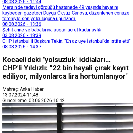
08.08.2026
-
11:44
Mersin'de tedavi gördüğü hastanede 49 yaşında hayatını
kaybeden gazeteci Duygu Öksüz Canova, düzenlenen cenaze
töreniyle son yolculuğuna uğurlandı.
08.08.2026
-
13:36
Şehit anne ve babalarına asgari ücret kadar aylık
03.08.2026
-
18:39
CHP İstanbul İl Başkanı Tekin: "En az üye İstanbul’da istifa etti"
08.08.2026
-
14:37
Kocaeli'deki ''yolsuzluk'' iddiaları...
CHP'li Yıldızlı: “22 bin hayali çırak kayıt
ediliyor, milyonlarca lira hortumlanıyor''
Mahreç: Anka Haber
13.07.2024
11:48
Güncelleme
:
03.06.2026
16:42