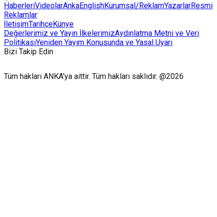
Haberleri
Videolar
AnkaEnglish
Kurumsal/Reklam
Yazarlar
Resmi
Reklamlar
İletişim
Tarihçe
Künye
Değerlerimiz ve Yayın İlkelerimiz
Aydınlatma Metni ve Veri
Politikası
Yeniden Yayım Konusunda ve Yasal Uyarı
Bizi Takip Edin
Tüm hakları ANKA'ya aittir. Tüm hakları saklıdır. @2026