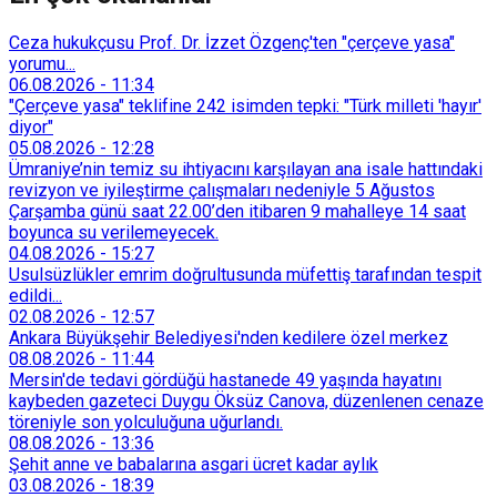
Ceza hukukçusu Prof. Dr. İzzet Özgenç'ten "çerçeve yasa"
yorumu...
06.08.2026
-
11:34
"Çerçeve yasa" teklifine 242 isimden tepki: "Türk milleti 'hayır'
diyor"
05.08.2026
-
12:28
Ümraniye’nin temiz su ihtiyacını karşılayan ana isale hattındaki
revizyon ve iyileştirme çalışmaları nedeniyle 5 Ağustos
Çarşamba günü saat 22.00’den itibaren 9 mahalleye 14 saat
boyunca su verilemeyecek.
04.08.2026
-
15:27
Usulsüzlükler emrim doğrultusunda müfettiş tarafından tespit
edildi...
02.08.2026
-
12:57
Ankara Büyükşehir Belediyesi'nden kedilere özel merkez
08.08.2026
-
11:44
Mersin'de tedavi gördüğü hastanede 49 yaşında hayatını
kaybeden gazeteci Duygu Öksüz Canova, düzenlenen cenaze
töreniyle son yolculuğuna uğurlandı.
08.08.2026
-
13:36
Şehit anne ve babalarına asgari ücret kadar aylık
03.08.2026
-
18:39