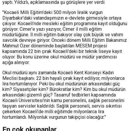
yaptı. Yıldızlı, açıklamasında şu görüşlere yer verdi:
''Kocaeli Milli Eğitim’deki 500 milyon liralık vurgun
Diyarbakır’daki vatandaşımızın e-devlete girmesiyle ortaya
çıkıyor. Kocaeli’nde mesleki eğitim programına kayıt olduğunu
görüyor. Cimer’e yazı yazıyor, Cimer il milli eğitim
müdürlüğüne. İl milli eğitim bakıyor olay çok büyük ve vahim
savcılık devreye giriyor. Önceki dönem Milli Eğitim Bakanımız
Mahmut Özer döneminde başlatılan MESEM projesi
kapsamında 22 bin çırak Kocaeli'deki bir teknik liseye kayıt
oluyor. Bu konu üzerine okul müdürü ve müdür yardımcısı
açığa alınıyor.
Okul müdürü aynı zamanda Kocaeli Kent Konseyi Kadın
Meclisi başkanı. 22 bin hayali çırak kayıt ediliyor, milyonlarca
lira hortumlanıyor. Peki bu okul müdürünün arkasındaki güç
kim? Siyasetçiler kim? Bürokratlar kim? Kim bu okul müdürün
arkasındaki gizemli güç? Tasarruf tedbirleri kapsamında
Kocaeli Üniversitesi’nin kamu personelini, sağlık personelini
taşıyan servisler kaldırıldı. Sağlık personeli, servis sıkıntısı
çekerken Kocaeli’de milli eğitimde milyonlarca lira
hortumlandı. Milyonluk vurgunun takipçisi olacağız."
En çok okunanlar