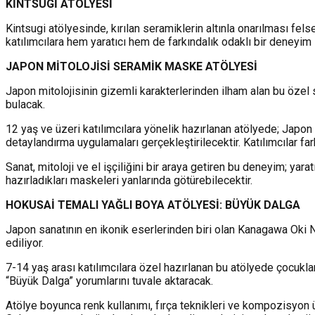
KİN
TSUG
İ
A
TÖLYES
İ
Kintsugi atölyesinde, kırılan seramiklerin altınla onarılması fe
katılımcılara hem yaratıcı hem de farkındalık odaklı bir deneyim 
JAPON M
İ
TOLOJ
İ
S
İ
SERAM
İ
K MASKE ATÖLYES
İ
Japon mitolojisinin gizemli karakterlerinden ilham alan bu özel
bulacak.
12 yaş ve üzeri katılımcılara yönelik hazırlanan atölyede; Japon
detaylandırma uygulamaları gerçekleştirilecektir. Katılımcılar f
Sanat, mitoloji ve el işçiliğini bir araya getiren bu deneyim; yar
hazırladıkları maskeleri yanlarında götürebilecektir.
HOKUSA
İ
TEMAL
I
YAĞL
I
BOYA ATÖLYES
İ
: BÜYÜK DALGA
Japon sanatının en ikonik eserlerinden biri olan Kanagawa Oki N
ediliyor.
7-14 yaş arası katılımcılara özel hazırlanan bu atölyede çocuk
“Büyük Dalga” yorumlarını tuvale aktaracak.
Atölye boyunca renk kullanımı, fırça teknikleri ve kompozisyon ü