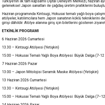
Türkiye’nin ilk tam kapsamlı Dijital Deneyim Merkezi, haziran ay
geleneksel Japon sanatları ile çağdaş üretim pratiklerini buluştur
Haziran programında Kintsugi, Hokusai temalı yağlı boya çalışmas
atölyeler, katılımcılara hem Japon sanatının köklü tekniklerini 
girişi dâhildir. Atölye alanına giriş için biletlerini gösteren ziyare
ETK
İ
NL
İ
K
P
ROGRAM
I
6 Haziran 2026 Cumartesi
13.30 – Kintsugi Atölyesi (Yetişkin)
15.00 – Hokusai Temalı Yağlı Boya Atölyesi: Büyük Dalga (7-12
7 Haziran 2026 Pazar
13.00 – Japon Mitolojisi Seramik Maske Atölyesi (Yetişkin)
13 Haziran 2026 Cumartesi
13.30 – Kintsugi Atölyesi (Yetişkin)
15.00 – Hokusai Temalı Yağlı Boya Atölyesi: Büyük Dalga (7–12
14 Haziran 2026 Pazar