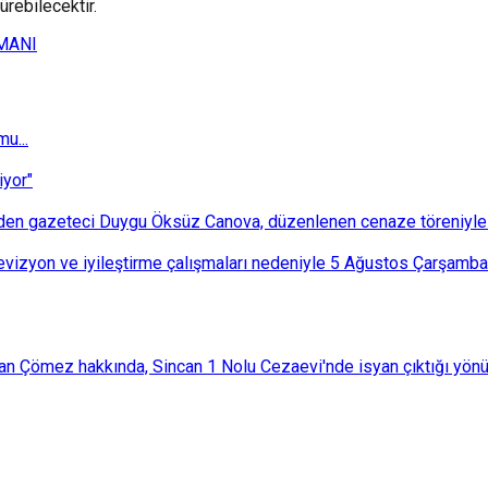
ürebilecektir.
MANI
u...
iyor"
den gazeteci Duygu Öksüz Canova, düzenlenen cenaze töreniyle 
i revizyon ve iyileştirme çalışmaları nedeniyle 5 Ağustos Çarşam
an Çömez hakkında, Sincan 1 Nolu Cezaevi'nde isyan çıktığı yönünd