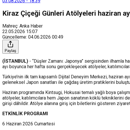
03.08.2026
-
18:39
Kiraz Çiçeği Günleri Atölyeleri haziran 
Mahreç: Anka Haber
22.05.2026
15:07
Güncelleme
:
04.06.2026
00:49
Paylaş
(İSTANBUL)
- “Düşler Zamanı: Japonya” sergisinden ilhamla hazı
ayı boyunca her hafta sonu gerçekleşecek atölyeler, katılımcılar
Türkiye’nin ilk tam kapsamlı Dijital Deneyim Merkezi, haziran ay
geleneksel Japon sanatları ile çağdaş üretim pratiklerini buluştur
Haziran programında Kintsugi, Hokusai temalı yağlı boya çalışmas
atölyeler, katılımcılara hem Japon sanatının köklü tekniklerini 
girişi dâhildir. Atölye alanına giriş için biletlerini gösteren ziyare
ETK
İ
NL
İ
K
P
ROGRAM
I
6 Haziran 2026 Cumartesi