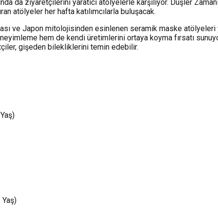
ında da ziyaretçilerini yaratıcı atölyelerle karşılıyor. Düşler Za
an atölyeler her hafta katılımcılarla buluşacak.
ı ve Japon mitolojisinden esinlenen seramik maske atölyeleri yer 
deneyimleme hem de kendi üretimlerini ortaya koyma fırsatı sunuyo
tçiler, gişeden bilekliklerini temin edebilir.
 Yaş)
 Yaş)