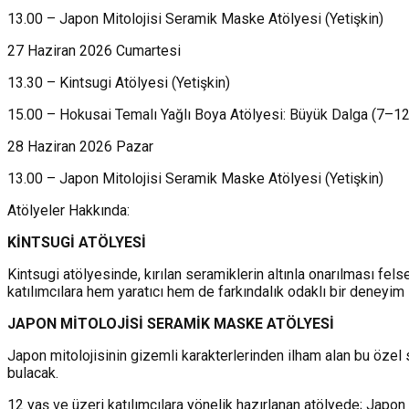
13.00 – Japon Mitolojisi Seramik Maske Atölyesi (Yetişkin)
27 Haziran 2026 Cumartesi
13.30 – Kintsugi Atölyesi (Yetişkin)
15.00 – Hokusai Temalı Yağlı Boya Atölyesi: Büyük Dalga (7–12
28 Haziran 2026 Pazar
13.00 – Japon Mitolojisi Seramik Maske Atölyesi (Yetişkin)
Atölyeler Hakkında:
KİN
TSUG
İ
A
TÖLYES
İ
Kintsugi atölyesinde, kırılan seramiklerin altınla onarılması fe
katılımcılara hem yaratıcı hem de farkındalık odaklı bir deneyim 
JAPON M
İ
TOLOJ
İ
S
İ
SERAM
İ
K MASKE ATÖLYES
İ
Japon mitolojisinin gizemli karakterlerinden ilham alan bu özel
bulacak.
12 yaş ve üzeri katılımcılara yönelik hazırlanan atölyede; Japon