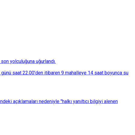
son yolculuğuna uğurlandı.
ba günü saat 22.00’den itibaren 9 mahalleye 14 saat boyunca su
eki açıklamaları nedeniyle "halkı yanıltıcı bilgiyi alenen