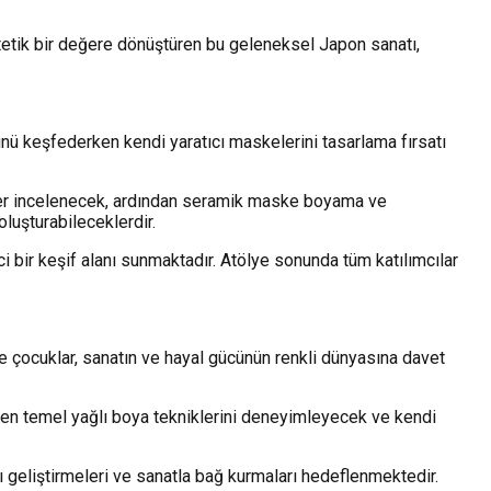
stetik bir değere dönüştüren bu geleneksel Japon sanatı,
nü keşfederken kendi yaratıcı maskelerini tasarlama fırsatı
gürler incelenecek, ardından seramik maske boyama ve
luşturabileceklerdir.
ci bir keşif alanı sunmaktadır. Atölye sonunda tüm katılımcılar
e çocuklar, sanatın ve hayal gücünün renkli dünyasına davet
ken temel yağlı boya tekniklerini deneyimleyecek ve kendi
nı geliştirmeleri ve sanatla bağ kurmaları hedeflenmektedir.