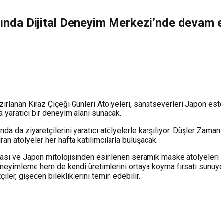
ayında Dijital Deneyim Merkezi’nde devam 
rlanan Kiraz Çiçeği Günleri Atölyeleri, sanatseverleri Japon este
a yaratıcı bir deneyim alanı sunacak.
ında da ziyaretçilerini yaratıcı atölyelerle karşılıyor. Düşler Za
an atölyeler her hafta katılımcılarla buluşacak.
ı ve Japon mitolojisinden esinlenen seramik maske atölyeleri yer 
deneyimleme hem de kendi üretimlerini ortaya koyma fırsatı sunuyo
tçiler, gişeden bilekliklerini temin edebilir.