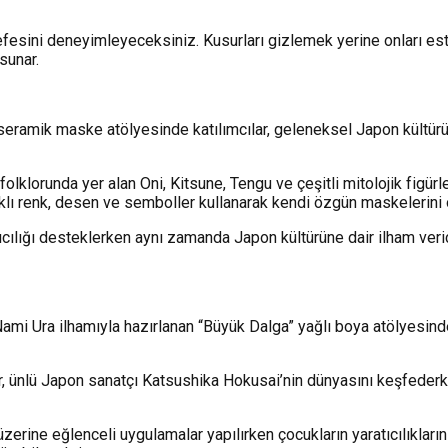
lsefesini deneyimleyeceksiniz. Kusurları gizlemek yerine onları e
sunar.
 seramik maske atölyesinde katılımcılar, geleneksel Japon kültürü
 folklorunda yer alan Oni, Kitsune, Tengu ve çeşitli mitolojik fi
arklı renk, desen ve semboller kullanarak kendi özgün maskelerini o
atıcılığı desteklerken aynı zamanda Japon kültürüne dair ilham veri
ami Ura ilhamıyla hazırlanan “Büyük Dalga” yağlı boya atölyesind
lar, ünlü Japon sanatçı Katsushika Hokusai’nin dünyasını keşfeder
zerine eğlenceli uygulamalar yapılırken çocukların yaratıcılıkları