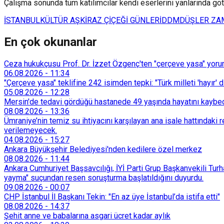
Çalışma sonunda tüm katılımcılar kendi eserlerini yanlarında göt
İSTANBUL
KÜLTÜR AŞ
KİRAZ ÇİÇEĞİ GÜNLERİ
DDM
DÜŞLER ZA
En çok okunanlar
Ceza hukukçusu Prof. Dr. İzzet Özgenç'ten "çerçeve yasa" yorum
06.08.2026
-
11:34
"Çerçeve yasa" teklifine 242 isimden tepki: "Türk milleti 'hayır' d
05.08.2026
-
12:28
Mersin'de tedavi gördüğü hastanede 49 yaşında hayatını kaybe
08.08.2026
-
13:36
Ümraniye’nin temiz su ihtiyacını karşılayan ana isale hattındak
verilemeyecek.
04.08.2026
-
15:27
Ankara Büyükşehir Belediyesi'nden kedilere özel merkez
08.08.2026
-
11:44
Ankara Cumhuriyet Başsavcılığı, İYİ Parti Grup Başkanvekili Turh
yayma" suçundan resen soruşturma başlatıldığını duyurdu.
09.08.2026
-
00:07
CHP İstanbul İl Başkanı Tekin: "En az üye İstanbul’da istifa etti"
08.08.2026
-
14:37
Şehit anne ve babalarına asgari ücret kadar aylık