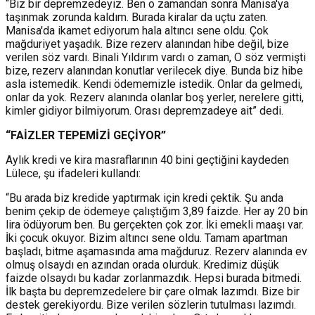
“Biz bir depremzedeyiz. Ben o zamandan sonra Manisa'ya
taşınmak zorunda kaldım. Burada kiralar da uçtu zaten.
Manisa'da ikamet ediyorum hala altıncı sene oldu. Çok
mağduriyet yaşadık. Bize rezerv alanından hibe değil, bize
verilen söz vardı. Binali Yıldırım vardı o zaman, O söz vermişti
bize, rezerv alanından konutlar verilecek diye. Bunda biz hibe
asla istemedik. Kendi ödememizle istedik. Onlar da gelmedi,
onlar da yok. Rezerv alanında olanlar boş yerler, nerelere gitti,
kimler gidiyor bilmiyorum. Orası depremzadeye ait” dedi.
“FAİZLER TEPEMİZİ GEÇİYOR”
Aylık kredi ve kira masraflarının 40 bini geçtiğini kaydeden
Lülece, şu ifadeleri kullandı:
“Bu arada biz kredide yaptırmak için kredi çektik. Şu anda
benim çekip de ödemeye çalıştığım 3,89 faizde. Her ay 20 bin
lira ödüyorum ben. Bu gerçekten çok zor. İki emekli maaşı var.
İki çocuk okuyor. Bizim altıncı sene oldu. Tamam apartman
başladı, bitme aşamasında ama mağduruz. Rezerv alanında ev
olmuş olsaydı en azından orada olurduk. Kredimiz düşük
faizde olsaydı bu kadar zorlanmazdık. Hepsi burada bitmedi.
İlk başta bu depremzedelere bir çare olmak lazımdı. Bize bir
destek gerekiyordu. Bize verilen sözlerin tutulması lazımdı.