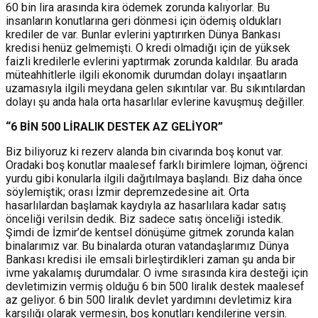
60 bin lira arasında kira ödemek zorunda kalıyorlar. Bu
insanların konutlarına geri dönmesi için ödemiş oldukları
krediler de var. Bunlar evlerini yaptırırken Dünya Bankası
kredisi henüz gelmemişti. O kredi olmadığı için de yüksek
faizli kredilerle evlerini yaptırmak zorunda kaldılar. Bu arada
müteahhitlerle ilgili ekonomik durumdan dolayı inşaatların
uzamasıyla ilgili meydana gelen sıkıntılar var. Bu sıkıntılardan
dolayı şu anda hala orta hasarlılar evlerine kavuşmuş değiller.
“6 BİN 500 LİRALIK DESTEK AZ GELİYOR”
Biz biliyoruz ki rezerv alanda bin civarında boş konut var.
Oradaki boş konutlar maalesef farklı birimlere lojman, öğrenci
yurdu gibi konularla ilgili dağıtılmaya başlandı. Biz daha önce
söylemiştik; orası İzmir depremzedesine ait. Orta
hasarlılardan başlamak kaydıyla az hasarlılara kadar satış
önceliği verilsin dedik. Biz sadece satış önceliği istedik.
Şimdi de İzmir’de kentsel dönüşüme gitmek zorunda kalan
binalarımız var. Bu binalarda oturan vatandaşlarımız Dünya
Bankası kredisi ile emsali birleştirdikleri zaman şu anda bir
ivme yakalamış durumdalar. O ivme sırasında kira desteği için
devletimizin vermiş olduğu 6 bin 500 liralık destek maalesef
az geliyor. 6 bin 500 liralık devlet yardımını devletimiz kira
karşılığı olarak vermesin, boş konutları kendilerine versin.