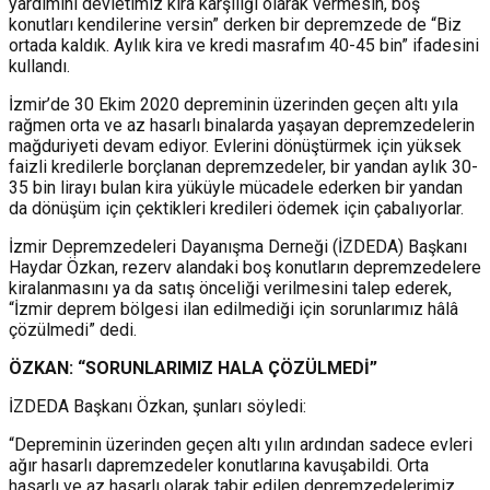
yardımını devletimiz kira karşılığı olarak vermesin, boş
konutları kendilerine versin” derken bir depremzede de “Biz
ortada kaldık. Aylık kira ve kredi masrafım 40-45 bin” ifadesini
kullandı.
İzmir’de 30 Ekim 2020 depreminin üzerinden geçen altı yıla
rağmen orta ve az hasarlı binalarda yaşayan depremzedelerin
mağduriyeti devam ediyor. Evlerini dönüştürmek için yüksek
faizli kredilerle borçlanan depremzedeler, bir yandan aylık 30-
35 bin lirayı bulan kira yüküyle mücadele ederken bir yandan
da dönüşüm için çektikleri kredileri ödemek için çabalıyorlar.
İzmir Depremzedeleri Dayanışma Derneği (İZDEDA) Başkanı
Haydar Özkan, rezerv alandaki boş konutların depremzedelere
kiralanmasını ya da satış önceliği verilmesini talep ederek,
“İzmir deprem bölgesi ilan edilmediği için sorunlarımız hâlâ
çözülmedi” dedi.
ÖZKAN: “SORUNLARIMIZ HALA ÇÖZÜLMEDİ”
İZDEDA Başkanı Özkan, şunları söyledi:
“Depreminin üzerinden geçen altı yılın ardından sadece evleri
ağır hasarlı dapremzedeler konutlarına kavuşabildi. Orta
hasarlı ve az hasarlı olarak tabir edilen depremzedelerimiz