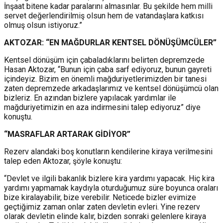
İnşaat bitene kadar paralarını almasınlar. Bu şekilde hem milli
servet değerlendirilmiş olsun hem de vatandaşlara katkısı
olmuş olsun istiyoruz.”
AKTOZAR: “EN MAĞDURLAR KENTSEL DÖNÜŞÜMCÜLER”
Kentsel dönüşüm için çabaladıklarını belirten depremzede
Hasan Aktozar, “Bunun için çaba sarf ediyoruz, bunun gayreti
içindeyiz. Bizim en önemli mağduriyetlerimizden bir tanesi
zaten depremzede arkadaşlarımız ve kentsel dönüşümcü olan
bizleriz. En azından bizlere yapılacak yardımlar ile
mağduriyetimizin en aza indirmesini talep ediyoruz” diye
konuştu.
“MASRAFLAR ARTARAK GİDİYOR”
Rezerv alandaki boş konutların kendilerine kiraya verilmesini
talep eden Aktozar, şöyle konuştu:
“Devlet ve ilgili bakanlık bizlere kira yardımı yapacak. Hiç kira
yardımı yapmamak kaydıyla oturduğumuz süre boyunca oraları
bize kiralayabilir, bize verebilir. Neticede bizler evimize
geçtiğimiz zaman onlar zaten devletin evleri. Yine rezerv
olarak devletin elinde kalır, bizden sonraki gelenlere kiraya