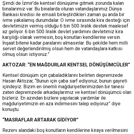
Şimdi de İzmir’de kentsel dönüşüme gitmek zorunda kalan
binalarımız var. Bu binalarda oturan vatandaşlarımız Dünya
Bankası kredisi ile emsali birleştirdikleri zaman şu anda bir
ivme yakalamış durumdalar. O ivme sırasında kira desteği için
devletimizin vermiş olduğu 6 bin 500 liralık destek maalesef
az geliyor. 6 bin 500 liralık devlet yardımını devletimiz kira
karşılığı olarak vermesin, boş konutları kendilerine versin.
İnşaat bitene kadar paralarını almasınlar. Bu şekilde hem milli
servet değerlendirilmiş olsun hem de vatandaşlara katkısı
olmuş olsun istiyoruz.”
AKTOZAR: “EN MAĞDURLAR KENTSEL DÖNÜŞÜMCÜLER”
Kentsel dönüşüm için çabaladıklarını belirten depremzede
Hasan Aktozar, “Bunun için çaba sarf ediyoruz, bunun gayreti
içindeyiz. Bizim en önemli mağduriyetlerimizden bir tanesi
zaten depremzede arkadaşlarımız ve kentsel dönüşümcü olan
bizleriz. En azından bizlere yapılacak yardımlar ile
mağduriyetimizin en aza indirmesini talep ediyoruz” diye
konuştu.
“MASRAFLAR ARTARAK GİDİYOR”
Rezerv alandaki boş konutların kendilerine kiraya verilmesini