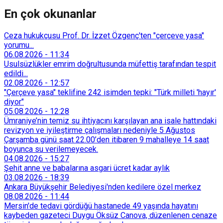
En çok okunanlar
Ceza hukukçusu Prof. Dr. İzzet Özgenç'ten "çerçeve yasa"
yorumu...
06.08.2026
-
11:34
Usulsüzlükler emrim doğrultusunda müfettiş tarafından tespit
edildi...
02.08.2026
-
12:57
"Çerçeve yasa" teklifine 242 isimden tepki: "Türk milleti 'hayır'
diyor"
05.08.2026
-
12:28
Ümraniye’nin temiz su ihtiyacını karşılayan ana isale hattındaki
revizyon ve iyileştirme çalışmaları nedeniyle 5 Ağustos
Çarşamba günü saat 22.00’den itibaren 9 mahalleye 14 saat
boyunca su verilemeyecek.
04.08.2026
-
15:27
Şehit anne ve babalarına asgari ücret kadar aylık
03.08.2026
-
18:39
Ankara Büyükşehir Belediyesi'nden kedilere özel merkez
08.08.2026
-
11:44
Mersin'de tedavi gördüğü hastanede 49 yaşında hayatını
kaybeden gazeteci Duygu Öksüz Canova, düzenlenen cenaze