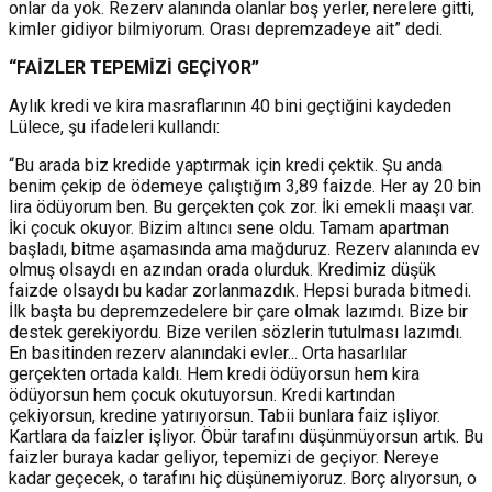
onlar da yok. Rezerv alanında olanlar boş yerler, nerelere gitti,
kimler gidiyor bilmiyorum. Orası depremzadeye ait” dedi.
“FAİZLER TEPEMİZİ GEÇİYOR”
Aylık kredi ve kira masraflarının 40 bini geçtiğini kaydeden
Lülece, şu ifadeleri kullandı:
“Bu arada biz kredide yaptırmak için kredi çektik. Şu anda
benim çekip de ödemeye çalıştığım 3,89 faizde. Her ay 20 bin
lira ödüyorum ben. Bu gerçekten çok zor. İki emekli maaşı var.
İki çocuk okuyor. Bizim altıncı sene oldu. Tamam apartman
başladı, bitme aşamasında ama mağduruz. Rezerv alanında ev
olmuş olsaydı en azından orada olurduk. Kredimiz düşük
faizde olsaydı bu kadar zorlanmazdık. Hepsi burada bitmedi.
İlk başta bu depremzedelere bir çare olmak lazımdı. Bize bir
destek gerekiyordu. Bize verilen sözlerin tutulması lazımdı.
En basitinden rezerv alanındaki evler... Orta hasarlılar
gerçekten ortada kaldı. Hem kredi ödüyorsun hem kira
ödüyorsun hem çocuk okutuyorsun. Kredi kartından
çekiyorsun, kredine yatırıyorsun. Tabii bunlara faiz işliyor.
Kartlara da faizler işliyor. Öbür tarafını düşünmüyorsun artık. Bu
faizler buraya kadar geliyor, tepemizi de geçiyor. Nereye
kadar geçecek, o tarafını hiç düşünemiyoruz. Borç alıyorsun, o