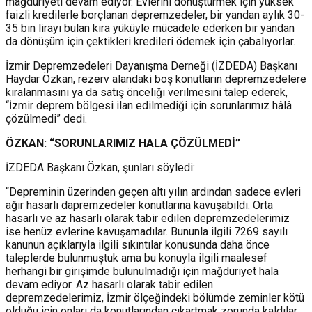
mağduriyeti devam ediyor. Evlerini dönüştürmek için yüksek
faizli kredilerle borçlanan depremzedeler, bir yandan aylık 30-
35 bin lirayı bulan kira yüküyle mücadele ederken bir yandan
da dönüşüm için çektikleri kredileri ödemek için çabalıyorlar.
İzmir Depremzedeleri Dayanışma Derneği (İZDEDA) Başkanı
Haydar Özkan, rezerv alandaki boş konutların depremzedelere
kiralanmasını ya da satış önceliği verilmesini talep ederek,
“İzmir deprem bölgesi ilan edilmediği için sorunlarımız hâlâ
çözülmedi” dedi.
ÖZKAN: “SORUNLARIMIZ HALA ÇÖZÜLMEDİ”
İZDEDA Başkanı Özkan, şunları söyledi:
“Depreminin üzerinden geçen altı yılın ardından sadece evleri
ağır hasarlı dapremzedeler konutlarına kavuşabildi. Orta
hasarlı ve az hasarlı olarak tabir edilen depremzedelerimiz
ise henüz evlerine kavuşamadılar. Bununla ilgili 7269 sayılı
kanunun açıklarıyla ilgili sıkıntılar konusunda daha önce
taleplerde bulunmuştuk ama bu konuyla ilgili maalesef
herhangi bir girişimde bulunulmadığı için mağduriyet hala
devam ediyor. Az hasarlı olarak tabir edilen
depremzedelerimiz, İzmir ölçeğindeki bölümde zeminler kötü
olduğu için onları da konutlarından çıkartmak zorunda kaldılar.