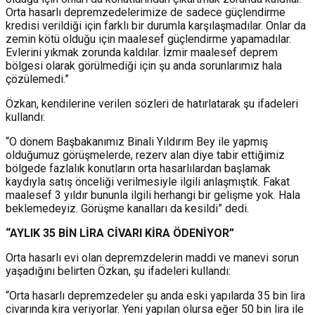
Orta hasarlı depremzedelerimize de sadece güçlendirme
kredisi verildiği için farklı bir durumla karşılaşmadılar. Onlar da
zemin kötü olduğu için maalesef güçlendirme yapamadılar.
Evlerini yıkmak zorunda kaldılar. İzmir maalesef deprem
bölgesi olarak görülmediği için şu anda sorunlarımız hala
çözülemedi.”
Özkan, kendilerine verilen sözleri de hatırlatarak şu ifadeleri
kullandı:
“O dönem Başbakanımız Binali Yıldırım Bey ile yapmış
olduğumuz görüşmelerde, rezerv alan diye tabir ettiğimiz
bölgede fazlalık konutların orta hasarlılardan başlamak
kaydıyla satış önceliği verilmesiyle ilgili anlaşmıştık. Fakat
maalesef 3 yıldır bununla ilgili herhangi bir gelişme yok. Hala
beklemedeyiz. Görüşme kanalları da kesildi” dedi.
“AYLIK 35 BİN LİRA CİVARI KİRA ÖDENİYOR”
Orta hasarlı evi olan depremzdelerin maddi ve manevi sorun
yaşadığını belirten Özkan, şu ifadeleri kullandı:
“Orta hasarlı depremzedeler şu anda eski yapılarda 35 bin lira
civarında kira veriyorlar. Yeni yapılan olursa eğer 50 bin lira ile