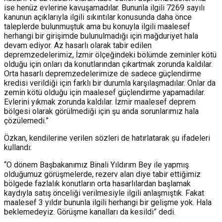
ise henüz evlerine kavuşamadılar. Bununla ilgili 7269 sayılı
kanunun açıklarıyla ilgili sıkıntılar konusunda daha önce
taleplerde bulunmuştuk ama bu konuyla ilgili maalesef
herhangi bir girişimde bulunulmadığı için mağduriyet hala
devam ediyor. Az hasarlı olarak tabir edilen
depremzedelerimiz, İzmir ölçeğindeki bölümde zeminler kötü
olduğu için onları da konutlarından çıkartmak zorunda kaldılar.
Orta hasarlı depremzedelerimize de sadece güçlendirme
kredisi verildiği için farklı bir durumla karşılaşmadılar. Onlar da
zemin kötü olduğu için maalesef güçlendirme yapamadılar.
Evlerini yıkmak zorunda kaldılar. İzmir maalesef deprem
bölgesi olarak görülmediği için şu anda sorunlarımız hala
çözülemedi.”
Özkan, kendilerine verilen sözleri de hatırlatarak şu ifadeleri
kullandı:
“O dönem Başbakanımız Binali Yıldırım Bey ile yapmış
olduğumuz görüşmelerde, rezerv alan diye tabir ettiğimiz
bölgede fazlalık konutların orta hasarlılardan başlamak
kaydıyla satış önceliği verilmesiyle ilgili anlaşmıştık. Fakat
maalesef 3 yıldır bununla ilgili herhangi bir gelişme yok. Hala
beklemedeyiz. Görüşme kanalları da kesildi” dedi.