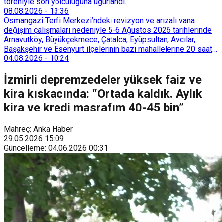
töreniyle son yolculuğuna uğurlandı.
08.08.2026
-
13:36
Osmangazi Terfi Merkezi’ndeki revizyon ve arızalı vana
değişim çalışmaları nedeniyle 5-6 Ağustos 2026 tarihlerinde
Arnavutköy, Büyükçekmece, Çatalca, Eyüpsultan, Avcılar,
Başakşehir ve Esenyurt ilçelerinin bazı mahallelerine 20 saat
süreyle su verilemeyecek.
04.08.2026
-
10:24
İzmirli depremzedeler yüksek faiz ve
kira kıskacında: “Ortada kaldık. Aylık
kira ve kredi masrafım 40-45 bin”
Mahreç: Anka Haber
29.05.2026
15:09
Güncelleme
:
04.06.2026
00:31