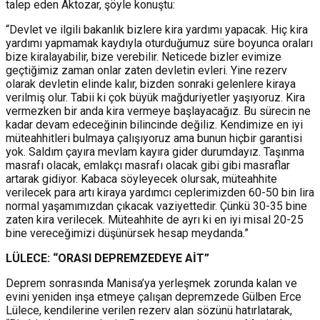
talep eden Aktozar, şöyle konuştu:
“Devlet ve ilgili bakanlık bizlere kira yardımı yapacak. Hiç kira
yardımı yapmamak kaydıyla oturduğumuz süre boyunca oraları
bize kiralayabilir, bize verebilir. Neticede bizler evimize
geçtiğimiz zaman onlar zaten devletin evleri. Yine rezerv
olarak devletin elinde kalır, bizden sonraki gelenlere kiraya
verilmiş olur. Tabii ki çok büyük mağduriyetler yaşıyoruz. Kira
vermezken bir anda kira vermeye başlayacağız. Bu sürecin ne
kadar devam edeceğinin bilincinde değiliz. Kendimize en iyi
müteahhitleri bulmaya çalışıyoruz ama bunun hiçbir garantisi
yok. Saldım çayıra mevlam kayıra gider durumdayız. Taşınma
masrafı olacak, emlakçı masrafı olacak gibi gibi masraflar
artarak gidiyor. Kabaca söyleyecek olursak, müteahhite
verilecek para artı kiraya yardımcı ceplerimizden 60-50 bin lira
normal yaşamımızdan çıkacak vaziyettedir. Çünkü 30-35 bine
zaten kira verilecek. Müteahhite de ayrı ki en iyi misal 20-25
bine vereceğimizi düşünürsek hesap meydanda.”
LÜLECE: “ORASI DEPREMZEDEYE AİT”
Deprem sonrasında Manisa’ya yerleşmek zorunda kalan ve
evini yeniden inşa etmeye çalışan depremzede Gülben Erce
Lülece, kendilerine verilen rezerv alan sözünü hatırlatarak,