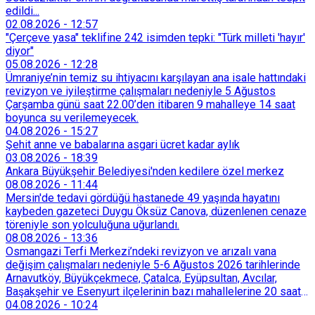
edildi...
02.08.2026
-
12:57
"Çerçeve yasa" teklifine 242 isimden tepki: "Türk milleti 'hayır'
diyor"
05.08.2026
-
12:28
Ümraniye’nin temiz su ihtiyacını karşılayan ana isale hattındaki
revizyon ve iyileştirme çalışmaları nedeniyle 5 Ağustos
Çarşamba günü saat 22.00’den itibaren 9 mahalleye 14 saat
boyunca su verilemeyecek.
04.08.2026
-
15:27
Şehit anne ve babalarına asgari ücret kadar aylık
03.08.2026
-
18:39
Ankara Büyükşehir Belediyesi'nden kedilere özel merkez
08.08.2026
-
11:44
Mersin'de tedavi gördüğü hastanede 49 yaşında hayatını
kaybeden gazeteci Duygu Öksüz Canova, düzenlenen cenaze
töreniyle son yolculuğuna uğurlandı.
08.08.2026
-
13:36
Osmangazi Terfi Merkezi’ndeki revizyon ve arızalı vana
değişim çalışmaları nedeniyle 5-6 Ağustos 2026 tarihlerinde
Arnavutköy, Büyükçekmece, Çatalca, Eyüpsultan, Avcılar,
Başakşehir ve Esenyurt ilçelerinin bazı mahallelerine 20 saat
süreyle su verilemeyecek.
04.08.2026
-
10:24