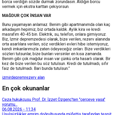
borca verdiğin sözde durmak zorundasın. Aldığın borcu
vermek için ekstra karttan çekiyorsun.
MAĞDUR ÇOK İNSAN VAR
Bunu yaşamayan anlamaz. Benim gibi apartmanımda olan kaç
arkadaşım hepimiz, biz ortada kaldık. Aylık kira ve kredi
masrafım 40-45 bin. Elektrik, su, telefon, onlara girmiyoruz.
Biz, İzmir depremzedesi olarak, bize verilen, rezerv alanında
orta asarlılara verilen, söz verdikleri evleri hibe istemiyoruz,
kendi imkanlarımızla zaten ödeyeceğiz onları. Bize verdikleri
sözleri tutsunlar, bize bunları versinler en kısa zamanda.
Benim gibi çok mağdur insan var çünkü orta hasarlı olarak. Bir
kez de bize verilen bu söz tutulsun. Kredi de tutulmadı, sıfır
faiz de tutulmadı. Bari bunda tutulsun.”
izmir
deprem
rezerv alan
En çok okunanlar
Ceza hukukçusu Prof. Dr. İzzet Özgenç'ten "çerçeve yasa"
yorumu...
06.08.2026
-
11:34
Usulsüzlükler emrim doğrultusunda müfettiş tarafından tespit