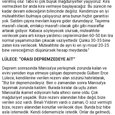
verilmiş olur. Tabii ki çok büyük mağduriyetler yaşıyoruz. Kira
vermezken bir anda kira vermeye başlayacağız. Bu sürecin ne
kadar devam edeceğinin bilincinde değiliz. Kendimize en iyi
müteahhitleri bulmaya çalışıyoruz ama bunun hiçbir garantisi
yok. Saldım çayıra mevlam kayıra gider durumdayız. Taşınma
masrafı olacak, emlakçı masrafı olacak gibi gibi masraflar
artarak gidiyor. Kabaca söyleyecek olursak, müteahhite
verilecek para artı kiraya yardımcı ceplerimizden 60-50 bin lira
normal yaşamımızdan çıkacak vaziyettedir. Çünkü 30-35 bine
zaten kira verilecek. Müteahhite de ayrı ki en iyi misal 20-25
bine vereceğimizi düşünürsek hesap meydanda.”
LÜLECE: “ORASI DEPREMZEDEYE AİT”
Deprem sonrasında Manisa’ya yerleşmek zorunda kalan ve
evini yeniden inşa etmeye çalışan depremzede Gülben Erce
Lülece, kendilerine verilen rezerv alan sözünü hatırlatarak,
“Biz bir depremzedeyiz. Ben o zamandan sonra Manisa'ya
taşınmak zorunda kaldım. Burada kiralar da uçtu zaten.
Manisa'da ikamet ediyorum hala altıncı sene oldu. Çok
mağduriyet yaşadık. Bize rezerv alanından hibe değil, bize
verilen söz vardı. Binali Yıldırım vardı o zaman, O söz vermişti
bize, rezerv alanından konutlar verilecek diye. Bunda biz hibe
asla istemedik. Kendi ödememizle istedik. Onlar da gelmedi,