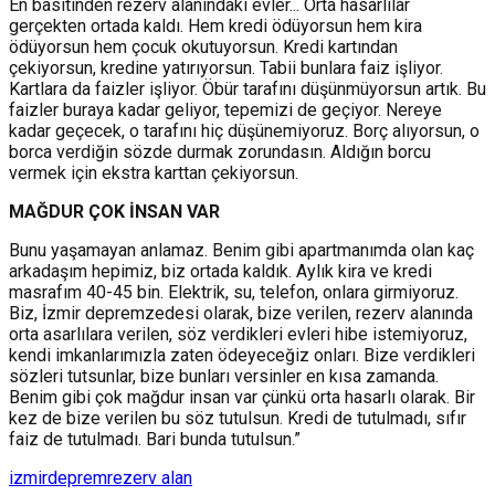
En basitinden rezerv alanındaki evler... Orta hasarlılar
gerçekten ortada kaldı. Hem kredi ödüyorsun hem kira
ödüyorsun hem çocuk okutuyorsun. Kredi kartından
çekiyorsun, kredine yatırıyorsun. Tabii bunlara faiz işliyor.
Kartlara da faizler işliyor. Öbür tarafını düşünmüyorsun artık. Bu
faizler buraya kadar geliyor, tepemizi de geçiyor. Nereye
kadar geçecek, o tarafını hiç düşünemiyoruz. Borç alıyorsun, o
borca verdiğin sözde durmak zorundasın. Aldığın borcu
vermek için ekstra karttan çekiyorsun.
MAĞDUR ÇOK İNSAN VAR
Bunu yaşamayan anlamaz. Benim gibi apartmanımda olan kaç
arkadaşım hepimiz, biz ortada kaldık. Aylık kira ve kredi
masrafım 40-45 bin. Elektrik, su, telefon, onlara girmiyoruz.
Biz, İzmir depremzedesi olarak, bize verilen, rezerv alanında
orta asarlılara verilen, söz verdikleri evleri hibe istemiyoruz,
kendi imkanlarımızla zaten ödeyeceğiz onları. Bize verdikleri
sözleri tutsunlar, bize bunları versinler en kısa zamanda.
Benim gibi çok mağdur insan var çünkü orta hasarlı olarak. Bir
kez de bize verilen bu söz tutulsun. Kredi de tutulmadı, sıfır
faiz de tutulmadı. Bari bunda tutulsun.”
izmir
deprem
rezerv alan