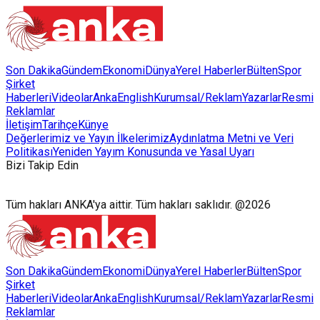
Son Dakika
Gündem
Ekonomi
Dünya
Yerel Haberler
Bülten
Spor
Şirket
Haberleri
Videolar
AnkaEnglish
Kurumsal/Reklam
Yazarlar
Resmi
Reklamlar
İletişim
Tarihçe
Künye
Değerlerimiz ve Yayın İlkelerimiz
Aydınlatma Metni ve Veri
Politikası
Yeniden Yayım Konusunda ve Yasal Uyarı
Bizi Takip Edin
Tüm hakları ANKA'ya aittir. Tüm hakları saklıdır. @2026
Son Dakika
Gündem
Ekonomi
Dünya
Yerel Haberler
Bülten
Spor
Şirket
Haberleri
Videolar
AnkaEnglish
Kurumsal/Reklam
Yazarlar
Resmi
Reklamlar