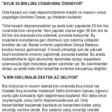
“AYLIK 35 BİN LİRA CİVARI KİRA ÖDENİYOR”
Orta hasarlı evi olan depremzdelerin maddi ve manevi sorun
yaşadığını belirten Özkan, şu ifadeleri kullandı:
“Orta hasarlı depremzedeler şu anda eski yapılarda 35 bin lira
civarında kira veriyorlar. Yeni yapılan olursa eğer 50 bin lira ile
60 bin lira arasında kira ödemek zorunda kalıyorlar. Bu
insanların konutlarına geri dönmesi için ödemiş oldukları
krediler de var. Bunlar evlerini yaptırırken Dünya Bankası
kredisi henüz gelmemişti. O kredi olmadığı için de yüksek
faizli kredilerle evlerini yaptırmak zorunda kaldılar. Bu arada
müteahhitlerle ilgili ekonomik durumdan dolayı inşaatların
uzamasıyla ilgili meydana gelen sıkıntılar var. Bu sıkıntılardan
dolayı şu anda hala orta hasarlılar evlerine kavuşmuş değiller.
“6 BİN 500 LİRALIK DESTEK AZ GELİYOR”
Biz biliyoruz ki rezerv alanda bin civarında boş konut var.
Oradaki boş konutlar maalesef farklı birimlere lojman, öğrenci
yurdu gibi konularla ilgili dağıtılmaya başlandı. Biz daha önce
söylemiştik; orası İzmir depremzedesine ait. Orta
hasarlılardan başlamak kaydıyla az hasarlılara kadar satış
önceliği verilsin dedik. Biz sadece satış önceliği istedik.