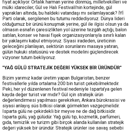
fiyat açıklıyor. Ortalık harman yerine dönmüş, milletvekilleri ve
mülki idareciler; Gül ve Halı Festivali'nin kortejinde, gül
yaprakları altında, bu haldeki vatandaşı mı selamlayacak? İYİ
Parti olarak, sergilenen bu tutumu reddediyoruz. Dünya lideri
olduğumuz bir ürünü konuşmak yerine, gül ile ilgisi olsun ya da
olmasın esnafın çaresizlikten yol üzerine tezgâh açtığı, balon
satılan, konser ve havai fişek organizasyonlarıyla sınırlı kalan
bir yaklaşımı kabul etmiyoruz. Siyasi iradeden, üreticinin
geleceğini planlayan, sektörün sorunlarını masaya yatıran,
gülün hukuki statüsünü ve destek modelini güçlendirecek
vizyoner tutum bekliyoruz.
"YAĞ GÜLÜ STRATEJİK DEĞERİ YÜKSEK BİR ÜRÜNDÜR"
Bizim yarımız kadar üretim yapan Bulgaristan, benzer
festivallerle yılda ortalama 200 bin turist çekebilmektedir.
Peki, her yıl düzenlenen festival nedeniyle Isparta’ya gelen
kayda değer turist var mıdır? Gül için stratejik ürün
değerlendirmesi yapılması gerekirken, Ankara bürokrasisi ve
siyasi anlayış süs bitkisi olarak görmekten vazgeçmelidir.
Isparta gülü ne çekirdekli bir meyve ne de dağ bitkisidir.
Isparta gülü, yağ gülüdür. Yağ gülü tıp, kozmetik, parfümeri,
gıda, temizlik ve turizm gibi birçok alanda kullanılan stratejik
değeri yüksek bir üründür. Stratejik ürünler ise savaş sebebi