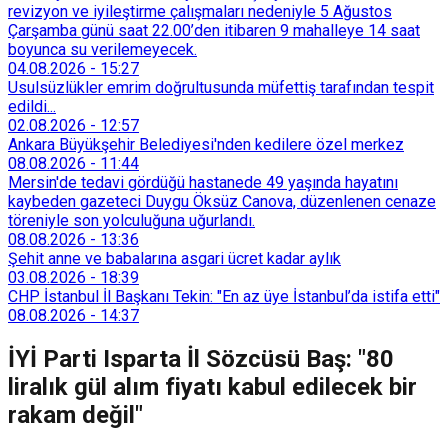
revizyon ve iyileştirme çalışmaları nedeniyle 5 Ağustos
Çarşamba günü saat 22.00’den itibaren 9 mahalleye 14 saat
boyunca su verilemeyecek.
04.08.2026
-
15:27
Usulsüzlükler emrim doğrultusunda müfettiş tarafından tespit
edildi...
02.08.2026
-
12:57
Ankara Büyükşehir Belediyesi'nden kedilere özel merkez
08.08.2026
-
11:44
Mersin'de tedavi gördüğü hastanede 49 yaşında hayatını
kaybeden gazeteci Duygu Öksüz Canova, düzenlenen cenaze
töreniyle son yolculuğuna uğurlandı.
08.08.2026
-
13:36
Şehit anne ve babalarına asgari ücret kadar aylık
03.08.2026
-
18:39
CHP İstanbul İl Başkanı Tekin: "En az üye İstanbul’da istifa etti"
08.08.2026
-
14:37
İYİ Parti Isparta İl Sözcüsü Baş: "80
liralık gül alım fiyatı kabul edilecek bir
rakam değil"