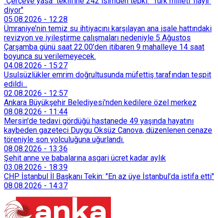
"Çerçeve yasa" teklifine 242 isimden tepki: "Türk milleti 'hayır'
diyor"
05.08.2026
-
12:28
Ümraniye’nin temiz su ihtiyacını karşılayan ana isale hattındaki
revizyon ve iyileştirme çalışmaları nedeniyle 5 Ağustos
Çarşamba günü saat 22.00’den itibaren 9 mahalleye 14 saat
boyunca su verilemeyecek.
04.08.2026
-
15:27
Usulsüzlükler emrim doğrultusunda müfettiş tarafından tespit
edildi...
02.08.2026
-
12:57
Ankara Büyükşehir Belediyesi'nden kedilere özel merkez
08.08.2026
-
11:44
Mersin'de tedavi gördüğü hastanede 49 yaşında hayatını
kaybeden gazeteci Duygu Öksüz Canova, düzenlenen cenaze
töreniyle son yolculuğuna uğurlandı.
08.08.2026
-
13:36
Şehit anne ve babalarına asgari ücret kadar aylık
03.08.2026
-
18:39
CHP İstanbul İl Başkanı Tekin: "En az üye İstanbul’da istifa etti"
08.08.2026
-
14:37