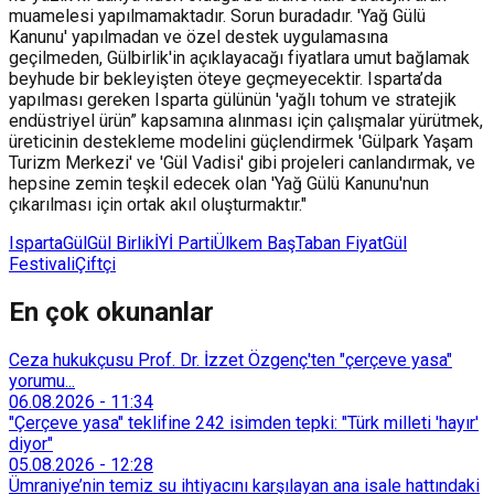
muamelesi yapılmamaktadır. Sorun buradadır. 'Yağ Gülü
Kanunu' yapılmadan ve özel destek uygulamasına
geçilmeden, Gülbirlik'in açıklayacağı fiyatlara umut bağlamak
beyhude bir bekleyişten öteye geçmeyecektir. Isparta’da
yapılması gereken Isparta gülünün 'yağlı tohum ve stratejik
endüstriyel ürün” kapsamına alınması için çalışmalar yürütmek,
üreticinin destekleme modelini güçlendirmek 'Gülpark Yaşam
Turizm Merkezi' ve 'Gül Vadisi' gibi projeleri canlandırmak, ve
hepsine zemin teşkil edecek olan 'Yağ Gülü Kanunu'nun
çıkarılması için ortak akıl oluşturmaktır."
Isparta
Gül
Gül Birlik
İYİ Parti
Ülkem Baş
Taban Fiyat
Gül
Festivali
Çiftçi
En çok okunanlar
Ceza hukukçusu Prof. Dr. İzzet Özgenç'ten "çerçeve yasa"
yorumu...
06.08.2026
-
11:34
"Çerçeve yasa" teklifine 242 isimden tepki: "Türk milleti 'hayır'
diyor"
05.08.2026
-
12:28
Ümraniye’nin temiz su ihtiyacını karşılayan ana isale hattındaki