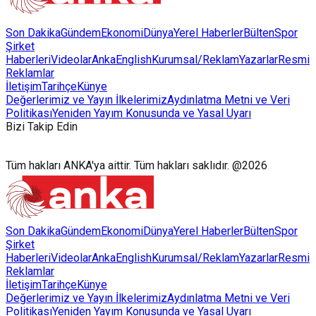
Son Dakika
Gündem
Ekonomi
Dünya
Yerel Haberler
Bülten
Spor
Şirket
Haberleri
Videolar
AnkaEnglish
Kurumsal/Reklam
Yazarlar
Resmi
Reklamlar
İletişim
Tarihçe
Künye
Değerlerimiz ve Yayın İlkelerimiz
Aydınlatma Metni ve Veri
Politikası
Yeniden Yayım Konusunda ve Yasal Uyarı
Bizi Takip Edin
Tüm hakları ANKA'ya aittir. Tüm hakları saklıdır. @2026
Son Dakika
Gündem
Ekonomi
Dünya
Yerel Haberler
Bülten
Spor
Şirket
Haberleri
Videolar
AnkaEnglish
Kurumsal/Reklam
Yazarlar
Resmi
Reklamlar
İletişim
Tarihçe
Künye
Değerlerimiz ve Yayın İlkelerimiz
Aydınlatma Metni ve Veri
Politikası
Yeniden Yayım Konusunda ve Yasal Uyarı