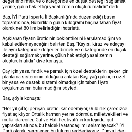
değerlendirmek ve o kategoride en düşük desteği sağlamak
yerine, gülün hak ettiği yasal zemin oluşturulmalıdır" dedi.
Baş, İYİ Parti Isparta İl Başkanlığı'nda düzenlediği basın
toplantısında, Gülbirlik'in gülün kilogramı başına taban fiyat
olarak net 80 lira belirlediğini hatırlattı.
Açıklanan fiyatın üreticinin beklentilerini karşılamadığını ve
kabul edilemeyeceğini belirten Baş, "Kayısı, kiraz ve adaçayı
ile aynı kategoride değerlendirmek ve o kategoride en düşük
desteği sağlamak yerine, gülün hak ettiği yasal zemin
oluşturulmalıdır" diye konuştu.
Çay için yasa, fındık ve pamuk için özel desteklerin, şeker için
planlama sisteminin olduğunu anlatan Baş, yağ gülü için özel
bir yasa ve destek sistemi olmadığı için taban fiyatı
uygulamasının bulunmadığını söyledi.
Baş, şöyle konuştu:
"Her yıl çiftçi perişan, üretici kar edemiyor, Gülbirlik çaresizce
fiyat açıklıyor. Ortalık harman yerine dönmüş, milletvekilleri ve
mülki idareciler; Gül ve Halı Festivali'nin kortejinde, gül
yaprakları altında, bu haldeki vatandaşı mı selamlayacak? İYİ
Parti olarak, sergilenen bu tutumu reddediyoruz. Dünya lideri