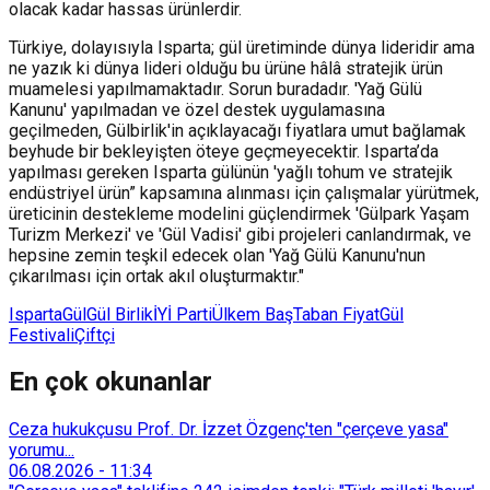
olacak kadar hassas ürünlerdir.
Türkiye, dolayısıyla Isparta; gül üretiminde dünya lideridir ama
ne yazık ki dünya lideri olduğu bu ürüne hâlâ stratejik ürün
muamelesi yapılmamaktadır. Sorun buradadır. 'Yağ Gülü
Kanunu' yapılmadan ve özel destek uygulamasına
geçilmeden, Gülbirlik'in açıklayacağı fiyatlara umut bağlamak
beyhude bir bekleyişten öteye geçmeyecektir. Isparta’da
yapılması gereken Isparta gülünün 'yağlı tohum ve stratejik
endüstriyel ürün” kapsamına alınması için çalışmalar yürütmek,
üreticinin destekleme modelini güçlendirmek 'Gülpark Yaşam
Turizm Merkezi' ve 'Gül Vadisi' gibi projeleri canlandırmak, ve
hepsine zemin teşkil edecek olan 'Yağ Gülü Kanunu'nun
çıkarılması için ortak akıl oluşturmaktır."
Isparta
Gül
Gül Birlik
İYİ Parti
Ülkem Baş
Taban Fiyat
Gül
Festivali
Çiftçi
En çok okunanlar
Ceza hukukçusu Prof. Dr. İzzet Özgenç'ten "çerçeve yasa"
yorumu...
06.08.2026
-
11:34