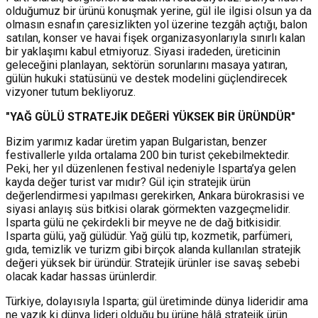
olduğumuz bir ürünü konuşmak yerine, gül ile ilgisi olsun ya da
olmasın esnafın çaresizlikten yol üzerine tezgâh açtığı, balon
satılan, konser ve havai fişek organizasyonlarıyla sınırlı kalan
bir yaklaşımı kabul etmiyoruz. Siyasi iradeden, üreticinin
geleceğini planlayan, sektörün sorunlarını masaya yatıran,
gülün hukuki statüsünü ve destek modelini güçlendirecek
vizyoner tutum bekliyoruz.
"YAĞ GÜLÜ STRATEJİK DEĞERİ YÜKSEK BİR ÜRÜNDÜR"
Bizim yarımız kadar üretim yapan Bulgaristan, benzer
festivallerle yılda ortalama 200 bin turist çekebilmektedir.
Peki, her yıl düzenlenen festival nedeniyle Isparta’ya gelen
kayda değer turist var mıdır? Gül için stratejik ürün
değerlendirmesi yapılması gerekirken, Ankara bürokrasisi ve
siyasi anlayış süs bitkisi olarak görmekten vazgeçmelidir.
Isparta gülü ne çekirdekli bir meyve ne de dağ bitkisidir.
Isparta gülü, yağ gülüdür. Yağ gülü tıp, kozmetik, parfümeri,
gıda, temizlik ve turizm gibi birçok alanda kullanılan stratejik
değeri yüksek bir üründür. Stratejik ürünler ise savaş sebebi
olacak kadar hassas ürünlerdir.
Türkiye, dolayısıyla Isparta; gül üretiminde dünya lideridir ama
ne yazık ki dünya lideri olduğu bu ürüne hâlâ stratejik ürün