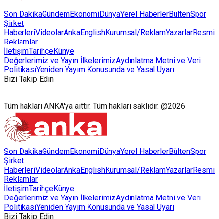
Son Dakika
Gündem
Ekonomi
Dünya
Yerel Haberler
Bülten
Spor
Şirket
Haberleri
Videolar
AnkaEnglish
Kurumsal/Reklam
Yazarlar
Resmi
Reklamlar
İletişim
Tarihçe
Künye
Değerlerimiz ve Yayın İlkelerimiz
Aydınlatma Metni ve Veri
Politikası
Yeniden Yayım Konusunda ve Yasal Uyarı
Bizi Takip Edin
Tüm hakları ANKA'ya aittir. Tüm hakları saklıdır. @2026
Son Dakika
Gündem
Ekonomi
Dünya
Yerel Haberler
Bülten
Spor
Şirket
Haberleri
Videolar
AnkaEnglish
Kurumsal/Reklam
Yazarlar
Resmi
Reklamlar
İletişim
Tarihçe
Künye
Değerlerimiz ve Yayın İlkelerimiz
Aydınlatma Metni ve Veri
Politikası
Yeniden Yayım Konusunda ve Yasal Uyarı
Bizi Takip Edin