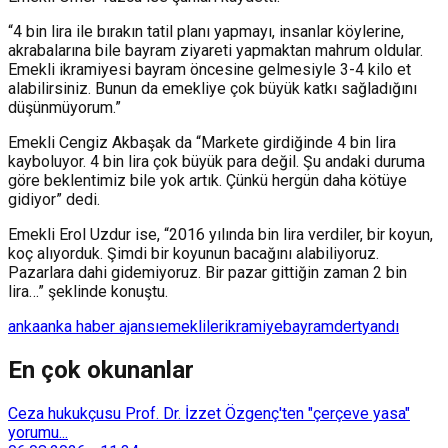
“4 bin lira ile bırakın tatil planı yapmayı, insanlar köylerine,
akrabalarına bile bayram ziyareti yapmaktan mahrum oldular.
Emekli ikramiyesi bayram öncesine gelmesiyle 3-4 kilo et
alabilirsiniz. Bunun da emekliye çok büyük katkı sağladığını
düşünmüyorum.”
Emekli Cengiz Akbaşak da “Markete girdiğinde 4 bin lira
kayboluyor. 4 bin lira çok büyük para değil. Şu andaki duruma
göre beklentimiz bile yok artık. Çünkü hergün daha kötüye
gidiyor” dedi.
Emekli Erol Uzdur ise, “2016 yılında bin lira verdiler, bir koyun,
koç alıyorduk. Şimdi bir koyunun bacağını alabiliyoruz.
Pazarlara dahi gidemiyoruz. Bir pazar gittiğin zaman 2 bin
lira…” şeklinde konuştu.
anka
anka haber ajansı
emekliler
ikramiye
bayram
dert
yandı
En çok okunanlar
Ceza hukukçusu Prof. Dr. İzzet Özgenç'ten "çerçeve yasa"
yorumu...