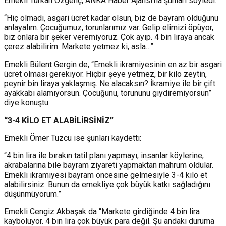
Emekli Türkan Özgenç, ANKA Haber Ajansı'na şunları söyledi:
“Hiç olmadı, asgari ücret kadar olsun, biz de bayram olduğunu
anlayalım. Çocuğumuz, torunlarımız var. Gelip elimizi öpüyor,
biz onlara bir şeker veremiyoruz. Çok ayıp. 4 bin liraya ancak
çerez alabilirim. Markete yetmez ki, asla…”
Emekli Bülent Gergin de, “Emekli ikramiyesinin en az bir asgari
ücret olması gerekiyor. Hiçbir şeye yetmez, bir kilo zeytin,
peynir bin liraya yaklaşmış. Ne alacaksın? İkramiye ile bir çift
ayakkabı alamıyorsun. Çocuğunu, torununu giydiremiyorsun”
diye konuştu.
“3-4 KİLO ET ALABİLİRSİNİZ”
Emekli Ömer Tuzcu ise şunları kaydetti:
“4 bin lira ile bırakın tatil planı yapmayı, insanlar köylerine,
akrabalarına bile bayram ziyareti yapmaktan mahrum oldular.
Emekli ikramiyesi bayram öncesine gelmesiyle 3-4 kilo et
alabilirsiniz. Bunun da emekliye çok büyük katkı sağladığını
düşünmüyorum.”
Emekli Cengiz Akbaşak da “Markete girdiğinde 4 bin lira
kayboluyor. 4 bin lira çok büyük para değil. Şu andaki duruma