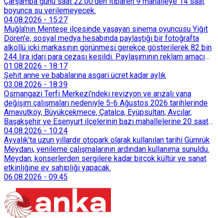
Çarşamba günü saat 22.00’den itibaren 9 mahalleye 14 saat
boyunca su verilemeyecek.
04.08.2026
-
15:27
Muğla'nın Menteşe ilçesinde yaşayan sinema oyuncusu Yiğit
Dören'e, sosyal medya hesabında paylaştığı bir fotoğrafta
alkollü içki markasının görünmesi gerekçe gösterilerek 82 bin
244 lira idari para cezası kesildi. Paylaşımının reklam amacı
taşımadığını savunan Dören, cezanın iptali için yargıya
01.08.2026
-
18:17
başvurdu.
Şehit anne ve babalarına asgari ücret kadar aylık
03.08.2026
-
18:39
Osmangazi Terfi Merkezi’ndeki revizyon ve arızalı vana
değişim çalışmaları nedeniyle 5-6 Ağustos 2026 tarihlerinde
Arnavutköy, Büyükçekmece, Çatalca, Eyüpsultan, Avcılar,
Başakşehir ve Esenyurt ilçelerinin bazı mahallelerine 20 saat
süreyle su verilemeyecek.
04.08.2026
-
10:24
Ayvalık'ta uzun yıllardır otopark olarak kullanılan tarihi Gümrük
Meydanı, yenileme çalışmalarının ardından kullanıma sunuldu.
Meydan, konserlerden sergilere kadar birçok kültür ve sanat
etkinliğine ev sahipliği yapacak.
06.08.2026
-
09:45