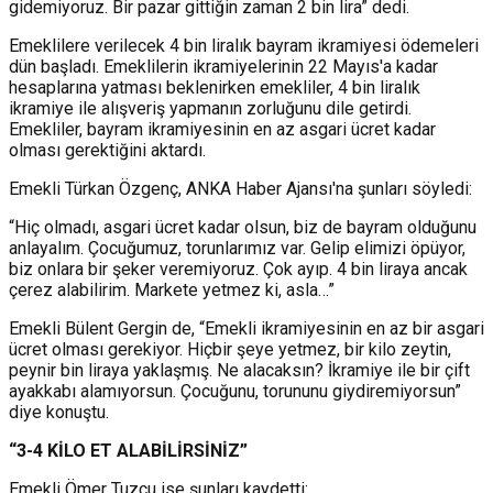
gidemiyoruz. Bir pazar gittiğin zaman 2 bin lira” dedi.
Emeklilere verilecek 4 bin liralık bayram ikramiyesi ödemeleri
dün başladı. Emeklilerin ikramiyelerinin 22 Mayıs'a kadar
hesaplarına yatması beklenirken emekliler, 4 bin liralık
ikramiye ile alışveriş yapmanın zorluğunu dile getirdi.
Emekliler, bayram ikramiyesinin en az asgari ücret kadar
olması gerektiğini aktardı.
Emekli Türkan Özgenç, ANKA Haber Ajansı'na şunları söyledi:
“Hiç olmadı, asgari ücret kadar olsun, biz de bayram olduğunu
anlayalım. Çocuğumuz, torunlarımız var. Gelip elimizi öpüyor,
biz onlara bir şeker veremiyoruz. Çok ayıp. 4 bin liraya ancak
çerez alabilirim. Markete yetmez ki, asla…”
Emekli Bülent Gergin de, “Emekli ikramiyesinin en az bir asgari
ücret olması gerekiyor. Hiçbir şeye yetmez, bir kilo zeytin,
peynir bin liraya yaklaşmış. Ne alacaksın? İkramiye ile bir çift
ayakkabı alamıyorsun. Çocuğunu, torununu giydiremiyorsun”
diye konuştu.
“3-4 KİLO ET ALABİLİRSİNİZ”
Emekli Ömer Tuzcu ise şunları kaydetti: