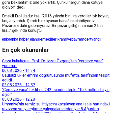
göre beklentimiz bile yok artık. Çünkü hergün daha kötüye
gidiyor” dedi.
Emekli Erol Uzdur ise, “2016 yılında bin lira verdiler, bir koyun,
koç alıyorduk. Şimdi bir koyunun bacağını alabiliyoruz.
Pazarlara dahi gidemiyoruz. Bir pazar gittiğin zaman 2 bin
lira…” şeklinde konuştu.
anka
anka haber ajansı
emekliler
ikramiye
bayram
dert
yandı
En çok okunanlar
Ceza hukukçusu Prof. Dr. İzzet Özgenç'ten "çerçeve yasa"
yorumu...
06.08.2026
-
11:34
Usulsüzlükler emrim doğrultusunda müfettiş tarafından tespit
edildi...
02.08.2026
-
12:57
"Çerçeve yasa" teklifine 242 isimden tepki: "Türk milleti 'hayır'
diyor"
05.08.2026
-
12:28
Ümraniye’nin temiz su ihtiyacını karşılayan ana isale hattındaki
revizyon ve iyileştirme çalışmaları nedeniyle 5 Ağustos