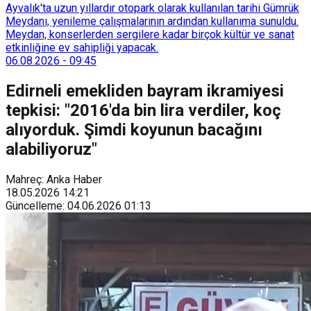
Ayvalık'ta uzun yıllardır otopark olarak kullanılan tarihi Gümrük
Meydanı, yenileme çalışmalarının ardından kullanıma sunuldu.
Meydan, konserlerden sergilere kadar birçok kültür ve sanat
etkinliğine ev sahipliği yapacak.
06.08.2026
-
09:45
Edirneli emekliden bayram ikramiyesi
tepkisi: "2016'da bin lira verdiler, koç
alıyorduk. Şimdi koyunun bacağını
alabiliyoruz"
Mahreç: Anka Haber
18.05.2026
14:21
Güncelleme
:
04.06.2026
01:13