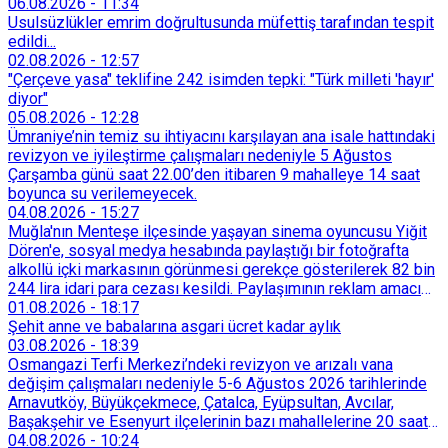
06.08.2026
-
11:34
Usulsüzlükler emrim doğrultusunda müfettiş tarafından tespit
edildi...
02.08.2026
-
12:57
"Çerçeve yasa" teklifine 242 isimden tepki: "Türk milleti 'hayır'
diyor"
05.08.2026
-
12:28
Ümraniye’nin temiz su ihtiyacını karşılayan ana isale hattındaki
revizyon ve iyileştirme çalışmaları nedeniyle 5 Ağustos
Çarşamba günü saat 22.00’den itibaren 9 mahalleye 14 saat
boyunca su verilemeyecek.
04.08.2026
-
15:27
Muğla'nın Menteşe ilçesinde yaşayan sinema oyuncusu Yiğit
Dören'e, sosyal medya hesabında paylaştığı bir fotoğrafta
alkollü içki markasının görünmesi gerekçe gösterilerek 82 bin
244 lira idari para cezası kesildi. Paylaşımının reklam amacı
taşımadığını savunan Dören, cezanın iptali için yargıya
01.08.2026
-
18:17
başvurdu.
Şehit anne ve babalarına asgari ücret kadar aylık
03.08.2026
-
18:39
Osmangazi Terfi Merkezi’ndeki revizyon ve arızalı vana
değişim çalışmaları nedeniyle 5-6 Ağustos 2026 tarihlerinde
Arnavutköy, Büyükçekmece, Çatalca, Eyüpsultan, Avcılar,
Başakşehir ve Esenyurt ilçelerinin bazı mahallelerine 20 saat
süreyle su verilemeyecek.
04.08.2026
-
10:24