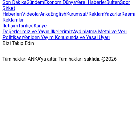
Son Dakika
Gündem
Ekonomi
Dünya
Yerel Haberler
Bülten
Spor
Şirket
Haberleri
Videolar
AnkaEnglish
Kurumsal/Reklam
Yazarlar
Resmi
Reklamlar
İletişim
Tarihçe
Künye
Değerlerimiz ve Yayın İlkelerimiz
Aydınlatma Metni ve Veri
Politikası
Yeniden Yayım Konusunda ve Yasal Uyarı
Bizi Takip Edin
Tüm hakları ANKA'ya aittir. Tüm hakları saklıdır. @2026