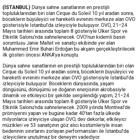
(İSTANBUL)
Dünya sahne sanatlarının en prestijli
topluluklarından biri olan Cirque du Soleil 10 yıl aradan sonra,
böceklerin büyüleyici ve hareketli evrenini merkeze alan OVO
gösterisiyle İstanbul’da izleyiciyle buluşuyor. OVO, 21–24
Mayıs tarihleri arasında toplam 8 gösteriyle Ülker Spor ve
Etkinlik Salonu’nda sahnelenecek. OVO’nun kıdemli basın
sorumlusu Janie Mallet ve sanatçı ekibinde yer alan
Muhammed Emir Buhari Erdoğan bu akşam gerçekleştirilecek
ilk gösteri öncesi ANKA’ya konuştu.
Dünya sahne sanatlarının en prestijli topluluklarından biri olan
Cirque du Soleil 10 yıl aradan sonra, böceklerin büyüleyici ve
hareketli evrenini merkeze alan OVO gösterisiyle İstanbul’da
izleyiciyle buluşuyor. Böceklerin dünyasında, yaşam
döngüsünü, dönüşümü ve doğanın enerjisinin akrobasiyle
dinamik ve etkileyici bir şekilde sergilendiği yapım, 21–24
Mayıs tarihleri arasında toplam 8 gösteriyle Ülker Spor ve
Etkinlik Salonu’nda sahnelenecek. 2009 yılında Montreal’de
prömiyerini yapan ve bugüne kadar 40’tan fazla ülkede
milyonlarca izleyiciye ulaşan OVO, dev dekorlar, etkileyici
müzikleri ve 53 sanatçının göz alıcı kostümleriyle insan
bedeninin sınırlarını zorlayan performansları ile İstanbul’da
izleyicilere unutulmaz bir deneyim vadediyor.