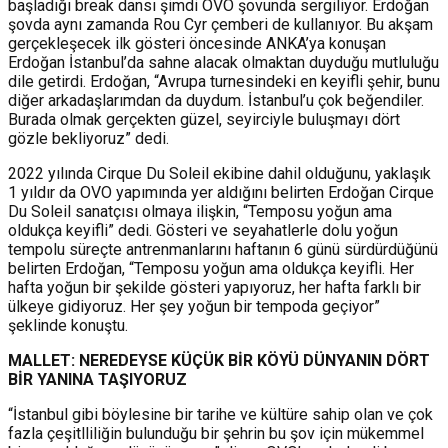
başladığı break dansı şimdi OVO şovunda sergiliyor. Erdoğan
şovda aynı zamanda Rou Cyr çemberi de kullanıyor. Bu akşam
gerçekleşecek ilk gösteri öncesinde ANKA’ya konuşan
Erdoğan İstanbul’da sahne alacak olmaktan duyduğu mutluluğu
dile getirdi. Erdoğan, “Avrupa turnesindeki en keyifli şehir, bunu
diğer arkadaşlarımdan da duydum. İstanbul’u çok beğendiler.
Burada olmak gerçekten güzel, seyirciyle buluşmayı dört
gözle bekliyoruz” dedi.
2022 yılında Cirque Du Soleil ekibine dahil olduğunu, yaklaşık
1 yıldır da OVO yapımında yer aldığını belirten Erdoğan Cirque
Du Soleil sanatçısı olmaya ilişkin, “Temposu yoğun ama
oldukça keyifli” dedi. Gösteri ve seyahatlerle dolu yoğun
tempolu süreçte antrenmanlarını haftanın 6 günü sürdürdüğünü
belirten Erdoğan, “Temposu yoğun ama oldukça keyifli. Her
hafta yoğun bir şekilde gösteri yapıyoruz, her hafta farklı bir
ülkeye gidiyoruz. Her şey yoğun bir tempoda geçiyor”
şeklinde konuştu.
MALLET: NEREDEYSE KÜÇÜK BİR KÖYÜ DÜNYANIN DÖRT
BİR YANINA TAŞIYORUZ
“İstanbul gibi böylesine bir tarihe ve kültüre sahip olan ve çok
fazla çeşitlliliğin bulunduğu bir şehrin bu şov için mükemmel