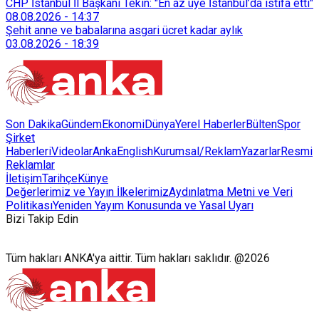
CHP İstanbul İl Başkanı Tekin: "En az üye İstanbul’da istifa etti"
08.08.2026
-
14:37
Şehit anne ve babalarına asgari ücret kadar aylık
03.08.2026
-
18:39
Son Dakika
Gündem
Ekonomi
Dünya
Yerel Haberler
Bülten
Spor
Şirket
Haberleri
Videolar
AnkaEnglish
Kurumsal/Reklam
Yazarlar
Resmi
Reklamlar
İletişim
Tarihçe
Künye
Değerlerimiz ve Yayın İlkelerimiz
Aydınlatma Metni ve Veri
Politikası
Yeniden Yayım Konusunda ve Yasal Uyarı
Bizi Takip Edin
Tüm hakları ANKA'ya aittir. Tüm hakları saklıdır. @2026