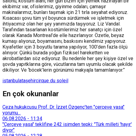
salonu, kostüm alanı, her gün bizim için yemek hazırlayan bir
ekibimiz var, ofislerimiz, giyinme odaları, çamaşır
makinalarımız, bunları taşımak için 21 tırla seyahat ediyoruz.
Kısacası şovu tüm yıl boyunca sürdürmek ve işletmek için
ihtiyacımız olan her şey yanımızda taşıyoruz. Liz Vandal.
Tarafından tasarlanan kostümlerimiz her sanatçı için özel
olarak Kanada Montreal’de elle hazırlanıyor. Özetle, beyaz
kumaşı alıyoruz, boyamasını, baskısını kendimiz yapıyoruz.
Kıyafetler için 3 boyutlu tarama yapılıyor, 100’den fazla ölçü
alınıyor. Çünkü burada yoğun fiziksel hareketten ve
akrobatlardan söz ediyoruz. Bu nedenle her şey kişiye özel ve
şovda yapıtklarına göre, vücutlarına tam uyumlu olacak şekilde
dikiliyor. Ve ‘böcek’lerin görünümü makyajla tamamlanıyor.”
istanbul
ataşehir
cirque du soleil
En çok okunanlar
Ceza hukukçusu Prof. Dr. İzzet Özgenç'ten "çerçeve yasa"
yorumu...
06.08.2026
-
11:34
"Çerçeve yasa" teklifine 242 isimden tepki: "Türk milleti 'hayır'
diyor"
05.08.2026
-
12:28