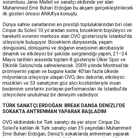
sorumlusu Janie Mallet ve sanatçı ekibinde yer alan
Muhammed Emir Buhari Erdoğan bu akşam gerçekleştirilecek
ilk gösteri öncesi ANKA’ya konuştu.
Dünya sahne sanatlarının en prestijli topluluklarından biri olan
Cirque du Soleil 10 yıl aradan sonra, böceklerin büyüleyici ve
hareketli evrenini merkeze alan OVO gösterisiyle İstanbul’da
izleyiciyle buluşuyor. Böceklerin dünyasında, yaşam
döngüsünü, dönüşümü ve doğanın enerjisinin akrobasiyle
dinamik ve etkileyici bir şekilde sergilendiği yapım, 21–24
Mayıs tarihleri arasında toplam 8 gösteriyle Ülker Spor ve
Etkinlik Salonu’nda sahnelenecek. 2009 yılında Montreal’de
prömiyerini yapan ve bugüne kadar 40’tan fazla ülkede
milyonlarca izleyiciye ulaşan OVO, dev dekorlar, etkileyici
müzikleri ve 53 sanatçının göz alıcı kostümleriyle insan
bedeninin sınırlarını zorlayan performansları ile İstanbul’da
izleyicilere unutulmaz bir deneyim vadediyor.
TÜRK SANATÇI ERDOĞAN: BREAK DANSA DENİZLİ'DE
SOKAKTA ANTRENMAN YAPARAK BAŞLADIM
OVO ekibindeki bir Türk sanatçı da yer alıyor. Cirque Du
Soleil’e katılan ilk Türk sanatçı olan 35 yaşındaki Muhammed
Emir Buhari Erdoğan, Deniz’li sokaklarda antrenman yaparak