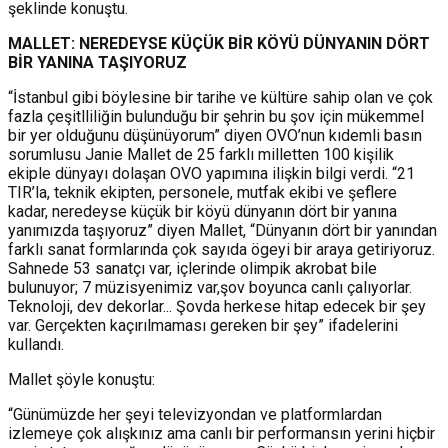
şeklinde konuştu.
MALLET: NEREDEYSE KÜÇÜK BİR KÖYÜ DÜNYANIN DÖRT
BİR YANINA TAŞIYORUZ
“İstanbul gibi böylesine bir tarihe ve kültüre sahip olan ve çok
fazla çeşitlliliğin bulunduğu bir şehrin bu şov için mükemmel
bir yer olduğunu düşünüyorum” diyen OVO’nun kıdemli basın
sorumlusu Janie Mallet de 25 farklı milletten 100 kişilik
ekiple dünyayı dolaşan OVO yapımına ilişkin bilgi verdi. “21
TIR’la, teknik ekipten, personele, mutfak ekibi ve şeflere
kadar, neredeyse küçük bir köyü dünyanın dört bir yanına
yanımızda taşıyoruz” diyen Mallet, “Dünyanın dört bir yanından
farklı sanat formlarında çok sayıda ögeyi bir araya getiriyoruz.
Sahnede 53 sanatçı var, içlerinde olimpik akrobat bile
bulunuyor; 7 müzisyenimiz var,şov boyunca canlı çalıyorlar.
Teknoloji, dev dekorlar... Şovda herkese hitap edecek bir şey
var. Gerçekten kaçırılmaması gereken bir şey” ifadelerini
kullandı.
Mallet şöyle konuştu:
“Günümüzde her şeyi televizyondan ve platformlardan
izlemeye çok alışkınız ama canlı bir performansın yerini hiçbir