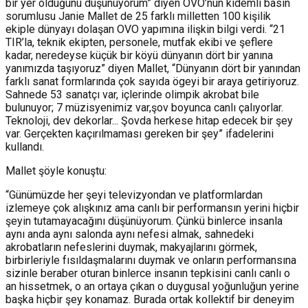
bir yer olduğunu düşünüyorum” diyen OVO’nun kıdemli basın
sorumlusu Janie Mallet de 25 farklı milletten 100 kişilik
ekiple dünyayı dolaşan OVO yapımına ilişkin bilgi verdi. “21
TIR’la, teknik ekipten, personele, mutfak ekibi ve şeflere
kadar, neredeyse küçük bir köyü dünyanın dört bir yanına
yanımızda taşıyoruz” diyen Mallet, “Dünyanın dört bir yanından
farklı sanat formlarında çok sayıda ögeyi bir araya getiriyoruz.
Sahnede 53 sanatçı var, içlerinde olimpik akrobat bile
bulunuyor; 7 müzisyenimiz var,şov boyunca canlı çalıyorlar.
Teknoloji, dev dekorlar... Şovda herkese hitap edecek bir şey
var. Gerçekten kaçırılmaması gereken bir şey” ifadelerini
kullandı.
Mallet şöyle konuştu:
“Günümüzde her şeyi televizyondan ve platformlardan
izlemeye çok alışkınız ama canlı bir performansın yerini hiçbir
şeyin tutamayacağını düşünüyorum. Çünkü binlerce insanla
aynı anda aynı salonda aynı nefesi almak, sahnedeki
akrobatların nefeslerini duymak, makyajlarını görmek,
birbirleriyle fısıldaşmalarını duymak ve onların performansına
sizinle beraber oturan binlerce insanın tepkisini canlı canlı o
an hissetmek, o an ortaya çıkan o duygusal yoğunluğun yerine
başka hiçbir şey konamaz. Burada ortak kollektif bir deneyim