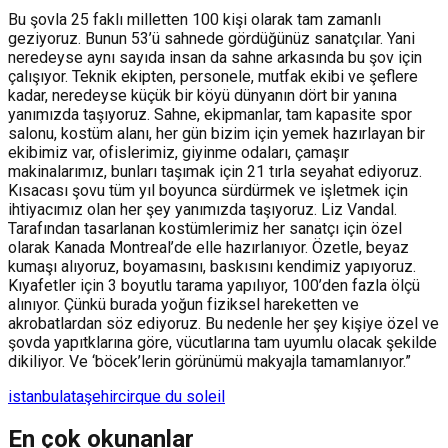
Bu şovla 25 faklı milletten 100 kişi olarak tam zamanlı
geziyoruz. Bunun 53’ü sahnede gördüğünüz sanatçılar. Yani
neredeyse aynı sayıda insan da sahne arkasında bu şov için
çalışıyor. Teknik ekipten, personele, mutfak ekibi ve şeflere
kadar, neredeyse küçük bir köyü dünyanın dört bir yanına
yanımızda taşıyoruz. Sahne, ekipmanlar, tam kapasite spor
salonu, kostüm alanı, her gün bizim için yemek hazırlayan bir
ekibimiz var, ofislerimiz, giyinme odaları, çamaşır
makinalarımız, bunları taşımak için 21 tırla seyahat ediyoruz.
Kısacası şovu tüm yıl boyunca sürdürmek ve işletmek için
ihtiyacımız olan her şey yanımızda taşıyoruz. Liz Vandal.
Tarafından tasarlanan kostümlerimiz her sanatçı için özel
olarak Kanada Montreal’de elle hazırlanıyor. Özetle, beyaz
kumaşı alıyoruz, boyamasını, baskısını kendimiz yapıyoruz.
Kıyafetler için 3 boyutlu tarama yapılıyor, 100’den fazla ölçü
alınıyor. Çünkü burada yoğun fiziksel hareketten ve
akrobatlardan söz ediyoruz. Bu nedenle her şey kişiye özel ve
şovda yapıtklarına göre, vücutlarına tam uyumlu olacak şekilde
dikiliyor. Ve ‘böcek’lerin görünümü makyajla tamamlanıyor.”
istanbul
ataşehir
cirque du soleil
En çok okunanlar