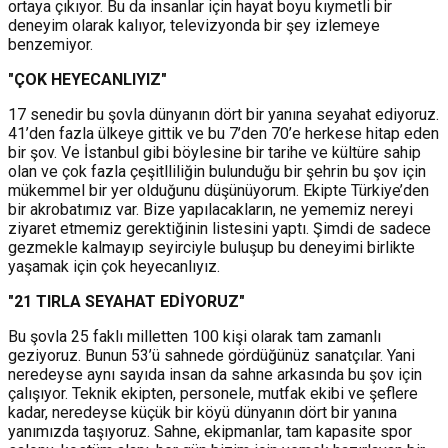
ortaya çıkıyor. Bu da insanlar için hayat boyu kıymetli bir
deneyim olarak kalıyor, televizyonda bir şey izlemeye
benzemiyor.
"ÇOK HEYECANLIYIZ"
17 senedir bu şovla dünyanın dört bir yanına seyahat ediyoruz.
41’den fazla ülkeye gittik ve bu 7’den 70’e herkese hitap eden
bir şov. Ve İstanbul gibi böylesine bir tarihe ve kültüre sahip
olan ve çok fazla çeşitlliliğin bulunduğu bir şehrin bu şov için
mükemmel bir yer olduğunu düşünüyorum. Ekipte Türkiye’den
bir akrobatımız var. Bize yapılacakların, ne yememiz nereyi
ziyaret etmemiz gerektiğinin listesini yaptı. Şimdi de sadece
gezmekle kalmayıp seyirciyle buluşup bu deneyimi birlikte
yaşamak için çok heyecanlıyız.
"21 TIRLA SEYAHAT EDİYORUZ"
Bu şovla 25 faklı milletten 100 kişi olarak tam zamanlı
geziyoruz. Bunun 53’ü sahnede gördüğünüz sanatçılar. Yani
neredeyse aynı sayıda insan da sahne arkasında bu şov için
çalışıyor. Teknik ekipten, personele, mutfak ekibi ve şeflere
kadar, neredeyse küçük bir köyü dünyanın dört bir yanına
yanımızda taşıyoruz. Sahne, ekipmanlar, tam kapasite spor