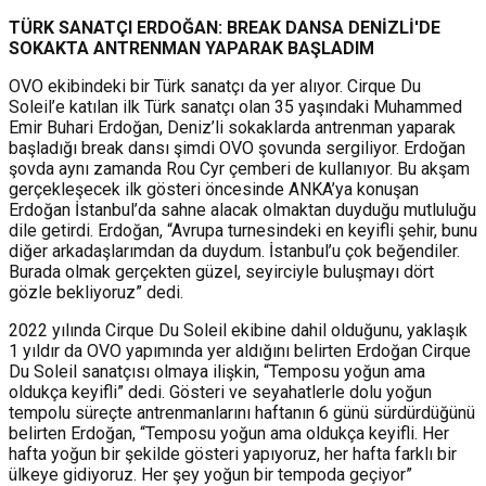
TÜRK SANATÇI ERDOĞAN: BREAK DANSA DENİZLİ'DE
SOKAKTA ANTRENMAN YAPARAK BAŞLADIM
OVO ekibindeki bir Türk sanatçı da yer alıyor. Cirque Du
Soleil’e katılan ilk Türk sanatçı olan 35 yaşındaki Muhammed
Emir Buhari Erdoğan, Deniz’li sokaklarda antrenman yaparak
başladığı break dansı şimdi OVO şovunda sergiliyor. Erdoğan
şovda aynı zamanda Rou Cyr çemberi de kullanıyor. Bu akşam
gerçekleşecek ilk gösteri öncesinde ANKA’ya konuşan
Erdoğan İstanbul’da sahne alacak olmaktan duyduğu mutluluğu
dile getirdi. Erdoğan, “Avrupa turnesindeki en keyifli şehir, bunu
diğer arkadaşlarımdan da duydum. İstanbul’u çok beğendiler.
Burada olmak gerçekten güzel, seyirciyle buluşmayı dört
gözle bekliyoruz” dedi.
2022 yılında Cirque Du Soleil ekibine dahil olduğunu, yaklaşık
1 yıldır da OVO yapımında yer aldığını belirten Erdoğan Cirque
Du Soleil sanatçısı olmaya ilişkin, “Temposu yoğun ama
oldukça keyifli” dedi. Gösteri ve seyahatlerle dolu yoğun
tempolu süreçte antrenmanlarını haftanın 6 günü sürdürdüğünü
belirten Erdoğan, “Temposu yoğun ama oldukça keyifli. Her
hafta yoğun bir şekilde gösteri yapıyoruz, her hafta farklı bir
ülkeye gidiyoruz. Her şey yoğun bir tempoda geçiyor”