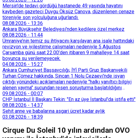
Mersin'de tedavi gördüğü hastanede 49 yaşında hayatını
kaybeden gazeteci Duygu Öksüz Canova, düzenlenen cenaze
töreniyle son yolculuğuna uğurlandı.
08.08.2026
-
13:36
Ankara Büyükşehir Belediyesi'nden kedilere özel merkez
08.08.2026
-
11:44
Ümraniye’nin temiz su ihtiyacını karşılayan ana isale hattındaki
revizyon ve iyileştirme çalışmaları nedeniyle 5 Ağustos
Çarşamba günü saat 22.00’den itibaren 9 mahalleye 14 saat
boyunca su verilemeyecek.
04.08.2026
-
15:27
Ankara Cumhuriyet Başsavcılığı, İYİ Parti Grup Başkanvekili
Turhan Çömez hakkında, Sincan 1 Nolu Cezaevi'nde isyan
çıktığı yönündeki açıklamaları nedeniyle "halkı yanıltıcı bilgiyi
alenen yayma" suçundan resen soruşturma başlatıldığını
duyurdu.
09.08.2026
-
00:07
CHP İstanbul İl Başkanı Tekin: "En az üye İstanbul’da istifa etti"
08.08.2026
-
14:37
Şehit anne ve babalarına asgari ücret kadar aylık
03.08.2026
-
18:39
Cirque Du Soleil 10 yılın ardından OVO