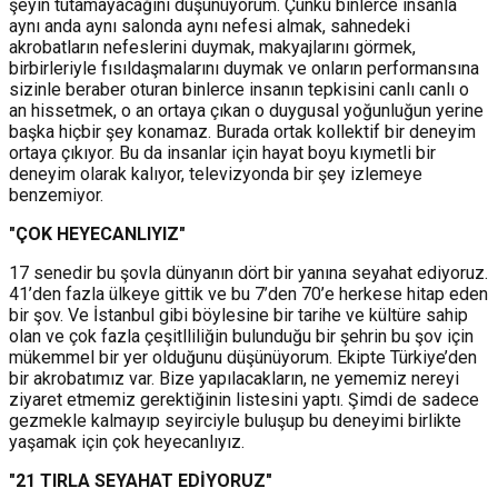
şeyin tutamayacağını düşünüyorum. Çünkü binlerce insanla
aynı anda aynı salonda aynı nefesi almak, sahnedeki
akrobatların nefeslerini duymak, makyajlarını görmek,
birbirleriyle fısıldaşmalarını duymak ve onların performansına
sizinle beraber oturan binlerce insanın tepkisini canlı canlı o
an hissetmek, o an ortaya çıkan o duygusal yoğunluğun yerine
başka hiçbir şey konamaz. Burada ortak kollektif bir deneyim
ortaya çıkıyor. Bu da insanlar için hayat boyu kıymetli bir
deneyim olarak kalıyor, televizyonda bir şey izlemeye
benzemiyor.
"ÇOK HEYECANLIYIZ"
17 senedir bu şovla dünyanın dört bir yanına seyahat ediyoruz.
41’den fazla ülkeye gittik ve bu 7’den 70’e herkese hitap eden
bir şov. Ve İstanbul gibi böylesine bir tarihe ve kültüre sahip
olan ve çok fazla çeşitlliliğin bulunduğu bir şehrin bu şov için
mükemmel bir yer olduğunu düşünüyorum. Ekipte Türkiye’den
bir akrobatımız var. Bize yapılacakların, ne yememiz nereyi
ziyaret etmemiz gerektiğinin listesini yaptı. Şimdi de sadece
gezmekle kalmayıp seyirciyle buluşup bu deneyimi birlikte
yaşamak için çok heyecanlıyız.
"21 TIRLA SEYAHAT EDİYORUZ"