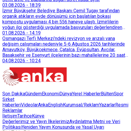
03.08.2026
-
18:39
İzmir Büyükşehir Belediye Başkanı Cemil Tugay tarafından
organik atıkların evde dönüşümü için başlatılan bokaşi
kompostu uygulaması 4 bin 556 haneye ulaştı. İzmirlilerin
yoğun ilgi gösterdiği uygulamada başvuruları değerlendiren
Tarımsal Hizmetler Dairesi Başkanlığı, farklı ilçelerde toplam
01.08.2026
-
14:19
128 bokaşi kompost eğitimi düzenleyerek İzmirlileri
Osmangazi Terfi Merkezi’ndeki revizyon ve arızalı vana
sürdürülebilir atık yönetimi sistemine dahil etti.
değişim çalışmaları nedeniyle 5-6 Ağustos 2026 tarihlerinde
Arnavutköy, Büyükçekmece, Çatalca, Eyüpsultan, Avcılar,
Başakşehir ve Esenyurt ilçelerinin bazı mahallelerine 20 saat
süreyle su verilemeyecek.
04.08.2026
-
10:24
Son Dakika
Gündem
Ekonomi
Dünya
Yerel Haberler
Bülten
Spor
Şirket
Haberleri
Videolar
AnkaEnglish
Kurumsal/Reklam
Yazarlar
Resmi
Reklamlar
İletişim
Tarihçe
Künye
Değerlerimiz ve Yayın İlkelerimiz
Aydınlatma Metni ve Veri
Politikası
Yeniden Yayım Konusunda ve Yasal Uyarı