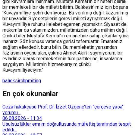
gibi kavramlara inanmam. Mustafa Kemal’in bir neferi olarak
bir memleketi bir de milleti bilirim. Balıkesir’imiz için boşuna
‘Kuvayımilliye’ şehri demiyoruz. Bu verilmiş değil, kazanılmış
bir unvandır. Siyesetçilerin görevi milleti ayrıştırmak değil,
Kuvayımilliye ruhunu ilelebet egemen yapmaktır. Siyaset de
makamlar da vatanımızdan, milletimizden daha mühim değil.
Çünkü biler Mustafa Kermal’in emanetine sahip çıkanlar şuna
inanırız: Söz konusu vatansa gerisi teferruattır. Emanteniz
sağlam ellerdedir, bunu bilin. Bu memleketin yarısından
fazlasının oyunu alan, çakma Ahmet Akın’ı saymıyorum, bir
evladınız olarak memleketimin tüm partilerine, insanlarına
saygılıyım. Milletimin hizmetkarıyım çünkü
Kuvayımilliyeciyim."
balıeksir
chp
miting
En çok okunanlar
Ceza hukukçusu Prof. Dr. İzzet Özgenç'ten "çerçeve yasa"
yorumu...
06.08.2026
-
11:34
Usulsüzlükler emrim doğrultusunda müfettiş tarafından tespit
edildi...