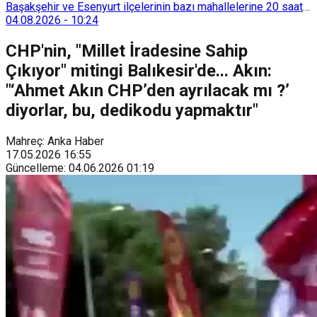
Başakşehir ve Esenyurt ilçelerinin bazı mahallelerine 20 saat
süreyle su verilemeyecek.
04.08.2026
-
10:24
CHP'nin, "Millet İradesine Sahip
Çıkıyor" mitingi Balıkesir'de... Akın:
"‘Ahmet Akın CHP’den ayrılacak mı ?’
diyorlar, bu, dedikodu yapmaktır"
Mahreç: Anka Haber
17.05.2026
16:55
Güncelleme
:
04.06.2026
01:19