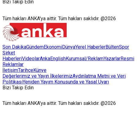
Bizi Takip Edin
Tüm hakları ANKA'ya aittir. Tüm hakları saklıdır. @2026
Son Dakika
Gündem
Ekonomi
Dünya
Yerel Haberler
Bülten
Spor
Şirket
Haberleri
Videolar
AnkaEnglish
Kurumsal/Reklam
Yazarlar
Resmi
Reklamlar
İletişim
Tarihçe
Künye
Değerlerimiz ve Yayın İlkelerimiz
Aydınlatma Metni ve Veri
Politikası
Yeniden Yayım Konusunda ve Yasal Uyarı
Bizi Takip Edin
Tüm hakları ANKA'ya aittir. Tüm hakları saklıdır. @2026