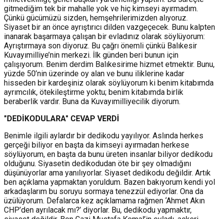
gitmediğim tek bir mahalle yok ve hiç kimseyi ayırmadım.
Çünkü gücümüzü sizden, hemşehrilerimizden alıyoruz.
Siyaset bir an önce ayrıştırıcı dilden vazgeçecek. Bunu kalpten
inanarak başarmaya çalışan bir evladınız olarak söylüyorum:
Ayrıştırmaya son diyoruz. Bu çağrı önemli çünkü Balıkesir
Kuvayımilliye’nin merkezi. İlk günden beri bunun için
çalışıyorum. Benim derdim Balıkesirime hizmet etmektir. Bunu,
yüzde 50’nin üzerinde oy alan ve bunu iliklerine kadar
hisseden bir kardeşiniz olarak söylüyorum ki benim kitabımda
ayrımcılık, ötekileştirme yoktu; benim kitabımda birlik
beraberlik vardır. Buna da Kuvayımilliyecilik diyorum.
"DEDİKODULARA" CEVAP VERDİ
Benimle ilgili aylardır bir dedikodu yayılıyor. Aslında herkes
gerçeği biliyor en başta da kimseyi ayırmadan herkese
söylüyorum, en başta da bunu üreten insanlar biliyor dedikodu
olduğunu. Siyasetin dedikodudan öte bir şey olmadığını
düşünüyorlar ama yanılıyorlar. Siyaset dedikodu değildir. Artık
ben açıklama yapmaktan yoruldum. Bazen bakıyorum kendi yol
arkadaşlarım bu soruyu sormaya tenezzül ediyorlar. Ona da
üzülüyorum. Defalarca kez açıklamama rağmen ‘Ahmet Akın
CHP’den ayrılacak mı?’ diyorlar. Bu, dedikodu yapmaktır,