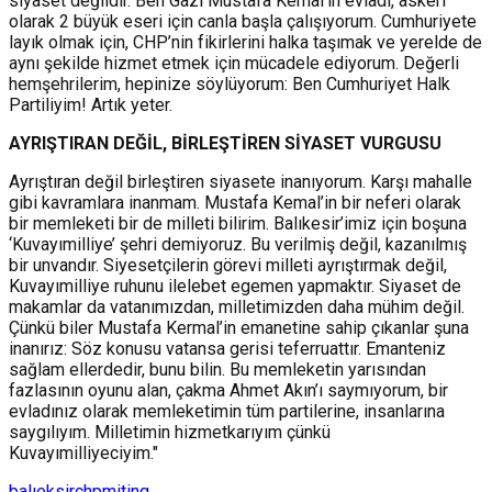
siyaset değildir. Ben Gazi Mustafa Kemal’in evladı, askeri
olarak 2 büyük eseri için canla başla çalışıyorum. Cumhuriyete
layık olmak için, CHP’nin fikirlerini halka taşımak ve yerelde de
aynı şekilde hizmet etmek için mücadele ediyorum. Değerli
hemşehrilerim, hepinize söylüyorum: Ben Cumhuriyet Halk
Partiliyim! Artık yeter.
AYRIŞTIRAN DEĞİL, BİRLEŞTİREN SİYASET VURGUSU
Ayrıştıran değil birleştiren siyasete inanıyorum. Karşı mahalle
gibi kavramlara inanmam. Mustafa Kemal’in bir neferi olarak
bir memleketi bir de milleti bilirim. Balıkesir’imiz için boşuna
‘Kuvayımilliye’ şehri demiyoruz. Bu verilmiş değil, kazanılmış
bir unvandır. Siyesetçilerin görevi milleti ayrıştırmak değil,
Kuvayımilliye ruhunu ilelebet egemen yapmaktır. Siyaset de
makamlar da vatanımızdan, milletimizden daha mühim değil.
Çünkü biler Mustafa Kermal’in emanetine sahip çıkanlar şuna
inanırız: Söz konusu vatansa gerisi teferruattır. Emanteniz
sağlam ellerdedir, bunu bilin. Bu memleketin yarısından
fazlasının oyunu alan, çakma Ahmet Akın’ı saymıyorum, bir
evladınız olarak memleketimin tüm partilerine, insanlarına
saygılıyım. Milletimin hizmetkarıyım çünkü
Kuvayımilliyeciyim."
balıeksir
chp
miting