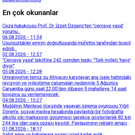
En çok okunanlar
Ceza hukukçusu Prof. Dr. İzzet Özgenç'ten "çerçeve yasa"
yorumu...
06.08.2026
-
11:34
Usulsüzlükler emrim doğrultusunda müfettiş tarafından tespit
edildi...
02.08.2026
-
12:57
"Çerçeve yasa" teklifine 242 isimden tepki: "Türk milleti 'hayır'
diyor"
05.08.2026
-
12:28
Ümraniye’nin temiz su ihtiyacını karşılayan ana isale hattındaki
revizyon ve iyileştirme çalışmaları nedeniyle 5 Ağustos
Çarşamba günü saat 22.00’den itibaren 9 mahalleye 14 saat
boyunca su verilemeyecek.
04.08.2026
-
15:27
Muğla'nın Menteşe ilçesinde yaşayan sinema oyuncusu Yiğit
Dören'e, sosyal medya hesabında paylaştığı bir fotoğrafta
alkollü içki markasının görünmesi gerekçe gösterilerek 82 bin
244 lira idari para cezası kesildi. Paylaşımının reklam amacı
taşımadığını savunan Dören, cezanın iptali için yargıya
01.08.2026
-
18:17
başvurdu.
Şehit anne ve babalarına asgari ücret kadar aylık