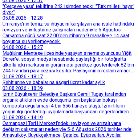
02.08.2026
-
12:57
"Çerçeve yasa" teklifine 242 isimden tepki: "Türk milleti 'hayır'
diyor"
05.08.2026
-
12:28
Ümraniye’nin temiz su ihtiyacını karşılayan ana isale hattındaki
revizyon ve iyileştirme çalışmaları nedeniyle 5 Ağustos
Çarşamba günü saat 22.00’den itibaren 9 mahalleye 14 saat
boyunca su verilemeyecek.
04.08.2026
-
15:27
Muğla'nın Menteşe ilçesinde yaşayan sinema oyuncusu Yiğit
Dören'e, sosyal medya hesabında paylaştığı bir fotoğrafta
alkollü içki markasının görünmesi gerekçe gösterilerek 82 bin
244 lira idari para cezası kesildi. Paylaşımının reklam amacı
taşımadığını savunan Dören, cezanın iptali için yargıya
01.08.2026
-
18:17
başvurdu.
Şehit anne ve babalarına asgari ücret kadar aylık
03.08.2026
-
18:39
İzmir Büyükşehir Belediye Başkanı Cemil Tugay tarafından
organik atıkların evde dönüşümü için başlatılan bokaşi
kompostu uygulaması 4 bin 556 haneye ulaştı. İzmirlilerin
yoğun ilgi gösterdiği uygulamada başvuruları değerlendiren
Tarımsal Hizmetler Dairesi Başkanlığı, farklı ilçelerde toplam
01.08.2026
-
14:19
128 bokaşi kompost eğitimi düzenleyerek İzmirlileri
Osmangazi Terfi Merkezi’ndeki revizyon ve arızalı vana
sürdürülebilir atık yönetimi sistemine dahil etti.
değişim çalışmaları nedeniyle 5-6 Ağustos 2026 tarihlerinde
Arnavutköy, Büyükçekmece, Çatalca, Eyüpsultan, Avcılar,