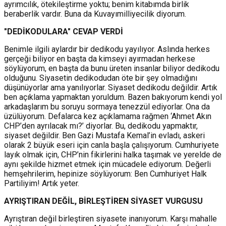
ayrımcılık, ötekileştirme yoktu; benim kitabımda birlik
beraberlik vardır. Buna da Kuvayımilliyecilik diyorum.
"DEDİKODULARA" CEVAP VERDİ
Benimle ilgili aylardır bir dedikodu yayılıyor. Aslında herkes
gerçeği biliyor en başta da kimseyi ayırmadan herkese
söylüyorum, en başta da bunu üreten insanlar biliyor dedikodu
olduğunu. Siyasetin dedikodudan öte bir şey olmadığını
düşünüyorlar ama yanılıyorlar. Siyaset dedikodu değildir. Artık
ben açıklama yapmaktan yoruldum. Bazen bakıyorum kendi yol
arkadaşlarım bu soruyu sormaya tenezzül ediyorlar. Ona da
üzülüyorum. Defalarca kez açıklamama rağmen ‘Ahmet Akın
CHP’den ayrılacak mı?’ diyorlar. Bu, dedikodu yapmaktır,
siyaset değildir. Ben Gazi Mustafa Kemal’in evladı, askeri
olarak 2 büyük eseri için canla başla çalışıyorum. Cumhuriyete
layık olmak için, CHP’nin fikirlerini halka taşımak ve yerelde de
aynı şekilde hizmet etmek için mücadele ediyorum. Değerli
hemşehrilerim, hepinize söylüyorum: Ben Cumhuriyet Halk
Partiliyim! Artık yeter.
AYRIŞTIRAN DEĞİL, BİRLEŞTİREN SİYASET VURGUSU
Ayrıştıran değil birleştiren siyasete inanıyorum. Karşı mahalle