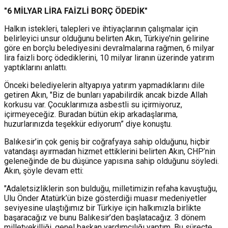
"6 MİLYAR LİRA FAİZLİ BORÇ ÖDEDİK"
Halkın istekleri, talepleri ve ihtiyaçlarının çalışmalar için
belirleyici unsur olduğunu belirten Akın, Türkiye’nin gelirine
göre en borçlu belediyesini devralmalarına rağmen, 6 milyar
lira faizli borç ödediklerini, 10 milyar liranın üzerinde yatırım
yaptıklarını anlattı.
Önceki belediyelerin altyapıya yatırım yapmadıklarını dile
getiren Akın, "Biz de bunları yapabilirdik ancak bizde Allah
korkusu var. Çocuklarımıza asbestli su içirmiyoruz,
içirmeyeceğiz. Buradan bütün ekip arkadaşlarıma,
huzurlarınızda teşekkür ediyorum” diye konuştu.
Balıkesir’in çok geniş bir coğrafyaya sahip olduğunu, hiçbir
vatandaşı ayırmadan hizmet ettiklerini belirten Akın, CHP’nin
geleneğinde de bu düşünce yapısına sahip olduğunu söyledi.
Akın, şöyle devam etti:
"Adaletsizliklerin son bulduğu, milletimizin refaha kavuştuğu,
Ulu Önder Atatürk’ün bize gösterdiği muasır medeniyetler
seviyesine ulaştığımız bir Türkiye için halkımızla birlikte
başaracağız ve bunu Balıkesir’den başlatacağız. 3 dönem
milletvekilliği, genel başkan yardımcılığı yaptım. Bu süreçte