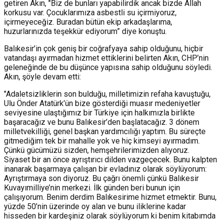
getiren Akın, "Biz de bunları yapabilirdik ancak bizde Allah
korkusu var. Çocuklarımıza asbestli su içirmiyoruz,
içirmeyeceğiz. Buradan bütün ekip arkadaşlarıma,
huzurlarınızda teşekkür ediyorum” diye konuştu.
Balıkesir’in çok geniş bir coğrafyaya sahip olduğunu, hiçbir
vatandaşı ayırmadan hizmet ettiklerini belirten Akın, CHP’nin
geleneğinde de bu düşünce yapısına sahip olduğunu söyledi.
Akın, şöyle devam etti:
"Adaletsizliklerin son bulduğu, milletimizin refaha kavuştuğu,
Ulu Önder Atatürk’ün bize gösterdiği muasır medeniyetler
seviyesine ulaştığımız bir Türkiye için halkımızla birlikte
başaracağız ve bunu Balıkesir’den başlatacağız. 3 dönem
milletvekilliği, genel başkan yardımcılığı yaptım. Bu süreçte
gitmediğim tek bir mahalle yok ve hiç kimseyi ayırmadım.
Çünkü gücümüzü sizden, hemşehrilerimizden alıyoruz.
Siyaset bir an önce ayrıştırıcı dilden vazgeçecek. Bunu kalpten
inanarak başarmaya çalışan bir evladınız olarak söylüyorum:
Ayrıştırmaya son diyoruz. Bu çağrı önemli çünkü Balıkesir
Kuvayımilliye’nin merkezi. İlk günden beri bunun için
çalışıyorum. Benim derdim Balıkesirime hizmet etmektir. Bunu,
yüzde 50’nin üzerinde oy alan ve bunu iliklerine kadar
hisseden bir kardeşiniz olarak söylüyorum ki benim kitabımda