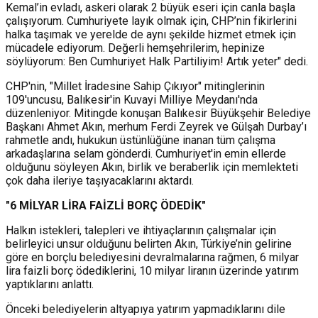
Kemal’in evladı, askeri olarak 2 büyük eseri için canla başla
çalışıyorum. Cumhuriyete layık olmak için, CHP’nin fikirlerini
halka taşımak ve yerelde de aynı şekilde hizmet etmek için
mücadele ediyorum. Değerli hemşehrilerim, hepinize
söylüyorum: Ben Cumhuriyet Halk Partiliyim! Artık yeter" dedi.
CHP'nin, "Millet İradesine Sahip Çıkıyor" mitinglerinin
109'uncusu, Balıkesir'in Kuvayi Milliye Meydanı'nda
düzenleniyor. Mitingde konuşan Balıkesir Büyükşehir Belediye
Başkanı Ahmet Akın, merhum Ferdi Zeyrek ve Gülşah Durbay’ı
rahmetle andı, hukukun üstünlüğüne inanan tüm çalışma
arkadaşlarına selam gönderdi. Cumhuriyet'in emin ellerde
olduğunu söyleyen Akın, birlik ve beraberlik için memlekteti
çok daha ileriye taşıyacaklarını aktardı.
"6 MİLYAR LİRA FAİZLİ BORÇ ÖDEDİK"
Halkın istekleri, talepleri ve ihtiyaçlarının çalışmalar için
belirleyici unsur olduğunu belirten Akın, Türkiye’nin gelirine
göre en borçlu belediyesini devralmalarına rağmen, 6 milyar
lira faizli borç ödediklerini, 10 milyar liranın üzerinde yatırım
yaptıklarını anlattı.
Önceki belediyelerin altyapıya yatırım yapmadıklarını dile