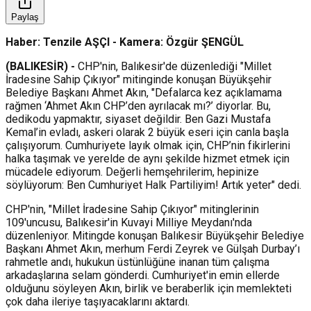
Paylaş
Haber: Tenzile AŞÇI - Kamera: Özgür ŞENGÜL
(BALIKESİR) -
CHP'nin, Balıkesir'de düzenlediği "Millet
İradesine Sahip Çıkıyor" mitinginde konuşan Büyükşehir
Belediye Başkanı Ahmet Akın, "Defalarca kez açıklamama
rağmen ‘Ahmet Akın CHP’den ayrılacak mı?’ diyorlar. Bu,
dedikodu yapmaktır, siyaset değildir. Ben Gazi Mustafa
Kemal’in evladı, askeri olarak 2 büyük eseri için canla başla
çalışıyorum. Cumhuriyete layık olmak için, CHP’nin fikirlerini
halka taşımak ve yerelde de aynı şekilde hizmet etmek için
mücadele ediyorum. Değerli hemşehrilerim, hepinize
söylüyorum: Ben Cumhuriyet Halk Partiliyim! Artık yeter" dedi.
CHP'nin, "Millet İradesine Sahip Çıkıyor" mitinglerinin
109'uncusu, Balıkesir'in Kuvayi Milliye Meydanı'nda
düzenleniyor. Mitingde konuşan Balıkesir Büyükşehir Belediye
Başkanı Ahmet Akın, merhum Ferdi Zeyrek ve Gülşah Durbay’ı
rahmetle andı, hukukun üstünlüğüne inanan tüm çalışma
arkadaşlarına selam gönderdi. Cumhuriyet'in emin ellerde
olduğunu söyleyen Akın, birlik ve beraberlik için memlekteti
çok daha ileriye taşıyacaklarını aktardı.