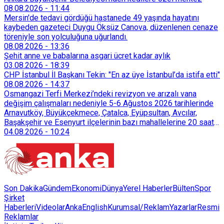
08.08.2026
-
11:44
Mersin'de tedavi gördüğü hastanede 49 yaşında hayatını
kaybeden gazeteci Duygu Öksüz Canova, düzenlenen cenaze
töreniyle son yolculuğuna uğurlandı.
08.08.2026
-
13:36
Şehit anne ve babalarına asgari ücret kadar aylık
03.08.2026
-
18:39
CHP İstanbul İl Başkanı Tekin: "En az üye İstanbul’da istifa etti"
08.08.2026
-
14:37
Osmangazi Terfi Merkezi’ndeki revizyon ve arızalı vana
değişim çalışmaları nedeniyle 5-6 Ağustos 2026 tarihlerinde
Arnavutköy, Büyükçekmece, Çatalca, Eyüpsultan, Avcılar,
Başakşehir ve Esenyurt ilçelerinin bazı mahallelerine 20 saat
süreyle su verilemeyecek.
04.08.2026
-
10:24
Son Dakika
Gündem
Ekonomi
Dünya
Yerel Haberler
Bülten
Spor
Şirket
Haberleri
Videolar
AnkaEnglish
Kurumsal/Reklam
Yazarlar
Resmi
Reklamlar