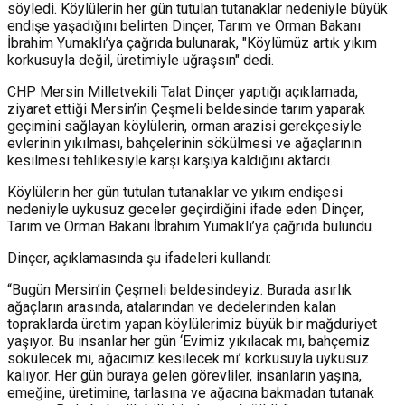
söyledi. Köylülerin her gün tutulan tutanaklar nedeniyle büyük
endişe yaşadığını belirten Dinçer, Tarım ve Orman Bakanı
İbrahim Yumaklı’ya çağrıda bulunarak, "Köylümüz artık yıkım
korkusuyla değil, üretimiyle uğraşsın" dedi.
CHP Mersin Milletvekili Talat Dinçer yaptığı açıklamada,
ziyaret ettiği Mersin’in Çeşmeli beldesinde tarım yaparak
geçimini sağlayan köylülerin, orman arazisi gerekçesiyle
evlerinin yıkılması, bahçelerinin sökülmesi ve ağaçlarının
kesilmesi tehlikesiyle karşı karşıya kaldığını aktardı.
Köylülerin her gün tutulan tutanaklar ve yıkım endişesi
nedeniyle uykusuz geceler geçirdiğini ifade eden Dinçer,
Tarım ve Orman Bakanı İbrahim Yumaklı’ya çağrıda bulundu.
Dinçer, açıklamasında şu ifadeleri kullandı:
“Bugün Mersin’in Çeşmeli beldesindeyiz. Burada asırlık
ağaçların arasında, atalarından ve dedelerinden kalan
topraklarda üretim yapan köylülerimiz büyük bir mağduriyet
yaşıyor. Bu insanlar her gün ‘Evimiz yıkılacak mı, bahçemiz
sökülecek mi, ağacımız kesilecek mi’ korkusuyla uykusuz
kalıyor. Her gün buraya gelen görevliler, insanların yaşına,
emeğine, üretimine, tarlasına ve ağacına bakmadan tutanak