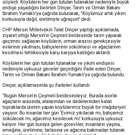
söyledi. Köylülerin her gün tutulan tutanaklar nedeniyle büyük
endişe yaşadığını belirten Dinçer, Tarım ve Orman Bakanı
İbrahim Yumaklı’ya çağrıda bulunarak, "Köylümüz artık yıkım
korkusuyla değil, üretimiyle uğraşsın" dedi.
CHP Mersin Milletvekili Talat Dinçer yaptığı açıklamada,
ziyaret ettiği Mersin’in Çeşmeli beldesinde tarım yaparak
geçimini sağlayan köylülerin, orman arazisi gerekçesiyle
evlerinin yıkılması, bahçelerinin sökülmesi ve ağaçlarının
kesilmesi tehlikesiyle karşı karşıya kaldığını aktardı.
Köylülerin her gün tutulan tutanaklar ve yıkım endişesi
nedeniyle uykusuz geceler geçirdiğini ifade eden Dinçer,
Tarım ve Orman Bakanı İbrahim Yumaklı’ya çağrıda bulundu.
Dinçer, açıklamasında şu ifadeleri kullandı:
“Bugün Mersin’in Çeşmeli beldesindeyiz. Burada asırlık
ağaçların arasında, atalarından ve dedelerinden kalan
topraklarda üretim yapan köylülerimiz büyük bir mağduriyet
yaşıyor. Bu insanlar her gün ‘Evimiz yıkılacak mı, bahçemiz
sökülecek mi, ağacımız kesilecek mi’ korkusuyla uykusuz
kalıyor. Her gün buraya gelen görevliler, insanların yaşına,
emeğine, üretimine, tarlasına ve ağacına bakmadan tutanak