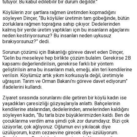
tutuyor. Bu kabul edilebilir bir durum değildir.”
Köylülerin zor şartlara rağmen üretimden kopmadığını
söyleyen Dinçer, “Bu köylüler üretimin tam göbeğinde, bütün
zorluklara rağmen toprağına sahip çıkıyor. Dedelerinden
kalmış bir yerde üretim yaptıkları için bu insanların ağaçlarını
neden kestiriyorsunuz? Bu insanları neden uykusuz
bırakıyorsunuz?” dedi.
Sorunun çözümü için Bakanlığı göreve davet eden Dinçer,
“Gelin bu meseleye hep birlikte çözüm bulalım. Gerekirse 2B
kapsamı değerlendirilsin, gerekirse farklı bir yöntem
geliştirilsin ama bu insanların malı, emeği, alın teri kendilerine
verilsin. Köylümüz artık yıkım korkusuyla değil, üretimiyle
uğraşsın. Tarım ve Orman Bakanı’nı göreve davet ediyorum”
ifadelerini kullandı.
Ziyaret sırasında sorunlarını dile getiren bir köylü kadın ise
yaşadıkları çaresizliği gözyaşlarıyla anlattı. Bahçelerinin
kendilerine atalarından, dedelerinden, annelerinden kaldığını
söyleyen kadın, “Bu tarla bize büyüklerimizden kaldı. Ben de
çocuklarıma verdim ama şimdi çok zor durumdayız. Bizi çok
üzüyorlar, çok ağlıyoruz. Oğlumun evi yıkılacak diye
üzülüyorum, kızım cezaevine girecek diye üzülüyorum.