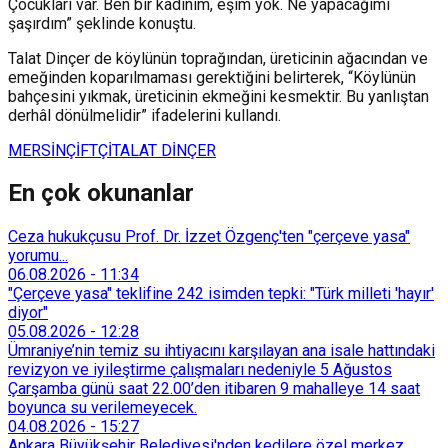
Çocukları var. Ben bir kadınım, eşim yok. Ne yapacağımı
şaşırdım” şeklinde konuştu.
Talat Dinçer de köylünün toprağından, üreticinin ağacından ve
emeğinden koparılmaması gerektiğini belirterek, “Köylünün
bahçesini yıkmak, üreticinin ekmeğini kesmektir. Bu yanlıştan
derhâl dönülmelidir” ifadelerini kullandı.
MERSİN
ÇİFTÇİ
TALAT DİNÇER
En çok okunanlar
Ceza hukukçusu Prof. Dr. İzzet Özgenç'ten "çerçeve yasa"
yorumu...
06.08.2026
-
11:34
"Çerçeve yasa" teklifine 242 isimden tepki: "Türk milleti 'hayır'
diyor"
05.08.2026
-
12:28
Ümraniye’nin temiz su ihtiyacını karşılayan ana isale hattındaki
revizyon ve iyileştirme çalışmaları nedeniyle 5 Ağustos
Çarşamba günü saat 22.00’den itibaren 9 mahalleye 14 saat
boyunca su verilemeyecek.
04.08.2026
-
15:27
Ankara Büyükşehir Belediyesi'nden kedilere özel merkez