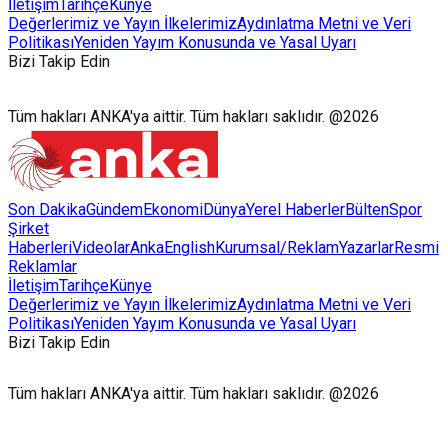
İletişim
Tarihçe
Künye
Değerlerimiz ve Yayın İlkelerimiz
Aydınlatma Metni ve Veri
Politikası
Yeniden Yayım Konusunda ve Yasal Uyarı
Bizi Takip Edin
Tüm hakları ANKA'ya aittir. Tüm hakları saklıdır. @2026
Son Dakika
Gündem
Ekonomi
Dünya
Yerel Haberler
Bülten
Spor
Şirket
Haberleri
Videolar
AnkaEnglish
Kurumsal/Reklam
Yazarlar
Resmi
Reklamlar
İletişim
Tarihçe
Künye
Değerlerimiz ve Yayın İlkelerimiz
Aydınlatma Metni ve Veri
Politikası
Yeniden Yayım Konusunda ve Yasal Uyarı
Bizi Takip Edin
Tüm hakları ANKA'ya aittir. Tüm hakları saklıdır. @2026