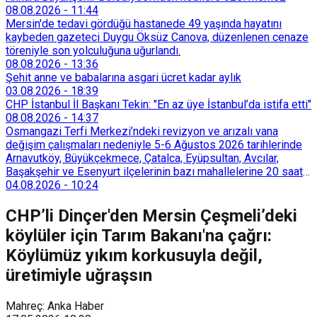
08.08.2026
-
11:44
Mersin'de tedavi gördüğü hastanede 49 yaşında hayatını
kaybeden gazeteci Duygu Öksüz Canova, düzenlenen cenaze
töreniyle son yolculuğuna uğurlandı.
08.08.2026
-
13:36
Şehit anne ve babalarına asgari ücret kadar aylık
03.08.2026
-
18:39
CHP İstanbul İl Başkanı Tekin: "En az üye İstanbul’da istifa etti"
08.08.2026
-
14:37
Osmangazi Terfi Merkezi’ndeki revizyon ve arızalı vana
değişim çalışmaları nedeniyle 5-6 Ağustos 2026 tarihlerinde
Arnavutköy, Büyükçekmece, Çatalca, Eyüpsultan, Avcılar,
Başakşehir ve Esenyurt ilçelerinin bazı mahallelerine 20 saat
süreyle su verilemeyecek.
04.08.2026
-
10:24
CHP’li Dinçer'den Mersin Çeşmeli’deki
köylüler için Tarım Bakanı'na çağrı:
Köylümüz yıkım korkusuyla değil,
üretimiyle uğraşsın
Mahreç: Anka Haber