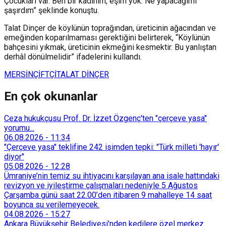
Çocukları var. Ben bir kadınım, eşim yok. Ne yapacağımı
şaşırdım” şeklinde konuştu.
Talat Dinçer de köylünün toprağından, üreticinin ağacından ve
emeğinden koparılmaması gerektiğini belirterek, “Köylünün
bahçesini yıkmak, üreticinin ekmeğini kesmektir. Bu yanlıştan
derhâl dönülmelidir” ifadelerini kullandı.
MERSİN
ÇİFTÇİ
TALAT DİNÇER
En çok okunanlar
Ceza hukukçusu Prof. Dr. İzzet Özgenç'ten "çerçeve yasa"
yorumu...
06.08.2026
-
11:34
"Çerçeve yasa" teklifine 242 isimden tepki: "Türk milleti 'hayır'
diyor"
05.08.2026
-
12:28
Ümraniye’nin temiz su ihtiyacını karşılayan ana isale hattındaki
revizyon ve iyileştirme çalışmaları nedeniyle 5 Ağustos
Çarşamba günü saat 22.00’den itibaren 9 mahalleye 14 saat
boyunca su verilemeyecek.
04.08.2026
-
15:27
Ankara Büyükşehir Belediyesi'nden kedilere özel merkez