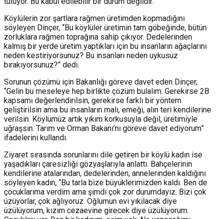
tutuyor. Bu kabul edilebilir bir durum değildir.”
Köylülerin zor şartlara rağmen üretimden kopmadığını
söyleyen Dinçer, “Bu köylüler üretimin tam göbeğinde, bütün
zorluklara rağmen toprağına sahip çıkıyor. Dedelerinden
kalmış bir yerde üretim yaptıkları için bu insanların ağaçlarını
neden kestiriyorsunuz? Bu insanları neden uykusuz
bırakıyorsunuz?” dedi.
Sorunun çözümü için Bakanlığı göreve davet eden Dinçer,
“Gelin bu meseleye hep birlikte çözüm bulalım. Gerekirse 2B
kapsamı değerlendirilsin, gerekirse farklı bir yöntem
geliştirilsin ama bu insanların malı, emeği, alın teri kendilerine
verilsin. Köylümüz artık yıkım korkusuyla değil, üretimiyle
uğraşsın. Tarım ve Orman Bakanı’nı göreve davet ediyorum”
ifadelerini kullandı.
Ziyaret sırasında sorunlarını dile getiren bir köylü kadın ise
yaşadıkları çaresizliği gözyaşlarıyla anlattı. Bahçelerinin
kendilerine atalarından, dedelerinden, annelerinden kaldığını
söyleyen kadın, “Bu tarla bize büyüklerimizden kaldı. Ben de
çocuklarıma verdim ama şimdi çok zor durumdayız. Bizi çok
üzüyorlar, çok ağlıyoruz. Oğlumun evi yıkılacak diye
üzülüyorum, kızım cezaevine girecek diye üzülüyorum.