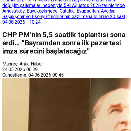
değişim çalışmaları nedeniyle 5-6 Ağustos 2026 tarihlerinde
Arnavutköy, Büyükçekmece, Çatalca, Eyüpsultan, Avcılar,
Başakşehir ve Esenyurt ilçelerinin bazı mahallelerine 20 saat
süreyle su verilemeyecek.
04.08.2026
-
10:24
CHP PM’nin 5,5 saatlik toplantısı sona
erdi... “Bayramdan sonra ilk pazartesi
imza sürecini başlatacağız”
Mahreç: Anka Haber
24.05.2026
00:39
Güncelleme
:
04.06.2026
00:45