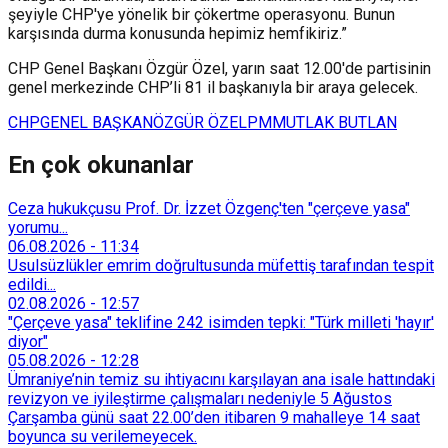
şeyiyle CHP'ye yönelik bir çökertme operasyonu. Bunun
karşısında durma konusunda hepimiz hemfikiriz.”
CHP Genel Başkanı Özgür Özel, yarın saat 12.00'de partisinin
genel merkezinde CHP’li 81 il başkanıyla bir araya gelecek.
CHP
GENEL BAŞKAN
ÖZGÜR ÖZEL
PM
MUTLAK BUTLAN
En çok okunanlar
Ceza hukukçusu Prof. Dr. İzzet Özgenç'ten "çerçeve yasa"
yorumu...
06.08.2026
-
11:34
Usulsüzlükler emrim doğrultusunda müfettiş tarafından tespit
edildi...
02.08.2026
-
12:57
"Çerçeve yasa" teklifine 242 isimden tepki: "Türk milleti 'hayır'
diyor"
05.08.2026
-
12:28
Ümraniye’nin temiz su ihtiyacını karşılayan ana isale hattındaki
revizyon ve iyileştirme çalışmaları nedeniyle 5 Ağustos
Çarşamba günü saat 22.00’den itibaren 9 mahalleye 14 saat
boyunca su verilemeyecek.