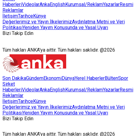
Haberleri
Videolar
AnkaEnglish
Kurumsal/Reklam
Yazarlar
Resmi
Reklamlar
İletişim
Tarihçe
Künye
Değerlerimiz ve Yayın İlkelerimiz
Aydınlatma Metni ve Veri
Politikası
Yeniden Yayım Konusunda ve Yasal Uyarı
Bizi Takip Edin
Tüm hakları ANKA'ya aittir. Tüm hakları saklıdır. @2026
Son Dakika
Gündem
Ekonomi
Dünya
Yerel Haberler
Bülten
Spor
Şirket
Haberleri
Videolar
AnkaEnglish
Kurumsal/Reklam
Yazarlar
Resmi
Reklamlar
İletişim
Tarihçe
Künye
Değerlerimiz ve Yayın İlkelerimiz
Aydınlatma Metni ve Veri
Politikası
Yeniden Yayım Konusunda ve Yasal Uyarı
Bizi Takip Edin
Tüm hakları ANKA'ya aittir. Tüm hakları saklıdır. @2026