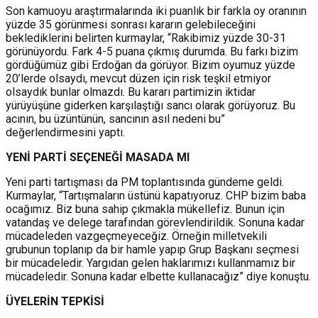
Son kamuoyu araştırmalarında iki puanlık bir farkla oy oranının
yüzde 35 görünmesi sonrası kararın gelebileceğini
beklediklerini belirten kurmaylar, “Rakibimiz yüzde 30-31
görünüyordu. Fark 4-5 puana çıkmış durumda. Bu farkı bizim
gördüğümüz gibi Erdoğan da görüyor. Bizim oyumuz yüzde
20’lerde olsaydı, mevcut düzen için risk teşkil etmiyor
olsaydık bunlar olmazdı. Bu kararı partimizin iktidar
yürüyüşüne giderken karşılaştığı sancı olarak görüyoruz. Bu
acının, bu üzüntünün, sancının asıl nedeni bu”
değerlendirmesini yaptı.
YENİ PARTİ SEÇENEĞİ MASADA MI
Yeni parti tartışması da PM toplantısında gündeme geldi.
Kurmaylar, “Tartışmaların üstünü kapatıyoruz. CHP bizim baba
ocağımız. Biz buna sahip çıkmakla mükellefiz. Bunun için
vatandaş ve delege tarafından görevlendirildik. Sonuna kadar
mücadeleden vazgeçmeyeceğiz. Örneğin milletvekili
grubunun toplanıp da bir hamle yapıp Grup Başkanı seçmesi
bir mücadeledir. Yargıdan gelen haklarımızı kullanmamız bir
mücadeledir. Sonuna kadar elbette kullanacağız” diye konuştu.
ÜYELERİN TEPKİSİ