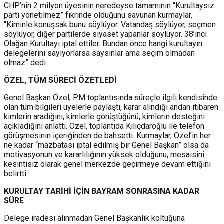
CHP’nin 2 milyon üyesinin neredeyse tamamının “Kurultaysız
parti yönetilmez” fikrinde olduğunu savunan kurmaylar,
“Kiminle konuşsak bunu söylüyor. Vatandaş söylüyor, seçmen
söylüyor, diğer partilerde siyaset yapanlar söylüyor. 38’inci
Olağan Kurultayı iptal ettiler. Bundan önce hangi kurultayın
delegelerini sayıyorlarsa saysınlar ama seçim olmadan
olmaz” dedi.
ÖZEL, TÜM SÜRECİ ÖZETLEDİ
Genel Başkan Özel, PM toplantısında süreçle ilgili kendisinde
olan tüm bilgileri üyelerle paylaştı, karar alındığı andan itibaren
kimlerin aradığını, kimlerle görüştüğünü, kimlerin desteğini
açıkladığını anlattı. Özel, toplantıda Kılıçdaroğlu ile telefon
görüşmesinin içeriğinden de bahsetti. Kurmaylar, Özel’in her
ne kadar “mazbatası iptal edilmiş bir Genel Başkan” olsa da
motivasyonun ve kararlılığının yüksek olduğunu, mesaisini
kesintisiz olarak genel merkezde geçirmeye devam ettiğini
belirtti.
KURULTAY TARİHİ İÇİN BAYRAM SONRASINA KADAR
SÜRE
Delege iradesi alınmadan Genel Başkanlık koltuğuna