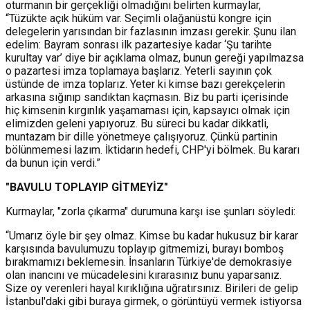
oturmanın bir gerçekliği olmadığını belirten kurmaylar,
“Tüzükte açık hüküm var. Seçimli olağanüstü kongre için
delegelerin yarısından bir fazlasının imzası gerekir. Şunu ilan
edelim: Bayram sonrası ilk pazartesiye kadar ‘Şu tarihte
kurultay var’ diye bir açıklama olmaz, bunun gereği yapılmazsa
o pazartesi imza toplamaya başlarız. Yeterli sayının çok
üstünde de imza toplarız. Yeter ki kimse bazı gerekçelerin
arkasına sığınıp sandıktan kaçmasın. Biz bu parti içerisinde
hiç kimsenin kırgınlık yaşamaması için, kapsayıcı olmak için
elimizden geleni yapıyoruz. Bu süreci bu kadar dikkatli,
muntazam bir dille yönetmeye çalışıyoruz. Çünkü partinin
bölünmemesi lazım. İktidarın hedefi, CHP'yi bölmek. Bu kararı
da bunun için verdi.”
"BAVULU TOPLAYIP GİTMEYİZ"
Kurmaylar, "zorla çıkarma" durumuna karşı ise şunları söyledi:
“Umarız öyle bir şey olmaz. Kimse bu kadar hukusuz bir karar
karşısında bavulumuzu toplayıp gitmemizi, burayı bomboş
bırakmamızı beklemesin. İnsanların Türkiye'de demokrasiye
olan inancını ve mücadelesini kırarasınız bunu yaparsanız.
Size oy verenleri hayal kırıklığına uğratırsınız. Birileri de gelip
İstanbul'daki gibi buraya girmek, o görüntüyü vermek istiyorsa