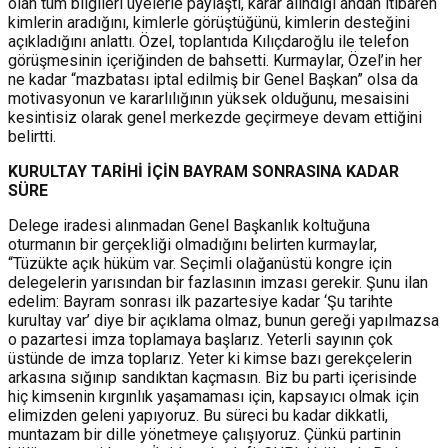
olan tüm bilgileri üyelerle paylaştı, karar alındığı andan itibaren
kimlerin aradığını, kimlerle görüştüğünü, kimlerin desteğini
açıkladığını anlattı. Özel, toplantıda Kılıçdaroğlu ile telefon
görüşmesinin içeriğinden de bahsetti. Kurmaylar, Özel’in her
ne kadar “mazbatası iptal edilmiş bir Genel Başkan” olsa da
motivasyonun ve kararlılığının yüksek olduğunu, mesaisini
kesintisiz olarak genel merkezde geçirmeye devam ettiğini
belirtti.
KURULTAY TARİHİ İÇİN BAYRAM SONRASINA KADAR
SÜRE
Delege iradesi alınmadan Genel Başkanlık koltuğuna
oturmanın bir gerçekliği olmadığını belirten kurmaylar,
“Tüzükte açık hüküm var. Seçimli olağanüstü kongre için
delegelerin yarısından bir fazlasının imzası gerekir. Şunu ilan
edelim: Bayram sonrası ilk pazartesiye kadar ‘Şu tarihte
kurultay var’ diye bir açıklama olmaz, bunun gereği yapılmazsa
o pazartesi imza toplamaya başlarız. Yeterli sayının çok
üstünde de imza toplarız. Yeter ki kimse bazı gerekçelerin
arkasına sığınıp sandıktan kaçmasın. Biz bu parti içerisinde
hiç kimsenin kırgınlık yaşamaması için, kapsayıcı olmak için
elimizden geleni yapıyoruz. Bu süreci bu kadar dikkatli,
muntazam bir dille yönetmeye çalışıyoruz. Çünkü partinin