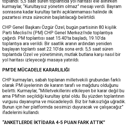
toplandı. 5,5 saat süren toplantıda yol haritası ele alınırken
kurmaylar, “Kurultaysız yönetim olmaz” mesajı verdi. Bayram
sonrasına kadar kurultay tarihi açıklanmaması halinde ilk
pazartesi imza sürecinin başlatılacağı belirtildi.
CHP Genel Başkanı Özgür Özel, bugün partisinin 80 kişilik
Parti Meclisi’ni (PM) CHP Genel Merkezi’nde toplantıya
çağırdı. PM toplantısı saat 15.40’ta başladı, 19.10’da
toplantıya ara verildi. Bir saatlik aranın ardından yeniden
başlayan toplantı saat 22.10’da sona erdi. 5,5 saat süren
toplantıda Özel ve yönetiminin, mutlak butlana karşı nasıl bir
yol haritası izleyeceği masaya yatırıldı.
PM’DE MÜCADELE KARARLILIĞI
CHP kurmayları, sabah toplanan milletvekili grubundan farklı
olarak PM üyelerinin de kararın tarafı ve mağduru olduğunu
belirtti. Kurmaylar, “Milletvekillerini etkileyen bir karar değil bu
ama PM’nin seçildiği kurultay iptal oldu. Bu yüzden toplantının
vurgusu dayanışma ve mücadeleydi. Biz bir haksızlığa uğradık.
Bunun için her platformda sesimizi duyuracak ve çalışacağız”
ifadelerini kullandı.
“ANKETLERDE İKTİDARA 4-5 PUAN FARK ATTIK”