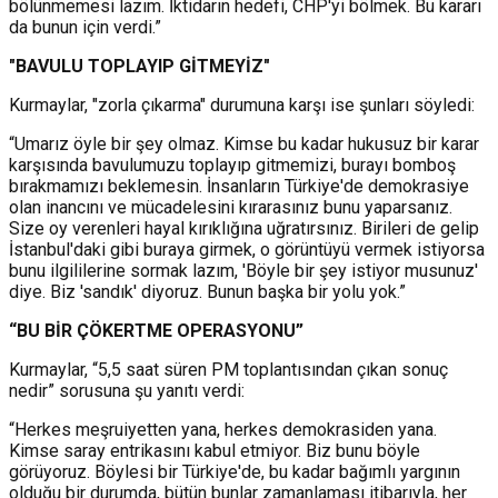
bölünmemesi lazım. İktidarın hedefi, CHP'yi bölmek. Bu kararı
da bunun için verdi.”
"BAVULU TOPLAYIP GİTMEYİZ"
Kurmaylar, "zorla çıkarma" durumuna karşı ise şunları söyledi:
“Umarız öyle bir şey olmaz. Kimse bu kadar hukusuz bir karar
karşısında bavulumuzu toplayıp gitmemizi, burayı bomboş
bırakmamızı beklemesin. İnsanların Türkiye'de demokrasiye
olan inancını ve mücadelesini kırarasınız bunu yaparsanız.
Size oy verenleri hayal kırıklığına uğratırsınız. Birileri de gelip
İstanbul'daki gibi buraya girmek, o görüntüyü vermek istiyorsa
bunu ilgililerine sormak lazım, 'Böyle bir şey istiyor musunuz'
diye. Biz 'sandık' diyoruz. Bunun başka bir yolu yok.”
“BU BİR ÇÖKERTME OPERASYONU”
Kurmaylar, “5,5 saat süren PM toplantısından çıkan sonuç
nedir” sorusuna şu yanıtı verdi:
“Herkes meşruiyetten yana, herkes demokrasiden yana.
Kimse saray entrikasını kabul etmiyor. Biz bunu böyle
görüyoruz. Böylesi bir Türkiye'de, bu kadar bağımlı yargının
olduğu bir durumda, bütün bunlar zamanlaması itibarıyla, her