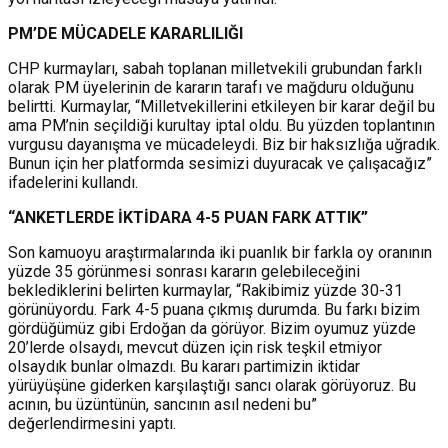
PM’DE MÜCADELE KARARLILIĞI
CHP kurmayları, sabah toplanan milletvekili grubundan farklı
olarak PM üyelerinin de kararın tarafı ve mağduru olduğunu
belirtti. Kurmaylar, “Milletvekillerini etkileyen bir karar değil bu
ama PM’nin seçildiği kurultay iptal oldu. Bu yüzden toplantının
vurgusu dayanışma ve mücadeleydi. Biz bir haksızlığa uğradık.
Bunun için her platformda sesimizi duyuracak ve çalışacağız”
ifadelerini kullandı.
“ANKETLERDE İKTİDARA 4-5 PUAN FARK ATTIK”
Son kamuoyu araştırmalarında iki puanlık bir farkla oy oranının
yüzde 35 görünmesi sonrası kararın gelebileceğini
beklediklerini belirten kurmaylar, “Rakibimiz yüzde 30-31
görünüyordu. Fark 4-5 puana çıkmış durumda. Bu farkı bizim
gördüğümüz gibi Erdoğan da görüyor. Bizim oyumuz yüzde
20’lerde olsaydı, mevcut düzen için risk teşkil etmiyor
olsaydık bunlar olmazdı. Bu kararı partimizin iktidar
yürüyüşüne giderken karşılaştığı sancı olarak görüyoruz. Bu
acının, bu üzüntünün, sancının asıl nedeni bu”
değerlendirmesini yaptı.