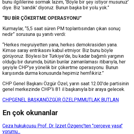
bunu ilgililerine sormak lazım, 'Böyle bir şey istiyor musunuz'
diye. Biz 'sandık' diyoruz. Bunun başka bir yolu yok.”
“BU BİR ÇÖKERTME OPERASYONU”
Kurmaylar, “5,5 saat süren PM toplantısından çıkan sonuç
nedir” sorusuna şu yanıtı verdi:
“Herkes meşruiyetten yana, herkes demokrasiden yana.
Kimse saray entrikasını kabul etmiyor. Biz bunu böyle
görüyoruz. Böylesi bir Türkiye'de, bu kadar bağımlı yargının
olduğu bir durumda, bütün bunlar zamanlaması itibarıyla, her
şeyiyle CHP'ye yönelik bir çökertme operasyonu. Bunun
karşısında durma konusunda hepimiz hemfikiriz.”
CHP Genel Başkanı Özgür Özel, yarın saat 12.00'de partisinin
genel merkezinde CHP’li 81 il başkanıyla bir araya gelecek.
CHP
GENEL BAŞKAN
ÖZGÜR ÖZEL
PM
MUTLAK BUTLAN
En çok okunanlar
Ceza hukukçusu Prof. Dr. İzzet Özgenç'ten "çerçeve yasa"
yorumu...