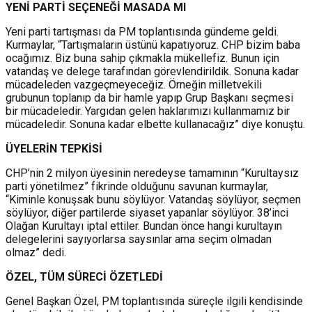
YENİ PARTİ SEÇENEĞİ MASADA MI
Yeni parti tartışması da PM toplantısında gündeme geldi.
Kurmaylar, “Tartışmaların üstünü kapatıyoruz. CHP bizim baba
ocağımız. Biz buna sahip çıkmakla mükellefiz. Bunun için
vatandaş ve delege tarafından görevlendirildik. Sonuna kadar
mücadeleden vazgeçmeyeceğiz. Örneğin milletvekili
grubunun toplanıp da bir hamle yapıp Grup Başkanı seçmesi
bir mücadeledir. Yargıdan gelen haklarımızı kullanmamız bir
mücadeledir. Sonuna kadar elbette kullanacağız” diye konuştu.
ÜYELERİN TEPKİSİ
CHP’nin 2 milyon üyesinin neredeyse tamamının “Kurultaysız
parti yönetilmez” fikrinde olduğunu savunan kurmaylar,
“Kiminle konuşsak bunu söylüyor. Vatandaş söylüyor, seçmen
söylüyor, diğer partilerde siyaset yapanlar söylüyor. 38’inci
Olağan Kurultayı iptal ettiler. Bundan önce hangi kurultayın
delegelerini sayıyorlarsa saysınlar ama seçim olmadan
olmaz” dedi.
ÖZEL, TÜM SÜRECİ ÖZETLEDİ
Genel Başkan Özel, PM toplantısında süreçle ilgili kendisinde