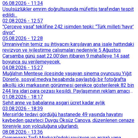
06.08.2026
-
11:34
Usulsüzlükler emrim doğrultusunda müfettiş tarafından tespit
edildi...
02.08.2026
-
12:57
"Çerçeve yasa" teklifine 242 isimden tepki: "Türk milleti 'hayır'
diyor"
05.08.2026
-
12:28
Ümraniye’nin temiz su ihtiyacını karşılayan ana isale hattındaki
revizyon ve iyileştirme çalışmaları nedeniyle 5 Ağustos
Çarşamba günü saat 22.00’den itibaren 9 mahalleye 14 saat
boyunca su verilemeyecek.
04.08.2026
-
15:27
Muğla'nın Menteşe ilçesinde yaşayan sinema oyuncusu Yiğit
Dören'e, sosyal medya hesabında paylaştığı bir fotoğrafta
alkollü içki markasının görünmesi gerekçe gösterilerek 82 bin
244 lira idari para cezası kesildi. Paylaşımının reklam amacı
taşımadığını savunan Dören, cezanın iptali için yargıya
01.08.2026
-
18:17
başvurdu.
Şehit anne ve babalarına asgari ücret kadar aylık
03.08.2026
-
18:39
Mersin'de tedavi gördüğü hastanede 49 yaşında hayatını
kaybeden gazeteci Duygu Öksüz Canova, düzenlenen cenaze
töreniyle son yolculuğuna uğurlandı.
08.08.2026
-
13:36
Osmangazi Terfi Merkezi’ndeki revizyon ve arızalı vana