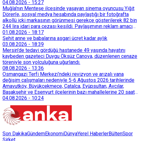
04.08.2026
-
15:27
Muğla'nın Menteşe ilçesinde yaşayan sinema oyuncusu Yiğit
Dören'e, sosyal medya hesabında paylaştığı bir fotoğrafta
alkollü içki markasının görünmesi gerekçe gösterilerek 82 bin
244 lira idari para cezası kesildi. Paylaşımının reklam amacı
taşımadığını savunan Dören, cezanın iptali için yargıya
01.08.2026
-
18:17
başvurdu.
Şehit anne ve babalarına asgari ücret kadar aylık
03.08.2026
-
18:39
Mersin'de tedavi gördüğü hastanede 49 yaşında hayatını
kaybeden gazeteci Duygu Öksüz Canova, düzenlenen cenaze
töreniyle son yolculuğuna uğurlandı.
08.08.2026
-
13:36
Osmangazi Terfi Merkezi’ndeki revizyon ve arızalı vana
değişim çalışmaları nedeniyle 5-6 Ağustos 2026 tarihlerinde
Arnavutköy, Büyükçekmece, Çatalca, Eyüpsultan, Avcılar,
Başakşehir ve Esenyurt ilçelerinin bazı mahallelerine 20 saat
süreyle su verilemeyecek.
04.08.2026
-
10:24
Son Dakika
Gündem
Ekonomi
Dünya
Yerel Haberler
Bülten
Spor
Şirket